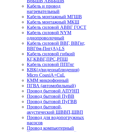
ВбБШВ АВББШВ
Кабель и провод
нагревательный
Кабель монтажный МГШВ
Кабель монтажный МКШ
Кабель силовой АВВГ ГОСТ
Кабель силовой NYM
однопроволочный
Кабель силовой ВВГ, ВВГнг,
ВВГбм-Пнг(А)-LS
Кабель силовой гибкий
КГ,КВВГ,ПРС,РПШ
Кабель силовой ППГнг
КВК(д/видеонаблюдения)
Micro CoaxiA+CuL
КММ микрофонный
ПГВА (автомобильный)
Провод бытовой АПУНП
Провод бытовой ПуВВ
Провод бытовой ПуГВВ
Провод бытовой,
акустический ШВВП,ШВП
Провод для водопогружных
насосов
Провод компьютерный