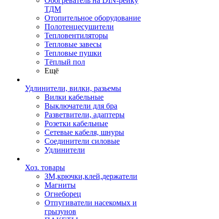
Обогреватель на DIN-рейку
ТДМ
Отопительное оборудование
Полотенцесушители
Тепловентиляторы
Тепловые завесы
Тепловые пушки
Тёплый пол
Ещё
Удлинители, вилки, разьемы
Вилки кабельные
Выключатели для бра
Разветвители, адаптеры
Розетки кабельные
Сетевые кабеля, шнуры
Соединители силовые
Удлинители
Хоз. товары
ЗМ,крючки,клей,держатели
Магниты
Огнеборец
Отпугиватели насекомых и
грызунов