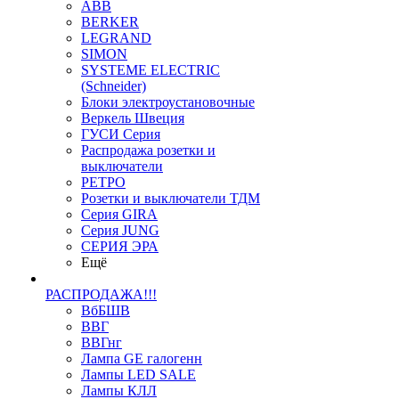
ABB
BERKER
LEGRAND
SIMON
SYSTEME ELECTRIC
(Schneider)
Блоки электроустановочные
Веркель Швеция
ГУСИ Серия
Распродажа розетки и
выключатели
РЕТРО
Розетки и выключатели ТДМ
Серия GIRA
Серия JUNG
СЕРИЯ ЭРА
Ещё
РАСПРОДАЖА!!!
ВбБШВ
ВВГ
ВВГнг
Лампа GE галогенн
Лампы LED SALE
Лампы КЛЛ