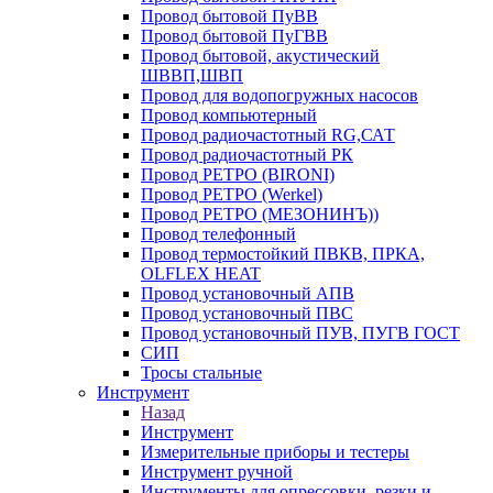
Провод бытовой ПуВВ
Провод бытовой ПуГВВ
Провод бытовой, акустический
ШВВП,ШВП
Провод для водопогружных насосов
Провод компьютерный
Провод радиочастотный RG,САТ
Провод радиочастотный РК
Провод РЕТРО (BIRONI)
Провод РЕТРО (Werkel)
Провод РЕТРО (МЕЗОНИНЪ))
Провод телефонный
Провод термостойкий ПВКВ, ПРКА,
OLFLEX HEAT
Провод установочный АПВ
Провод установочный ПВС
Провод установочный ПУВ, ПУГВ ГОСТ
СИП
Тросы стальные
Инструмент
Назад
Инструмент
Измерительные приборы и тестеры
Инструмент ручной
Инструменты для опрессовки, резки и