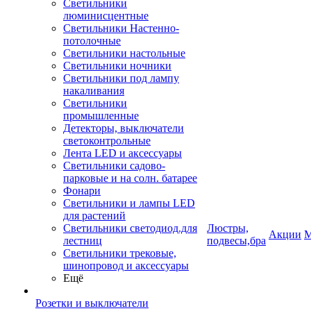
Светильники
люминисцентные
Светильники Настенно-
потолочные
Светильники настольные
Светильники ночники
Светильники под лампу
накаливания
Светильники
промышленные
Детекторы, выключатели
светоконтрольные
Лента LED и аксессуары
Светильники садово-
парковые и на солн. батарее
Фонари
Светильники и лампы LED
для растений
Светильники светодиод.для
Люстры,
Акции
М
лестниц
подвесы,бра
Светильники трековые,
шинопровод и аксессуары
Ещё
Розетки и выключатели