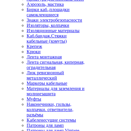
Аэрозоль, мастика
Бирки каб.,площадки
самоклеющиеся
Знаки электробезопасности
Изоляторы, колпачки
Изоляционные материалы
Каб.бандаж.Стяжки
кабельные (хомуты)
Крепеж
Крюки
Лента монтажная
Лента сигнальная, киперная,
оградительная
Люк ревизионный
металлический
Маркеры кабельные
Материалы для заземления и
молниезащита
Муфты
Наконечники, гильзы,
колпачки. ответвители,
разъёмы
Кабеленесущие системы
Патроны для ламп
Патроны для ламп Vintage