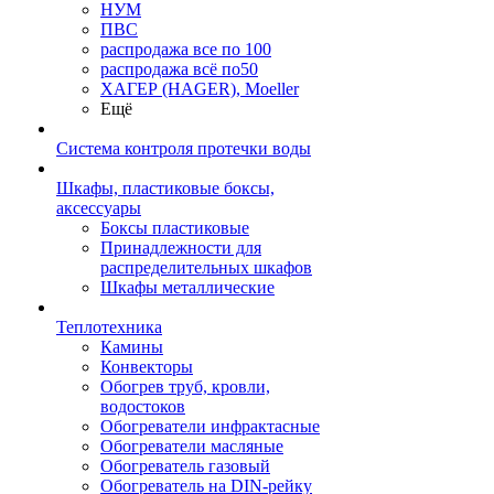
НУМ
ПВС
распродажа все по 100
распродажа всё по50
ХАГЕР (HAGER), Moeller
Ещё
Система контроля протечки воды
Шкафы, пластиковые боксы,
аксессуары
Боксы пластиковые
Принадлежности для
распределительных шкафов
Шкафы металлические
Теплотехника
Камины
Конвекторы
Обогрев труб, кровли,
водостоков
Обогреватели инфрактасные
Обогреватели масляные
Обогреватель газовый
Обогреватель на DIN-рейку