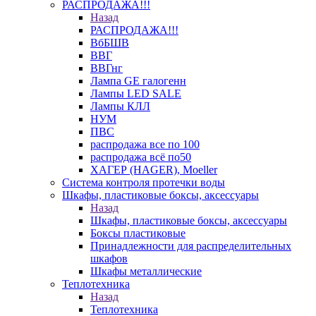
РАСПРОДАЖА!!!
Назад
РАСПРОДАЖА!!!
ВбБШВ
ВВГ
ВВГнг
Лампа GE галогенн
Лампы LED SALE
Лампы КЛЛ
НУМ
ПВС
распродажа все по 100
распродажа всё по50
ХАГЕР (HAGER), Moeller
Система контроля протечки воды
Шкафы, пластиковые боксы, аксессуары
Назад
Шкафы, пластиковые боксы, аксессуары
Боксы пластиковые
Принадлежности для распределительных
шкафов
Шкафы металлические
Теплотехника
Назад
Теплотехника