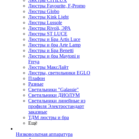
Люстры CITILUX
Люстры Favourite, F-Promo
Люстры Globo
Люстры Kink Light
Люстры Lussole
Люстры Rivoli, ЭРА
Люстры ST LUCE
Люстры и Бра Artis Luce
Люстры и бра Arte Lamp
Люстры и Бра Benetti
Люстры и бра Maytoni и
Freya
Люстры МаксЛайт
Люстры, светильники EGLO
Плафон
Разные
Светильники "Galassie"
Светильники ДИОЛУМ
Светильники линейные из
профиля Электростандарт
заказные
ТДМ люстры и бра
Ещё
Низковольтная аппаратура