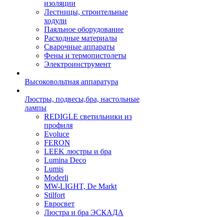
изоляции
Лестницы, строительные
ходули
Паяльное оборудование
Расходные материалы
Сварочные аппараты
Фены и термопистолеты
Электроинструмент
Высоковольтная аппаратура
Люстры, подвесы,бра, настольные
лампы
REDIGLE светильники из
профиля
Evoluce
FERON
LEEK люстры и бра
Lumina Deco
Lumis
Moderli
MW-LIGHT, De Markt
Stilfort
Евросвет
Люстра и бра ЭСКАДА