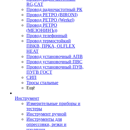
RG,САТ
Провод радиочастотный РК
Провод РЕТРО (BIRONI)
Провод РЕТРО (Werkel)
Провод РЕТРО
(МЕЗОНИНЪ))
Провод телефонный
Провод термостойкий
ПВКВ, ПРКА, OLFLEX
HEAT
Провод установочный АПВ
Провод установочный ПВС
Провод установочный ПУВ,
ПУГВ ГОСТ
СИП
Тросы стальные
Ещё
Инструмент
Измерительные приборы и
тестеры
Инструмент ручной
Инструменты для
опрессовки, резки и
изоляции