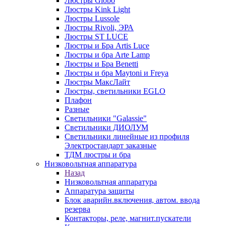
Люстры Globo
Люстры Kink Light
Люстры Lussole
Люстры Rivoli, ЭРА
Люстры ST LUCE
Люстры и Бра Artis Luce
Люстры и бра Arte Lamp
Люстры и Бра Benetti
Люстры и бра Maytoni и Freya
Люстры МаксЛайт
Люстры, светильники EGLO
Плафон
Разные
Светильники "Galassie"
Светильники ДИОЛУМ
Светильники линейные из профиля
Электростандарт заказные
ТДМ люстры и бра
Низковольтная аппаратура
Назад
Низковольтная аппаратура
Аппаратура защиты
Блок аварийн.включения, автом. ввода
резерва
Контакторы, реле, магнит.пускатели