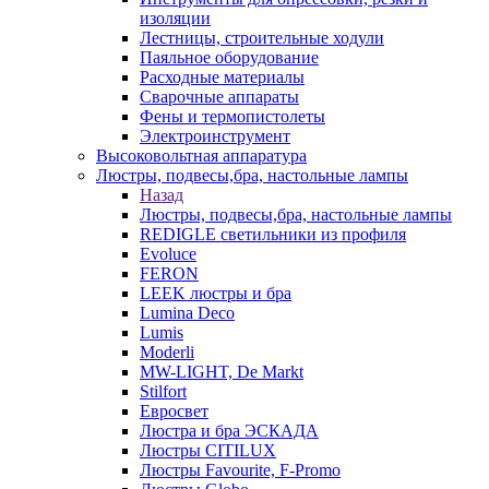
изоляции
Лестницы, строительные ходули
Паяльное оборудование
Расходные материалы
Сварочные аппараты
Фены и термопистолеты
Электроинструмент
Высоковольтная аппаратура
Люстры, подвесы,бра, настольные лампы
Назад
Люстры, подвесы,бра, настольные лампы
REDIGLE светильники из профиля
Evoluce
FERON
LEEK люстры и бра
Lumina Deco
Lumis
Moderli
MW-LIGHT, De Markt
Stilfort
Евросвет
Люстра и бра ЭСКАДА
Люстры CITILUX
Люстры Favourite, F-Promo