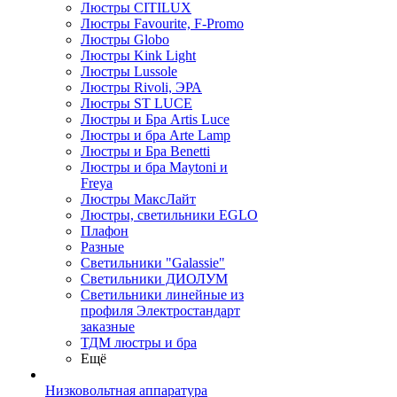
Люстры CITILUX
Люстры Favourite, F-Promo
Люстры Globo
Люстры Kink Light
Люстры Lussole
Люстры Rivoli, ЭРА
Люстры ST LUCE
Люстры и Бра Artis Luce
Люстры и бра Arte Lamp
Люстры и Бра Benetti
Люстры и бра Maytoni и
Freya
Люстры МаксЛайт
Люстры, светильники EGLO
Плафон
Разные
Светильники "Galassie"
Светильники ДИОЛУМ
Светильники линейные из
профиля Электростандарт
заказные
ТДМ люстры и бра
Ещё
Низковольтная аппаратура