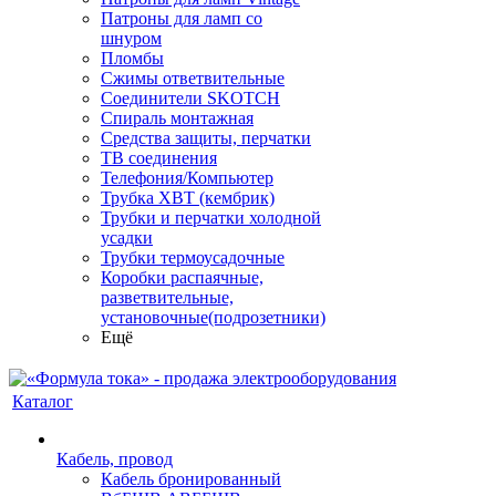
Патроны для ламп со
шнуром
Пломбы
Сжимы ответвительные
Соединители SKOTCH
Спираль монтажная
Средства защиты, перчатки
ТВ соединения
Телефония/Компьютер
Трубка ХВТ (кембрик)
Трубки и перчатки холодной
усадки
Трубки термоусадочные
Коробки распаячные,
разветвительные,
установочные(подрозетники)
Ещё
Каталог
Кабель, провод
Кабель бронированный