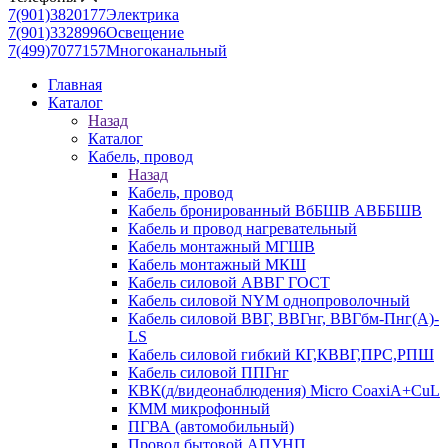
7(901)3820177
Электрика
7(901)3328996
Освещение
7(499)7077157
Многоканальный
Главная
Каталог
Назад
Каталог
Кабель, провод
Назад
Кабель, провод
Кабель бронированный ВбБШВ АВББШВ
Кабель и провод нагревательный
Кабель монтажный МГШВ
Кабель монтажный МКШ
Кабель силовой АВВГ ГОСТ
Кабель силовой NYM однопроволочный
Кабель силовой ВВГ, ВВГнг, ВВГбм-Пнг(А)-
LS
Кабель силовой гибкий КГ,КВВГ,ПРС,РПШ
Кабель силовой ППГнг
КВК(д/видеонаблюдения) Micro CoaxiA+CuL
КММ микрофонный
ПГВА (автомобильный)
Провод бытовой АПУНП