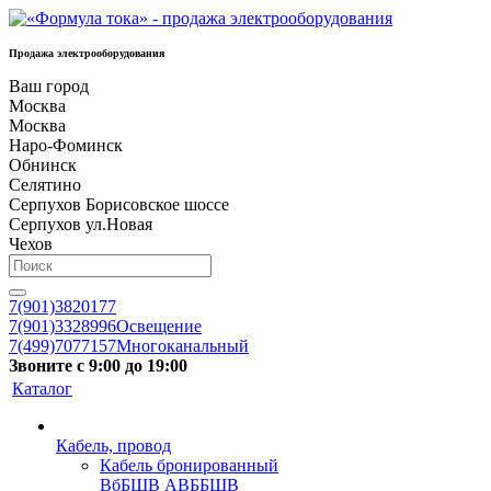
Продажа электрооборудования
Ваш город
Москва
Москва
Наро-Фоминск
Обнинск
Селятино
Серпухов Борисовское шоссе
Серпухов ул.Новая
Чехов
7(901)3820177
7(901)3328996
Освещение
7(499)7077157
Многоканальный
Звоните с 9:00 до 19:00
Каталог
Кабель, провод
Кабель бронированный
ВбБШВ АВББШВ