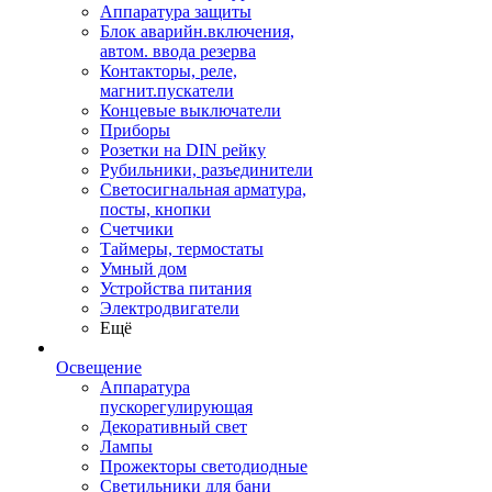
Аппаратура защиты
Блок аварийн.включения,
автом. ввода резерва
Контакторы, реле,
магнит.пускатели
Концевые выключатели
Приборы
Розетки на DIN рейку
Рубильники, разъединители
Светосигнальная арматура,
посты, кнопки
Счетчики
Таймеры, термостаты
Умный дом
Устройства питания
Электродвигатели
Ещё
Освещение
Аппаратура
пускорегулирующая
Декоративный свет
Лампы
Прожекторы светодиодные
Светильники для бани