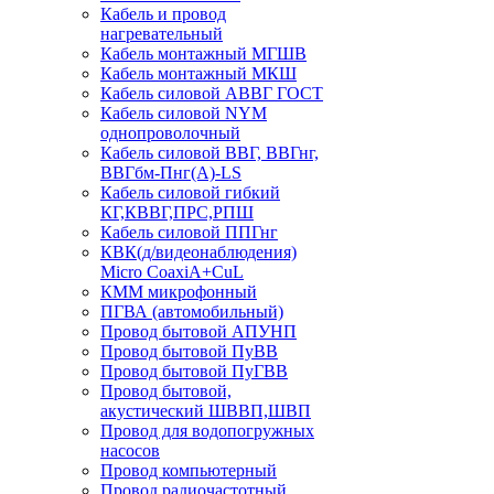
Кабель и провод
нагревательный
Кабель монтажный МГШВ
Кабель монтажный МКШ
Кабель силовой АВВГ ГОСТ
Кабель силовой NYM
однопроволочный
Кабель силовой ВВГ, ВВГнг,
ВВГбм-Пнг(А)-LS
Кабель силовой гибкий
КГ,КВВГ,ПРС,РПШ
Кабель силовой ППГнг
КВК(д/видеонаблюдения)
Micro CoaxiA+CuL
КММ микрофонный
ПГВА (автомобильный)
Провод бытовой АПУНП
Провод бытовой ПуВВ
Провод бытовой ПуГВВ
Провод бытовой,
акустический ШВВП,ШВП
Провод для водопогружных
насосов
Провод компьютерный
Провод радиочастотный