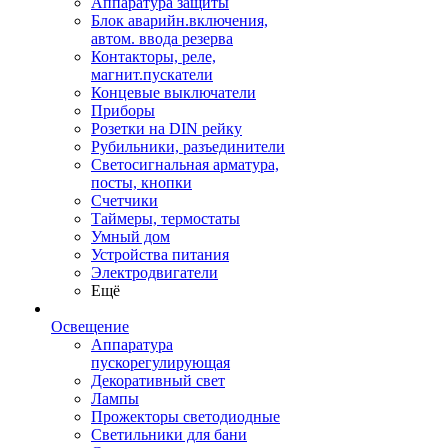
Аппаратура защиты
Блок аварийн.включения,
автом. ввода резерва
Контакторы, реле,
магнит.пускатели
Концевые выключатели
Приборы
Розетки на DIN рейку
Рубильники, разъединители
Светосигнальная арматура,
посты, кнопки
Счетчики
Таймеры, термостаты
Умный дом
Устройства питания
Электродвигатели
Ещё
Освещение
Аппаратура
пускорегулирующая
Декоративный свет
Лампы
Прожекторы светодиодные
Светильники для бани