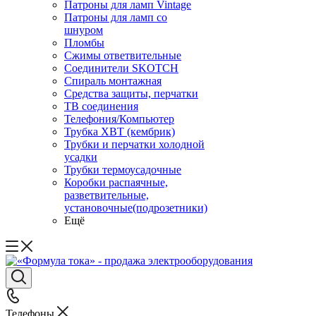
Патроны для ламп Vintage
Патроны для ламп со
шнуром
Пломбы
Сжимы ответвительные
Соединители SKOTCH
Спираль монтажная
Средства защиты, перчатки
ТВ соединения
Телефония/Компьютер
Трубка ХВТ (кембрик)
Трубки и перчатки холодной
усадки
Трубки термоусадочные
Коробки распаячные,
разветвительные,
установочные(подрозетники)
Ещё
Телефоны