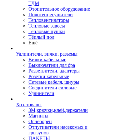
ТДМ
Отопительное оборудование
Полотенцесушители
Тепловентиляторы
Тепловые завесы
Тепловые пушки
Тёплый пол
Ещё
Удлинители, вилки, разьемы
Вилки кабельные
Выключатели для бра
Разветвители, адаптеры
Розетки кабельные
Сетевые кабеля, шнуры
Соединители силовые
Удлинители
Хоз. товары
ЗМ,крючки,клей,держатели
Магниты
Огнеборец
Отпугиватели насекомых и
грызунов
ПАКЕТЫ