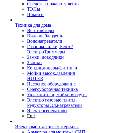
Средства пожаротушения
ТЭНы
Шланги
Техника для дома
Вентиляторы
Видеонаблюдение
Водонагреватели
Газонокосилки, Бензо/
ЭлектроТриммеры
Замки, доводчики
Звонки
Кондиционеры/фитинги
Мойки высок.давления
HUTER
Насосное оборудование
Снегоуборочная техника
Увлажнители, мойки воздуха
Электро газовые плиты
Редукторы Эл.нагреватели
Электрогенераторы
Ещё
Электромонтажные материалы
Арматура для монтажа СИП