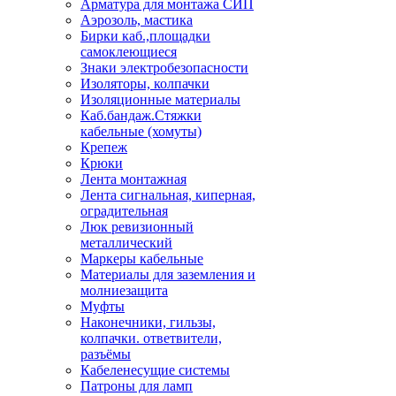
Арматура для монтажа СИП
Аэрозоль, мастика
Бирки каб.,площадки
самоклеющиеся
Знаки электробезопасности
Изоляторы, колпачки
Изоляционные материалы
Каб.бандаж.Стяжки
кабельные (хомуты)
Крепеж
Крюки
Лента монтажная
Лента сигнальная, киперная,
оградительная
Люк ревизионный
металлический
Маркеры кабельные
Материалы для заземления и
молниезащита
Муфты
Наконечники, гильзы,
колпачки. ответвители,
разъёмы
Кабеленесущие системы
Патроны для ламп