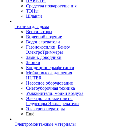
ПАКЕТЫ
Средства пожаротушения
ТЭНы
Шланги
Техника для дома
Вентиляторы
Видеонаблюдение
Водонагреватели
Газонокосилки, Бензо/
ЭлектроТриммеры
Замки, доводчики
Звонки
Кондиционеры/фитинги
Мойки высок.давления
HUTER
Насосное оборудование
Снегоуборочная техника
Увлажнители, мойки воздуха
Электро газовые плиты
Редукторы Эл.нагреватели
Электрогенераторы
Ещё
Электромонтажные материалы