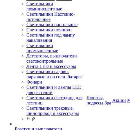
Светильники
люминисцентные
Светильники Настенно-
потолочные
Светильники настольные
Светильники ночники
Светильники под лампу
накаливания
Светильники
промышленные
Детекторы, выключатели
светоконтрольные
Лента LED и аксессуары
Светильники садово-
парковые и на солн. батарее
Фонари
Светильники и лампы LED
для растений
Светильники светодиод.для
Люстры,
Акции
М
лестниц
подвесы,бра
Светильники трековые,
шинопровод и аксессуары
Ещё
Розетки и выключатели