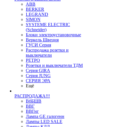
ABB
BERKER
LEGRAND
SIMON
SYSTEME ELECTRIC
(Schneider)
Блоки электроустановочные
Веркель Швеция
ГУСИ Серия
Распродажа розетки и
выключатели
РЕТРО
Розетки и выключатели ТДМ
Серия GIRA
Серия JUNG
СЕРИЯ ЭРА
Ещё
РАСПРОДАЖА!!!
ВбБШВ
ВВГ
ВВГнг
Лампа GE галогенн
Лампы LED SALE
Лампы КЛЛ