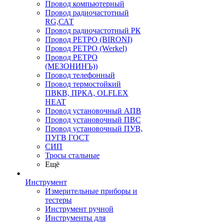
Провод компьютерный
Провод радиочастотный
RG,САТ
Провод радиочастотный РК
Провод РЕТРО (BIRONI)
Провод РЕТРО (Werkel)
Провод РЕТРО
(МЕЗОНИНЪ))
Провод телефонный
Провод термостойкий
ПВКВ, ПРКА, OLFLEX
HEAT
Провод установочный АПВ
Провод установочный ПВС
Провод установочный ПУВ,
ПУГВ ГОСТ
СИП
Тросы стальные
Ещё
Инструмент
Измерительные приборы и
тестеры
Инструмент ручной
Инструменты для