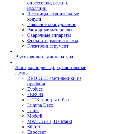
опрессовки, резки и
изоляции
Лестницы, строительные
ходули
Паяльное оборудование
Расходные материалы
Сварочные аппараты
Фены и термопистолеты
Электроинструмент
Высоковольтная аппаратура
Люстры, подвесы,бра, настольные
лампы
REDIGLE светильники из
профиля
Evoluce
FERON
LEEK люстры и бра
Lumina Deco
Lumis
Moderli
MW-LIGHT, De Markt
Stilfort
Евросвет