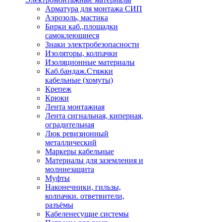
Арматура для монтажа СИП
Аэрозоль, мастика
Бирки каб.,площадки
самоклеющиеся
Знаки электробезопасности
Изоляторы, колпачки
Изоляционные материалы
Каб.бандаж.Стяжки
кабельные (хомуты)
Крепеж
Крюки
Лента монтажная
Лента сигнальная, киперная,
оградительная
Люк ревизионный
металлический
Маркеры кабельные
Материалы для заземления и
молниезащита
Муфты
Наконечники, гильзы,
колпачки. ответвители,
разъёмы
Кабеленесущие системы