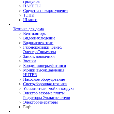
грызунов
ПАКЕТЫ
Средства пожаротушения
ТЭНы
Шланги
Техника для дома
Вентиляторы
Видеонаблюдение
Водонагреватели
Газонокосилки, Бензо/
ЭлектроТриммеры
Замки, доводчики
Звонки
Кондиционеры/фитинги
Мойки высок.давления
HUTER
Насосное оборудование
Снегоуборочная техника
Увлажнители, мойки воздуха
Электро газовые плиты
Редукторы Эл.нагреватели
Электрогенераторы
Ещё