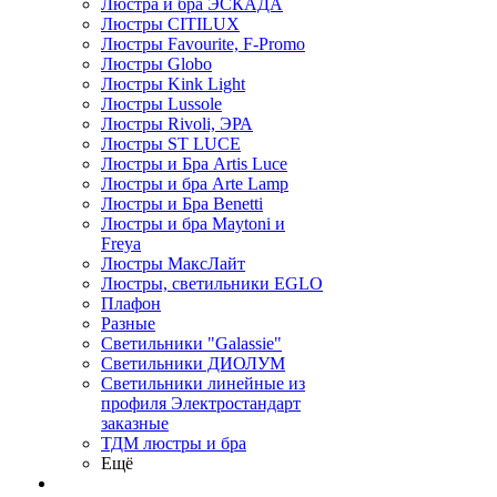
Люстра и бра ЭСКАДА
Люстры CITILUX
Люстры Favourite, F-Promo
Люстры Globo
Люстры Kink Light
Люстры Lussole
Люстры Rivoli, ЭРА
Люстры ST LUCE
Люстры и Бра Artis Luce
Люстры и бра Arte Lamp
Люстры и Бра Benetti
Люстры и бра Maytoni и
Freya
Люстры МаксЛайт
Люстры, светильники EGLO
Плафон
Разные
Светильники "Galassie"
Светильники ДИОЛУМ
Светильники линейные из
профиля Электростандарт
заказные
ТДМ люстры и бра
Ещё