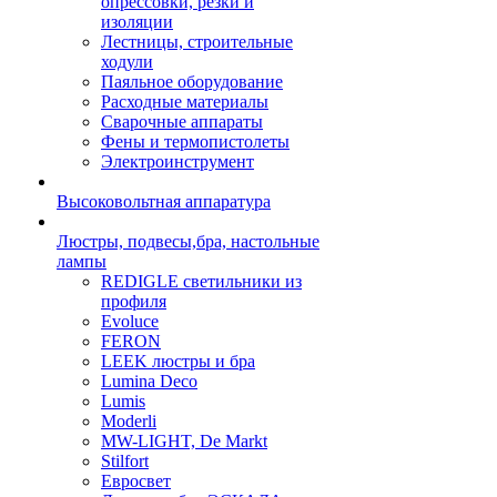
опрессовки, резки и
изоляции
Лестницы, строительные
ходули
Паяльное оборудование
Расходные материалы
Сварочные аппараты
Фены и термопистолеты
Электроинструмент
Высоковольтная аппаратура
Люстры, подвесы,бра, настольные
лампы
REDIGLE светильники из
профиля
Evoluce
FERON
LEEK люстры и бра
Lumina Deco
Lumis
Moderli
MW-LIGHT, De Markt
Stilfort
Евросвет