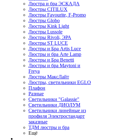
Люстра и бра ЭСКАДА
Люстры CITILUX
Люстры Favourite, F-Promo
Люстры Globo
Люстры Kink Light
Люстры Lussole
Люстры Rivoli, ЭРА
Люстры ST LUCE
Люстры и Бра Artis Luce
Люстры и бра Arte Lamp
Люстры и Бра Benetti
Люстры и бра Maytoni и
Freya
Люстры МаксЛайт
Люстры, светильники EGLO
Плафон
Разные
Светильники "Galassie"
Светильники ДИОЛУМ
Светильники линейные из
профиля Электростандарт
заказные
ТДМ люстры и бра
Ещё