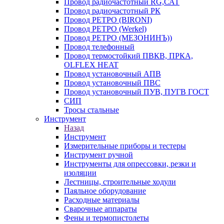
Провод радиочастотный RG,САТ
Провод радиочастотный РК
Провод РЕТРО (BIRONI)
Провод РЕТРО (Werkel)
Провод РЕТРО (МЕЗОНИНЪ))
Провод телефонный
Провод термостойкий ПВКВ, ПРКА,
OLFLEX HEAT
Провод установочный АПВ
Провод установочный ПВС
Провод установочный ПУВ, ПУГВ ГОСТ
СИП
Тросы стальные
Инструмент
Назад
Инструмент
Измерительные приборы и тестеры
Инструмент ручной
Инструменты для опрессовки, резки и
изоляции
Лестницы, строительные ходули
Паяльное оборудование
Расходные материалы
Сварочные аппараты
Фены и термопистолеты