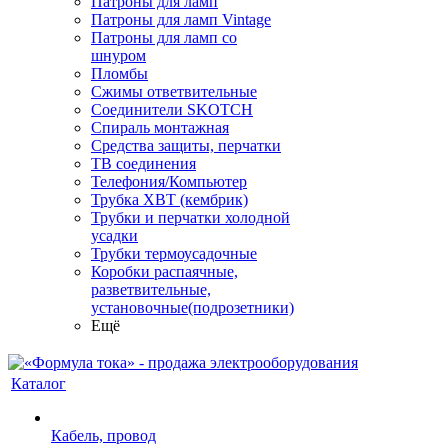
Патроны для ламп
Патроны для ламп Vintage
Патроны для ламп со
шнуром
Пломбы
Сжимы ответвительные
Соединители SKOTCH
Спираль монтажная
Средства защиты, перчатки
ТВ соединения
Телефония/Компьютер
Трубка ХВТ (кембрик)
Трубки и перчатки холодной
усадки
Трубки термоусадочные
Коробки распаячные,
разветвительные,
установочные(подрозетники)
Ещё
Каталог
Кабель, провод