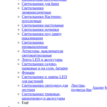
Светильники для бани
Светильники
люминисцентные
Светильники Настенно-
потолочные
Светильники настольные
Светильники ночники
Светильники под лампу
накаливания
Светильники
промышленные
Детекторы, выключатели
светоконтрольные
Лента LED и аксессуары
Светильники садово-
парковые и на солн. батарее
Фонари
Светильники и лампы LED
для растений
Светильники светодиод.для
Люстры,
Акции
М
лестниц
подвесы,бра
Светильники трековые,
шинопровод и аксессуары
Ещё