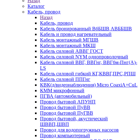
Назад
Каталог
Кабель, провод
Назад
Кабель, провод
Кабель бронированный ВбБШВ АВББШВ
Кабель и провод нагревательный
Кабель монтажный МГШВ
Кабель монтажный МКШ
Кабель силовой АВВГ ГОСТ
Кабель силовой NYM однопроволочный
Кабель силовой ВВГ, ВВГнг, ВВГбм-Пнг(А)-
LS
Кабель силовой гибкий КГ,КВВГ,ПРС,РПШ
Кабель силовой ППГнг
КВК(д/видеонаблюдения) Micro CoaxiA+CuL
КММ микрофонный
ПГВА (автомобильный)
Провод бытовой АПУНП
Провод бытовой ПуВВ
Провод бытовой ПуГВВ
Провод бытовой, акустический
ШВВП,ШВП
Провод для водопогружных насосов
Провод компьютерный