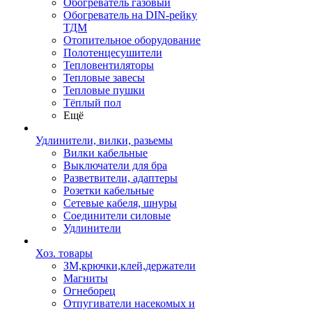
Обогреватель газовый
Обогреватель на DIN-рейку
ТДМ
Отопительное оборудование
Полотенцесушители
Тепловентиляторы
Тепловые завесы
Тепловые пушки
Тёплый пол
Ещё
Удлинители, вилки, разьемы
Вилки кабельные
Выключатели для бра
Разветвители, адаптеры
Розетки кабельные
Сетевые кабеля, шнуры
Соединители силовые
Удлинители
Хоз. товары
ЗМ,крючки,клей,держатели
Магниты
Огнеборец
Отпугиватели насекомых и