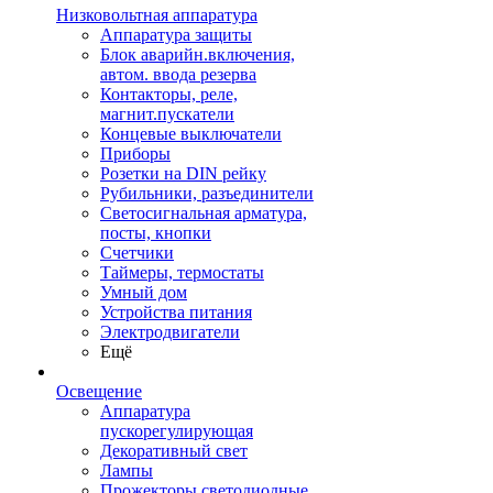
Низковольтная аппаратура
Аппаратура защиты
Блок аварийн.включения,
автом. ввода резерва
Контакторы, реле,
магнит.пускатели
Концевые выключатели
Приборы
Розетки на DIN рейку
Рубильники, разъединители
Светосигнальная арматура,
посты, кнопки
Счетчики
Таймеры, термостаты
Умный дом
Устройства питания
Электродвигатели
Ещё
Освещение
Аппаратура
пускорегулирующая
Декоративный свет
Лампы
Прожекторы светодиодные