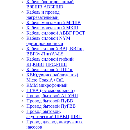
Кабель бронированный
ВбБШВ АВББШВ
Кабель и провод
нагревательный
Кабель монтажный МГШВ
Кабель монтажный МКШ
Кабель силовой АВВГ ГОСТ
Кабель силовой NYM
однопроволочный
Кабель силовой ВВГ, ВВГнг,
ВВГбм-Пнг(А)-LS
Кабель силовой гибкий
КГ,КВВГ,ПРС,РПШ
Кабель силовой ППГнг
КВК(д/видеонаблюдения)
Micro CoaxiA+CuL
КММ микрофонный
ПГВА (автомобильный)
Провод бытовой АПУНП
Провод бытовой ПуВВ
Провод бытовой ПуГВВ
Провод бытовой,
акустический ШВВП,ШВП
Провод для водопогружных
насосов