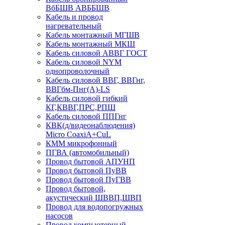
ВбБШВ АВББШВ
Кабель и провод
нагревательный
Кабель монтажный МГШВ
Кабель монтажный МКШ
Кабель силовой АВВГ ГОСТ
Кабель силовой NYM
однопроволочный
Кабель силовой ВВГ, ВВГнг,
ВВГбм-Пнг(А)-LS
Кабель силовой гибкий
КГ,КВВГ,ПРС,РПШ
Кабель силовой ППГнг
КВК(д/видеонаблюдения)
Micro CoaxiA+CuL
КММ микрофонный
ПГВА (автомобильный)
Провод бытовой АПУНП
Провод бытовой ПуВВ
Провод бытовой ПуГВВ
Провод бытовой,
акустический ШВВП,ШВП
Провод для водопогружных
насосов
Провод компьютерный