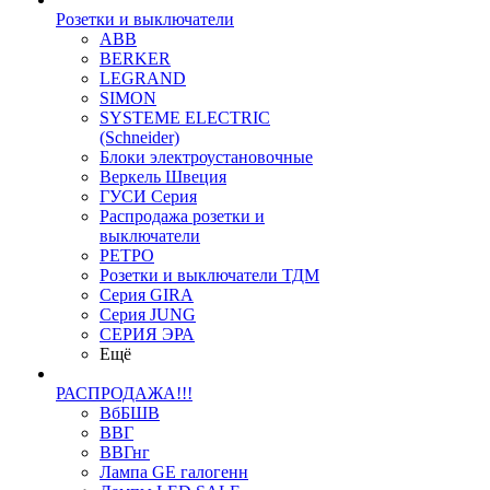
Розетки и выключатели
ABB
BERKER
LEGRAND
SIMON
SYSTEME ELECTRIC
(Schneider)
Блоки электроустановочные
Веркель Швеция
ГУСИ Серия
Распродажа розетки и
выключатели
РЕТРО
Розетки и выключатели ТДМ
Серия GIRA
Серия JUNG
СЕРИЯ ЭРА
Ещё
РАСПРОДАЖА!!!
ВбБШВ
ВВГ
ВВГнг
Лампа GE галогенн