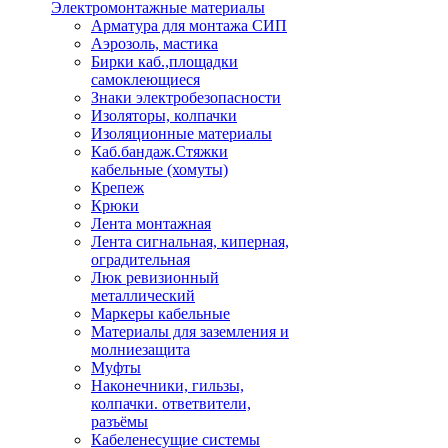
Электромонтажные материалы
Арматура для монтажа СИП
Аэрозоль, мастика
Бирки каб.,площадки
самоклеющиеся
Знаки электробезопасности
Изоляторы, колпачки
Изоляционные материалы
Каб.бандаж.Стяжки
кабельные (хомуты)
Крепеж
Крюки
Лента монтажная
Лента сигнальная, киперная,
оградительная
Люк ревизионный
металлический
Маркеры кабельные
Материалы для заземления и
молниезащита
Муфты
Наконечники, гильзы,
колпачки. ответвители,
разъёмы
Кабеленесущие системы