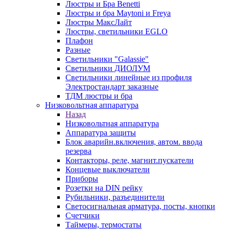
Люстры и Бра Benetti
Люстры и бра Maytoni и Freya
Люстры МаксЛайт
Люстры, светильники EGLO
Плафон
Разные
Светильники "Galassie"
Светильники ДИОЛУМ
Светильники линейные из профиля
Электростандарт заказные
ТДМ люстры и бра
Низковольтная аппаратура
Назад
Низковольтная аппаратура
Аппаратура защиты
Блок аварийн.включения, автом. ввода
резерва
Контакторы, реле, магнит.пускатели
Концевые выключатели
Приборы
Розетки на DIN рейку
Рубильники, разъединители
Светосигнальная арматура, посты, кнопки
Счетчики
Таймеры, термостаты