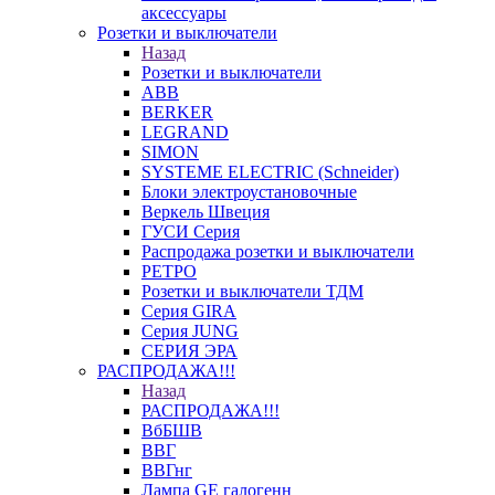
аксессуары
Розетки и выключатели
Назад
Розетки и выключатели
ABB
BERKER
LEGRAND
SIMON
SYSTEME ELECTRIC (Schneider)
Блоки электроустановочные
Веркель Швеция
ГУСИ Серия
Распродажа розетки и выключатели
РЕТРО
Розетки и выключатели ТДМ
Серия GIRA
Серия JUNG
СЕРИЯ ЭРА
РАСПРОДАЖА!!!
Назад
РАСПРОДАЖА!!!
ВбБШВ
ВВГ
ВВГнг
Лампа GE галогенн