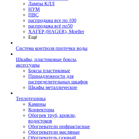
Лампы КЛЛ
НУМ
ПВС
распродажа все по 100
распродажа всё по50
ХАГЕР (HAGER), Moeller
Ещё
Система контроля протечки воды
Шкафы, пластиковые боксы,
аксессуары
Боксы пластиковые
Принадлежности для
распределительных шкафов
Шкафы металлические
Теплотехника
Камины
Конвекторы
Обогрев труб, кровли,
водостоков
Обогреватели инфрактасные
Обогреватели масляные
Обогреватель газовый