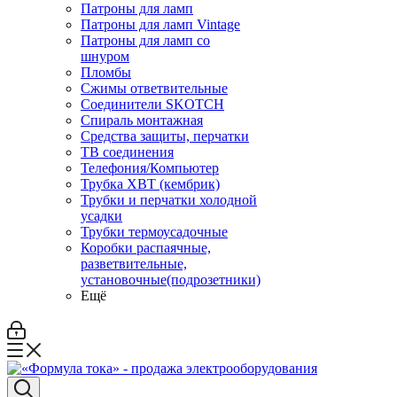
Патроны для ламп
Патроны для ламп Vintage
Патроны для ламп со
шнуром
Пломбы
Сжимы ответвительные
Соединители SKOTCH
Спираль монтажная
Средства защиты, перчатки
ТВ соединения
Телефония/Компьютер
Трубка ХВТ (кембрик)
Трубки и перчатки холодной
усадки
Трубки термоусадочные
Коробки распаячные,
разветвительные,
установочные(подрозетники)
Ещё