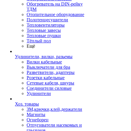
Обогреватель на DIN-рейку
ТДМ
Отопительное оборудование
Полотенцесушители
Тепловентиляторы
Тепловые завесы
Тепловые пушки
Тёплый пол
Ещё
Удлинители, вилки, разьемы
Вилки кабельные
Выключатели для бра
Разветвители, адаптеры
Розетки кабельные
Сетевые кабеля, шнуры
Соединители силовые
Удлинители
Хоз. товары
ЗМ,крючки,клей,держатели
Магниты
Огнеборец
Отпугиватели насекомых и
грызунов