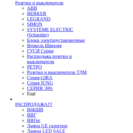
Розетки и выключатели
ABB
BERKER
LEGRAND
SIMON
SYSTEME ELECTRIC
(Schneider)
Блоки электроустановочные
Веркель Швеция
ГУСИ Серия
Распродажа розетки и
выключатели
РЕТРО
Розетки и выключатели ТДМ
Серия GIRA
Серия JUNG
СЕРИЯ ЭРА
Ещё
РАСПРОДАЖА!!!
ВбБШВ
ВВГ
ВВГнг
Лампа GE галогенн
Лампы LED SALE