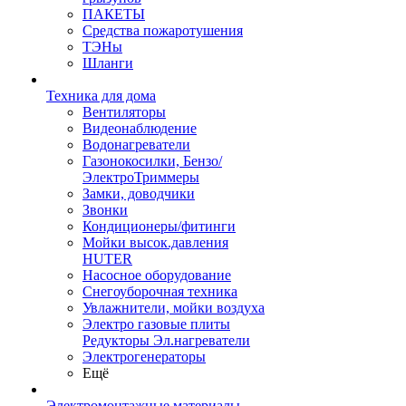
ПАКЕТЫ
Средства пожаротушения
ТЭНы
Шланги
Техника для дома
Вентиляторы
Видеонаблюдение
Водонагреватели
Газонокосилки, Бензо/
ЭлектроТриммеры
Замки, доводчики
Звонки
Кондиционеры/фитинги
Мойки высок.давления
HUTER
Насосное оборудование
Снегоуборочная техника
Увлажнители, мойки воздуха
Электро газовые плиты
Редукторы Эл.нагреватели
Электрогенераторы
Ещё
Электромонтажные материалы