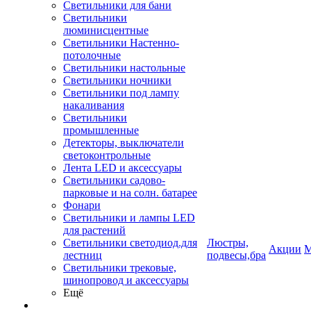
Светильники для бани
Светильники
люминисцентные
Светильники Настенно-
потолочные
Светильники настольные
Светильники ночники
Светильники под лампу
накаливания
Светильники
промышленные
Детекторы, выключатели
светоконтрольные
Лента LED и аксессуары
Светильники садово-
парковые и на солн. батарее
Фонари
Светильники и лампы LED
для растений
Светильники светодиод.для
Люстры,
Акции
М
лестниц
подвесы,бра
Светильники трековые,
шинопровод и аксессуары
Ещё