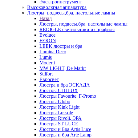
Электроинструмент
Высоковольтная аппаратура
Люстры, подвесы,бра, настольные лампы
Назад
Люстры, подвесы,бра, настольные лампы
REDIGLE светильники из профиля
Evoluce
FERON
LEEK люстры и бра
Lumina Deco
Lumis
Moderli
MW-LIGHT, De Markt
Stilfort
Евросвет
Люстра и бра ЭСКАДА
Люстры CITILUX
Люстры Favourite, F-Promo
Люстры Globo
Люстры Kink Light
Люстры Lussole
Люстры Rivoli, ЭРА
Люстры ST LUCE
Люстры и Бра Artis Luce
Люстры и бра Arte Lamp