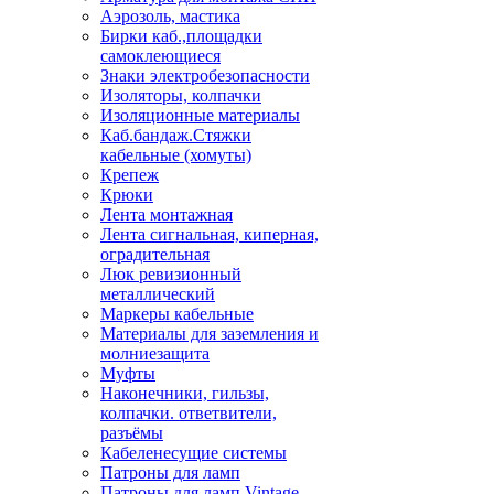
Аэрозоль, мастика
Бирки каб.,площадки
самоклеющиеся
Знаки электробезопасности
Изоляторы, колпачки
Изоляционные материалы
Каб.бандаж.Стяжки
кабельные (хомуты)
Крепеж
Крюки
Лента монтажная
Лента сигнальная, киперная,
оградительная
Люк ревизионный
металлический
Маркеры кабельные
Материалы для заземления и
молниезащита
Муфты
Наконечники, гильзы,
колпачки. ответвители,
разъёмы
Кабеленесущие системы
Патроны для ламп
Патроны для ламп Vintage