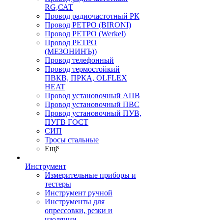
RG,САТ
Провод радиочастотный РК
Провод РЕТРО (BIRONI)
Провод РЕТРО (Werkel)
Провод РЕТРО
(МЕЗОНИНЪ))
Провод телефонный
Провод термостойкий
ПВКВ, ПРКА, OLFLEX
HEAT
Провод установочный АПВ
Провод установочный ПВС
Провод установочный ПУВ,
ПУГВ ГОСТ
СИП
Тросы стальные
Ещё
Инструмент
Измерительные приборы и
тестеры
Инструмент ручной
Инструменты для
опрессовки, резки и
изоляции