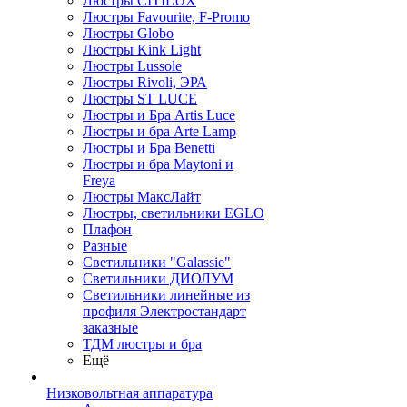
Люстры CITILUX
Люстры Favourite, F-Promo
Люстры Globo
Люстры Kink Light
Люстры Lussole
Люстры Rivoli, ЭРА
Люстры ST LUCE
Люстры и Бра Artis Luce
Люстры и бра Arte Lamp
Люстры и Бра Benetti
Люстры и бра Maytoni и
Freya
Люстры МаксЛайт
Люстры, светильники EGLO
Плафон
Разные
Светильники "Galassie"
Светильники ДИОЛУМ
Светильники линейные из
профиля Электростандарт
заказные
ТДМ люстры и бра
Ещё
Низковольтная аппаратура