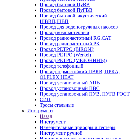
Провод бытовой ПуВВ
Провод бытовой ПуГВВ
Провод бытовой, акустический
ШВВП,ШВП
Провод для водопогружных насосов
Провод компьютерный
Провод радиочастотный RG,САТ
Провод радиочастотный РК
Провод РЕТРО (BIRONI)
Провод РЕТРО (Werkel)
Провод РЕТРО (МЕЗОНИНЪ))
Провод телефонный
Провод термостойкий ПВКВ, ПРКА,
OLFLEX HEAT
Провод установочный АПВ
Провод установочный ПВС
Провод установочный ПУВ, ПУГВ ГОСТ
СИП
Тросы стальные
Инструмент
Назад
Инструмент
Измерительные приборы и тестеры
Инструмент ручной
Инструменты для опрессовки, резки и