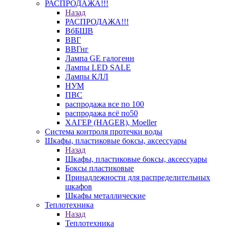
РАСПРОДАЖА!!!
Назад
РАСПРОДАЖА!!!
ВбБШВ
ВВГ
ВВГнг
Лампа GE галогенн
Лампы LED SALE
Лампы КЛЛ
НУМ
ПВС
распродажа все по 100
распродажа всё по50
ХАГЕР (HAGER), Moeller
Система контроля протечки воды
Шкафы, пластиковые боксы, аксессуары
Назад
Шкафы, пластиковые боксы, аксессуары
Боксы пластиковые
Принадлежности для распределительных
шкафов
Шкафы металлические
Теплотехника
Назад
Теплотехника