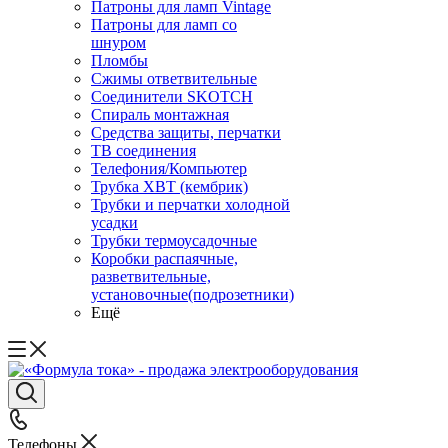
Патроны для ламп Vintage
Патроны для ламп со
шнуром
Пломбы
Сжимы ответвительные
Соединители SKOTCH
Спираль монтажная
Средства защиты, перчатки
ТВ соединения
Телефония/Компьютер
Трубка ХВТ (кембрик)
Трубки и перчатки холодной
усадки
Трубки термоусадочные
Коробки распаячные,
разветвительные,
установочные(подрозетники)
Ещё
Телефоны