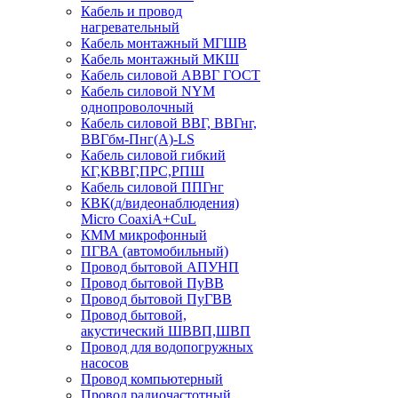
Кабель и провод
нагревательный
Кабель монтажный МГШВ
Кабель монтажный МКШ
Кабель силовой АВВГ ГОСТ
Кабель силовой NYM
однопроволочный
Кабель силовой ВВГ, ВВГнг,
ВВГбм-Пнг(А)-LS
Кабель силовой гибкий
КГ,КВВГ,ПРС,РПШ
Кабель силовой ППГнг
КВК(д/видеонаблюдения)
Micro CoaxiA+CuL
КММ микрофонный
ПГВА (автомобильный)
Провод бытовой АПУНП
Провод бытовой ПуВВ
Провод бытовой ПуГВВ
Провод бытовой,
акустический ШВВП,ШВП
Провод для водопогружных
насосов
Провод компьютерный
Провод радиочастотный