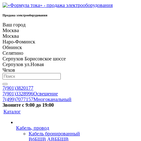
Продажа электрооборудования
Ваш город
Москва
Москва
Наро-Фоминск
Обнинск
Селятино
Серпухов Борисовское шоссе
Серпухов ул.Новая
Чехов
7(901)3820177
7(901)3328996
Освещение
7(499)7077157
Многоканальный
Звоните с 9:00 до 19:00
Каталог
Кабель, провод
Кабель бронированный
ВбБШВ АВББШВ