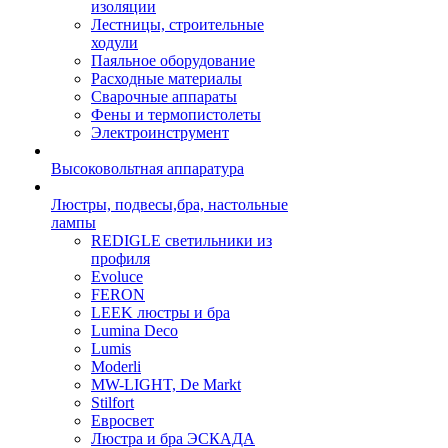
изоляции
Лестницы, строительные
ходули
Паяльное оборудование
Расходные материалы
Сварочные аппараты
Фены и термопистолеты
Электроинструмент
Высоковольтная аппаратура
Люстры, подвесы,бра, настольные
лампы
REDIGLE светильники из
профиля
Evoluce
FERON
LEEK люстры и бра
Lumina Deco
Lumis
Moderli
MW-LIGHT, De Markt
Stilfort
Евросвет
Люстра и бра ЭСКАДА