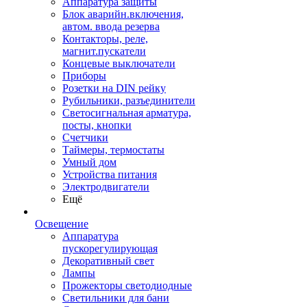
Аппаратура защиты
Блок аварийн.включения,
автом. ввода резерва
Контакторы, реле,
магнит.пускатели
Концевые выключатели
Приборы
Розетки на DIN рейку
Рубильники, разъединители
Светосигнальная арматура,
посты, кнопки
Счетчики
Таймеры, термостаты
Умный дом
Устройства питания
Электродвигатели
Ещё
Освещение
Аппаратура
пускорегулирующая
Декоративный свет
Лампы
Прожекторы светодиодные
Светильники для бани