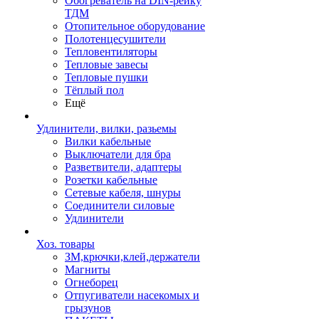
Обогреватель на DIN-рейку
ТДМ
Отопительное оборудование
Полотенцесушители
Тепловентиляторы
Тепловые завесы
Тепловые пушки
Тёплый пол
Ещё
Удлинители, вилки, разьемы
Вилки кабельные
Выключатели для бра
Разветвители, адаптеры
Розетки кабельные
Сетевые кабеля, шнуры
Соединители силовые
Удлинители
Хоз. товары
ЗМ,крючки,клей,держатели
Магниты
Огнеборец
Отпугиватели насекомых и
грызунов