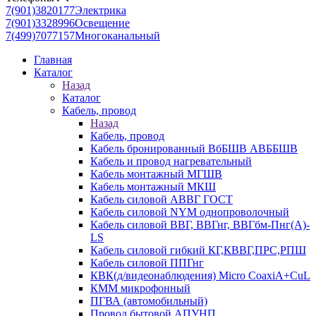
7(901)3820177
Электрика
7(901)3328996
Освещение
7(499)7077157
Многоканальный
Главная
Каталог
Назад
Каталог
Кабель, провод
Назад
Кабель, провод
Кабель бронированный ВбБШВ АВББШВ
Кабель и провод нагревательный
Кабель монтажный МГШВ
Кабель монтажный МКШ
Кабель силовой АВВГ ГОСТ
Кабель силовой NYM однопроволочный
Кабель силовой ВВГ, ВВГнг, ВВГбм-Пнг(А)-
LS
Кабель силовой гибкий КГ,КВВГ,ПРС,РПШ
Кабель силовой ППГнг
КВК(д/видеонаблюдения) Micro CoaxiA+CuL
КММ микрофонный
ПГВА (автомобильный)
Провод бытовой АПУНП