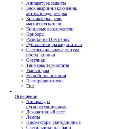
Аппаратура защиты
Блок аварийн.включения,
автом. ввода резерва
Контакторы, реле,
магнит.пускатели
Концевые выключатели
Приборы
Розетки на DIN рейку
Рубильники, разъединители
Светосигнальная арматура,
посты, кнопки
Счетчики
Таймеры, термостаты
Умный дом
Устройства питания
Электродвигатели
Ещё
Освещение
Аппаратура
пускорегулирующая
Декоративный свет
Лампы
Прожекторы светодиодные
Светильники для бани