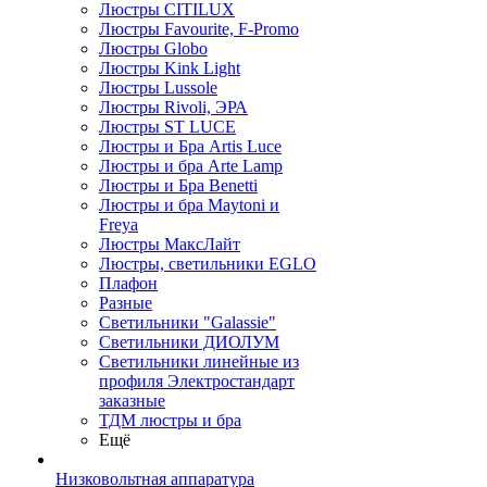
Люстры CITILUX
Люстры Favourite, F-Promo
Люстры Globo
Люстры Kink Light
Люстры Lussole
Люстры Rivoli, ЭРА
Люстры ST LUCE
Люстры и Бра Artis Luce
Люстры и бра Arte Lamp
Люстры и Бра Benetti
Люстры и бра Maytoni и
Freya
Люстры МаксЛайт
Люстры, светильники EGLO
Плафон
Разные
Светильники "Galassie"
Светильники ДИОЛУМ
Светильники линейные из
профиля Электростандарт
заказные
ТДМ люстры и бра
Ещё
Низковольтная аппаратура