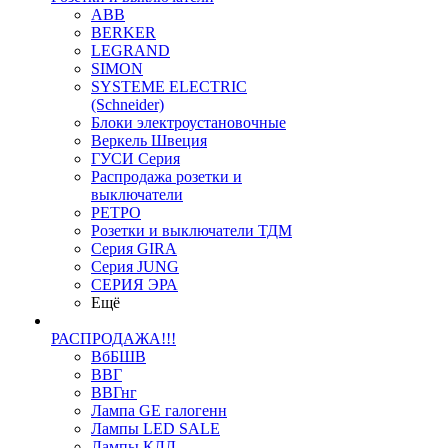
ABB
BERKER
LEGRAND
SIMON
SYSTEME ELECTRIC
(Schneider)
Блоки электроустановочные
Веркель Швеция
ГУСИ Серия
Распродажа розетки и
выключатели
РЕТРО
Розетки и выключатели ТДМ
Серия GIRA
Серия JUNG
СЕРИЯ ЭРА
Ещё
РАСПРОДАЖА!!!
ВбБШВ
ВВГ
ВВГнг
Лампа GE галогенн
Лампы LED SALE
Лампы КЛЛ