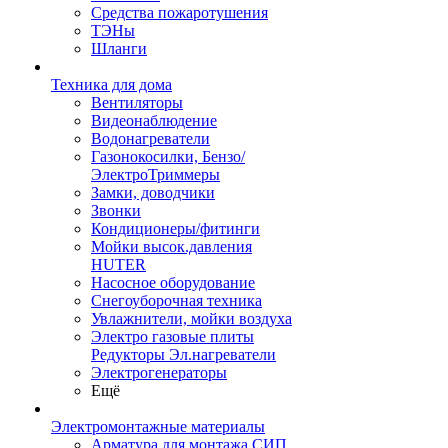
Средства пожаротушения
ТЭНы
Шланги
Техника для дома
Вентиляторы
Видеонаблюдение
Водонагреватели
Газонокосилки, Бензо/
ЭлектроТриммеры
Замки, доводчики
Звонки
Кондиционеры/фитинги
Мойки высок.давления
HUTER
Насосное оборудование
Снегоуборочная техника
Увлажнители, мойки воздуха
Электро газовые плиты
Редукторы Эл.нагреватели
Электрогенераторы
Ещё
Электромонтажные материалы
Арматура для монтажа СИП