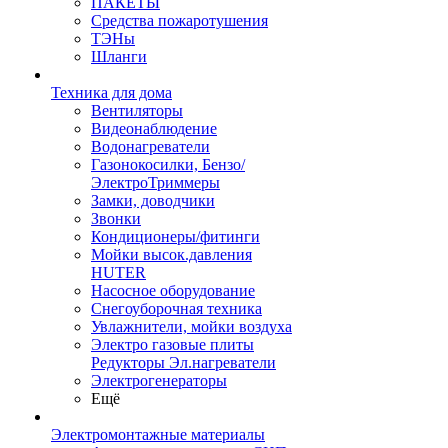
ПАКЕТЫ
Средства пожаротушения
ТЭНы
Шланги
Техника для дома
Вентиляторы
Видеонаблюдение
Водонагреватели
Газонокосилки, Бензо/
ЭлектроТриммеры
Замки, доводчики
Звонки
Кондиционеры/фитинги
Мойки высок.давления
HUTER
Насосное оборудование
Снегоуборочная техника
Увлажнители, мойки воздуха
Электро газовые плиты
Редукторы Эл.нагреватели
Электрогенераторы
Ещё
Электромонтажные материалы