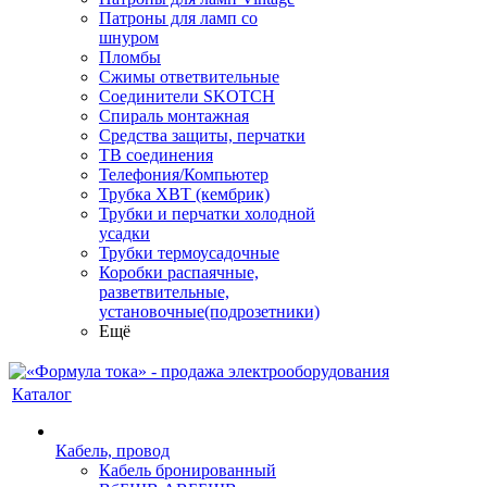
Патроны для ламп со
шнуром
Пломбы
Сжимы ответвительные
Соединители SKOTCH
Спираль монтажная
Средства защиты, перчатки
ТВ соединения
Телефония/Компьютер
Трубка ХВТ (кембрик)
Трубки и перчатки холодной
усадки
Трубки термоусадочные
Коробки распаячные,
разветвительные,
установочные(подрозетники)
Ещё
Каталог
Кабель, провод
Кабель бронированный