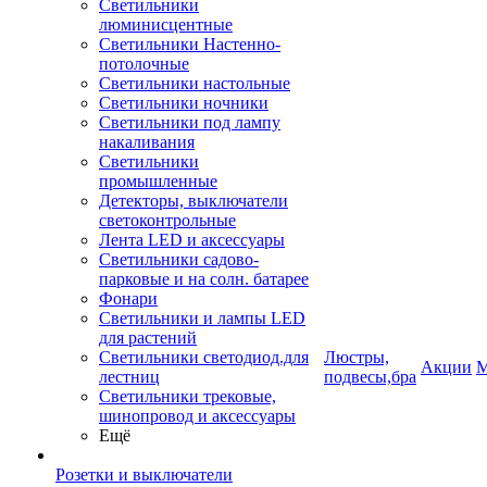
Светильники
люминисцентные
Светильники Настенно-
потолочные
Светильники настольные
Светильники ночники
Светильники под лампу
накаливания
Светильники
промышленные
Детекторы, выключатели
светоконтрольные
Лента LED и аксессуары
Светильники садово-
парковые и на солн. батарее
Фонари
Светильники и лампы LED
для растений
Светильники светодиод.для
Люстры,
Акции
М
лестниц
подвесы,бра
Светильники трековые,
шинопровод и аксессуары
Ещё
Розетки и выключатели