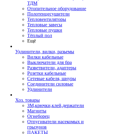
ТДМ
Отопительное оборудование
Полотенцесушители
Тепловентиляторы
Тепловые завесы
Тепловые пушки
Тёплый пол
Ещё
Удлинители, вилки, разьемы
Вилки кабельные
Выключатели для бра
Разветвители, адаптеры
Розетки кабельные
Сетевые кабеля, шнуры
Соединители силовые
Удлинители
Хоз. товары
ЗМ,крючки,клей,держатели
Магниты
Огнеборец
Отпугиватели насекомых и
грызунов
ПАКЕТЫ