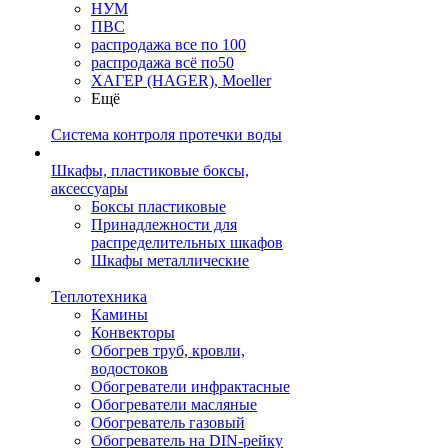
НУМ
ПВС
распродажа все по 100
распродажа всё по50
ХАГЕР (HAGER), Moeller
Ещё
Система контроля протечки воды
Шкафы, пластиковые боксы,
аксессуары
Боксы пластиковые
Принадлежности для
распределительных шкафов
Шкафы металлические
Теплотехника
Камины
Конвекторы
Обогрев труб, кровли,
водостоков
Обогреватели инфрактасные
Обогреватели масляные
Обогреватель газовый
Обогреватель на DIN-рейку