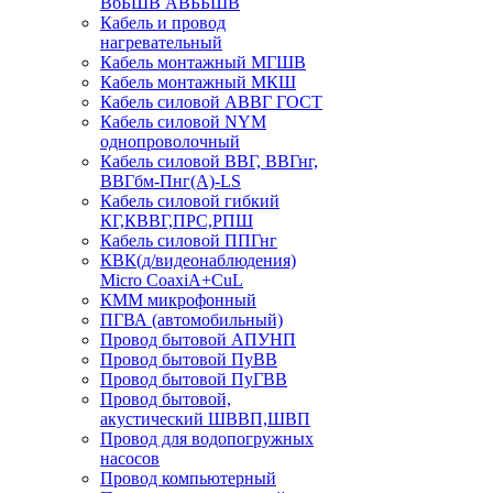
ВбБШВ АВББШВ
Кабель и провод
нагревательный
Кабель монтажный МГШВ
Кабель монтажный МКШ
Кабель силовой АВВГ ГОСТ
Кабель силовой NYM
однопроволочный
Кабель силовой ВВГ, ВВГнг,
ВВГбм-Пнг(А)-LS
Кабель силовой гибкий
КГ,КВВГ,ПРС,РПШ
Кабель силовой ППГнг
КВК(д/видеонаблюдения)
Micro CoaxiA+CuL
КММ микрофонный
ПГВА (автомобильный)
Провод бытовой АПУНП
Провод бытовой ПуВВ
Провод бытовой ПуГВВ
Провод бытовой,
акустический ШВВП,ШВП
Провод для водопогружных
насосов
Провод компьютерный