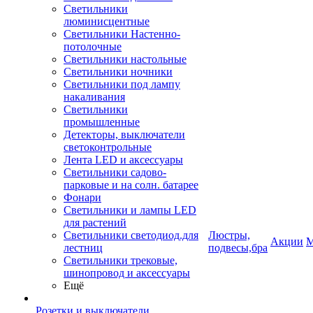
Светильники
люминисцентные
Светильники Настенно-
потолочные
Светильники настольные
Светильники ночники
Светильники под лампу
накаливания
Светильники
промышленные
Детекторы, выключатели
светоконтрольные
Лента LED и аксессуары
Светильники садово-
парковые и на солн. батарее
Фонари
Светильники и лампы LED
для растений
Светильники светодиод.для
Люстры,
Акции
М
лестниц
подвесы,бра
Светильники трековые,
шинопровод и аксессуары
Ещё
Розетки и выключатели