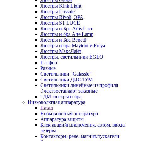
Люстры Globo
Люстры Kink Light
Люстры Lussole
Люстры Rivoli, ЭРА
Люстры ST LUCE
Люстры и Бра Artis Luce
Люстры и бра Arte Lamp
Люстры и Бра Benetti
Люстры и бра Maytoni и Freya
Люстры МаксЛайт
Люстры, светильники EGLO
Плафон
Разные
Светильники "Galassie"
Светильники ДИОЛУМ
Светильники линейные из профиля
Электростандарт заказные
ТДМ люстры и бра
Низковольтная аппаратура
Назад
Низковольтная аппаратура
Аппаратура защиты
Блок аварийн.включения, автом. ввода
резерва
Контакторы, реле, магнит.пускатели