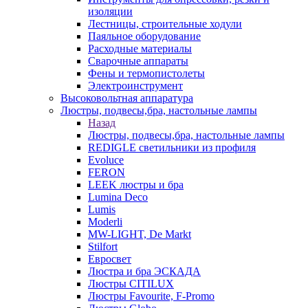
изоляции
Лестницы, строительные ходули
Паяльное оборудование
Расходные материалы
Сварочные аппараты
Фены и термопистолеты
Электроинструмент
Высоковольтная аппаратура
Люстры, подвесы,бра, настольные лампы
Назад
Люстры, подвесы,бра, настольные лампы
REDIGLE светильники из профиля
Evoluce
FERON
LEEK люстры и бра
Lumina Deco
Lumis
Moderli
MW-LIGHT, De Markt
Stilfort
Евросвет
Люстра и бра ЭСКАДА
Люстры CITILUX
Люстры Favourite, F-Promo