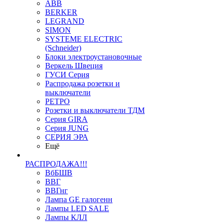
ABB
BERKER
LEGRAND
SIMON
SYSTEME ELECTRIC
(Schneider)
Блоки электроустановочные
Веркель Швеция
ГУСИ Серия
Распродажа розетки и
выключатели
РЕТРО
Розетки и выключатели ТДМ
Серия GIRA
Серия JUNG
СЕРИЯ ЭРА
Ещё
РАСПРОДАЖА!!!
ВбБШВ
ВВГ
ВВГнг
Лампа GE галогенн
Лампы LED SALE
Лампы КЛЛ