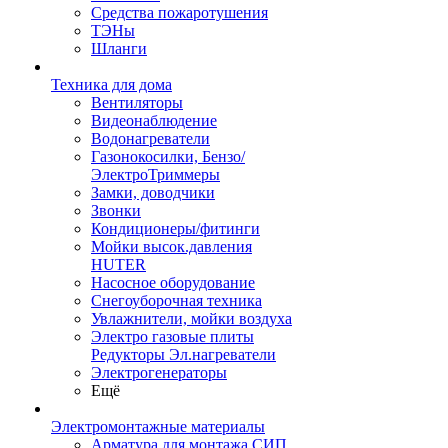
Средства пожаротушения
ТЭНы
Шланги
Техника для дома
Вентиляторы
Видеонаблюдение
Водонагреватели
Газонокосилки, Бензо/
ЭлектроТриммеры
Замки, доводчики
Звонки
Кондиционеры/фитинги
Мойки высок.давления
HUTER
Насосное оборудование
Снегоуборочная техника
Увлажнители, мойки воздуха
Электро газовые плиты
Редукторы Эл.нагреватели
Электрогенераторы
Ещё
Электромонтажные материалы
Арматура для монтажа СИП