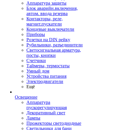
Аппаратура защиты
Блок аварийн.включения,
автом. ввода резерва
Контакторы, реле,
магнит.пускатели
Концевые выключатели
Приборы
Розетки на DIN рейку
Рубильники, разъединители
Светосигнальная арматура,
посты, кнопки
Счетчики
Таймеры, термостаты
Умный дом
Устройства питания
Электродвигатели
Ещё
Освещение
Аппаратура
пускорегулирующая
Декоративный свет
Лампы
Прожекторы светодиодные
Светильники для бани