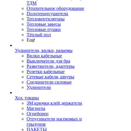
ТДМ
Отопительное оборудование
Полотенцесушители
Тепловентиляторы
Тепловые завесы
Тепловые пушки
Тёплый пол
Ещё
Удлинители, вилки, разьемы
Вилки кабельные
Выключатели для бра
Разветвители, адаптеры
Розетки кабельные
Сетевые кабеля, шнуры
Соединители силовые
Удлинители
Хоз. товары
ЗМ,крючки,клей,держатели
Магниты
Огнеборец
Отпугиватели насекомых и
грызунов
ПАКЕТЫ