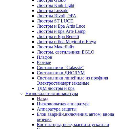
Люстры Globo
Люстры Kink Light
Люстры Lussole
Люстры Rivoli, ЭРА
Люстры ST LUCE
Люстры и Бра Artis Luce
Люстры и бра Arte Lamp
Люстры и Бра Benetti
Люстры и бра Maytoni и Freya
Люстры МаксЛайт
Люстры, светильники EGLO
Плафон
Разные
Светильники "Galassie"
Светильники ДИОЛУМ
Светильники линейные из профиля
Электростандарт заказные
ТДМ люстры и бра
Низковольтная аппаратура
Назад
Низковольтная аппаратура
Аппаратура защиты
Блок аварийн.включения, автом. ввода
резерва
Контакторы, реле, магнит.пускатели