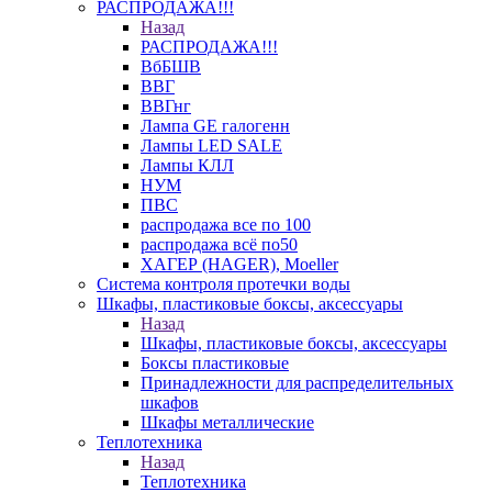
РАСПРОДАЖА!!!
Назад
РАСПРОДАЖА!!!
ВбБШВ
ВВГ
ВВГнг
Лампа GE галогенн
Лампы LED SALE
Лампы КЛЛ
НУМ
ПВС
распродажа все по 100
распродажа всё по50
ХАГЕР (HAGER), Moeller
Система контроля протечки воды
Шкафы, пластиковые боксы, аксессуары
Назад
Шкафы, пластиковые боксы, аксессуары
Боксы пластиковые
Принадлежности для распределительных
шкафов
Шкафы металлические
Теплотехника
Назад
Теплотехника