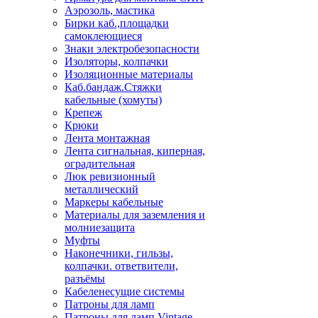
Аэрозоль, мастика
Бирки каб.,площадки
самоклеющиеся
Знаки электробезопасности
Изоляторы, колпачки
Изоляционные материалы
Каб.бандаж.Стяжки
кабельные (хомуты)
Крепеж
Крюки
Лента монтажная
Лента сигнальная, киперная,
оградительная
Люк ревизионный
металлический
Маркеры кабельные
Материалы для заземления и
молниезащита
Муфты
Наконечники, гильзы,
колпачки. ответвители,
разъёмы
Кабеленесущие системы
Патроны для ламп
Патроны для ламп Vintage