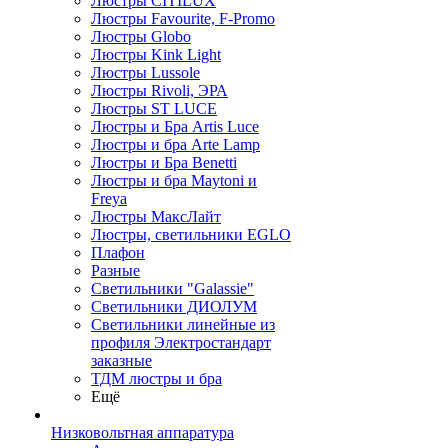
Люстры CITILUX
Люстры Favourite, F-Promo
Люстры Globo
Люстры Kink Light
Люстры Lussole
Люстры Rivoli, ЭРА
Люстры ST LUCE
Люстры и Бра Artis Luce
Люстры и бра Arte Lamp
Люстры и Бра Benetti
Люстры и бра Maytoni и
Freya
Люстры МаксЛайт
Люстры, светильники EGLO
Плафон
Разные
Светильники "Galassie"
Светильники ДИОЛУМ
Светильники линейные из
профиля Электростандарт
заказные
ТДМ люстры и бра
Ещё
Низковольтная аппаратура