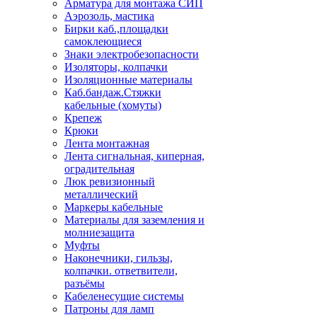
Арматура для монтажа СИП
Аэрозоль, мастика
Бирки каб.,площадки
самоклеющиеся
Знаки электробезопасности
Изоляторы, колпачки
Изоляционные материалы
Каб.бандаж.Стяжки
кабельные (хомуты)
Крепеж
Крюки
Лента монтажная
Лента сигнальная, киперная,
оградительная
Люк ревизионный
металлический
Маркеры кабельные
Материалы для заземления и
молниезащита
Муфты
Наконечники, гильзы,
колпачки. ответвители,
разъёмы
Кабеленесущие системы
Патроны для ламп