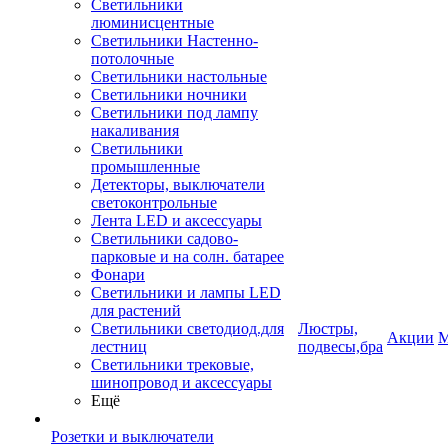
Светильники
люминисцентные
Светильники Настенно-
потолочные
Светильники настольные
Светильники ночники
Светильники под лампу
накаливания
Светильники
промышленные
Детекторы, выключатели
светоконтрольные
Лента LED и аксессуары
Светильники садово-
парковые и на солн. батарее
Фонари
Светильники и лампы LED
для растений
Светильники светодиод.для
Люстры,
Акции
М
лестниц
подвесы,бра
Светильники трековые,
шинопровод и аксессуары
Ещё
Розетки и выключатели