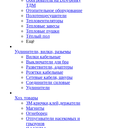
Обогреватель на DIN-рейку
ТДМ
Отопительное оборудование
Полотенцесушители
Тепловентиляторы
Тепловые завесы
Тепловые пушки
Тёплый пол
Ещё
Удлинители, вилки, разьемы
Вилки кабельные
Выключатели для бра
Разветвители, адаптеры
Розетки кабельные
Сетевые кабеля, шнуры
Соединители силовые
Удлинители
Хоз. товары
ЗМ,крючки,клей,держатели
Магниты
Огнеборец
Отпугиватели насекомых и
грызунов