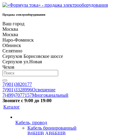
Продажа электрооборудования
Ваш город
Москва
Москва
Наро-Фоминск
Обнинск
Селятино
Серпухов Борисовское шоссе
Серпухов ул.Новая
Чехов
7(901)3820177
7(901)3328996
Освещение
7(499)7077157
Многоканальный
Звоните с 9:00 до 19:00
Каталог
Кабель, провод
Кабель бронированный
ВбБШВ АВББШВ