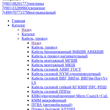
7(901)3820177
Электрика
7(901)3328996
Освещение
7(499)7077157
Многоканальный
Главная
Каталог
Назад
Каталог
Кабель, провод
Назад
Кабель, провод
Кабель бронированный ВбБШВ АВББШВ
Кабель и провод нагревательный
Кабель монтажный МГШВ
Кабель монтажный МКШ
Кабель силовой АВВГ ГОСТ
Кабель силовой NYM однопроволочный
Кабель силовой ВВГ, ВВГнг, ВВГбм-Пнг(А)-
LS
Кабель силовой гибкий КГ,КВВГ,ПРС,РПШ
Кабель силовой ППГнг
КВК(д/видеонаблюдения) Micro CoaxiA+CuL
КММ микрофонный
ПГВА (автомобильный)
Провод бытовой АПУНП