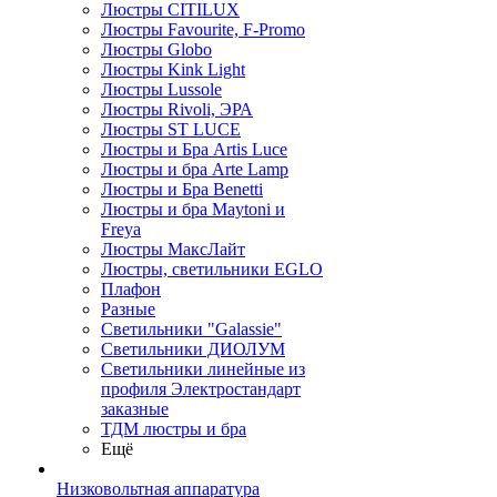
Люстры CITILUX
Люстры Favourite, F-Promo
Люстры Globo
Люстры Kink Light
Люстры Lussole
Люстры Rivoli, ЭРА
Люстры ST LUCE
Люстры и Бра Artis Luce
Люстры и бра Arte Lamp
Люстры и Бра Benetti
Люстры и бра Maytoni и
Freya
Люстры МаксЛайт
Люстры, светильники EGLO
Плафон
Разные
Светильники "Galassie"
Светильники ДИОЛУМ
Светильники линейные из
профиля Электростандарт
заказные
ТДМ люстры и бра
Ещё
Низковольтная аппаратура