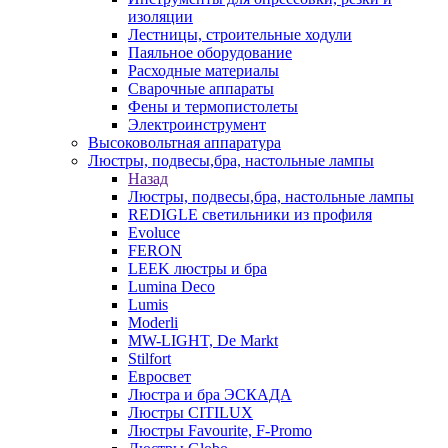
изоляции
Лестницы, строительные ходули
Паяльное оборудование
Расходные материалы
Сварочные аппараты
Фены и термопистолеты
Электроинструмент
Высоковольтная аппаратура
Люстры, подвесы,бра, настольные лампы
Назад
Люстры, подвесы,бра, настольные лампы
REDIGLE светильники из профиля
Evoluce
FERON
LEEK люстры и бра
Lumina Deco
Lumis
Moderli
MW-LIGHT, De Markt
Stilfort
Евросвет
Люстра и бра ЭСКАДА
Люстры CITILUX
Люстры Favourite, F-Promo