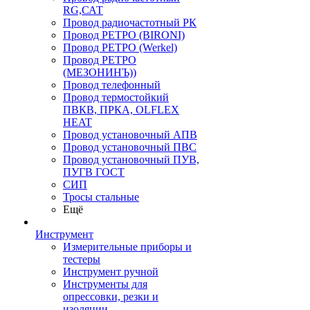
RG,САТ
Провод радиочастотный РК
Провод РЕТРО (BIRONI)
Провод РЕТРО (Werkel)
Провод РЕТРО
(МЕЗОНИНЪ))
Провод телефонный
Провод термостойкий
ПВКВ, ПРКА, OLFLEX
HEAT
Провод установочный АПВ
Провод установочный ПВС
Провод установочный ПУВ,
ПУГВ ГОСТ
СИП
Тросы стальные
Ещё
Инструмент
Измерительные приборы и
тестеры
Инструмент ручной
Инструменты для
опрессовки, резки и
изоляции