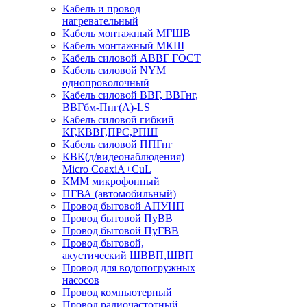
Кабель и провод
нагревательный
Кабель монтажный МГШВ
Кабель монтажный МКШ
Кабель силовой АВВГ ГОСТ
Кабель силовой NYM
однопроволочный
Кабель силовой ВВГ, ВВГнг,
ВВГбм-Пнг(А)-LS
Кабель силовой гибкий
КГ,КВВГ,ПРС,РПШ
Кабель силовой ППГнг
КВК(д/видеонаблюдения)
Micro CoaxiA+CuL
КММ микрофонный
ПГВА (автомобильный)
Провод бытовой АПУНП
Провод бытовой ПуВВ
Провод бытовой ПуГВВ
Провод бытовой,
акустический ШВВП,ШВП
Провод для водопогружных
насосов
Провод компьютерный
Провод радиочастотный