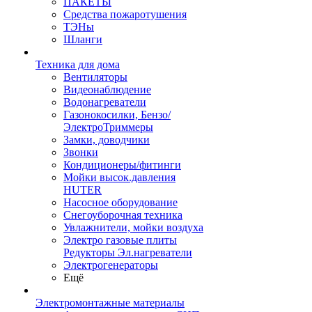
ПАКЕТЫ
Средства пожаротушения
ТЭНы
Шланги
Техника для дома
Вентиляторы
Видеонаблюдение
Водонагреватели
Газонокосилки, Бензо/
ЭлектроТриммеры
Замки, доводчики
Звонки
Кондиционеры/фитинги
Мойки высок.давления
HUTER
Насосное оборудование
Снегоуборочная техника
Увлажнители, мойки воздуха
Электро газовые плиты
Редукторы Эл.нагреватели
Электрогенераторы
Ещё
Электромонтажные материалы