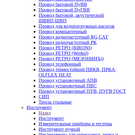
Провод бытовой ПуВВ
Провод бытовой ПуГВВ
Провод бытовой, акустический
ШВВП,ШВП
Провод для водопогружных насосов
Провод компьютерный
Провод радиочастотный RG,САТ
Провод радиочастотный РК
Провод РЕТРО (BIRONI)
Провод РЕТРО (Werkel)
Провод РЕТРО (МЕЗОНИНЪ))
Провод телефонный
Провод термостойкий ПВКВ, ПРКА,
OLFLEX HEAT
Провод установочный АПВ
Провод установочный ПВС
Провод установочный ПУВ, ПУГВ ГОСТ
СИП
Тросы стальные
Инструмент
Назад
Инструмент
Измерительные приборы и тестеры
Инструмент ручной
Инструменты для опрессовки, резки и