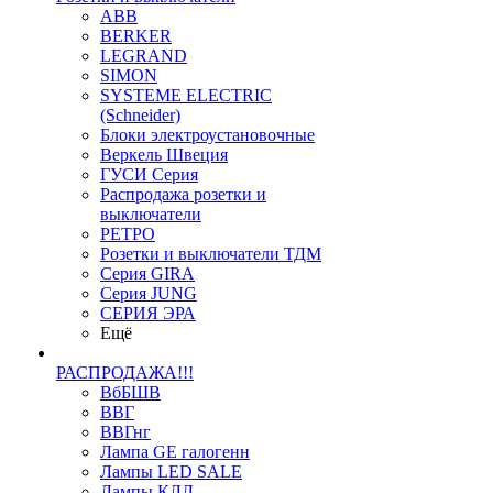
ABB
BERKER
LEGRAND
SIMON
SYSTEME ELECTRIC
(Schneider)
Блоки электроустановочные
Веркель Швеция
ГУСИ Серия
Распродажа розетки и
выключатели
РЕТРО
Розетки и выключатели ТДМ
Серия GIRA
Серия JUNG
СЕРИЯ ЭРА
Ещё
РАСПРОДАЖА!!!
ВбБШВ
ВВГ
ВВГнг
Лампа GE галогенн
Лампы LED SALE
Лампы КЛЛ