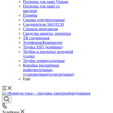
Патроны для ламп Vintage
Патроны для ламп со
шнуром
Пломбы
Сжимы ответвительные
Соединители SKOTCH
Спираль монтажная
Средства защиты, перчатки
ТВ соединения
Телефония/Компьютер
Трубка ХВТ (кембрик)
Трубки и перчатки холодной
усадки
Трубки термоусадочные
Коробки распаячные,
разветвительные,
установочные(подрозетники)
Ещё
Телефоны