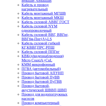
ВбБШВ АВББШВ
Кабель и провод
нагревательный
Кабель монтажный МГШВ
Кабель монтажный МКШ
Кабель силовой АВВГ ГОСТ
Кабель силовой NYM
однопроволочный
Кабель силовой ВВГ, ВВГнг,
ВВГбм-Пнг(А)-LS
Кабель силовой гибкий
КГ,КВВГ,ПРС,РПШ
Кабель силовой ППГнг
КВК(д/видеонаблюдения)
Micro CoaxiA+CuL
КММ микрофонный
ПГВА (автомобильный)
Провод бытовой АПУНП
Провод бытовой ПуВВ
Провод бытовой ПуГВВ
Провод бытовой,
акустический ШВВП,ШВП
Провод для водопогружных
насосов
Провод компьютерный