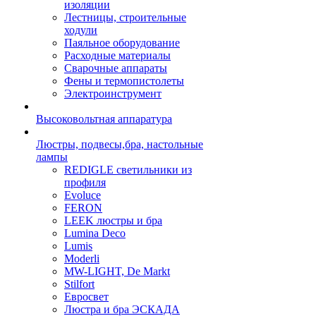
изоляции
Лестницы, строительные
ходули
Паяльное оборудование
Расходные материалы
Сварочные аппараты
Фены и термопистолеты
Электроинструмент
Высоковольтная аппаратура
Люстры, подвесы,бра, настольные
лампы
REDIGLE светильники из
профиля
Evoluce
FERON
LEEK люстры и бра
Lumina Deco
Lumis
Moderli
MW-LIGHT, De Markt
Stilfort
Евросвет
Люстра и бра ЭСКАДА