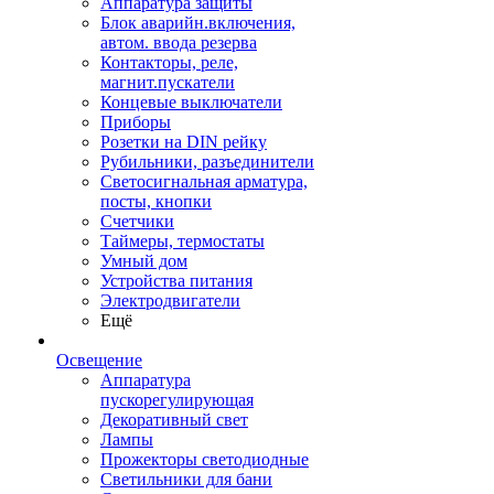
Аппаратура защиты
Блок аварийн.включения,
автом. ввода резерва
Контакторы, реле,
магнит.пускатели
Концевые выключатели
Приборы
Розетки на DIN рейку
Рубильники, разъединители
Светосигнальная арматура,
посты, кнопки
Счетчики
Таймеры, термостаты
Умный дом
Устройства питания
Электродвигатели
Ещё
Освещение
Аппаратура
пускорегулирующая
Декоративный свет
Лампы
Прожекторы светодиодные
Светильники для бани