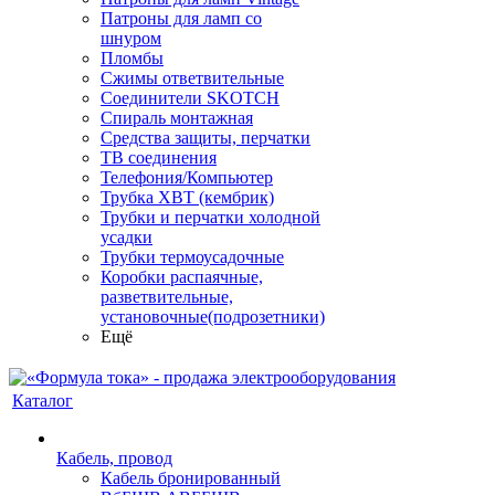
Патроны для ламп со
шнуром
Пломбы
Сжимы ответвительные
Соединители SKOTCH
Спираль монтажная
Средства защиты, перчатки
ТВ соединения
Телефония/Компьютер
Трубка ХВТ (кембрик)
Трубки и перчатки холодной
усадки
Трубки термоусадочные
Коробки распаячные,
разветвительные,
установочные(подрозетники)
Ещё
Каталог
Кабель, провод
Кабель бронированный