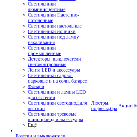
Светильники
люминисцентные
Светильники Настенно-
потолочные
Светильники настольные
Светильники ночники
Светильники под лампу
накаливания
Светильники
промышленные
Детекторы, выключатели
светоконтрольные
Лента LED и аксессуары
Светильники садово-
парковые и на солн. батарее
Фонари
Светильники и лампы LED
для растений
Светильники светодиод.для
Люстры,
Акции
М
лестниц
подвесы,бра
Светильники трековые,
шинопровод и аксессуары
Ещё
Розетки и выключатели