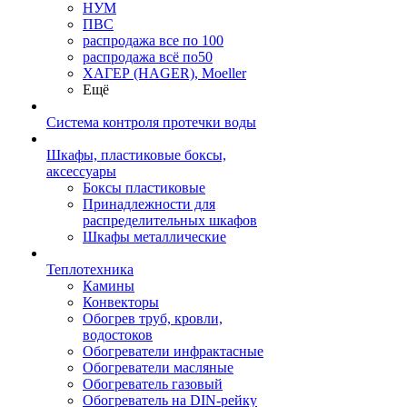
НУМ
ПВС
распродажа все по 100
распродажа всё по50
ХАГЕР (HAGER), Moeller
Ещё
Система контроля протечки воды
Шкафы, пластиковые боксы,
аксессуары
Боксы пластиковые
Принадлежности для
распределительных шкафов
Шкафы металлические
Теплотехника
Камины
Конвекторы
Обогрев труб, кровли,
водостоков
Обогреватели инфрактасные
Обогреватели масляные
Обогреватель газовый
Обогреватель на DIN-рейку