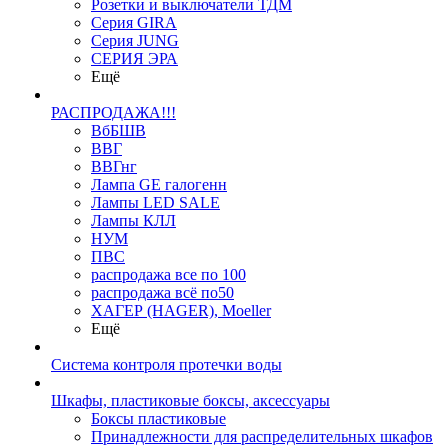
Розетки и выключатели ТДМ
Серия GIRA
Серия JUNG
СЕРИЯ ЭРА
Ещё
РАСПРОДАЖА!!!
ВбБШВ
ВВГ
ВВГнг
Лампа GE галогенн
Лампы LED SALE
Лампы КЛЛ
НУМ
ПВС
распродажа все по 100
распродажа всё по50
ХАГЕР (HAGER), Moeller
Ещё
Система контроля протечки воды
Шкафы, пластиковые боксы, аксессуары
Боксы пластиковые
Принадлежности для распределительных шкафов