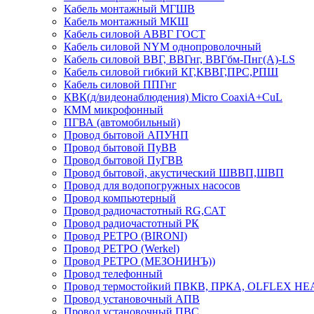
Кабель монтажный МГШВ
Кабель монтажный МКШ
Кабель силовой АВВГ ГОСТ
Кабель силовой NYM однопроволочный
Кабель силовой ВВГ, ВВГнг, ВВГбм-Пнг(А)-LS
Кабель силовой гибкий КГ,КВВГ,ПРС,РПШ
Кабель силовой ППГнг
КВК(д/видеонаблюдения) Micro CoaxiA+CuL
КММ микрофонный
ПГВА (автомобильный)
Провод бытовой АПУНП
Провод бытовой ПуВВ
Провод бытовой ПуГВВ
Провод бытовой, акустический ШВВП,ШВП
Провод для водопогружных насосов
Провод компьютерный
Провод радиочастотный RG,САТ
Провод радиочастотный РК
Провод РЕТРО (BIRONI)
Провод РЕТРО (Werkel)
Провод РЕТРО (МЕЗОНИНЪ))
Провод телефонный
Провод термостойкий ПВКВ, ПРКА, OLFLEX HE
Провод установочный АПВ
Провод установочный ПВС