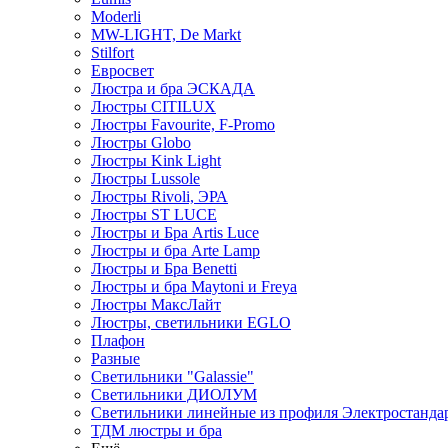
Moderli
MW-LIGHT, De Markt
Stilfort
Евросвет
Люстра и бра ЭСКАДА
Люстры CITILUX
Люстры Favourite, F-Promo
Люстры Globo
Люстры Kink Light
Люстры Lussole
Люстры Rivoli, ЭРА
Люстры ST LUCE
Люстры и Бра Artis Luce
Люстры и бра Arte Lamp
Люстры и Бра Benetti
Люстры и бра Maytoni и Freya
Люстры МаксЛайт
Люстры, светильники EGLO
Плафон
Разные
Светильники "Galassie"
Светильники ДИОЛУМ
Светильники линейные из профиля Электростандар
ТДМ люстры и бра