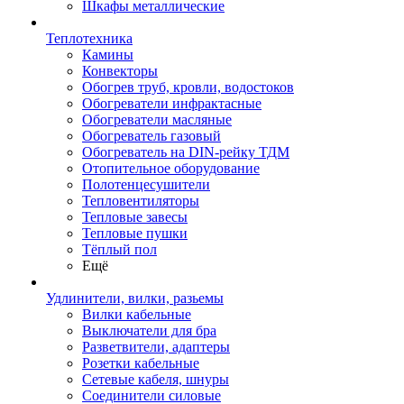
Шкафы металлические
Теплотехника
Камины
Конвекторы
Обогрев труб, кровли, водостоков
Обогреватели инфрактасные
Обогреватели масляные
Обогреватель газовый
Обогреватель на DIN-рейку ТДМ
Отопительное оборудование
Полотенцесушители
Тепловентиляторы
Тепловые завесы
Тепловые пушки
Тёплый пол
Ещё
Удлинители, вилки, разьемы
Вилки кабельные
Выключатели для бра
Разветвители, адаптеры
Розетки кабельные
Сетевые кабеля, шнуры
Соединители силовые