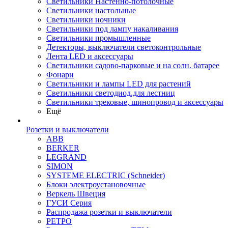
Светильники Настенно-потолочные
Светильники настольные
Светильники ночники
Светильники под лампу накаливания
Светильники промышленные
Детекторы, выключатели светоконтрольные
Лента LED и аксессуары
Светильники садово-парковые и на солн. батарее
Фонари
Светильники и лампы LED для растений
Светильники светодиод.для лестниц
Светильники трековые, шинопровод и аксессуары
Ещё
Розетки и выключатели
ABB
BERKER
LEGRAND
SIMON
SYSTEME ELECTRIC (Schneider)
Блоки электроустановочные
Веркель Швеция
ГУСИ Серия
Распродажа розетки и выключатели
РЕТРО