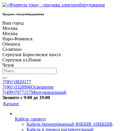
Продажа электрооборудования
Ваш город
Москва
Москва
Наро-Фоминск
Обнинск
Селятино
Серпухов Борисовское шоссе
Серпухов ул.Новая
Чехов
7(901)3820177
7(901)3328996
Освещение
7(499)7077157
Многоканальный
Звоните с 9:00 до 19:00
Каталог
Кабель, провод
Кабель бронированный ВбБШВ АВББШВ
Кабель и провод нагревательный