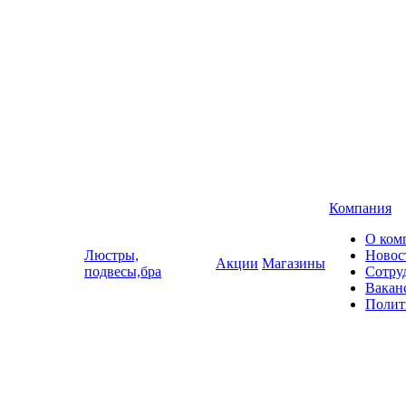
Компания
О ком
Люстры,
Новос
Акции
Магазины
подвесы,бра
Сотру
Вакан
Полит