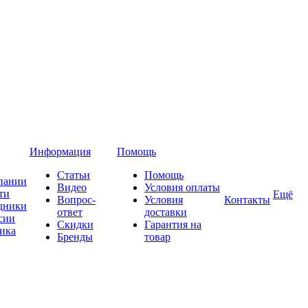
Информация
Помощь
Статьи
Помощь
пании
Видео
Условия оплаты
ти
Ещё
Вопрос-
Условия
Контакты
дники
ответ
доставки
сии
Скидки
Гарантия на
ика
Бренды
товар