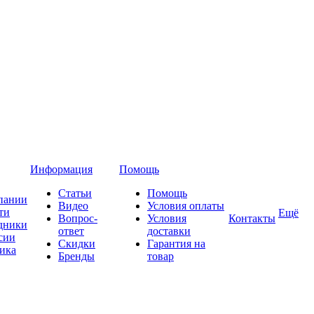
Информация
Помощь
Статьи
Помощь
пании
Видео
Условия оплаты
ти
Ещё
Вопрос-
Условия
Контакты
дники
ответ
доставки
сии
Скидки
Гарантия на
ика
Бренды
товар