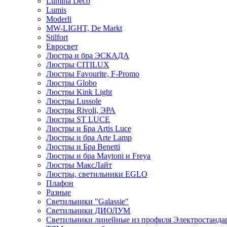
Lumina Deco
Lumis
Moderli
MW-LIGHT, De Markt
Stilfort
Евросвет
Люстра и бра ЭСКАДА
Люстры CITILUX
Люстры Favourite, F-Promo
Люстры Globo
Люстры Kink Light
Люстры Lussole
Люстры Rivoli, ЭРА
Люстры ST LUCE
Люстры и Бра Artis Luce
Люстры и бра Arte Lamp
Люстры и Бра Benetti
Люстры и бра Maytoni и Freya
Люстры МаксЛайт
Люстры, светильники EGLO
Плафон
Разные
Светильники "Galassie"
Светильники ДИОЛУМ
Светильники линейные из профиля Электростандар