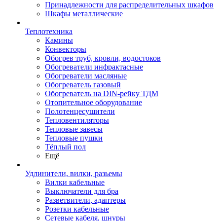
Принадлежности для распределительных шкафов
Шкафы металлические
Теплотехника
Камины
Конвекторы
Обогрев труб, кровли, водостоков
Обогреватели инфрактасные
Обогреватели масляные
Обогреватель газовый
Обогреватель на DIN-рейку ТДМ
Отопительное оборудование
Полотенцесушители
Тепловентиляторы
Тепловые завесы
Тепловые пушки
Тёплый пол
Ещё
Удлинители, вилки, разьемы
Вилки кабельные
Выключатели для бра
Разветвители, адаптеры
Розетки кабельные
Сетевые кабеля, шнуры