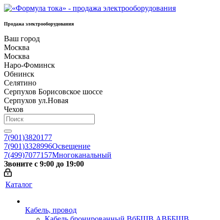
Продажа электрооборудования
Ваш город
Москва
Москва
Наро-Фоминск
Обнинск
Селятино
Серпухов Борисовское шоссе
Серпухов ул.Новая
Чехов
7(901)3820177
7(901)3328996
Освещение
7(499)7077157
Многоканальный
Звоните с 9:00 до 19:00
Каталог
Кабель, провод
Кабель бронированный ВбБШВ АВББШВ