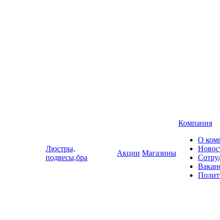
Компания
О ком
Люстры,
Новос
Акции
Магазины
подвесы,бра
Сотру
Вакан
Полит