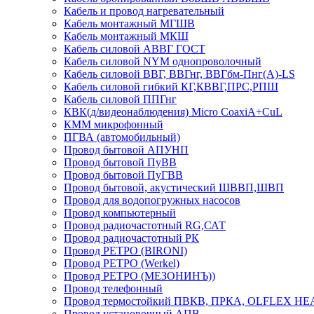
Кабель и провод нагревательный
Кабель монтажный МГШВ
Кабель монтажный МКШ
Кабель силовой АВВГ ГОСТ
Кабель силовой NYM однопроволочный
Кабель силовой ВВГ, ВВГнг, ВВГбм-Пнг(А)-LS
Кабель силовой гибкий КГ,КВВГ,ПРС,РПШ
Кабель силовой ППГнг
КВК(д/видеонаблюдения) Micro CoaxiA+CuL
КММ микрофонный
ПГВА (автомобильный)
Провод бытовой АПУНП
Провод бытовой ПуВВ
Провод бытовой ПуГВВ
Провод бытовой, акустический ШВВП,ШВП
Провод для водопогружных насосов
Провод компьютерный
Провод радиочастотный RG,САТ
Провод радиочастотный РК
Провод РЕТРО (BIRONI)
Провод РЕТРО (Werkel)
Провод РЕТРО (МЕЗОНИНЪ))
Провод телефонный
Провод термостойкий ПВКВ, ПРКА, OLFLEX HE
Провод установочный АПВ