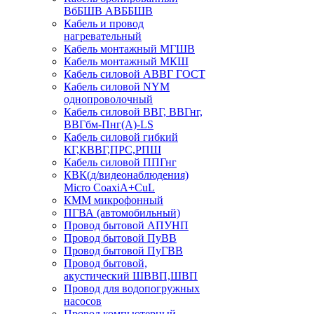
ВбБШВ АВББШВ
Кабель и провод
нагревательный
Кабель монтажный МГШВ
Кабель монтажный МКШ
Кабель силовой АВВГ ГОСТ
Кабель силовой NYM
однопроволочный
Кабель силовой ВВГ, ВВГнг,
ВВГбм-Пнг(А)-LS
Кабель силовой гибкий
КГ,КВВГ,ПРС,РПШ
Кабель силовой ППГнг
КВК(д/видеонаблюдения)
Micro CoaxiA+CuL
КММ микрофонный
ПГВА (автомобильный)
Провод бытовой АПУНП
Провод бытовой ПуВВ
Провод бытовой ПуГВВ
Провод бытовой,
акустический ШВВП,ШВП
Провод для водопогружных
насосов
Провод компьютерный