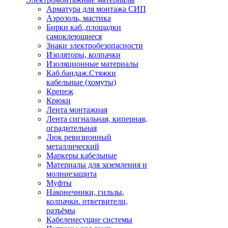
Арматура для монтажа СИП
Аэрозоль, мастика
Бирки каб.,площадки
самоклеющиеся
Знаки электробезопасности
Изоляторы, колпачки
Изоляционные материалы
Каб.бандаж.Стяжки
кабельные (хомуты)
Крепеж
Крюки
Лента монтажная
Лента сигнальная, киперная,
оградительная
Люк ревизионный
металлический
Маркеры кабельные
Материалы для заземления и
молниезащита
Муфты
Наконечники, гильзы,
колпачки. ответвители,
разъёмы
Кабеленесущие системы