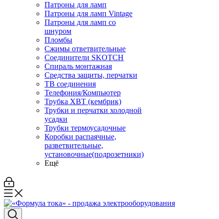
Патроны для ламп
Патроны для ламп Vintage
Патроны для ламп со
шнуром
Пломбы
Сжимы ответвительные
Соединители SKOTCH
Спираль монтажная
Средства защиты, перчатки
ТВ соединения
Телефония/Компьютер
Трубка ХВТ (кембрик)
Трубки и перчатки холодной
усадки
Трубки термоусадочные
Коробки распаячные,
разветвительные,
установочные(подрозетники)
Ещё