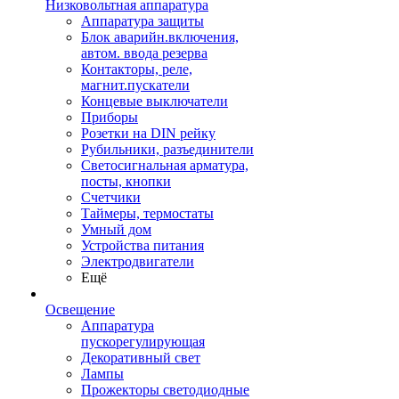
Низковольтная аппаратура
Аппаратура защиты
Блок аварийн.включения,
автом. ввода резерва
Контакторы, реле,
магнит.пускатели
Концевые выключатели
Приборы
Розетки на DIN рейку
Рубильники, разъединители
Светосигнальная арматура,
посты, кнопки
Счетчики
Таймеры, термостаты
Умный дом
Устройства питания
Электродвигатели
Ещё
Освещение
Аппаратура
пускорегулирующая
Декоративный свет
Лампы
Прожекторы светодиодные