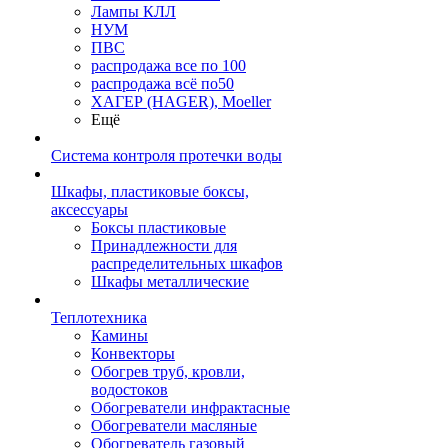
Лампы КЛЛ
НУМ
ПВС
распродажа все по 100
распродажа всё по50
ХАГЕР (HAGER), Moeller
Ещё
Система контроля протечки воды
Шкафы, пластиковые боксы,
аксессуары
Боксы пластиковые
Принадлежности для
распределительных шкафов
Шкафы металлические
Теплотехника
Камины
Конвекторы
Обогрев труб, кровли,
водостоков
Обогреватели инфрактасные
Обогреватели масляные
Обогреватель газовый