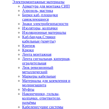
Электромонтажные материалы
Арматура для монтажа СИП
Аэрозоль, мастика
Бирки каб.,площадки
самоклеющиеся
Знаки электробезопасности
Изоляторы, колпачки
Изоляционные материалы
Каб.бандаж.Стяжки
кабельные (хомуты)
Крепеж
Крюки
Лента монтажная
Лента сигнальная, киперная,
оградительная
Люк ревизионный
металлический
Маркеры кабельные
Материалы для заземления и
молниезащита
Муфты
Наконечники, гильзы,
колпачки. ответвители,
разъёмы
Кабеленесущие системы