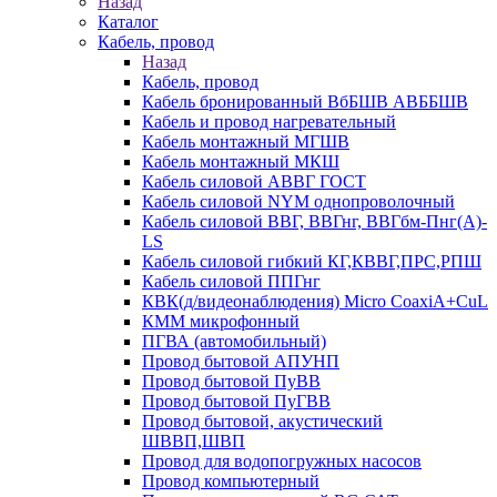
Назад
Каталог
Кабель, провод
Назад
Кабель, провод
Кабель бронированный ВбБШВ АВББШВ
Кабель и провод нагревательный
Кабель монтажный МГШВ
Кабель монтажный МКШ
Кабель силовой АВВГ ГОСТ
Кабель силовой NYM однопроволочный
Кабель силовой ВВГ, ВВГнг, ВВГбм-Пнг(А)-
LS
Кабель силовой гибкий КГ,КВВГ,ПРС,РПШ
Кабель силовой ППГнг
КВК(д/видеонаблюдения) Micro CoaxiA+CuL
КММ микрофонный
ПГВА (автомобильный)
Провод бытовой АПУНП
Провод бытовой ПуВВ
Провод бытовой ПуГВВ
Провод бытовой, акустический
ШВВП,ШВП
Провод для водопогружных насосов
Провод компьютерный