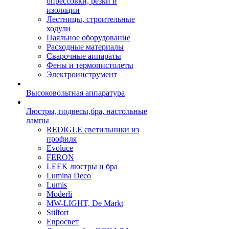
опрессовки, резки и
изоляции
Лестницы, строительные
ходули
Паяльное оборудование
Расходные материалы
Сварочные аппараты
Фены и термопистолеты
Электроинструмент
Высоковольтная аппаратура
Люстры, подвесы,бра, настольные
лампы
REDIGLE светильники из
профиля
Evoluce
FERON
LEEK люстры и бра
Lumina Deco
Lumis
Moderli
MW-LIGHT, De Markt
Stilfort
Евросвет