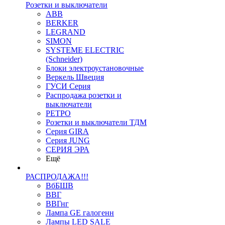
Розетки и выключатели
ABB
BERKER
LEGRAND
SIMON
SYSTEME ELECTRIC
(Schneider)
Блоки электроустановочные
Веркель Швеция
ГУСИ Серия
Распродажа розетки и
выключатели
РЕТРО
Розетки и выключатели ТДМ
Серия GIRA
Серия JUNG
СЕРИЯ ЭРА
Ещё
РАСПРОДАЖА!!!
ВбБШВ
ВВГ
ВВГнг
Лампа GE галогенн
Лампы LED SALE