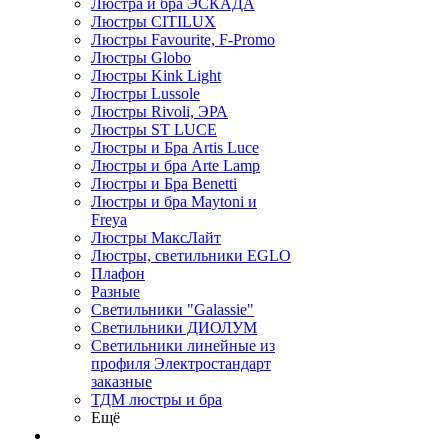
Люстра и бра ЭСКАДА
Люстры CITILUX
Люстры Favourite, F-Promo
Люстры Globo
Люстры Kink Light
Люстры Lussole
Люстры Rivoli, ЭРА
Люстры ST LUCE
Люстры и Бра Artis Luce
Люстры и бра Arte Lamp
Люстры и Бра Benetti
Люстры и бра Maytoni и
Freya
Люстры МаксЛайт
Люстры, светильники EGLO
Плафон
Разные
Светильники "Galassie"
Светильники ДИОЛУМ
Светильники линейные из
профиля Электростандарт
заказные
ТДМ люстры и бра
Ещё