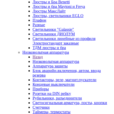
Люстры и Бра Benetti
Люстры и бра Maytoni и Freya
Люстры МаксЛайт
Люстры, светильники EGLO
Плафон
Разные
Светильники "Galassie"
Светильники ДИОЛУМ
Светильники линейные из профиля
Электростандарт заказные
ТДМ люстры и бра
Низковольтная аппаратура
Назад
Низковольтная аппаратура
Аппаратура защиты
Блок аварийн.включения, автом. ввода
резерва
Контакторы, реле, магнит.пускатели
Концевые выключатели
Приборы
Розетки на DIN рейку
Рубильники, разъединители
Светосигнальная арматура, посты, кнопки
Счетчики
Таймеры, термостаты