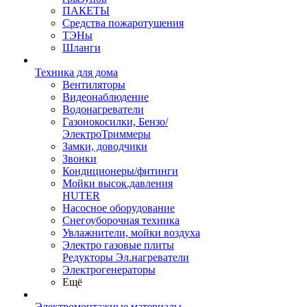
ПАКЕТЫ
Средства пожаротушения
ТЭНы
Шланги
Техника для дома
Вентиляторы
Видеонаблюдение
Водонагреватели
Газонокосилки, Бензо/
ЭлектроТриммеры
Замки, доводчики
Звонки
Кондиционеры/фитинги
Мойки высок.давления
HUTER
Насосное оборудование
Снегоуборочная техника
Увлажнители, мойки воздуха
Электро газовые плиты
Редукторы Эл.нагреватели
Электрогенераторы
Ещё
Электромонтажные материалы