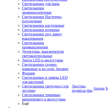
Светильники для бани
Светильники
люминисцентные
Светильники Настенно-
потолочные
Светильники настольные
Светильники ночники
Светильники под лампу
накаливания
Светильники
промышленные
Детекторы, выключатели
светоконтрольные
Лента LED и аксессуары
Светильники садово-
парковые и на солн. батарее
Фонари
Светильники и лампы LED
для растений
Светильники светодиод.для
Люстры,
Акции
М
лестниц
подвесы,бра
Светильники трековые,
шинопровод и аксессуары
Ещё