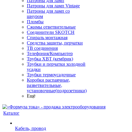
Патроны для ламп
Патроны для ламп Vintage
Патроны для ламп со
шнуром
Пломбы
Сжимы ответвительные
Соединители SKOTCH
Спираль монтажная
Средства защиты, перчатки
ТВ соединения
Телефония/Компьютер
Трубка ХВТ (кембрик)
Трубки и перчатки холодной
усадки
Трубки термоусадочные
Коробки распаячные,
разветвительные,
установочные(подрозетники)
Ещё
Каталог
Кабель, провод