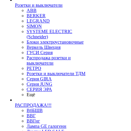
Розетки и выключатели
ABB
BERKER
LEGRAND
SIMON
SYSTEME ELECTRIC
(Schneider)
Блоки электроустановочные
Веркель Швеция
ГУСИ Серия
Распродажа розетки и
выключатели
РЕТРО
Розетки и выключатели ТДМ
Серия GIRA
Серия JUNG
СЕРИЯ ЭРА
Ещё
РАСПРОДАЖА!!!
ВбБШВ
ВВГ
ВВГнг
Лампа GE галогенн