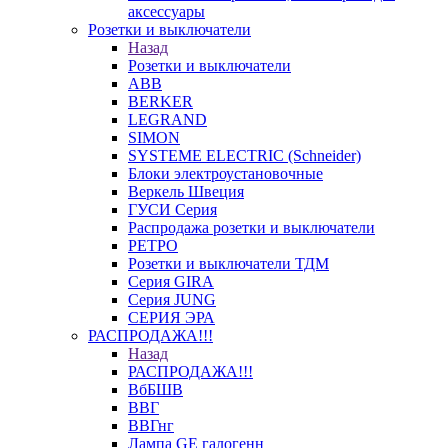
аксессуары
Розетки и выключатели
Назад
Розетки и выключатели
ABB
BERKER
LEGRAND
SIMON
SYSTEME ELECTRIC (Schneider)
Блоки электроустановочные
Веркель Швеция
ГУСИ Серия
Распродажа розетки и выключатели
РЕТРО
Розетки и выключатели ТДМ
Серия GIRA
Серия JUNG
СЕРИЯ ЭРА
РАСПРОДАЖА!!!
Назад
РАСПРОДАЖА!!!
ВбБШВ
ВВГ
ВВГнг
Лампа GE галогенн