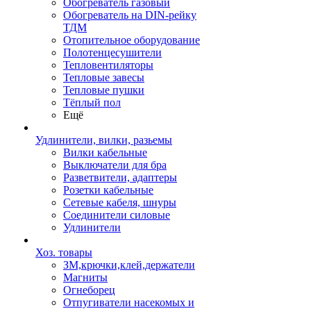
Обогреватель газовый
Обогреватель на DIN-рейку
ТДМ
Отопительное оборудование
Полотенцесушители
Тепловентиляторы
Тепловые завесы
Тепловые пушки
Тёплый пол
Ещё
Удлинители, вилки, разьемы
Вилки кабельные
Выключатели для бра
Разветвители, адаптеры
Розетки кабельные
Сетевые кабеля, шнуры
Соединители силовые
Удлинители
Хоз. товары
ЗМ,крючки,клей,держатели
Магниты
Огнеборец
Отпугиватели насекомых и