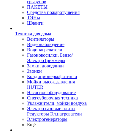
грызунов
ПАКЕТЫ
Средства пожаротушения
ТЭНы
Шланги
Техника для дома
Вентиляторы
Видеонаблюдение
Водонагреватели
Газонокосилки, Бензо/
ЭлектроТриммеры
Замки, доводчики
Звонки
Кондиционеры/фитинги
Мойки высок.давления
HUTER
Насосное оборудование
Снегоуборочная техника
Увлажнители, мойки воздуха
Электро газовые плиты
Редукторы Эл.нагреватели
Электрогенераторы
Ещё