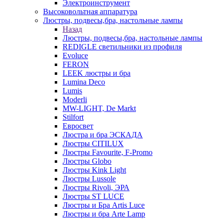
Электроинструмент
Высоковольтная аппаратура
Люстры, подвесы,бра, настольные лампы
Назад
Люстры, подвесы,бра, настольные лампы
REDIGLE светильники из профиля
Evoluce
FERON
LEEK люстры и бра
Lumina Deco
Lumis
Moderli
MW-LIGHT, De Markt
Stilfort
Евросвет
Люстра и бра ЭСКАДА
Люстры CITILUX
Люстры Favourite, F-Promo
Люстры Globo
Люстры Kink Light
Люстры Lussole
Люстры Rivoli, ЭРА
Люстры ST LUCE
Люстры и Бра Artis Luce
Люстры и бра Arte Lamp