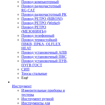
Провод компьютерный
Провод радиочастотный
RG,САТ
Провод радиочастотный РК
Провод РЕТРО (BIRONI)
Провод РЕТРО (Werkel)
Провод РЕТРО
(МЕЗОНИНЪ))
Провод телефонный
Провод термостойкий
ПВКВ, ПРКА, OLFLEX
HEAT
Провод установочный АПВ
Провод установочный ПВС
Провод установочный ПУВ,
ПУГВ ГОСТ
СИП
Тросы стальные
Ещё
Инструмент
Измерительные приборы и
тестеры
Инструмент ручной
Инструменты для