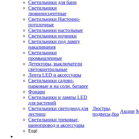
Светильники для бани
Светильники
люминисцентные
Светильники Настенно-
потолочные
Светильники настольные
Светильники ночники
Светильники под лампу
накаливания
Светильники
промышленные
Детекторы, выключатели
светоконтрольные
Лента LED и аксессуары
Светильники садово-
парковые и на солн. батарее
Фонари
Светильники и лампы LED
для растений
Светильники светодиод.для
Люстры,
Акции
М
лестниц
подвесы,бра
Светильники трековые,
шинопровод и аксессуары
Ещё