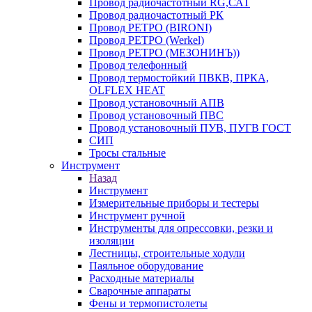
Провод радиочастотный RG,САТ
Провод радиочастотный РК
Провод РЕТРО (BIRONI)
Провод РЕТРО (Werkel)
Провод РЕТРО (МЕЗОНИНЪ))
Провод телефонный
Провод термостойкий ПВКВ, ПРКА,
OLFLEX HEAT
Провод установочный АПВ
Провод установочный ПВС
Провод установочный ПУВ, ПУГВ ГОСТ
СИП
Тросы стальные
Инструмент
Назад
Инструмент
Измерительные приборы и тестеры
Инструмент ручной
Инструменты для опрессовки, резки и
изоляции
Лестницы, строительные ходули
Паяльное оборудование
Расходные материалы
Сварочные аппараты
Фены и термопистолеты