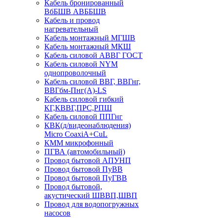
Кабель бронированный
ВбБШВ АВББШВ
Кабель и провод
нагревательный
Кабель монтажный МГШВ
Кабель монтажный МКШ
Кабель силовой АВВГ ГОСТ
Кабель силовой NYM
однопроволочный
Кабель силовой ВВГ, ВВГнг,
ВВГбм-Пнг(А)-LS
Кабель силовой гибкий
КГ,КВВГ,ПРС,РПШ
Кабель силовой ППГнг
КВК(д/видеонаблюдения)
Micro CoaxiA+CuL
КММ микрофонный
ПГВА (автомобильный)
Провод бытовой АПУНП
Провод бытовой ПуВВ
Провод бытовой ПуГВВ
Провод бытовой,
акустический ШВВП,ШВП
Провод для водопогружных
насосов