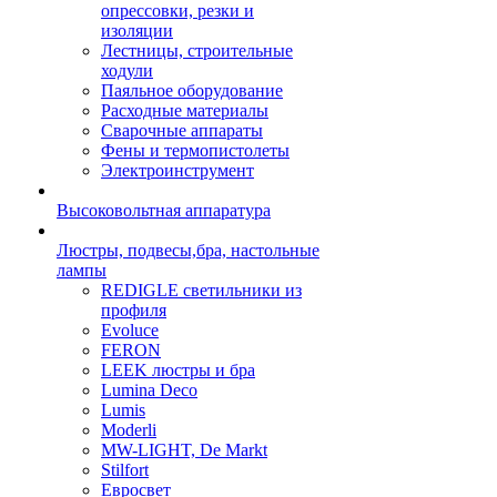
опрессовки, резки и
изоляции
Лестницы, строительные
ходули
Паяльное оборудование
Расходные материалы
Сварочные аппараты
Фены и термопистолеты
Электроинструмент
Высоковольтная аппаратура
Люстры, подвесы,бра, настольные
лампы
REDIGLE светильники из
профиля
Evoluce
FERON
LEEK люстры и бра
Lumina Deco
Lumis
Moderli
MW-LIGHT, De Markt
Stilfort
Евросвет