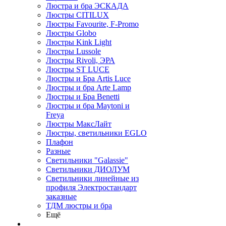
Люстра и бра ЭСКАДА
Люстры CITILUX
Люстры Favourite, F-Promo
Люстры Globo
Люстры Kink Light
Люстры Lussole
Люстры Rivoli, ЭРА
Люстры ST LUCE
Люстры и Бра Artis Luce
Люстры и бра Arte Lamp
Люстры и Бра Benetti
Люстры и бра Maytoni и
Freya
Люстры МаксЛайт
Люстры, светильники EGLO
Плафон
Разные
Светильники "Galassie"
Светильники ДИОЛУМ
Светильники линейные из
профиля Электростандарт
заказные
ТДМ люстры и бра
Ещё