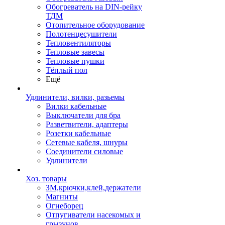
Обогреватель на DIN-рейку
ТДМ
Отопительное оборудование
Полотенцесушители
Тепловентиляторы
Тепловые завесы
Тепловые пушки
Тёплый пол
Ещё
Удлинители, вилки, разьемы
Вилки кабельные
Выключатели для бра
Разветвители, адаптеры
Розетки кабельные
Сетевые кабеля, шнуры
Соединители силовые
Удлинители
Хоз. товары
ЗМ,крючки,клей,держатели
Магниты
Огнеборец
Отпугиватели насекомых и
грызунов