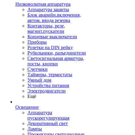
Низковольтная аппаратура
Аппаратура защиты
Блок аварийн.включения,
автом. ввода резерва
Контакторы, реле,
магнит.пускатели
Концевые выключатели
Приборы
Розетки на DIN рейку
Рубильники, разъединители
Светосигнальная арматура,
посты, кнопки
Счетчики
Таймеры, термостаты
Умный дом
Устройства питания
Электродвигатели
Ещё
Освещение
Аппаратура
пускорегулирующая
Декоративный свет
Лампы
Прожекторы светодиодные