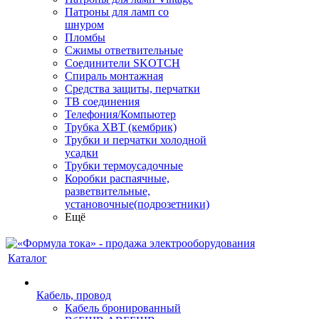
Патроны для ламп со
шнуром
Пломбы
Сжимы ответвительные
Соединители SKOTCH
Спираль монтажная
Средства защиты, перчатки
ТВ соединения
Телефония/Компьютер
Трубка ХВТ (кембрик)
Трубки и перчатки холодной
усадки
Трубки термоусадочные
Коробки распаячные,
разветвительные,
установочные(подрозетники)
Ещё
Каталог
Кабель, провод
Кабель бронированный