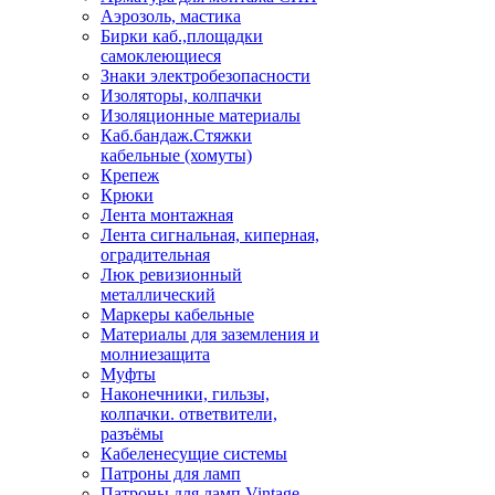
Аэрозоль, мастика
Бирки каб.,площадки
самоклеющиеся
Знаки электробезопасности
Изоляторы, колпачки
Изоляционные материалы
Каб.бандаж.Стяжки
кабельные (хомуты)
Крепеж
Крюки
Лента монтажная
Лента сигнальная, киперная,
оградительная
Люк ревизионный
металлический
Маркеры кабельные
Материалы для заземления и
молниезащита
Муфты
Наконечники, гильзы,
колпачки. ответвители,
разъёмы
Кабеленесущие системы
Патроны для ламп
Патроны для ламп Vintage