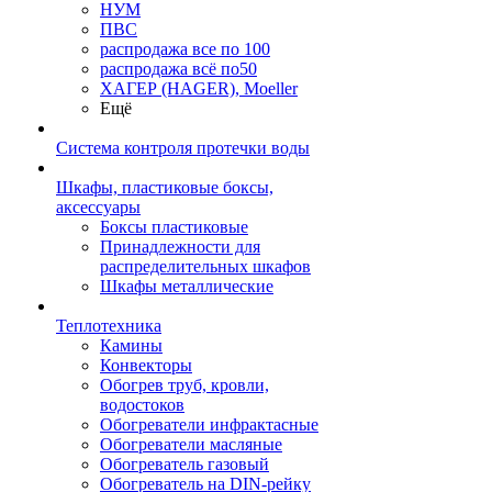
НУМ
ПВС
распродажа все по 100
распродажа всё по50
ХАГЕР (HAGER), Moeller
Ещё
Система контроля протечки воды
Шкафы, пластиковые боксы,
аксессуары
Боксы пластиковые
Принадлежности для
распределительных шкафов
Шкафы металлические
Теплотехника
Камины
Конвекторы
Обогрев труб, кровли,
водостоков
Обогреватели инфрактасные
Обогреватели масляные
Обогреватель газовый
Обогреватель на DIN-рейку