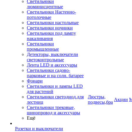
Светильники
люминисцентные
Светильники Настенно-
потолочные
Светильники настольные
Светильники ночники
Светильники под лампу
накаливания
Светильники
промышленные
Детекторы, выключатели
светоконтрольные
Лента LED и аксессуары
Светильники садово-
парковые и на солн. батарее
Фонари
Светильники и лампы LED
для растений
Светильники светодиод.для
Люстры,
Акции
М
лестниц
подвесы,бра
Светильники трековые,
шинопровод и аксессуары
Ещё
Розетки и выключатели