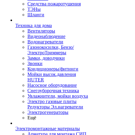
Средства пожаротушения
ТЭНы
Шланги
Техника для дома
Вентиляторы
Видеонаблюдение
Водонагреватели
Газонокосилки, Бензо/
ЭлектроТриммеры
Замки, доводчики
Звонки
Кондиционеры/фитинги
Мойки высок.давления
HUTER
Насосное оборудование
Снегоуборочная техника
Увлажнители, мойки воздуха
Электро газовые плиты
Редукторы Эл.нагреватели
Электрогенераторы
Ещё
Электромонтажные материалы
Арматура для монтажа СИП