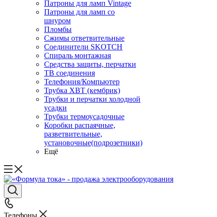
Патроны для ламп Vintage
Патроны для ламп со
шнуром
Пломбы
Сжимы ответвительные
Соединители SKOTCH
Спираль монтажная
Средства защиты, перчатки
ТВ соединения
Телефония/Компьютер
Трубка ХВТ (кембрик)
Трубки и перчатки холодной
усадки
Трубки термоусадочные
Коробки распаячные,
разветвительные,
установочные(подрозетники)
Ещё
Телефоны