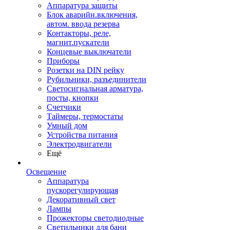
Аппаратура защиты
Блок аварийн.включения,
автом. ввода резерва
Контакторы, реле,
магнит.пускатели
Концевые выключатели
Приборы
Розетки на DIN рейку
Рубильники, разъединители
Светосигнальная арматура,
посты, кнопки
Счетчики
Таймеры, термостаты
Умный дом
Устройства питания
Электродвигатели
Ещё
Освещение
Аппаратура
пускорегулирующая
Декоративный свет
Лампы
Прожекторы светодиодные
Светильники для бани