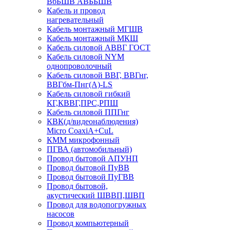
ВбБШВ АВББШВ
Кабель и провод
нагревательный
Кабель монтажный МГШВ
Кабель монтажный МКШ
Кабель силовой АВВГ ГОСТ
Кабель силовой NYM
однопроволочный
Кабель силовой ВВГ, ВВГнг,
ВВГбм-Пнг(А)-LS
Кабель силовой гибкий
КГ,КВВГ,ПРС,РПШ
Кабель силовой ППГнг
КВК(д/видеонаблюдения)
Micro CoaxiA+CuL
КММ микрофонный
ПГВА (автомобильный)
Провод бытовой АПУНП
Провод бытовой ПуВВ
Провод бытовой ПуГВВ
Провод бытовой,
акустический ШВВП,ШВП
Провод для водопогружных
насосов
Провод компьютерный