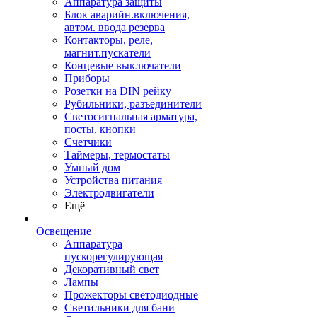
Аппаратура защиты
Блок аварийн.включения,
автом. ввода резерва
Контакторы, реле,
магнит.пускатели
Концевые выключатели
Приборы
Розетки на DIN рейку
Рубильники, разъединители
Светосигнальная арматура,
посты, кнопки
Счетчики
Таймеры, термостаты
Умный дом
Устройства питания
Электродвигатели
Ещё
Освещение
Аппаратура
пускорегулирующая
Декоративный свет
Лампы
Прожекторы светодиодные
Светильники для бани