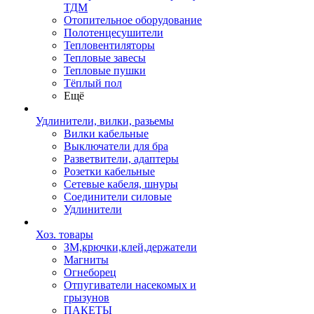
ТДМ
Отопительное оборудование
Полотенцесушители
Тепловентиляторы
Тепловые завесы
Тепловые пушки
Тёплый пол
Ещё
Удлинители, вилки, разьемы
Вилки кабельные
Выключатели для бра
Разветвители, адаптеры
Розетки кабельные
Сетевые кабеля, шнуры
Соединители силовые
Удлинители
Хоз. товары
ЗМ,крючки,клей,держатели
Магниты
Огнеборец
Отпугиватели насекомых и
грызунов
ПАКЕТЫ