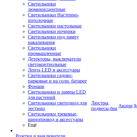
Светильники
люминисцентные
Светильники Настенно-
потолочные
Светильники настольные
Светильники ночники
Светильники под лампу
накаливания
Светильники
промышленные
Детекторы, выключатели
светоконтрольные
Лента LED и аксессуары
Светильники садово-
парковые и на солн. батарее
Фонари
Светильники и лампы LED
для растений
Светильники светодиод.для
Люстры,
Акции
М
лестниц
подвесы,бра
Светильники трековые,
шинопровод и аксессуары
Ещё
Розетки и выключатели