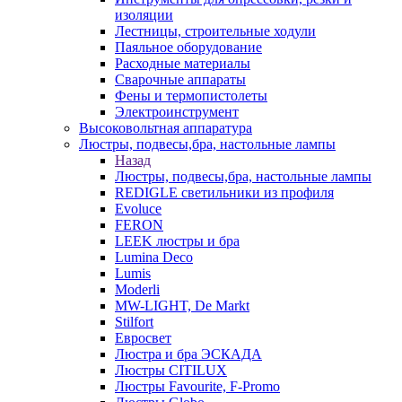
изоляции
Лестницы, строительные ходули
Паяльное оборудование
Расходные материалы
Сварочные аппараты
Фены и термопистолеты
Электроинструмент
Высоковольтная аппаратура
Люстры, подвесы,бра, настольные лампы
Назад
Люстры, подвесы,бра, настольные лампы
REDIGLE светильники из профиля
Evoluce
FERON
LEEK люстры и бра
Lumina Deco
Lumis
Moderli
MW-LIGHT, De Markt
Stilfort
Евросвет
Люстра и бра ЭСКАДА
Люстры CITILUX
Люстры Favourite, F-Promo