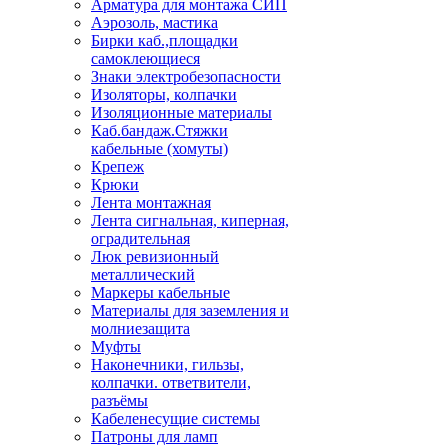
Арматура для монтажа СИП
Аэрозоль, мастика
Бирки каб.,площадки
самоклеющиеся
Знаки электробезопасности
Изоляторы, колпачки
Изоляционные материалы
Каб.бандаж.Стяжки
кабельные (хомуты)
Крепеж
Крюки
Лента монтажная
Лента сигнальная, киперная,
оградительная
Люк ревизионный
металлический
Маркеры кабельные
Материалы для заземления и
молниезащита
Муфты
Наконечники, гильзы,
колпачки. ответвители,
разъёмы
Кабеленесущие системы
Патроны для ламп