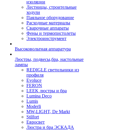
изоляции
Лестницы, строительные
ходули
Паяльное оборудование
Расходные материалы
Сварочные аппараты
Фены и термопистолеты
Электроинструмент
Высоковольтная аппаратура
Люстры, подвесы,бра, настольные
лампы
REDIGLE светильники из
профиля
Evoluce
FERON
LEEK люстры и бра
Lumina Deco
Lumis
Moderli
MW-LIGHT, De Markt
Stilfort
Евросвет
Люстра и бра ЭСКАДА