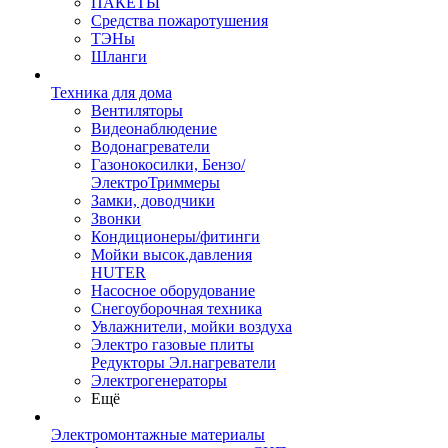
ПАКЕТЫ
Средства пожаротушения
ТЭНы
Шланги
Техника для дома
Вентиляторы
Видеонаблюдение
Водонагреватели
Газонокосилки, Бензо/
ЭлектроТриммеры
Замки, доводчики
Звонки
Кондиционеры/фитинги
Мойки высок.давления
HUTER
Насосное оборудование
Снегоуборочная техника
Увлажнители, мойки воздуха
Электро газовые плиты
Редукторы Эл.нагреватели
Электрогенераторы
Ещё
Электромонтажные материалы