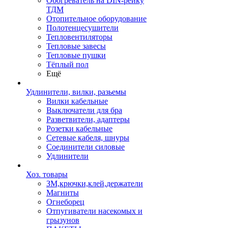
Обогреватель на DIN-рейку
ТДМ
Отопительное оборудование
Полотенцесушители
Тепловентиляторы
Тепловые завесы
Тепловые пушки
Тёплый пол
Ещё
Удлинители, вилки, разьемы
Вилки кабельные
Выключатели для бра
Разветвители, адаптеры
Розетки кабельные
Сетевые кабеля, шнуры
Соединители силовые
Удлинители
Хоз. товары
ЗМ,крючки,клей,держатели
Магниты
Огнеборец
Отпугиватели насекомых и
грызунов