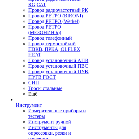
RG,САТ
Провод радиочастотный РК
Провод РЕТРО (BIRONI)
Провод РЕТРО (Werkel)
Провод РЕТРО
(МЕЗОНИНЪ))
Провод телефонный
Провод термостойкий
ПВКВ, ПРКА, OLFLEX
HEAT
Провод установочный АПВ
Провод установочный ПВС
Провод установочный ПУВ,
ПУГВ ГОСТ
СИП
Тросы стальные
Ещё
Инструмент
Измерительные приборы и
тестеры
Инструмент ручной
Инструменты для
опрессовки, резки и
изоляции