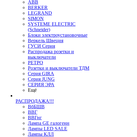
ABB
BERKER
LEGRAND
SIMON
SYSTEME ELECTRIC
(Schneider)
Блоки электроустановочные
Веркель Швеция
ГУСИ Серия
Распродажа розетки и
выключатели
РЕТРО
Розетки и выключатели ТДМ
Серия GIRA
Серия JUNG
СЕРИЯ ЭРА
Ещё
РАСПРОДАЖА!!!
ВбБШВ
ВВГ
ВВГнг
Лампа GE галогенн
Лампы LED SALE
Лампы КЛЛ