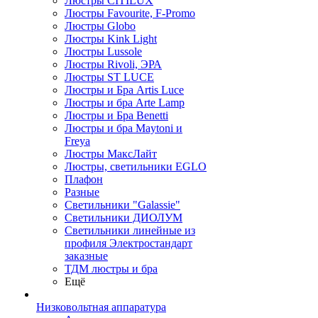
Люстры CITILUX
Люстры Favourite, F-Promo
Люстры Globo
Люстры Kink Light
Люстры Lussole
Люстры Rivoli, ЭРА
Люстры ST LUCE
Люстры и Бра Artis Luce
Люстры и бра Arte Lamp
Люстры и Бра Benetti
Люстры и бра Maytoni и
Freya
Люстры МаксЛайт
Люстры, светильники EGLO
Плафон
Разные
Светильники "Galassie"
Светильники ДИОЛУМ
Светильники линейные из
профиля Электростандарт
заказные
ТДМ люстры и бра
Ещё
Низковольтная аппаратура