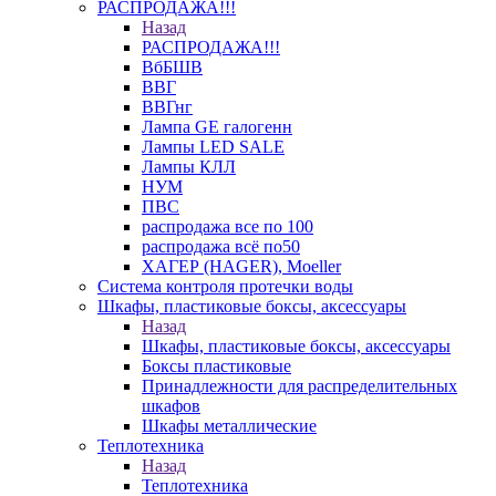
РАСПРОДАЖА!!!
Назад
РАСПРОДАЖА!!!
ВбБШВ
ВВГ
ВВГнг
Лампа GE галогенн
Лампы LED SALE
Лампы КЛЛ
НУМ
ПВС
распродажа все по 100
распродажа всё по50
ХАГЕР (HAGER), Moeller
Система контроля протечки воды
Шкафы, пластиковые боксы, аксессуары
Назад
Шкафы, пластиковые боксы, аксессуары
Боксы пластиковые
Принадлежности для распределительных
шкафов
Шкафы металлические
Теплотехника
Назад
Теплотехника