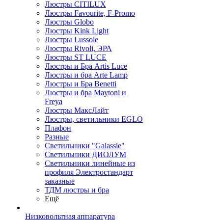
Люстры CITILUX
Люстры Favourite, F-Promo
Люстры Globo
Люстры Kink Light
Люстры Lussole
Люстры Rivoli, ЭРА
Люстры ST LUCE
Люстры и Бра Artis Luce
Люстры и бра Arte Lamp
Люстры и Бра Benetti
Люстры и бра Maytoni и
Freya
Люстры МаксЛайт
Люстры, светильники EGLO
Плафон
Разные
Светильники "Galassie"
Светильники ДИОЛУМ
Светильники линейные из
профиля Электростандарт
заказные
ТДМ люстры и бра
Ещё
Низковольтная аппаратура