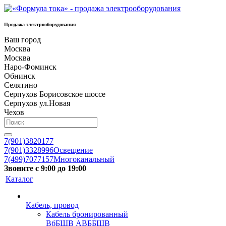
Продажа электрооборудования
Ваш город
Москва
Москва
Наро-Фоминск
Обнинск
Селятино
Серпухов Борисовское шоссе
Серпухов ул.Новая
Чехов
7(901)3820177
7(901)3328996
Освещение
7(499)7077157
Многоканальный
Звоните с 9:00 до 19:00
Каталог
Кабель, провод
Кабель бронированный
ВбБШВ АВББШВ