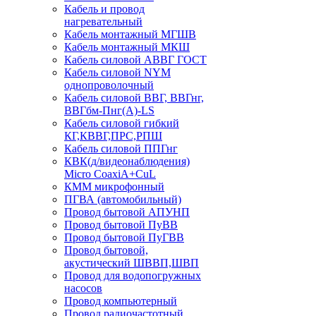
Кабель и провод
нагревательный
Кабель монтажный МГШВ
Кабель монтажный МКШ
Кабель силовой АВВГ ГОСТ
Кабель силовой NYM
однопроволочный
Кабель силовой ВВГ, ВВГнг,
ВВГбм-Пнг(А)-LS
Кабель силовой гибкий
КГ,КВВГ,ПРС,РПШ
Кабель силовой ППГнг
КВК(д/видеонаблюдения)
Micro CoaxiA+CuL
КММ микрофонный
ПГВА (автомобильный)
Провод бытовой АПУНП
Провод бытовой ПуВВ
Провод бытовой ПуГВВ
Провод бытовой,
акустический ШВВП,ШВП
Провод для водопогружных
насосов
Провод компьютерный
Провод радиочастотный