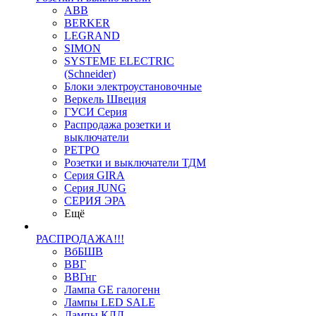
ABB
BERKER
LEGRAND
SIMON
SYSTEME ELECTRIC
(Schneider)
Блоки электроустановочные
Веркель Швеция
ГУСИ Серия
Распродажа розетки и
выключатели
РЕТРО
Розетки и выключатели ТДМ
Серия GIRA
Серия JUNG
СЕРИЯ ЭРА
Ещё
РАСПРОДАЖА!!!
ВбБШВ
ВВГ
ВВГнг
Лампа GE галогенн
Лампы LED SALE
Лампы КЛЛ