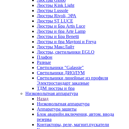
Люстры Globo
Люстры Kink Light
Люстры Lussole
Люстры Rivoli, ЭРА
Люстры ST LUCE
Люстры и Бра Artis Luce
Люстры и бра Arte Lamp
Люстры и Бра Benetti
Люстры и бра Maytoni и Freya
Люстры МаксЛайт
Люстры, светильники EGLO
Плафон
Разные
Светильники "Galassie"
Светильники ДИОЛУМ
Светильники линейные из профиля
Электростандарт заказные
ТДМ люстры и бра
Низковольтная аппаратура
Назад
Низковольтная аппаратура
Аппаратура защиты
Блок аварийн.включения, автом. ввода
резерва
Контакторы, реле, магнит.пускатели