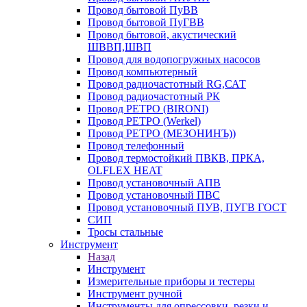
Провод бытовой ПуВВ
Провод бытовой ПуГВВ
Провод бытовой, акустический
ШВВП,ШВП
Провод для водопогружных насосов
Провод компьютерный
Провод радиочастотный RG,САТ
Провод радиочастотный РК
Провод РЕТРО (BIRONI)
Провод РЕТРО (Werkel)
Провод РЕТРО (МЕЗОНИНЪ))
Провод телефонный
Провод термостойкий ПВКВ, ПРКА,
OLFLEX HEAT
Провод установочный АПВ
Провод установочный ПВС
Провод установочный ПУВ, ПУГВ ГОСТ
СИП
Тросы стальные
Инструмент
Назад
Инструмент
Измерительные приборы и тестеры
Инструмент ручной
Инструменты для опрессовки, резки и