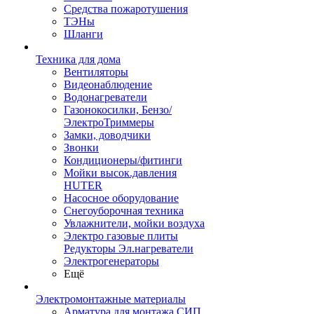
Средства пожаротушения
ТЭНы
Шланги
Техника для дома
Вентиляторы
Видеонаблюдение
Водонагреватели
Газонокосилки, Бензо/
ЭлектроТриммеры
Замки, доводчики
Звонки
Кондиционеры/фитинги
Мойки высок.давления
HUTER
Насосное оборудование
Снегоуборочная техника
Увлажнители, мойки воздуха
Электро газовые плиты
Редукторы Эл.нагреватели
Электрогенераторы
Ещё
Электромонтажные материалы
Арматура для монтажа СИП