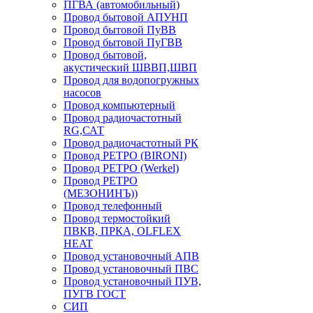
ПГВА (автомобильный)
Провод бытовой АПУНП
Провод бытовой ПуВВ
Провод бытовой ПуГВВ
Провод бытовой,
акустический ШВВП,ШВП
Провод для водопогружных
насосов
Провод компьютерный
Провод радиочастотный
RG,САТ
Провод радиочастотный РК
Провод РЕТРО (BIRONI)
Провод РЕТРО (Werkel)
Провод РЕТРО
(МЕЗОНИНЪ))
Провод телефонный
Провод термостойкий
ПВКВ, ПРКА, OLFLEX
HEAT
Провод установочный АПВ
Провод установочный ПВС
Провод установочный ПУВ,
ПУГВ ГОСТ
СИП