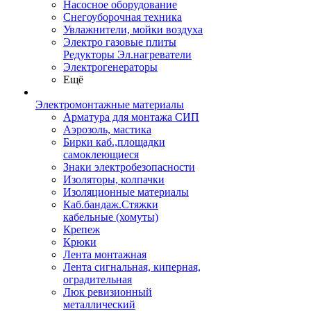
Насосное оборудование
Снегоуборочная техника
Увлажнители, мойки воздуха
Электро газовые плиты
Редукторы Эл.нагреватели
Электрогенераторы
Ещё
Электромонтажные материалы
Арматура для монтажа СИП
Аэрозоль, мастика
Бирки каб.,площадки
самоклеющиеся
Знаки электробезопасности
Изоляторы, колпачки
Изоляционные материалы
Каб.бандаж.Стяжки
кабельные (хомуты)
Крепеж
Крюки
Лента монтажная
Лента сигнальная, киперная,
оградительная
Люк ревизионный
металлический