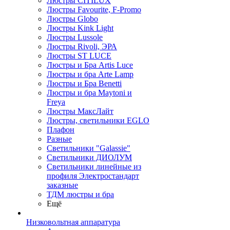
Люстры CITILUX
Люстры Favourite, F-Promo
Люстры Globo
Люстры Kink Light
Люстры Lussole
Люстры Rivoli, ЭРА
Люстры ST LUCE
Люстры и Бра Artis Luce
Люстры и бра Arte Lamp
Люстры и Бра Benetti
Люстры и бра Maytoni и
Freya
Люстры МаксЛайт
Люстры, светильники EGLO
Плафон
Разные
Светильники "Galassie"
Светильники ДИОЛУМ
Светильники линейные из
профиля Электростандарт
заказные
ТДМ люстры и бра
Ещё
Низковольтная аппаратура