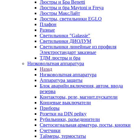
Люстры и Бра Benetti
Люстры и бра Maytoni и Freya
Люстры МаксЛайт
Люстры, светильники EGLO
Плафон
Разные
Светильники "Galassie"
Светильники ДИОЛУМ
Светильники линейные из профиля
Электростандарт заказные
ТДМ люстры и бра
Низковольтная аппаратура
Назад
Низковольтная аппаратура
Аппаратура защиты
Блок аварийн.включения, автом. ввода
резерва
Контакторы, реле, магнит.пускатели
Концевые выключатели
Приборы
Розетки на DIN рейку
Рубильники, разъединители
Светосигнальная арматура, посты, кнопки
Счетчики
Таймеры, термостаты