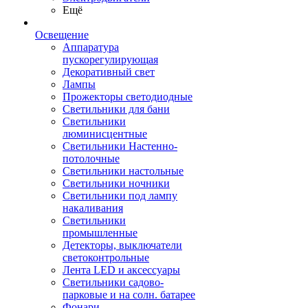
Ещё
Освещение
Аппаратура
пускорегулирующая
Декоративный свет
Лампы
Прожекторы светодиодные
Светильники для бани
Светильники
люминисцентные
Светильники Настенно-
потолочные
Светильники настольные
Светильники ночники
Светильники под лампу
накаливания
Светильники
промышленные
Детекторы, выключатели
светоконтрольные
Лента LED и аксессуары
Светильники садово-
парковые и на солн. батарее
Фонари