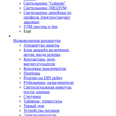
Светильники "Galassie"
Светильники ДИОЛУМ
Светильники линейные из
профиля Электростандарт
заказные
ТДМ люстры и бра
Ещё
Низковольтная аппаратура
Аппаратура защиты
Блок аварийн.включения,
автом. ввода резерва
Контакторы, реле,
магнит.пускатели
Концевые выключатели
Приборы
Розетки на DIN рейку
Рубильники, разъединители
Светосигнальная арматура,
посты, кнопки
Счетчики
Таймеры, термостаты
Умный дом
Устройства питания
Электродвигатели