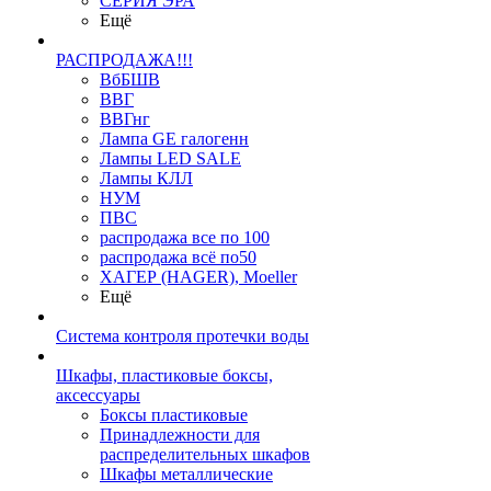
СЕРИЯ ЭРА
Ещё
РАСПРОДАЖА!!!
ВбБШВ
ВВГ
ВВГнг
Лампа GE галогенн
Лампы LED SALE
Лампы КЛЛ
НУМ
ПВС
распродажа все по 100
распродажа всё по50
ХАГЕР (HAGER), Moeller
Ещё
Система контроля протечки воды
Шкафы, пластиковые боксы,
аксессуары
Боксы пластиковые
Принадлежности для
распределительных шкафов
Шкафы металлические