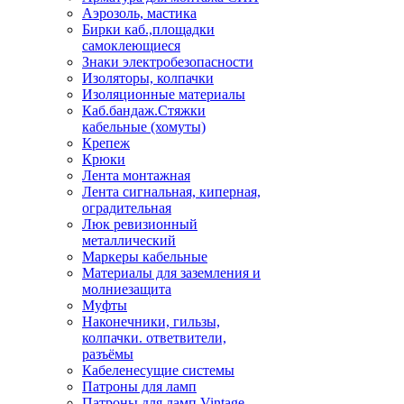
Аэрозоль, мастика
Бирки каб.,площадки
самоклеющиеся
Знаки электробезопасности
Изоляторы, колпачки
Изоляционные материалы
Каб.бандаж.Стяжки
кабельные (хомуты)
Крепеж
Крюки
Лента монтажная
Лента сигнальная, киперная,
оградительная
Люк ревизионный
металлический
Маркеры кабельные
Материалы для заземления и
молниезащита
Муфты
Наконечники, гильзы,
колпачки. ответвители,
разъёмы
Кабеленесущие системы
Патроны для ламп
Патроны для ламп Vintage