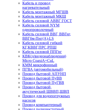
Кабель и провод
нагревательный
Кабель монтажный МГШВ
Кабель монтажный МКШ
Кабель силовой АВВГ ГОСТ
Кабель силовой NYM
однопроволочный
Кабель силовой ВВГ, ВВГнг,
ВВГбм-Пнг(А)-LS
Кабель силовой гибкий
КГ,КВВГ,ПРС,РПШ
Кабель силовой ППГнг
КВК(д/видеонаблюдения)
Micro CoaxiA+CuL
КММ микрофонный
ПГВА (автомобильный)
Провод бытовой АПУНП
Провод бытовой ПуВВ
Провод бытовой ПуГВВ
Провод бытовой,
акустический ШВВП,ШВП
Провод для водопогружных
насосов
Провод компьютерный
Провод радиочастотный