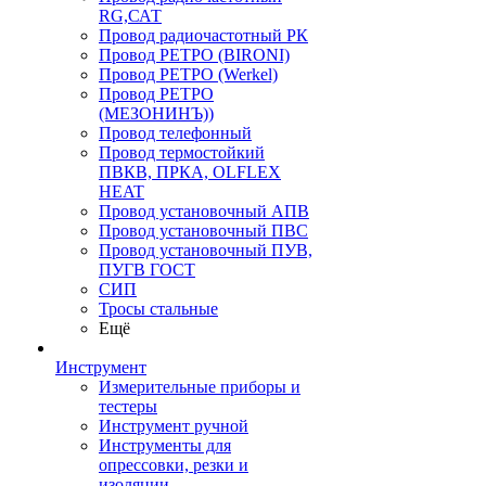
RG,САТ
Провод радиочастотный РК
Провод РЕТРО (BIRONI)
Провод РЕТРО (Werkel)
Провод РЕТРО
(МЕЗОНИНЪ))
Провод телефонный
Провод термостойкий
ПВКВ, ПРКА, OLFLEX
HEAT
Провод установочный АПВ
Провод установочный ПВС
Провод установочный ПУВ,
ПУГВ ГОСТ
СИП
Тросы стальные
Ещё
Инструмент
Измерительные приборы и
тестеры
Инструмент ручной
Инструменты для
опрессовки, резки и
изоляции