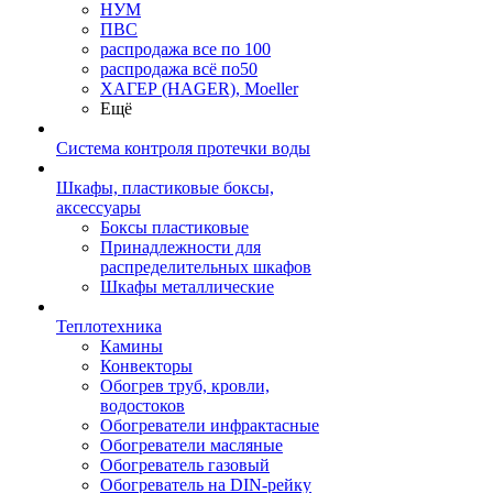
НУМ
ПВС
распродажа все по 100
распродажа всё по50
ХАГЕР (HAGER), Moeller
Ещё
Система контроля протечки воды
Шкафы, пластиковые боксы,
аксессуары
Боксы пластиковые
Принадлежности для
распределительных шкафов
Шкафы металлические
Теплотехника
Камины
Конвекторы
Обогрев труб, кровли,
водостоков
Обогреватели инфрактасные
Обогреватели масляные
Обогреватель газовый
Обогреватель на DIN-рейку