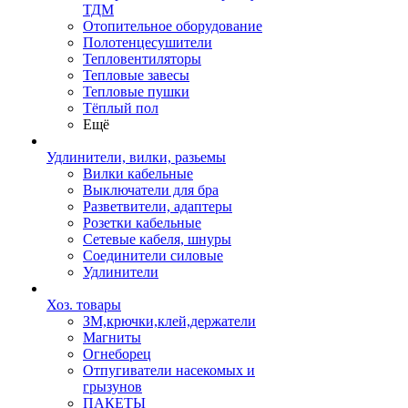
ТДМ
Отопительное оборудование
Полотенцесушители
Тепловентиляторы
Тепловые завесы
Тепловые пушки
Тёплый пол
Ещё
Удлинители, вилки, разьемы
Вилки кабельные
Выключатели для бра
Разветвители, адаптеры
Розетки кабельные
Сетевые кабеля, шнуры
Соединители силовые
Удлинители
Хоз. товары
ЗМ,крючки,клей,держатели
Магниты
Огнеборец
Отпугиватели насекомых и
грызунов
ПАКЕТЫ