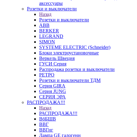
аксессуары
Розетки и выключатели
Назад
Розетки и выключатели
ABB
BERKER
LEGRAND
SIMON
SYSTEME ELECTRIC (Schneider)
Блоки электроустановочные
Веркель Швеция
ГУСИ Серия
Распродажа розетки и выключатели
РЕТРО
Розетки и выключатели ТДМ
Серия GIRA
Серия JUNG
СЕРИЯ ЭРА
РАСПРОДАЖА!!!
Назад
РАСПРОДАЖА!!!
ВбБШВ
ВВГ
ВВГнг
Лампа GE галогенн