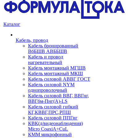
Каталог
Кабель, провод
Кабель бронированный
ВбБШВ АВББШВ
Кабель и провод
нагревательный
Кабель монтажный МГШВ
Кабель монтажный МКШ
Кабель силовой АВВГ ГОСТ
Кабель силовой NYM
однопроволочный
Кабель силовой ВВГ, ВВГнг,
ВВГбм-Пнг(А)-LS
Кабель силовой гибкий
КГ,КВВГ,ПРС,РПШ
Кабель силовой ППГнг
КВК(д/видеонаблюдения)
Micro CoaxiA+CuL
КММ микрофонный