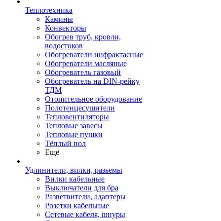
Теплотехника
Камины
Конвекторы
Обогрев труб, кровли,
водостоков
Обогреватели инфрактасные
Обогреватели масляные
Обогреватель газовый
Обогреватель на DIN-рейку
ТДМ
Отопительное оборудование
Полотенцесушители
Тепловентиляторы
Тепловые завесы
Тепловые пушки
Тёплый пол
Ещё
Удлинители, вилки, разьемы
Вилки кабельные
Выключатели для бра
Разветвители, адаптеры
Розетки кабельные
Сетевые кабеля, шнуры