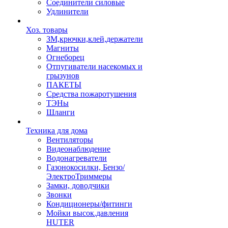
Соединители силовые
Удлинители
Хоз. товары
ЗМ,крючки,клей,держатели
Магниты
Огнеборец
Отпугиватели насекомых и
грызунов
ПАКЕТЫ
Средства пожаротушения
ТЭНы
Шланги
Техника для дома
Вентиляторы
Видеонаблюдение
Водонагреватели
Газонокосилки, Бензо/
ЭлектроТриммеры
Замки, доводчики
Звонки
Кондиционеры/фитинги
Мойки высок.давления
HUTER