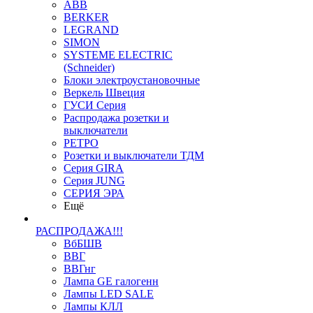
ABB
BERKER
LEGRAND
SIMON
SYSTEME ELECTRIC
(Schneider)
Блоки электроустановочные
Веркель Швеция
ГУСИ Серия
Распродажа розетки и
выключатели
РЕТРО
Розетки и выключатели ТДМ
Серия GIRA
Серия JUNG
СЕРИЯ ЭРА
Ещё
РАСПРОДАЖА!!!
ВбБШВ
ВВГ
ВВГнг
Лампа GE галогенн
Лампы LED SALE
Лампы КЛЛ