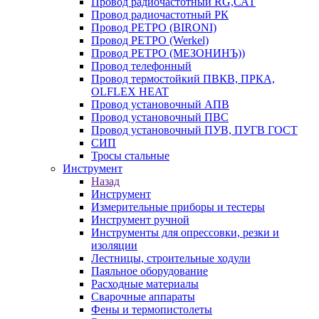
Провод радиочастотный RG,САТ
Провод радиочастотный РК
Провод РЕТРО (BIRONI)
Провод РЕТРО (Werkel)
Провод РЕТРО (МЕЗОНИНЪ))
Провод телефонный
Провод термостойкий ПВКВ, ПРКА,
OLFLEX HEAT
Провод установочный АПВ
Провод установочный ПВС
Провод установочный ПУВ, ПУГВ ГОСТ
СИП
Тросы стальные
Инструмент
Назад
Инструмент
Измерительные приборы и тестеры
Инструмент ручной
Инструменты для опрессовки, резки и
изоляции
Лестницы, строительные ходули
Паяльное оборудование
Расходные материалы
Сварочные аппараты
Фены и термопистолеты