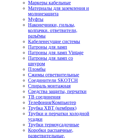
Маркеры кабельные
Материалы для заземления и
молниезащита
Муфты
Наконечники, гильзы,
колпачки. ответвители,
разъёмы
Кабеленесущие системы
Патроны для ламп
Патроны для ламп Vintage
Патроны для ламп со
шнуром
Пломбы
Сжимы ответвительные
Соединители SKOTCH
Спираль монтажная
Средства защиты, перчатки
ТВ соединения
Телефония/Компьютер
Трубка ХВТ (кембрик)
Трубки и перчатки холодной
усадки
Трубки термоусадочные
Коробки распаячные,
разветвительные,