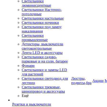
Светильники
люминисцентные
Светильники Настенно-
потолочные
Светильники настольные
Светильники ночники
Светильники под лампу
накаливания
Светильники
промышленные
Детекторы, выключатели
светоконтрольные
Лента LED и аксессуары
Светильники садово-
парковые и на солн. батарее
Фонари
Светильники и лампы LED
для растений
Светильники светодиод.для
Люстры,
Акции
М
лестниц
подвесы,бра
Светильники трековые,
шинопровод и аксессуары
Ещё
Розетки и выключатели