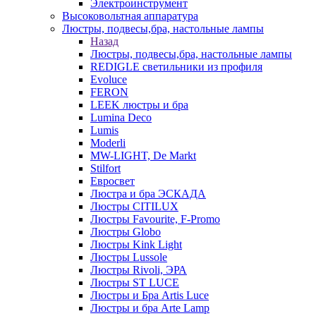
Электроинструмент
Высоковольтная аппаратура
Люстры, подвесы,бра, настольные лампы
Назад
Люстры, подвесы,бра, настольные лампы
REDIGLE светильники из профиля
Evoluce
FERON
LEEK люстры и бра
Lumina Deco
Lumis
Moderli
MW-LIGHT, De Markt
Stilfort
Евросвет
Люстра и бра ЭСКАДА
Люстры CITILUX
Люстры Favourite, F-Promo
Люстры Globo
Люстры Kink Light
Люстры Lussole
Люстры Rivoli, ЭРА
Люстры ST LUCE
Люстры и Бра Artis Luce
Люстры и бра Arte Lamp