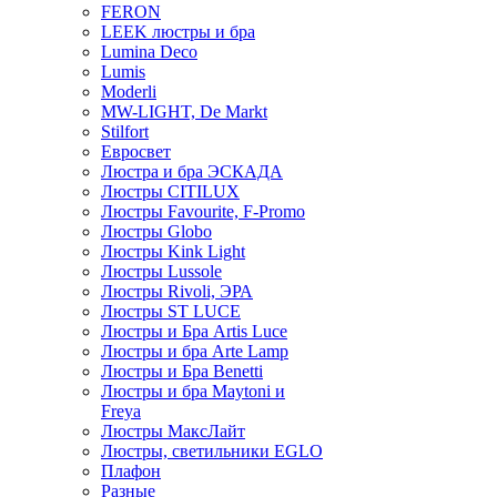
FERON
LEEK люстры и бра
Lumina Deco
Lumis
Moderli
MW-LIGHT, De Markt
Stilfort
Евросвет
Люстра и бра ЭСКАДА
Люстры CITILUX
Люстры Favourite, F-Promo
Люстры Globo
Люстры Kink Light
Люстры Lussole
Люстры Rivoli, ЭРА
Люстры ST LUCE
Люстры и Бра Artis Luce
Люстры и бра Arte Lamp
Люстры и Бра Benetti
Люстры и бра Maytoni и
Freya
Люстры МаксЛайт
Люстры, светильники EGLO
Плафон
Разные