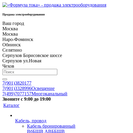
Продажа электрооборудования
Ваш город
Москва
Москва
Наро-Фоминск
Обнинск
Селятино
Серпухов Борисовское шоссе
Серпухов ул.Новая
Чехов
7(901)3820177
7(901)3328996
Освещение
7(499)7077157
Многоканальный
Звоните с 9:00 до 19:00
Каталог
Кабель, провод
Кабель бронированный
ВбБШВ АВББШВ