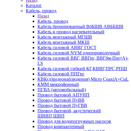
Назад
Каталог
Кабель, провод
Назад
Кабель, провод
Кабель бронированный ВбБШВ АВББШВ
Кабель и провод нагревательный
Кабель монтажный МГШВ
Кабель монтажный МКШ
Кабель силовой АВВГ ГОСТ
Кабель силовой NYM однопроволочный
Кабель силовой ВВГ, ВВГнг, ВВГбм-Пнг(А)-
LS
Кабель силовой гибкий КГ,КВВГ,ПРС,РПШ
Кабель силовой ППГнг
КВК(д/видеонаблюдения) Micro CoaxiA+CuL
КММ микрофонный
ПГВА (автомобильный)
Провод бытовой АПУНП
Провод бытовой ПуВВ
Провод бытовой ПуГВВ
Провод бытовой, акустический
ШВВП,ШВП
Провод для водопогружных насосов
Провод компьютерный