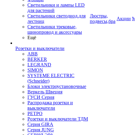
Светильники и лампы LED
для растений
Светильники светодиод.для
Люстры,
Акции
М
лестниц
подвесы,бра
Светильники трековые,
шинопровод и аксессуары
Ещё
Розетки и выключатели
ABB
BERKER
LEGRAND
SIMON
SYSTEME ELECTRIC
(Schneider)
Блоки электроустановочные
Веркель Швеция
ГУСИ Серия
Распродажа розетки и
выключатели
РЕТРО
Розетки и выключатели ТДМ
Серия GIRA
Серия JUNG