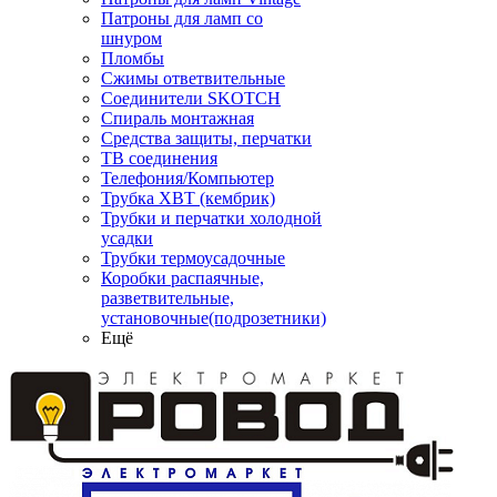
Патроны для ламп со
шнуром
Пломбы
Сжимы ответвительные
Соединители SKOTCH
Спираль монтажная
Средства защиты, перчатки
ТВ соединения
Телефония/Компьютер
Трубка ХВТ (кембрик)
Трубки и перчатки холодной
усадки
Трубки термоусадочные
Коробки распаячные,
разветвительные,
установочные(подрозетники)
Ещё