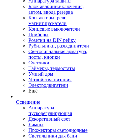
Аппаратура защиты
Блок аварийн.включения,
автом. ввода резерва
Контакторы, реле,
магнит.пускатели
Концевые выключатели
Приборы
Розетки на DIN рейку
Рубильники, разъединители
Светосигнальная арматура,
посты, кнопки
Счетчики
Таймеры, термостаты
Умный дом
Устройства питания
Электродвигатели
Ещё
Освещение
Аппаратура
пускорегулирующая
Декоративный свет
Лампы
Прожекторы светодиодные
Светильники для бани