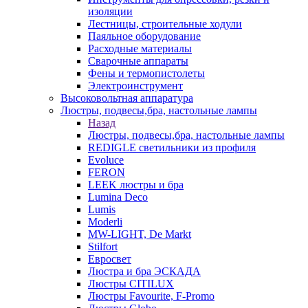
изоляции
Лестницы, строительные ходули
Паяльное оборудование
Расходные материалы
Сварочные аппараты
Фены и термопистолеты
Электроинструмент
Высоковольтная аппаратура
Люстры, подвесы,бра, настольные лампы
Назад
Люстры, подвесы,бра, настольные лампы
REDIGLE светильники из профиля
Evoluce
FERON
LEEK люстры и бра
Lumina Deco
Lumis
Moderli
MW-LIGHT, De Markt
Stilfort
Евросвет
Люстра и бра ЭСКАДА
Люстры CITILUX
Люстры Favourite, F-Promo