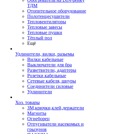
Обогреватель на DIN-рейку
ТДМ
Отопительное оборудование
Полотенцесушители
Тепловентиляторы
Тепловые завесы
Тепловые пушки
Тёплый пол
Ещё
Удлинители, вилки, разьемы
Вилки кабельные
Выключатели для бра
Разветвители, адаптеры
Розетки кабельные
Сетевые кабеля, шнуры
Соединители силовые
Удлинители
Хоз. товары
ЗМ,крючки,клей,держатели
Магниты
Огнеборец
Отпугиватели насекомых и
грызунов