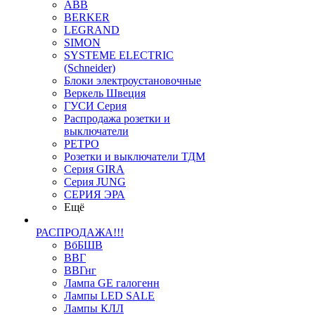
ABB
BERKER
LEGRAND
SIMON
SYSTEME ELECTRIC
(Schneider)
Блоки электроустановочные
Веркель Швеция
ГУСИ Серия
Распродажа розетки и
выключатели
РЕТРО
Розетки и выключатели ТДМ
Серия GIRA
Серия JUNG
СЕРИЯ ЭРА
Ещё
РАСПРОДАЖА!!!
ВбБШВ
ВВГ
ВВГнг
Лампа GE галогенн
Лампы LED SALE
Лампы КЛЛ