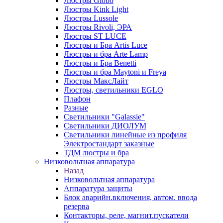
Люстры Globo
Люстры Kink Light
Люстры Lussole
Люстры Rivoli, ЭРА
Люстры ST LUCE
Люстры и Бра Artis Luce
Люстры и бра Arte Lamp
Люстры и Бра Benetti
Люстры и бра Maytoni и Freya
Люстры МаксЛайт
Люстры, светильники EGLO
Плафон
Разные
Светильники "Galassie"
Светильники ДИОЛУМ
Светильники линейные из профиля
Электростандарт заказные
ТДМ люстры и бра
Низковольтная аппаратура
Назад
Низковольтная аппаратура
Аппаратура защиты
Блок аварийн.включения, автом. ввода
резерва
Контакторы, реле, магнит.пускатели