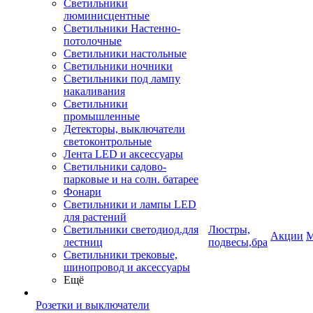
Светильники
люминисцентные
Светильники Настенно-
потолочные
Светильники настольные
Светильники ночники
Светильники под лампу
накаливания
Светильники
промышленные
Детекторы, выключатели
светоконтрольные
Лента LED и аксессуары
Светильники садово-
парковые и на солн. батарее
Фонари
Светильники и лампы LED
для растений
Светильники светодиод.для
Люстры,
Акции
М
лестниц
подвесы,бра
Светильники трековые,
шинопровод и аксессуары
Ещё
Розетки и выключатели