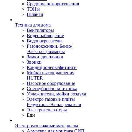
Средства пожаротушения
ТЭНы
Шланги
Техника для дома
Вентиляторы
Видеонаблюдение
Водонагреватели
Газонокосилки, Бензо/
ЭлектроТриммеры
Замки, доводчики
Звонки
Кондиционеры/фитинги
Мойки высок.давления
HUTER
Насосное оборудование
Снегоуборочная техника
Увлажнители, мойки воздуха
Электро газовые плиты
Редукторы Эл.нагреватели
Электрогенераторы
Ещё
Электромонтажные материалы
Арматура для монтажа СИП