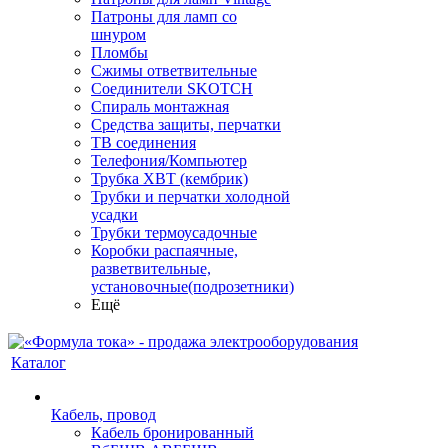
Патроны для ламп со
шнуром
Пломбы
Сжимы ответвительные
Соединители SKOTCH
Спираль монтажная
Средства защиты, перчатки
ТВ соединения
Телефония/Компьютер
Трубка ХВТ (кембрик)
Трубки и перчатки холодной
усадки
Трубки термоусадочные
Коробки распаячные,
разветвительные,
установочные(подрозетники)
Ещё
Каталог
Кабель, провод
Кабель бронированный