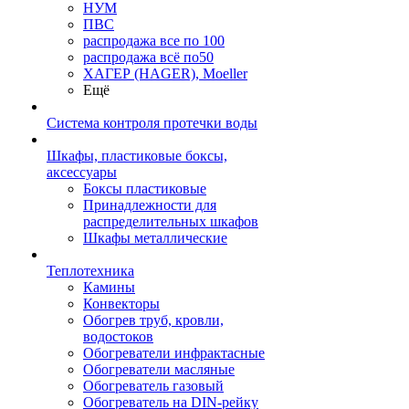
НУМ
ПВС
распродажа все по 100
распродажа всё по50
ХАГЕР (HAGER), Moeller
Ещё
Система контроля протечки воды
Шкафы, пластиковые боксы,
аксессуары
Боксы пластиковые
Принадлежности для
распределительных шкафов
Шкафы металлические
Теплотехника
Камины
Конвекторы
Обогрев труб, кровли,
водостоков
Обогреватели инфрактасные
Обогреватели масляные
Обогреватель газовый
Обогреватель на DIN-рейку