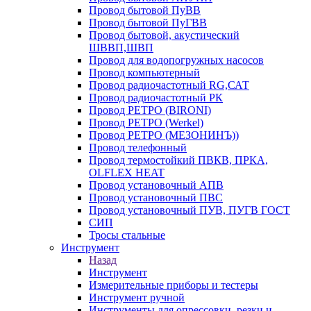
Провод бытовой ПуВВ
Провод бытовой ПуГВВ
Провод бытовой, акустический
ШВВП,ШВП
Провод для водопогружных насосов
Провод компьютерный
Провод радиочастотный RG,САТ
Провод радиочастотный РК
Провод РЕТРО (BIRONI)
Провод РЕТРО (Werkel)
Провод РЕТРО (МЕЗОНИНЪ))
Провод телефонный
Провод термостойкий ПВКВ, ПРКА,
OLFLEX HEAT
Провод установочный АПВ
Провод установочный ПВС
Провод установочный ПУВ, ПУГВ ГОСТ
СИП
Тросы стальные
Инструмент
Назад
Инструмент
Измерительные приборы и тестеры
Инструмент ручной
Инструменты для опрессовки, резки и