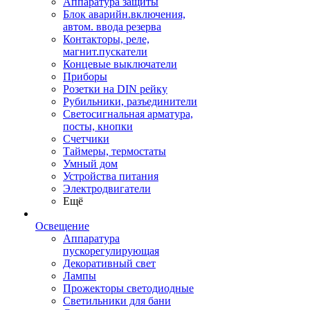
Аппаратура защиты
Блок аварийн.включения,
автом. ввода резерва
Контакторы, реле,
магнит.пускатели
Концевые выключатели
Приборы
Розетки на DIN рейку
Рубильники, разъединители
Светосигнальная арматура,
посты, кнопки
Счетчики
Таймеры, термостаты
Умный дом
Устройства питания
Электродвигатели
Ещё
Освещение
Аппаратура
пускорегулирующая
Декоративный свет
Лампы
Прожекторы светодиодные
Светильники для бани