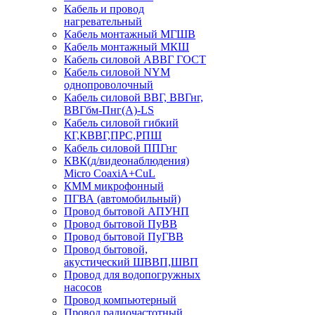
Кабель и провод
нагревательный
Кабель монтажный МГШВ
Кабель монтажный МКШ
Кабель силовой АВВГ ГОСТ
Кабель силовой NYM
однопроволочный
Кабель силовой ВВГ, ВВГнг,
ВВГбм-Пнг(А)-LS
Кабель силовой гибкий
КГ,КВВГ,ПРС,РПШ
Кабель силовой ППГнг
КВК(д/видеонаблюдения)
Micro CoaxiA+CuL
КММ микрофонный
ПГВА (автомобильный)
Провод бытовой АПУНП
Провод бытовой ПуВВ
Провод бытовой ПуГВВ
Провод бытовой,
акустический ШВВП,ШВП
Провод для водопогружных
насосов
Провод компьютерный
Провод радиочастотный