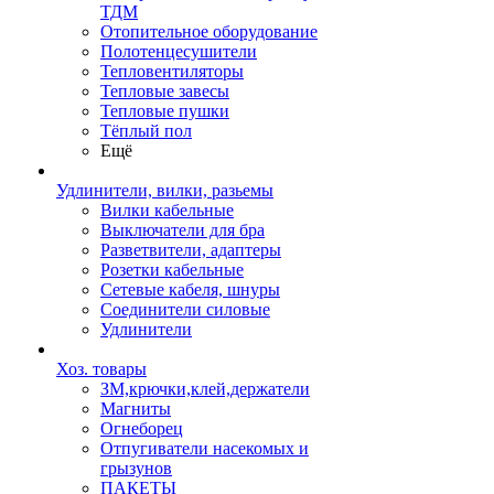
ТДМ
Отопительное оборудование
Полотенцесушители
Тепловентиляторы
Тепловые завесы
Тепловые пушки
Тёплый пол
Ещё
Удлинители, вилки, разьемы
Вилки кабельные
Выключатели для бра
Разветвители, адаптеры
Розетки кабельные
Сетевые кабеля, шнуры
Соединители силовые
Удлинители
Хоз. товары
ЗМ,крючки,клей,держатели
Магниты
Огнеборец
Отпугиватели насекомых и
грызунов
ПАКЕТЫ