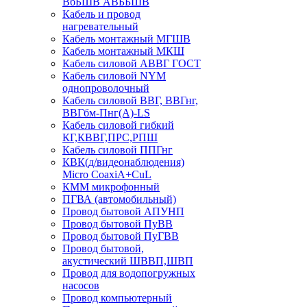
ВбБШВ АВББШВ
Кабель и провод
нагревательный
Кабель монтажный МГШВ
Кабель монтажный МКШ
Кабель силовой АВВГ ГОСТ
Кабель силовой NYM
однопроволочный
Кабель силовой ВВГ, ВВГнг,
ВВГбм-Пнг(А)-LS
Кабель силовой гибкий
КГ,КВВГ,ПРС,РПШ
Кабель силовой ППГнг
КВК(д/видеонаблюдения)
Micro CoaxiA+CuL
КММ микрофонный
ПГВА (автомобильный)
Провод бытовой АПУНП
Провод бытовой ПуВВ
Провод бытовой ПуГВВ
Провод бытовой,
акустический ШВВП,ШВП
Провод для водопогружных
насосов
Провод компьютерный