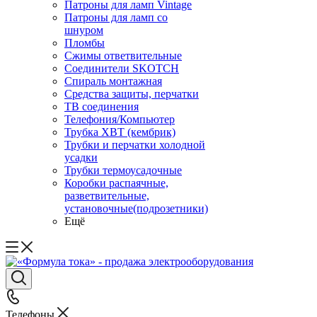
Патроны для ламп Vintage
Патроны для ламп со
шнуром
Пломбы
Сжимы ответвительные
Соединители SKOTCH
Спираль монтажная
Средства защиты, перчатки
ТВ соединения
Телефония/Компьютер
Трубка ХВТ (кембрик)
Трубки и перчатки холодной
усадки
Трубки термоусадочные
Коробки распаячные,
разветвительные,
установочные(подрозетники)
Ещё
Телефоны