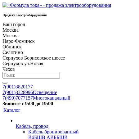
Продажа электрооборудования
Ваш город
Москва
Москва
Наро-Фоминск
Обнинск
Селятино
Серпухов Борисовское шоссе
Серпухов ул.Новая
Чехов
7(901)3820177
7(901)3328996
Освещение
7(499)7077157
Многоканальный
Звоните с 9:00 до 19:00
Каталог
Кабель, провод
Кабель бронированный
ВбБШВ АВББШВ