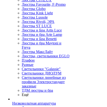
Люстры CITILUX
Люстры Favourite, F-Promo
Люстры Globo
Люстры Kink Light
Люстры Lussole
Люстры Rivoli, ЭРА
Люстры ST LUCE
Люстры и Бра Artis Luce
Люстры и бра Arte Lamp
Люстры и Бра Benetti
Люстры и бра Maytoni и
Freya
Люстры МаксЛайт
Люстры, светильники EGLO
Плафон
Разные
Светильники "Galassie"
Светильники ДИОЛУМ
Светильники линейные из
профиля Электростандарт
заказные
ТДМ люстры и бра
Ещё
Низковольтная аппаратура