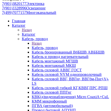
7(901)3820177
Электрика
7(901)3328996
Освещение
7(499)7077157
Многоканальный
Главная
Каталог
Назад
Каталог
Кабель, провод
Назад
Кабель, провод
Кабель бронированный ВбБШВ АВББШВ
Кабель и провод нагревательный
Кабель монтажный МГШВ
Кабель монтажный МКШ
Кабель силовой АВВГ ГОСТ
Кабель силовой NYM однопроволочный
Кабель силовой ВВГ, ВВГнг, ВВГбм-Пнг(А)-
LS
Кабель силовой гибкий КГ,КВВГ,ПРС,РПШ
Кабель силовой ППГнг
КВК(д/видеонаблюдения) Micro CoaxiA+CuL
КММ микрофонный
ПГВА (автомобильный)
Провод бытовой АПУНП