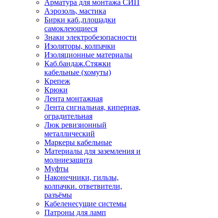
Арматура для монтажа СИП
Аэрозоль, мастика
Бирки каб.,площадки
самоклеющиеся
Знаки электробезопасности
Изоляторы, колпачки
Изоляционные материалы
Каб.бандаж.Стяжки
кабельные (хомуты)
Крепеж
Крюки
Лента монтажная
Лента сигнальная, киперная,
оградительная
Люк ревизионный
металлический
Маркеры кабельные
Материалы для заземления и
молниезащита
Муфты
Наконечники, гильзы,
колпачки. ответвители,
разъёмы
Кабеленесущие системы
Патроны для ламп