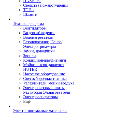
ПАКЕТЫ
Средства пожаротушения
ТЭНы
Шланги
Техника для дома
Вентиляторы
Видеонаблюдение
Водонагреватели
Газонокосилки, Бензо/
ЭлектроТриммеры
Замки, доводчики
Звонки
Кондиционеры/фитинги
Мойки высок.давления
HUTER
Насосное оборудование
Снегоуборочная техника
Увлажнители, мойки воздуха
Электро газовые плиты
Редукторы Эл.нагреватели
Электрогенераторы
Ещё
Электромонтажные материалы