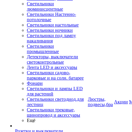
Светильники
люминисцентные
Светильники Настенно-
потолочные
Светильники настольные
Светильники ночники
Светильники под лампу
накаливания
Светильники
промышленные
Детекторы, выключатели
светоконтрольные
Лента LED и аксессуары
Светильники садово-
парковые и на солн. батарее
Фонари
Светильники и лампы LED
для растений
Светильники светодиод.для
Люстры,
Акции
М
лестниц
подвесы,бра
Светильники трековые,
шинопровод и аксессуары
Ещё
Розетки и выключатели