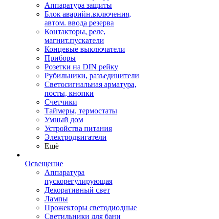
Аппаратура защиты
Блок аварийн.включения,
автом. ввода резерва
Контакторы, реле,
магнит.пускатели
Концевые выключатели
Приборы
Розетки на DIN рейку
Рубильники, разъединители
Светосигнальная арматура,
посты, кнопки
Счетчики
Таймеры, термостаты
Умный дом
Устройства питания
Электродвигатели
Ещё
Освещение
Аппаратура
пускорегулирующая
Декоративный свет
Лампы
Прожекторы светодиодные
Светильники для бани