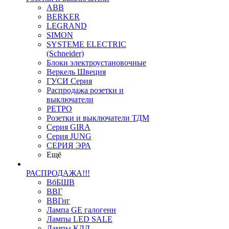
ABB
BERKER
LEGRAND
SIMON
SYSTEME ELECTRIC
(Schneider)
Блоки электроустановочные
Веркель Швеция
ГУСИ Серия
Распродажа розетки и
выключатели
РЕТРО
Розетки и выключатели ТДМ
Серия GIRA
Серия JUNG
СЕРИЯ ЭРА
Ещё
РАСПРОДАЖА!!!
ВбБШВ
ВВГ
ВВГнг
Лампа GE галогенн
Лампы LED SALE
Лампы КЛЛ