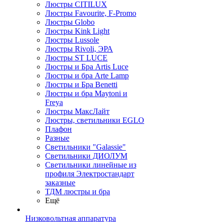
Люстры CITILUX
Люстры Favourite, F-Promo
Люстры Globo
Люстры Kink Light
Люстры Lussole
Люстры Rivoli, ЭРА
Люстры ST LUCE
Люстры и Бра Artis Luce
Люстры и бра Arte Lamp
Люстры и Бра Benetti
Люстры и бра Maytoni и
Freya
Люстры МаксЛайт
Люстры, светильники EGLO
Плафон
Разные
Светильники "Galassie"
Светильники ДИОЛУМ
Светильники линейные из
профиля Электростандарт
заказные
ТДМ люстры и бра
Ещё
Низковольтная аппаратура