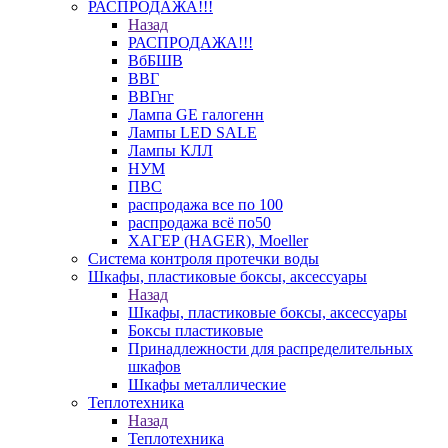
РАСПРОДАЖА!!!
Назад
РАСПРОДАЖА!!!
ВбБШВ
ВВГ
ВВГнг
Лампа GE галогенн
Лампы LED SALE
Лампы КЛЛ
НУМ
ПВС
распродажа все по 100
распродажа всё по50
ХАГЕР (HAGER), Moeller
Система контроля протечки воды
Шкафы, пластиковые боксы, аксессуары
Назад
Шкафы, пластиковые боксы, аксессуары
Боксы пластиковые
Принадлежности для распределительных
шкафов
Шкафы металлические
Теплотехника
Назад
Теплотехника