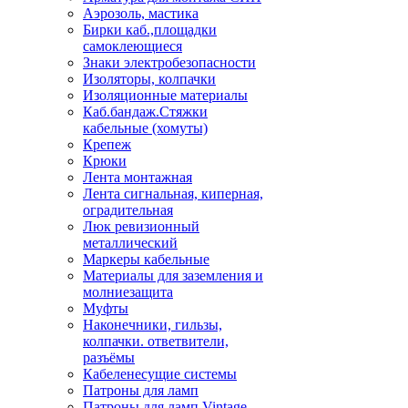
Аэрозоль, мастика
Бирки каб.,площадки
самоклеющиеся
Знаки электробезопасности
Изоляторы, колпачки
Изоляционные материалы
Каб.бандаж.Стяжки
кабельные (хомуты)
Крепеж
Крюки
Лента монтажная
Лента сигнальная, киперная,
оградительная
Люк ревизионный
металлический
Маркеры кабельные
Материалы для заземления и
молниезащита
Муфты
Наконечники, гильзы,
колпачки. ответвители,
разъёмы
Кабеленесущие системы
Патроны для ламп
Патроны для ламп Vintage