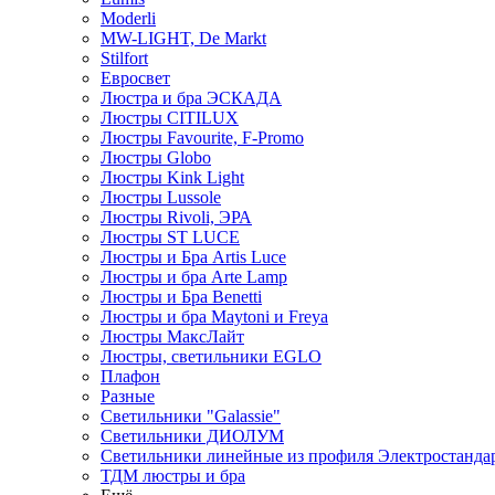
Moderli
MW-LIGHT, De Markt
Stilfort
Евросвет
Люстра и бра ЭСКАДА
Люстры CITILUX
Люстры Favourite, F-Promo
Люстры Globo
Люстры Kink Light
Люстры Lussole
Люстры Rivoli, ЭРА
Люстры ST LUCE
Люстры и Бра Artis Luce
Люстры и бра Arte Lamp
Люстры и Бра Benetti
Люстры и бра Maytoni и Freya
Люстры МаксЛайт
Люстры, светильники EGLO
Плафон
Разные
Светильники "Galassie"
Светильники ДИОЛУМ
Светильники линейные из профиля Электростандар
ТДМ люстры и бра