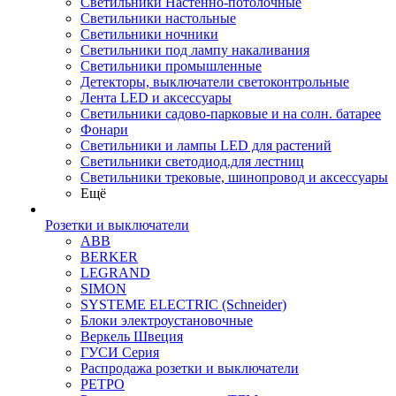
Светильники Настенно-потолочные
Светильники настольные
Светильники ночники
Светильники под лампу накаливания
Светильники промышленные
Детекторы, выключатели светоконтрольные
Лента LED и аксессуары
Светильники садово-парковые и на солн. батарее
Фонари
Светильники и лампы LED для растений
Светильники светодиод.для лестниц
Светильники трековые, шинопровод и аксессуары
Ещё
Розетки и выключатели
ABB
BERKER
LEGRAND
SIMON
SYSTEME ELECTRIC (Schneider)
Блоки электроустановочные
Веркель Швеция
ГУСИ Серия
Распродажа розетки и выключатели
РЕТРО