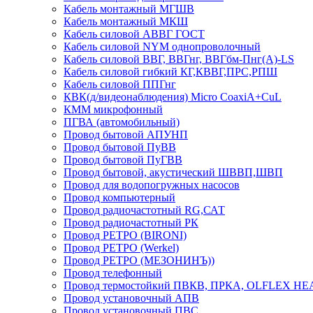
Кабель монтажный МГШВ
Кабель монтажный МКШ
Кабель силовой АВВГ ГОСТ
Кабель силовой NYM однопроволочный
Кабель силовой ВВГ, ВВГнг, ВВГбм-Пнг(А)-LS
Кабель силовой гибкий КГ,КВВГ,ПРС,РПШ
Кабель силовой ППГнг
КВК(д/видеонаблюдения) Micro CoaxiA+CuL
КММ микрофонный
ПГВА (автомобильный)
Провод бытовой АПУНП
Провод бытовой ПуВВ
Провод бытовой ПуГВВ
Провод бытовой, акустический ШВВП,ШВП
Провод для водопогружных насосов
Провод компьютерный
Провод радиочастотный RG,САТ
Провод радиочастотный РК
Провод РЕТРО (BIRONI)
Провод РЕТРО (Werkel)
Провод РЕТРО (МЕЗОНИНЪ))
Провод телефонный
Провод термостойкий ПВКВ, ПРКА, OLFLEX HE
Провод установочный АПВ
Провод установочный ПВС