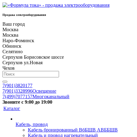
Продажа электрооборудования
Ваш город
Москва
Москва
Наро-Фоминск
Обнинск
Селятино
Серпухов Борисовское шоссе
Серпухов ул.Новая
Чехов
7(901)3820177
7(901)3328996
Освещение
7(499)7077157
Многоканальный
Звоните с 9:00 до 19:00
Каталог
Кабель, провод
Кабель бронированный ВбБШВ АВББШВ
Кабель и провод нагревательный