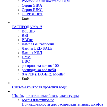
Розетки и выключатели ТДМ
Серия GIRA
Серия JUNG
СЕРИЯ ЭРА
Ещё
РАСПРОДАЖА!!!
ВбБШВ
ВВГ
ВВГнг
Лампа GE галогенн
Лампы LED SALE
Лампы КЛЛ
НУМ
ПВС
распродажа все по 100
распродажа всё по50
ХАГЕР (HAGER), Moeller
Ещё
Система контроля протечки воды
Шкафы, пластиковые боксы, аксессуары
Боксы пластиковые
Принадлежности для распределительных шкафов