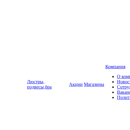
Компания
О ком
Люстры,
Новос
Акции
Магазины
подвесы,бра
Сотру
Вакан
Полит