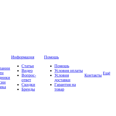
Информация
Помощь
Статьи
Помощь
пании
Видео
Условия оплаты
ти
Ещё
Вопрос-
Условия
Контакты
дники
ответ
доставки
сии
Скидки
Гарантия на
ика
Бренды
товар