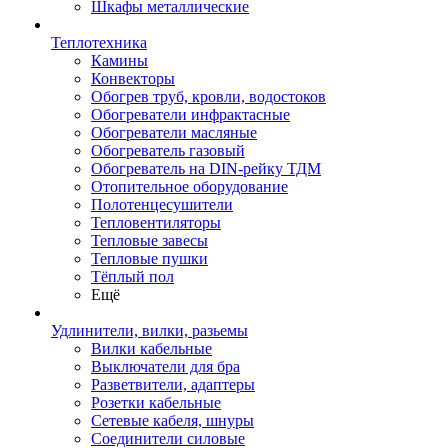
Шкафы металлические
Теплотехника
Камины
Конвекторы
Обогрев труб, кровли, водостоков
Обогреватели инфрактасные
Обогреватели масляные
Обогреватель газовый
Обогреватель на DIN-рейку ТДМ
Отопительное оборудование
Полотенцесушители
Тепловентиляторы
Тепловые завесы
Тепловые пушки
Тёплый пол
Ещё
Удлинители, вилки, разьемы
Вилки кабельные
Выключатели для бра
Разветвители, адаптеры
Розетки кабельные
Сетевые кабеля, шнуры
Соединители силовые