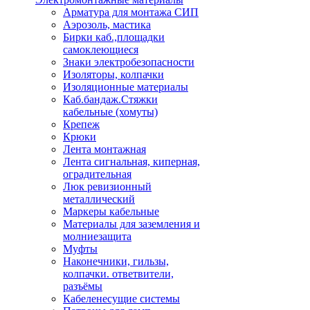
Арматура для монтажа СИП
Аэрозоль, мастика
Бирки каб.,площадки
самоклеющиеся
Знаки электробезопасности
Изоляторы, колпачки
Изоляционные материалы
Каб.бандаж.Стяжки
кабельные (хомуты)
Крепеж
Крюки
Лента монтажная
Лента сигнальная, киперная,
оградительная
Люк ревизионный
металлический
Маркеры кабельные
Материалы для заземления и
молниезащита
Муфты
Наконечники, гильзы,
колпачки. ответвители,
разъёмы
Кабеленесущие системы