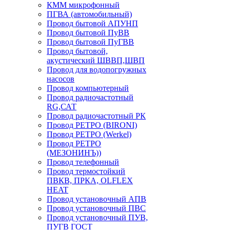
КММ микрофонный
ПГВА (автомобильный)
Провод бытовой АПУНП
Провод бытовой ПуВВ
Провод бытовой ПуГВВ
Провод бытовой,
акустический ШВВП,ШВП
Провод для водопогружных
насосов
Провод компьютерный
Провод радиочастотный
RG,САТ
Провод радиочастотный РК
Провод РЕТРО (BIRONI)
Провод РЕТРО (Werkel)
Провод РЕТРО
(МЕЗОНИНЪ))
Провод телефонный
Провод термостойкий
ПВКВ, ПРКА, OLFLEX
HEAT
Провод установочный АПВ
Провод установочный ПВС
Провод установочный ПУВ,
ПУГВ ГОСТ