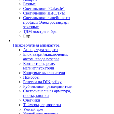
Разные
Светильники "Galassie"
Светильники ДИОЛУМ
Светильники линейные из
профиля Электростандарт
заказные
ТДМ люстры и бра
Ещё
Низковольтная аппаратура
Аппаратура защиты
Блок аварийн.включения,
автом. ввода резерва
Контакторы, реле,
магнит.пускатели
Концевые выключатели
Приборы
Розетки на DIN рейку
Рубильники, разъединители
Светосигнальная арматура,
посты, кнопки
Счетчики
Таймеры, термостаты
Умный дом
Устройства питания