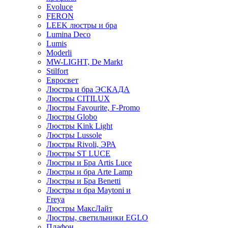
Evoluce
FERON
LEEK люстры и бра
Lumina Deco
Lumis
Moderli
MW-LIGHT, De Markt
Stilfort
Евросвет
Люстра и бра ЭСКАДА
Люстры CITILUX
Люстры Favourite, F-Promo
Люстры Globo
Люстры Kink Light
Люстры Lussole
Люстры Rivoli, ЭРА
Люстры ST LUCE
Люстры и Бра Artis Luce
Люстры и бра Arte Lamp
Люстры и Бра Benetti
Люстры и бра Maytoni и
Freya
Люстры МаксЛайт
Люстры, светильники EGLO
Плафон