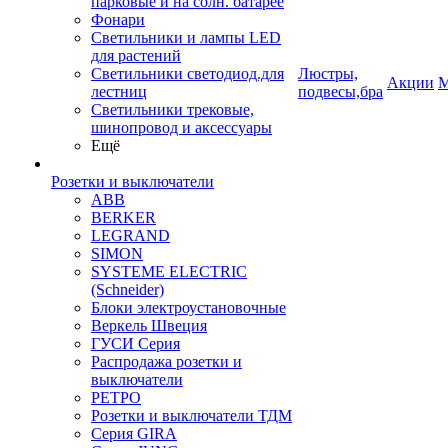
парковые и на солн. батарее
Фонари
Светильники и лампы LED
для растений
Светильники светодиод.для
Люстры,
Акции
М
лестниц
подвесы,бра
Светильники трековые,
шинопровод и аксессуары
Ещё
Розетки и выключатели
ABB
BERKER
LEGRAND
SIMON
SYSTEME ELECTRIC
(Schneider)
Блоки электроустановочные
Веркель Швеция
ГУСИ Серия
Распродажа розетки и
выключатели
РЕТРО
Розетки и выключатели ТДМ
Серия GIRA