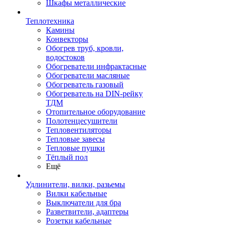
Шкафы металлические
Теплотехника
Камины
Конвекторы
Обогрев труб, кровли,
водостоков
Обогреватели инфрактасные
Обогреватели масляные
Обогреватель газовый
Обогреватель на DIN-рейку
ТДМ
Отопительное оборудование
Полотенцесушители
Тепловентиляторы
Тепловые завесы
Тепловые пушки
Тёплый пол
Ещё
Удлинители, вилки, разьемы
Вилки кабельные
Выключатели для бра
Разветвители, адаптеры
Розетки кабельные