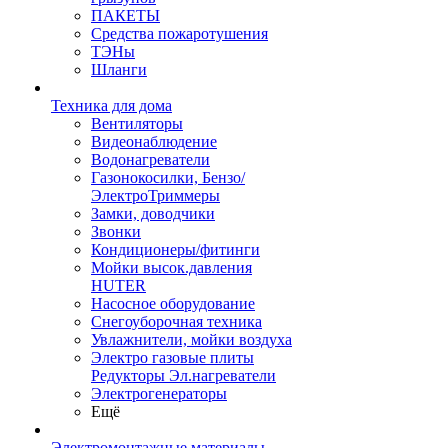
ПАКЕТЫ
Средства пожаротушения
ТЭНы
Шланги
Техника для дома
Вентиляторы
Видеонаблюдение
Водонагреватели
Газонокосилки, Бензо/
ЭлектроТриммеры
Замки, доводчики
Звонки
Кондиционеры/фитинги
Мойки высок.давления
HUTER
Насосное оборудование
Снегоуборочная техника
Увлажнители, мойки воздуха
Электро газовые плиты
Редукторы Эл.нагреватели
Электрогенераторы
Ещё
Электромонтажные материалы