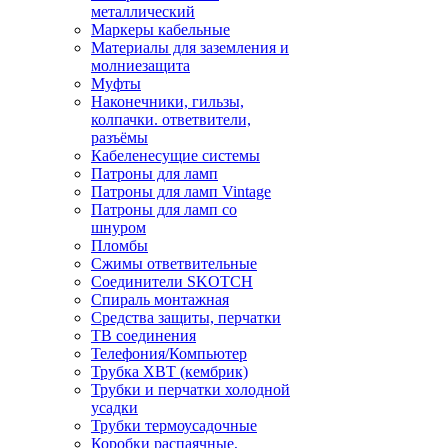
металлический
Маркеры кабельные
Материалы для заземления и
молниезащита
Муфты
Наконечники, гильзы,
колпачки. ответвители,
разъёмы
Кабеленесущие системы
Патроны для ламп
Патроны для ламп Vintage
Патроны для ламп со
шнуром
Пломбы
Сжимы ответвительные
Соединители SKOTCH
Спираль монтажная
Средства защиты, перчатки
ТВ соединения
Телефония/Компьютер
Трубка ХВТ (кембрик)
Трубки и перчатки холодной
усадки
Трубки термоусадочные
Коробки распаячные,