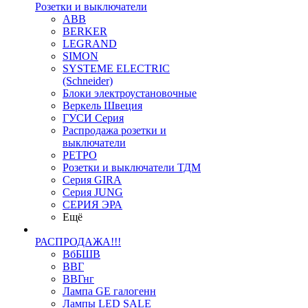
Розетки и выключатели
ABB
BERKER
LEGRAND
SIMON
SYSTEME ELECTRIC
(Schneider)
Блоки электроустановочные
Веркель Швеция
ГУСИ Серия
Распродажа розетки и
выключатели
РЕТРО
Розетки и выключатели ТДМ
Серия GIRA
Серия JUNG
СЕРИЯ ЭРА
Ещё
РАСПРОДАЖА!!!
ВбБШВ
ВВГ
ВВГнг
Лампа GE галогенн
Лампы LED SALE