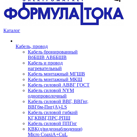
Каталог
Кабель, провод
Кабель бронированный
ВбБШВ АВББШВ
Кабель и провод
нагревательный
Кабель монтажный МГШВ
Кабель монтажный МКШ
Кабель силовой АВВГ ГОСТ
Кабель силовой NYM
однопроволочный
Кабель силовой ВВГ, ВВГнг,
ВВГбм-Пнг(А)-LS
Кабель силовой гибкий
КГ,КВВГ,ПРС,РПШ
Кабель силовой ППГнг
КВК(д/видеонаблюдения)
Micro CoaxiA+CuL