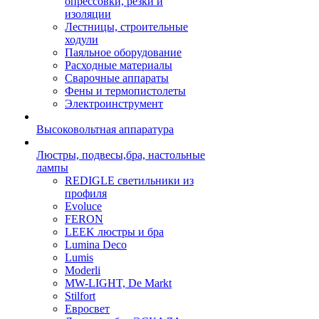
опрессовки, резки и
изоляции
Лестницы, строительные
ходули
Паяльное оборудование
Расходные материалы
Сварочные аппараты
Фены и термопистолеты
Электроинструмент
Высоковольтная аппаратура
Люстры, подвесы,бра, настольные
лампы
REDIGLE светильники из
профиля
Evoluce
FERON
LEEK люстры и бра
Lumina Deco
Lumis
Moderli
MW-LIGHT, De Markt
Stilfort
Евросвет