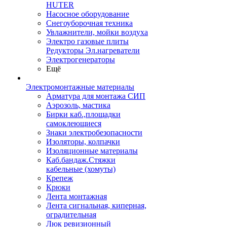
HUTER
Насосное оборудование
Снегоуборочная техника
Увлажнители, мойки воздуха
Электро газовые плиты
Редукторы Эл.нагреватели
Электрогенераторы
Ещё
Электромонтажные материалы
Арматура для монтажа СИП
Аэрозоль, мастика
Бирки каб.,площадки
самоклеющиеся
Знаки электробезопасности
Изоляторы, колпачки
Изоляционные материалы
Каб.бандаж.Стяжки
кабельные (хомуты)
Крепеж
Крюки
Лента монтажная
Лента сигнальная, киперная,
оградительная
Люк ревизионный