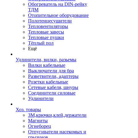
Обогреватель на DIN-рейку
ТДМ
Отопительное оборудование
Полотенцесушители
Тепловентиляторы
Тепловые завесы
Тепловые пушки
Тёплый пол
Ещё
Удлинители, вилки, разьемы
Вилки кабельные
Выключатели для бра
Разветвители, адаптеры
Розетки кабельные
Сетевые кабеля, шнуры
Соединители силовые
Удлинители
Хоз. товары
ЗМ,крючки,клей,держатели
Магниты
Огнеборец
Отпугиватели насекомых и
грызунов