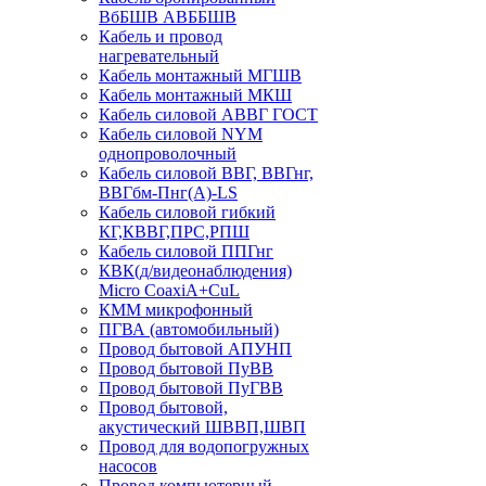
ВбБШВ АВББШВ
Кабель и провод
нагревательный
Кабель монтажный МГШВ
Кабель монтажный МКШ
Кабель силовой АВВГ ГОСТ
Кабель силовой NYM
однопроволочный
Кабель силовой ВВГ, ВВГнг,
ВВГбм-Пнг(А)-LS
Кабель силовой гибкий
КГ,КВВГ,ПРС,РПШ
Кабель силовой ППГнг
КВК(д/видеонаблюдения)
Micro CoaxiA+CuL
КММ микрофонный
ПГВА (автомобильный)
Провод бытовой АПУНП
Провод бытовой ПуВВ
Провод бытовой ПуГВВ
Провод бытовой,
акустический ШВВП,ШВП
Провод для водопогружных
насосов
Провод компьютерный