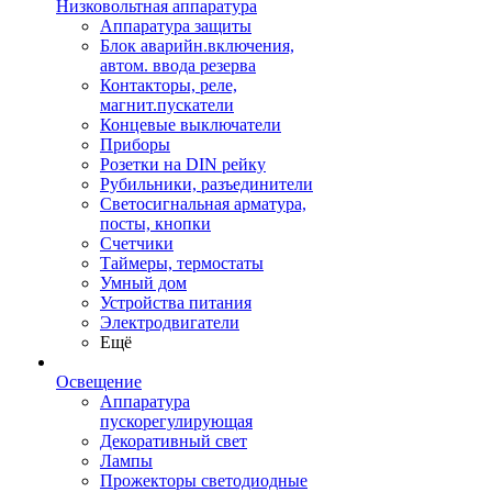
Низковольтная аппаратура
Аппаратура защиты
Блок аварийн.включения,
автом. ввода резерва
Контакторы, реле,
магнит.пускатели
Концевые выключатели
Приборы
Розетки на DIN рейку
Рубильники, разъединители
Светосигнальная арматура,
посты, кнопки
Счетчики
Таймеры, термостаты
Умный дом
Устройства питания
Электродвигатели
Ещё
Освещение
Аппаратура
пускорегулирующая
Декоративный свет
Лампы
Прожекторы светодиодные