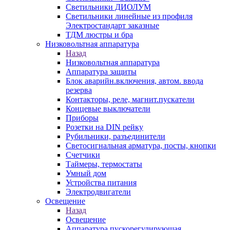
Светильники ДИОЛУМ
Светильники линейные из профиля
Электростандарт заказные
ТДМ люстры и бра
Низковольтная аппаратура
Назад
Низковольтная аппаратура
Аппаратура защиты
Блок аварийн.включения, автом. ввода
резерва
Контакторы, реле, магнит.пускатели
Концевые выключатели
Приборы
Розетки на DIN рейку
Рубильники, разъединители
Светосигнальная арматура, посты, кнопки
Счетчики
Таймеры, термостаты
Умный дом
Устройства питания
Электродвигатели
Освещение
Назад
Освещение
Аппаратура пускорегулирующая