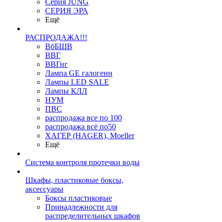
Серия JUNG
СЕРИЯ ЭРА
Ещё
РАСПРОДАЖА!!!
ВбБШВ
ВВГ
ВВГнг
Лампа GE галогенн
Лампы LED SALE
Лампы КЛЛ
НУМ
ПВС
распродажа все по 100
распродажа всё по50
ХАГЕР (HAGER), Moeller
Ещё
Система контроля протечки воды
Шкафы, пластиковые боксы,
аксессуары
Боксы пластиковые
Принадлежности для
распределительных шкафов