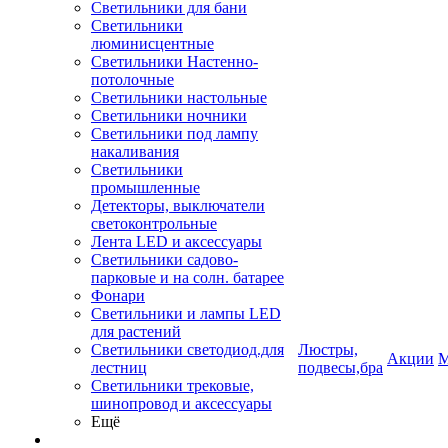
Светильники для бани
Светильники
люминисцентные
Светильники Настенно-
потолочные
Светильники настольные
Светильники ночники
Светильники под лампу
накаливания
Светильники
промышленные
Детекторы, выключатели
светоконтрольные
Лента LED и аксессуары
Светильники садово-
парковые и на солн. батарее
Фонари
Светильники и лампы LED
для растений
Светильники светодиод.для
Люстры,
Акции
М
лестниц
подвесы,бра
Светильники трековые,
шинопровод и аксессуары
Ещё