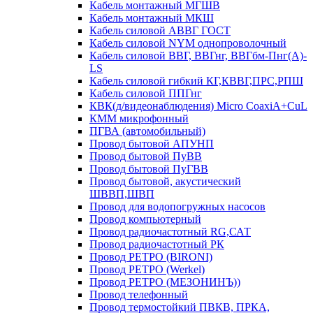
Кабель монтажный МГШВ
Кабель монтажный МКШ
Кабель силовой АВВГ ГОСТ
Кабель силовой NYM однопроволочный
Кабель силовой ВВГ, ВВГнг, ВВГбм-Пнг(А)-
LS
Кабель силовой гибкий КГ,КВВГ,ПРС,РПШ
Кабель силовой ППГнг
КВК(д/видеонаблюдения) Micro CoaxiA+CuL
КММ микрофонный
ПГВА (автомобильный)
Провод бытовой АПУНП
Провод бытовой ПуВВ
Провод бытовой ПуГВВ
Провод бытовой, акустический
ШВВП,ШВП
Провод для водопогружных насосов
Провод компьютерный
Провод радиочастотный RG,САТ
Провод радиочастотный РК
Провод РЕТРО (BIRONI)
Провод РЕТРО (Werkel)
Провод РЕТРО (МЕЗОНИНЪ))
Провод телефонный
Провод термостойкий ПВКВ, ПРКА,