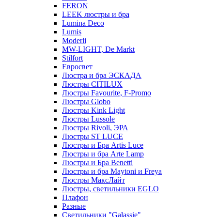
FERON
LEEK люстры и бра
Lumina Deco
Lumis
Moderli
MW-LIGHT, De Markt
Stilfort
Евросвет
Люстра и бра ЭСКАДА
Люстры CITILUX
Люстры Favourite, F-Promo
Люстры Globo
Люстры Kink Light
Люстры Lussole
Люстры Rivoli, ЭРА
Люстры ST LUCE
Люстры и Бра Artis Luce
Люстры и бра Arte Lamp
Люстры и Бра Benetti
Люстры и бра Maytoni и Freya
Люстры МаксЛайт
Люстры, светильники EGLO
Плафон
Разные
Светильники "Galassie"