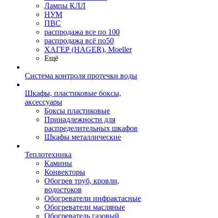
Лампы КЛЛ
НУМ
ПВС
распродажа все по 100
распродажа всё по50
ХАГЕР (HAGER), Moeller
Ещё
Система контроля протечки воды
Шкафы, пластиковые боксы,
аксессуары
Боксы пластиковые
Принадлежности для
распределительных шкафов
Шкафы металлические
Теплотехника
Камины
Конвекторы
Обогрев труб, кровли,
водостоков
Обогреватели инфрактасные
Обогреватели масляные
Обогреватель газовый