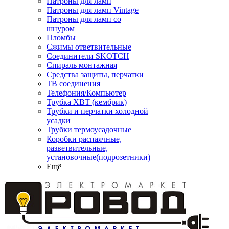
Патроны для ламп
Патроны для ламп Vintage
Патроны для ламп со
шнуром
Пломбы
Сжимы ответвительные
Соединители SKOTCH
Спираль монтажная
Средства защиты, перчатки
ТВ соединения
Телефония/Компьютер
Трубка ХВТ (кембрик)
Трубки и перчатки холодной
усадки
Трубки термоусадочные
Коробки распаячные,
разветвительные,
установочные(подрозетники)
Ещё