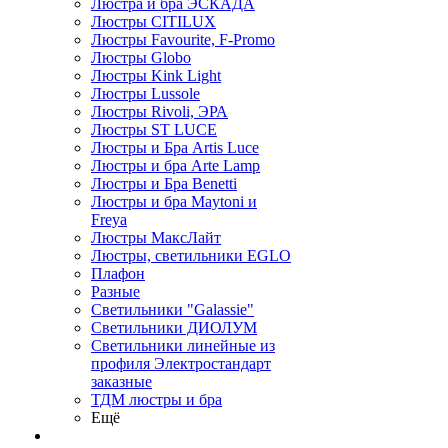
Люстра и бра ЭСКАДА
Люстры CITILUX
Люстры Favourite, F-Promo
Люстры Globo
Люстры Kink Light
Люстры Lussole
Люстры Rivoli, ЭРА
Люстры ST LUCE
Люстры и Бра Artis Luce
Люстры и бра Arte Lamp
Люстры и Бра Benetti
Люстры и бра Maytoni и
Freya
Люстры МаксЛайт
Люстры, светильники EGLO
Плафон
Разные
Светильники "Galassie"
Светильники ДИОЛУМ
Светильники линейные из
профиля Электростандарт
заказные
ТДМ люстры и бра
Ещё