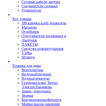
Сетевые кабеля, шнуры
Соединители силовые
Удлинители
Хоз. товары
ЗМ,крючки,клей,держатели
Магниты
Огнеборец
Отпугиватели насекомых и
грызунов
ПАКЕТЫ
Средства пожаротушения
ТЭНы
Шланги
Техника для дома
Вентиляторы
Видеонаблюдение
Водонагреватели
Газонокосилки, Бензо/
ЭлектроТриммеры
Замки, доводчики
Звонки
Кондиционеры/фитинги
Мойки высок.давления