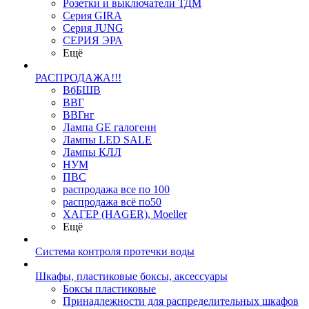
Розетки и выключатели ТДМ
Серия GIRA
Серия JUNG
СЕРИЯ ЭРА
Ещё
РАСПРОДАЖА!!!
ВбБШВ
ВВГ
ВВГнг
Лампа GE галогенн
Лампы LED SALE
Лампы КЛЛ
НУМ
ПВС
распродажа все по 100
распродажа всё по50
ХАГЕР (HAGER), Moeller
Ещё
Система контроля протечки воды
Шкафы, пластиковые боксы, аксессуары
Боксы пластиковые
Принадлежности для распределительных шкафов