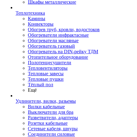
Шкафы металлические
Теплотехника
Камины
Конвекторы
Обогрев труб, кровли, водостоков
Обогреватели инфрактасные
Обогреватели масляные
Обогреватель газовый
Обогреватель на DIN-рейку ТДМ
Отопительное оборудование
Полотенцесушители
Тепловентиляторы
Тепловые завесы
Тепловые пушки
Тёплый пол
Ещё
Удлинители, вилки, разьемы
Вилки кабельные
Выключатели для бра
Разветвители, адаптеры
Розетки кабельные
Сетевые кабеля, шнуры
Соединители силовые