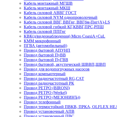
Кабель монтажный МГШВ
Кабель монтажный МКШ
Кабель силовой АВВГ ГОСТ
Кабель силовой NYM однопроволочный
Кабель силовой ВВГ, ВВГнг, ВВГбм-Пнг(А)-LS
Кабель силовой гибкий КГ,КВВГ,ПРС,РПШ
Кабель силовой ППГнг
КВК(д/видеонаблюдения) Micro CoaxiA+CuL
КММ микрофонный
ПГВА (автомобильный)
Провод бытовой АПУНП
Провод бытовой ПуВВ
Провод бытовой ПуГВВ
Провод бытовой, акустический ШВВП,ШВП
Провод для водопогружных насосов
Провод компьютерный
Провод радиочастотный RG,САТ
Провод радиочастотный РК
Провод РЕТРО (BIRONI)
Провод РЕТРО (Werkel)
Провод РЕТРО (МЕЗОНИНЪ))
Провод телефонный
Провод термостойкий ПВКВ, ПРКА, OLFLEX HE
Провод установочный АПВ
Провод установочный ПВС