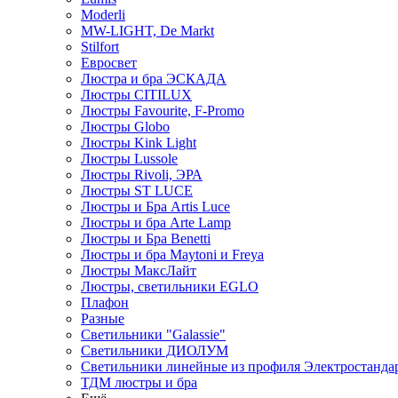
Moderli
MW-LIGHT, De Markt
Stilfort
Евросвет
Люстра и бра ЭСКАДА
Люстры CITILUX
Люстры Favourite, F-Promo
Люстры Globo
Люстры Kink Light
Люстры Lussole
Люстры Rivoli, ЭРА
Люстры ST LUCE
Люстры и Бра Artis Luce
Люстры и бра Arte Lamp
Люстры и Бра Benetti
Люстры и бра Maytoni и Freya
Люстры МаксЛайт
Люстры, светильники EGLO
Плафон
Разные
Светильники "Galassie"
Светильники ДИОЛУМ
Светильники линейные из профиля Электростандар
ТДМ люстры и бра