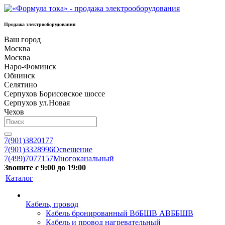
Продажа электрооборудования
Ваш город
Москва
Москва
Наро-Фоминск
Обнинск
Селятино
Серпухов Борисовское шоссе
Серпухов ул.Новая
Чехов
7(901)3820177
7(901)3328996
Освещение
7(499)7077157
Многоканальный
Звоните с 9:00 до 19:00
Каталог
Кабель, провод
Кабель бронированный ВбБШВ АВББШВ
Кабель и провод нагревательный