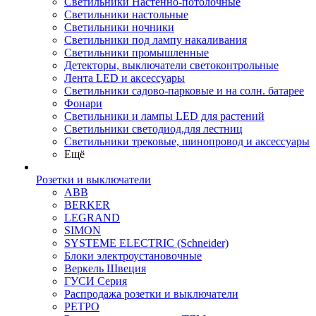
Светильники Настенно-потолочные
Светильники настольные
Светильники ночники
Светильники под лампу накаливания
Светильники промышленные
Детекторы, выключатели светоконтрольные
Лента LED и аксессуары
Светильники садово-парковые и на солн. батарее
Фонари
Светильники и лампы LED для растений
Светильники светодиод.для лестниц
Светильники трековые, шинопровод и аксессуары
Ещё
Розетки и выключатели
ABB
BERKER
LEGRAND
SIMON
SYSTEME ELECTRIC (Schneider)
Блоки электроустановочные
Веркель Швеция
ГУСИ Серия
Распродажа розетки и выключатели
РЕТРО