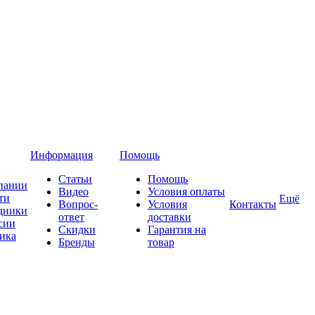
Информация
Помощь
Статьи
Помощь
пании
Видео
Условия оплаты
ти
Ещё
Вопрос-
Условия
Контакты
дники
ответ
доставки
сии
Скидки
Гарантия на
ика
Бренды
товар