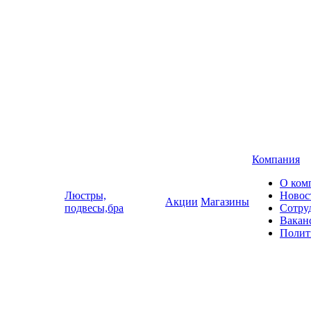
Компания
О ком
Люстры,
Новос
Акции
Магазины
подвесы,бра
Сотру
Вакан
Полит