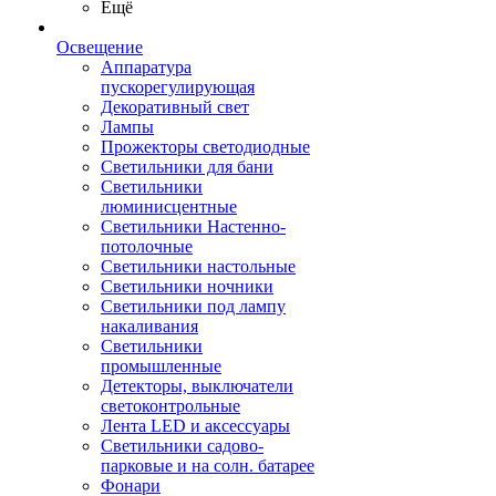
Ещё
Освещение
Аппаратура
пускорегулирующая
Декоративный свет
Лампы
Прожекторы светодиодные
Светильники для бани
Светильники
люминисцентные
Светильники Настенно-
потолочные
Светильники настольные
Светильники ночники
Светильники под лампу
накаливания
Светильники
промышленные
Детекторы, выключатели
светоконтрольные
Лента LED и аксессуары
Светильники садово-
парковые и на солн. батарее
Фонари