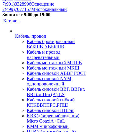
7(901)3328996
Освещение
7(499)7077157
Многоканальный
Звоните с 9:00 до 19:00
Каталог
Кабель, провод
Кабель бронированный
ВбБШВ АВББШВ
Кабель и провод
нагревательный
Кабель монтажный МГШВ
Кабель монтажный МКШ
Кабель силовой АВВГ ГОСТ
Кабель силовой NYM
однопроволочный
Кабель силовой ВВГ, ВВГнг,
ВВГбм-Пнг(А)-LS
Кабель силовой гибкий
КГ,КВВГ,ПРС,РПШ
Кабель силовой ППГнг
КВК(д/видеонаблюдения)
Micro CoaxiA+CuL
КММ микрофонный
ПГВА (автомобильный)