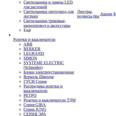
Светильники и лампы LED
для растений
Светильники светодиод.для
Люстры,
Акции
М
лестниц
подвесы,бра
Светильники трековые,
шинопровод и аксессуары
Ещё
Розетки и выключатели
ABB
BERKER
LEGRAND
SIMON
SYSTEME ELECTRIC
(Schneider)
Блоки электроустановочные
Веркель Швеция
ГУСИ Серия
Распродажа розетки и
выключатели
РЕТРО
Розетки и выключатели ТДМ
Серия GIRA
Серия JUNG
СЕРИЯ ЭРА