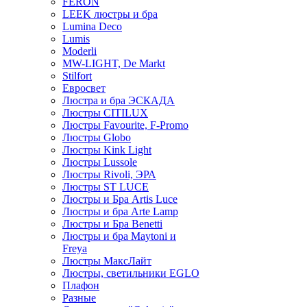
FERON
LEEK люстры и бра
Lumina Deco
Lumis
Moderli
MW-LIGHT, De Markt
Stilfort
Евросвет
Люстра и бра ЭСКАДА
Люстры CITILUX
Люстры Favourite, F-Promo
Люстры Globo
Люстры Kink Light
Люстры Lussole
Люстры Rivoli, ЭРА
Люстры ST LUCE
Люстры и Бра Artis Luce
Люстры и бра Arte Lamp
Люстры и Бра Benetti
Люстры и бра Maytoni и
Freya
Люстры МаксЛайт
Люстры, светильники EGLO
Плафон
Разные