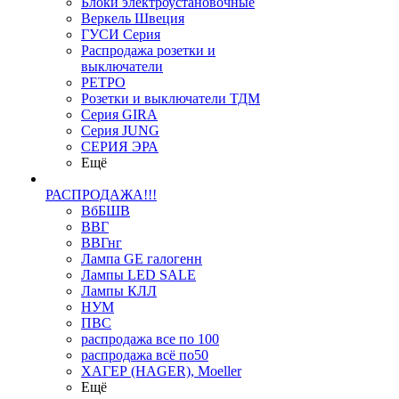
Блоки электроустановочные
Веркель Швеция
ГУСИ Серия
Распродажа розетки и
выключатели
РЕТРО
Розетки и выключатели ТДМ
Серия GIRA
Серия JUNG
СЕРИЯ ЭРА
Ещё
РАСПРОДАЖА!!!
ВбБШВ
ВВГ
ВВГнг
Лампа GE галогенн
Лампы LED SALE
Лампы КЛЛ
НУМ
ПВС
распродажа все по 100
распродажа всё по50
ХАГЕР (HAGER), Moeller
Ещё