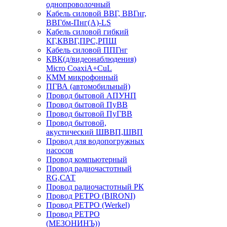
однопроволочный
Кабель силовой ВВГ, ВВГнг,
ВВГбм-Пнг(А)-LS
Кабель силовой гибкий
КГ,КВВГ,ПРС,РПШ
Кабель силовой ППГнг
КВК(д/видеонаблюдения)
Micro CoaxiA+CuL
КММ микрофонный
ПГВА (автомобильный)
Провод бытовой АПУНП
Провод бытовой ПуВВ
Провод бытовой ПуГВВ
Провод бытовой,
акустический ШВВП,ШВП
Провод для водопогружных
насосов
Провод компьютерный
Провод радиочастотный
RG,САТ
Провод радиочастотный РК
Провод РЕТРО (BIRONI)
Провод РЕТРО (Werkel)
Провод РЕТРО
(МЕЗОНИНЪ))