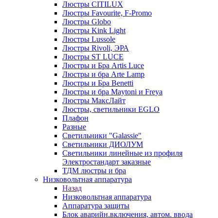
Люстры CITILUX
Люстры Favourite, F-Promo
Люстры Globo
Люстры Kink Light
Люстры Lussole
Люстры Rivoli, ЭРА
Люстры ST LUCE
Люстры и Бра Artis Luce
Люстры и бра Arte Lamp
Люстры и Бра Benetti
Люстры и бра Maytoni и Freya
Люстры МаксЛайт
Люстры, светильники EGLO
Плафон
Разные
Светильники "Galassie"
Светильники ДИОЛУМ
Светильники линейные из профиля
Электростандарт заказные
ТДМ люстры и бра
Низковольтная аппаратура
Назад
Низковольтная аппаратура
Аппаратура защиты
Блок аварийн.включения, автом. ввода