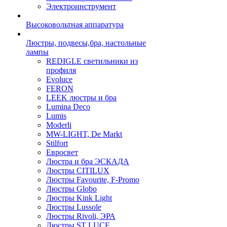
Электроинструмент
Высоковольтная аппаратура
Люстры, подвесы,бра, настольные
лампы
REDIGLE светильники из
профиля
Evoluce
FERON
LEEK люстры и бра
Lumina Deco
Lumis
Moderli
MW-LIGHT, De Markt
Stilfort
Евросвет
Люстра и бра ЭСКАДА
Люстры CITILUX
Люстры Favourite, F-Promo
Люстры Globo
Люстры Kink Light
Люстры Lussole
Люстры Rivoli, ЭРА
Люстры ST LUCE