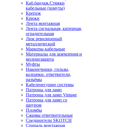
Каб.бандаж.Стяжки
кабельные (хомуты)
Крепеж
Крюки
Лента монтажная
Лента сигнальная, киперная,
оградительная
Люк ревизионный
металлический
Маркеры кабельные
Материалы для заземления и
молниезащита
Муфты
Наконечники, гильзы,
колпачки. ответвители,
разъёмы
Кабеленесущие системы
Патроны для ламп
Патроны для ламп Vintage
Патроны для ламп со
шнуром
Пломбы
Сжимы ответвительные
Соединители SKOTCH
Спираль монтажная