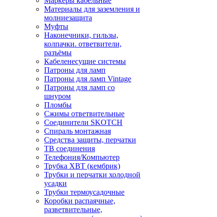
Маркеры кабельные
Материалы для заземления и
молниезащита
Муфты
Наконечники, гильзы,
колпачки. ответвители,
разъёмы
Кабеленесущие системы
Патроны для ламп
Патроны для ламп Vintage
Патроны для ламп со
шнуром
Пломбы
Сжимы ответвительные
Соединители SKOTCH
Спираль монтажная
Средства защиты, перчатки
ТВ соединения
Телефония/Компьютер
Трубка ХВТ (кембрик)
Трубки и перчатки холодной
усадки
Трубки термоусадочные
Коробки распаячные,
разветвительные,