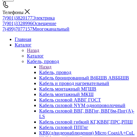
Телефоны
7(901)3820177
Электрика
7(901)3328996
Освещение
7(499)7077157
Многоканальный
Главная
Каталог
Назад
Каталог
Кабель, провод
Назад
Кабель, провод
Кабель бронированный ВбБШВ АВББШВ
Кабель и провод нагревательный
Кабель монтажный МГШВ
Кабель монтажный МКШ
Кабель силовой АВВГ ГОСТ
Кабель силовой NYM однопроволочный
Кабель силовой ВВГ, ВВГнг, ВВГбм-Пнг(А)-
LS
Кабель силовой гибкий КГ,КВВГ,ПРС,РПШ
Кабель силовой ППГнг
КВК(д/видеонаблюдения) Micro CoaxiA+CuL