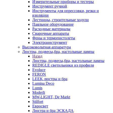
Измерительные приборы и тестеры
Инструмент ручной
Инструменты для опрессовки, резки и
изоляции
Лестницы, строительные ходули
Паяльное оборудование
Расходные материалы
Сварочные аппараты
Фены и термопистолеты
Электроинструмент
Высоковольтная аппаратура
Люстры, подвесы,бра, настольные лампы
Назад
Люстры, подвесы,бра, настольные лампы
REDIGLE светильники из профиля
Evoluce
FERON
LEEK люстры и бра
Lumina Deco
Lumis
Moderli
MW-LIGHT, De Markt
Stilfort
Евросвет
Люстра и бра ЭСКАДА