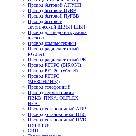
Провод бытовой АПУНП
Провод бытовой ПуВВ
Провод бытовой ПуГВВ
Провод бытовой,
акустический ШВВП,ШВП
Провод для водопогружных
насосов
Провод компьютерный
Провод радиочастотный
RG,САТ
Провод радиочастотный РК
Провод РЕТРО (BIRONI)
Провод РЕТРО (Werkel)
Провод РЕТРО
(МЕЗОНИНЪ))
Провод телефонный
Провод термостойкий
ПВКВ, ПРКА, OLFLEX
HEAT
Провод установочный АПВ
Провод установочный ПВС
Провод установочный ПУВ,
ПУГВ ГОСТ
СИП