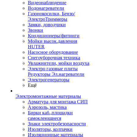
Видеонаблюдение
Водонагреватели
Газонокосилки, Бензо/
ЭлектроТриммеры
Замки, доводчики
Звонки
Кондиционеры/фитинги
Мойки высок.давления
HUTER
Насосное оборудование
Снегоуборочная техника
Увлажнители, мойки воздуха
Электро газовые плиты
Редукторы Эл.нагреватели
Электрогенераторы
Ещё
Электромонтажные материалы
Арматура для монтажа СИП
Аэрозоль, мастика
Бирки каб.,площадки
самоклеющиеся
Знаки электробезопасности
Изоляторы, колпачки
Изоляционные материалы