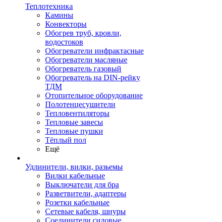
Теплотехника
Камины
Конвекторы
Обогрев труб, кровли,
водостоков
Обогреватели инфрактасные
Обогреватели масляные
Обогреватель газовый
Обогреватель на DIN-рейку
ТДМ
Отопительное оборудование
Полотенцесушители
Тепловентиляторы
Тепловые завесы
Тепловые пушки
Тёплый пол
Ещё
Удлинители, вилки, разьемы
Вилки кабельные
Выключатели для бра
Разветвители, адаптеры
Розетки кабельные
Сетевые кабеля, шнуры
Соединители силовые