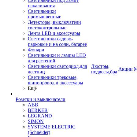
Светильники под лампу
накаливания
Светильники
промышленные
Детекторы, выключатели
светоконтрольные
Лента LED и аксессуары
Светильники садово-
парковые и на солн. батарее
Фонари
Светильники и лампы LED
для растений
Светильники светодиод.для
Люстры,
Акции
М
лестниц
подвесы,бра
Светильники трековые,
шинопровод и аксессуары
Ещё
Розетки и выключатели
ABB
BERKER
LEGRAND
SIMON
SYSTEME ELECTRIC
(Schneider)