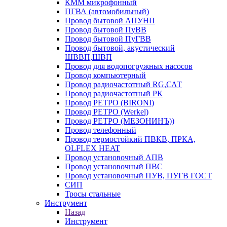
КММ микрофонный
ПГВА (автомобильный)
Провод бытовой АПУНП
Провод бытовой ПуВВ
Провод бытовой ПуГВВ
Провод бытовой, акустический
ШВВП,ШВП
Провод для водопогружных насосов
Провод компьютерный
Провод радиочастотный RG,САТ
Провод радиочастотный РК
Провод РЕТРО (BIRONI)
Провод РЕТРО (Werkel)
Провод РЕТРО (МЕЗОНИНЪ))
Провод телефонный
Провод термостойкий ПВКВ, ПРКА,
OLFLEX HEAT
Провод установочный АПВ
Провод установочный ПВС
Провод установочный ПУВ, ПУГВ ГОСТ
СИП
Тросы стальные
Инструмент
Назад
Инструмент