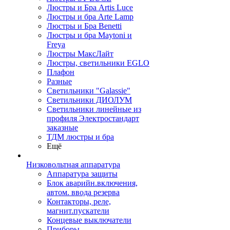
Люстры и Бра Artis Luce
Люстры и бра Arte Lamp
Люстры и Бра Benetti
Люстры и бра Maytoni и
Freya
Люстры МаксЛайт
Люстры, светильники EGLO
Плафон
Разные
Светильники "Galassie"
Светильники ДИОЛУМ
Светильники линейные из
профиля Электростандарт
заказные
ТДМ люстры и бра
Ещё
Низковольтная аппаратура
Аппаратура защиты
Блок аварийн.включения,
автом. ввода резерва
Контакторы, реле,
магнит.пускатели
Концевые выключатели
Приборы