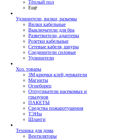
Тёплый пол
Ещё
Удлинители, вилки, разьемы
Вилки кабельные
Выключатели для бра
Разветвители, адаптеры
Розетки кабельные
Сетевые кабеля, шнуры
Соединители силовые
Удлинители
Хоз. товары
ЗМ,крючки,клей,держатели
Магниты
Огнеборец
Отпугиватели насекомых и
грызунов
ПАКЕТЫ
Средства пожаротушения
ТЭНы
Шланги
Техника для дома
Вентиляторы