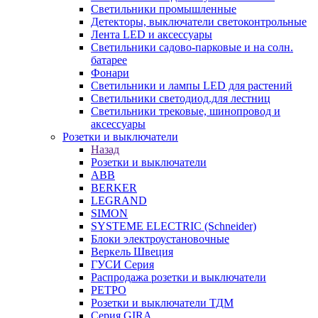
Светильники промышленные
Детекторы, выключатели светоконтрольные
Лента LED и аксессуары
Светильники садово-парковые и на солн.
батарее
Фонари
Светильники и лампы LED для растений
Светильники светодиод.для лестниц
Светильники трековые, шинопровод и
аксессуары
Розетки и выключатели
Назад
Розетки и выключатели
ABB
BERKER
LEGRAND
SIMON
SYSTEME ELECTRIC (Schneider)
Блоки электроустановочные
Веркель Швеция
ГУСИ Серия
Распродажа розетки и выключатели
РЕТРО
Розетки и выключатели ТДМ
Серия GIRA