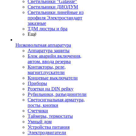
Светильники "Galassie"
Светильники ДИОЛУМ
Светильники линейные из
профиля Электростандарт
заказные
ТДМ люстры и бра
Ещё
Низковольтная аппаратура
Аппаратура защиты
Блок аварийн.включения,
автом. ввода резерва
Контакторы, реле,
магнит.пускатели
Концевые выключатели
Приборы
Розетки на DIN рейку
Рубильники, разъединители
Светосигнальная арматура,
посты, кнопки
Счетчики
Таймеры, термостаты
Умный дом
Устройства питания
Электродвигатели