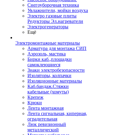
Снегоуборочная техника
Увлажнители, мойки воздуха
Электро газовые плиты
Редукторы Эл.нагреватели
Электрогенераторы
Ещё
Электромонтажные материалы
Арматура для монтажа СИП
Аэрозоль, мастика
Бирки каб.,площадки
самоклеющиеся
Знаки электробезопасности
Изоляторы, колпачки
Изоляционные материалы
Каб.бандаж.Стяжки
кабельные (хомуты)
Крепеж
Крюки
Лента монтажная
Лента сигнальная, киперная,
оградительная
Люк ревизионный
металлический