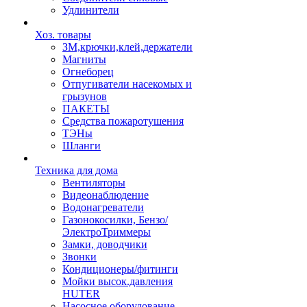
Удлинители
Хоз. товары
ЗМ,крючки,клей,держатели
Магниты
Огнеборец
Отпугиватели насекомых и
грызунов
ПАКЕТЫ
Средства пожаротушения
ТЭНы
Шланги
Техника для дома
Вентиляторы
Видеонаблюдение
Водонагреватели
Газонокосилки, Бензо/
ЭлектроТриммеры
Замки, доводчики
Звонки
Кондиционеры/фитинги
Мойки высок.давления
HUTER
Насосное оборудование