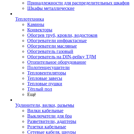
Принадлежности для распределительных шкафов
Шкафы металлические
Теплотехника
Камины
Конвекторы
Обогрев труб, кровли, водостоков
Обогреватели инфрактасные
Обогреватели масляные
Обогреватель газовый
Обогреватель на DIN-рейку ТДМ
Отопительное оборудование
Полотенцесушители
Тепловентиляторы
Тепловые завесы
Тепловые пушки
Тёплый пол
Ещё
Удлинители, вилки, разьемы
Вилки кабельные
Выключатели для бра
Разветвители, адаптеры
Розетки кабельные
Сетевые кабеля, шнуры