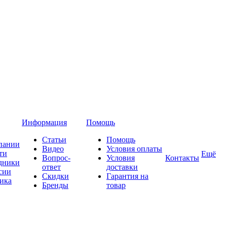
Информация
Помощь
Статьи
Помощь
пании
Видео
Условия оплаты
ти
Ещё
Вопрос-
Условия
Контакты
дники
ответ
доставки
сии
Скидки
Гарантия на
ика
Бренды
товар