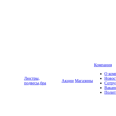
Компания
О ком
Люстры,
Новос
Акции
Магазины
подвесы,бра
Сотру
Вакан
Полит