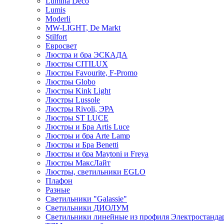
Lumina Deco
Lumis
Moderli
MW-LIGHT, De Markt
Stilfort
Евросвет
Люстра и бра ЭСКАДА
Люстры CITILUX
Люстры Favourite, F-Promo
Люстры Globo
Люстры Kink Light
Люстры Lussole
Люстры Rivoli, ЭРА
Люстры ST LUCE
Люстры и Бра Artis Luce
Люстры и бра Arte Lamp
Люстры и Бра Benetti
Люстры и бра Maytoni и Freya
Люстры МаксЛайт
Люстры, светильники EGLO
Плафон
Разные
Светильники "Galassie"
Светильники ДИОЛУМ
Светильники линейные из профиля Электростандар