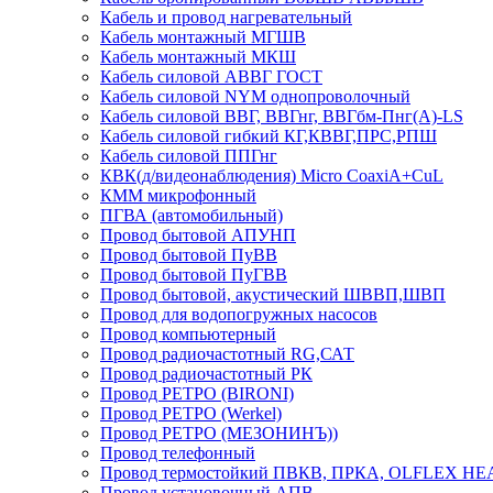
Кабель и провод нагревательный
Кабель монтажный МГШВ
Кабель монтажный МКШ
Кабель силовой АВВГ ГОСТ
Кабель силовой NYM однопроволочный
Кабель силовой ВВГ, ВВГнг, ВВГбм-Пнг(А)-LS
Кабель силовой гибкий КГ,КВВГ,ПРС,РПШ
Кабель силовой ППГнг
КВК(д/видеонаблюдения) Micro CoaxiA+CuL
КММ микрофонный
ПГВА (автомобильный)
Провод бытовой АПУНП
Провод бытовой ПуВВ
Провод бытовой ПуГВВ
Провод бытовой, акустический ШВВП,ШВП
Провод для водопогружных насосов
Провод компьютерный
Провод радиочастотный RG,САТ
Провод радиочастотный РК
Провод РЕТРО (BIRONI)
Провод РЕТРО (Werkel)
Провод РЕТРО (МЕЗОНИНЪ))
Провод телефонный
Провод термостойкий ПВКВ, ПРКА, OLFLEX HE
Провод установочный АПВ