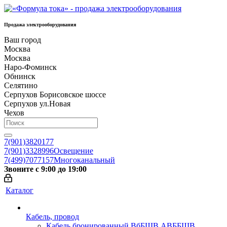
Продажа электрооборудования
Ваш город
Москва
Москва
Наро-Фоминск
Обнинск
Селятино
Серпухов Борисовское шоссе
Серпухов ул.Новая
Чехов
7(901)3820177
7(901)3328996
Освещение
7(499)7077157
Многоканальный
Звоните с 9:00 до 19:00
Каталог
Кабель, провод
Кабель бронированный ВбБШВ АВББШВ