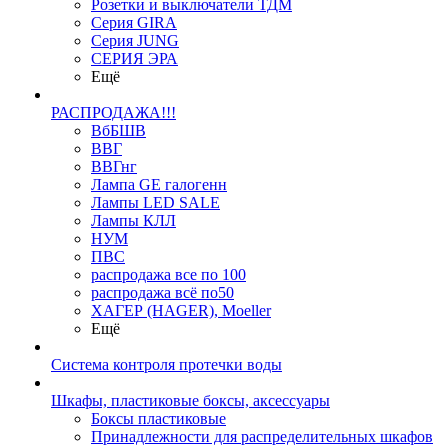
Розетки и выключатели ТДМ
Серия GIRA
Серия JUNG
СЕРИЯ ЭРА
Ещё
РАСПРОДАЖА!!!
ВбБШВ
ВВГ
ВВГнг
Лампа GE галогенн
Лампы LED SALE
Лампы КЛЛ
НУМ
ПВС
распродажа все по 100
распродажа всё по50
ХАГЕР (HAGER), Moeller
Ещё
Система контроля протечки воды
Шкафы, пластиковые боксы, аксессуары
Боксы пластиковые
Принадлежности для распределительных шкафов