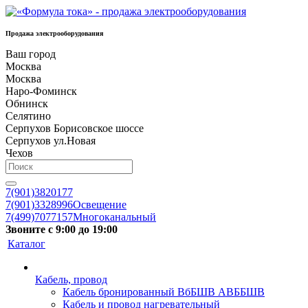
Продажа электрооборудования
Ваш город
Москва
Москва
Наро-Фоминск
Обнинск
Селятино
Серпухов Борисовское шоссе
Серпухов ул.Новая
Чехов
7(901)3820177
7(901)3328996
Освещение
7(499)7077157
Многоканальный
Звоните с 9:00 до 19:00
Каталог
Кабель, провод
Кабель бронированный ВбБШВ АВББШВ
Кабель и провод нагревательный