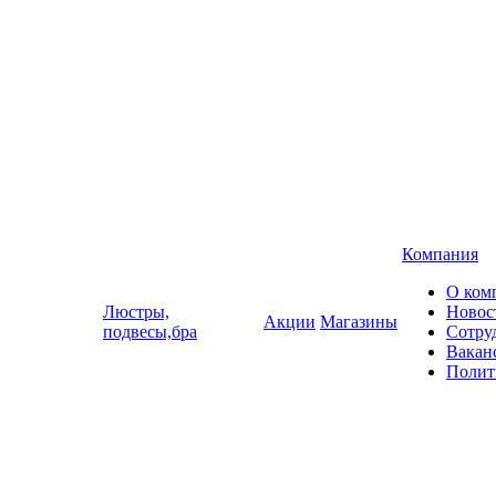
Компания
О ком
Люстры,
Новос
Акции
Магазины
подвесы,бра
Сотру
Вакан
Полит