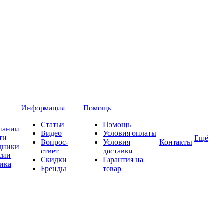
Информация
Помощь
Статьи
Помощь
пании
Видео
Условия оплаты
ти
Ещё
Вопрос-
Условия
Контакты
дники
ответ
доставки
сии
Скидки
Гарантия на
ика
Бренды
товар