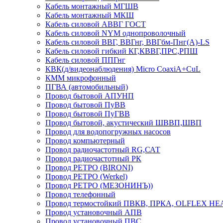
Кабель монтажный МГШВ
Кабель монтажный МКШ
Кабель силовой АВВГ ГОСТ
Кабель силовой NYM однопроволочный
Кабель силовой ВВГ, ВВГнг, ВВГбм-Пнг(А)-LS
Кабель силовой гибкий КГ,КВВГ,ПРС,РПШ
Кабель силовой ППГнг
КВК(д/видеонаблюдения) Micro CoaxiA+CuL
КММ микрофонный
ПГВА (автомобильный)
Провод бытовой АПУНП
Провод бытовой ПуВВ
Провод бытовой ПуГВВ
Провод бытовой, акустический ШВВП,ШВП
Провод для водопогружных насосов
Провод компьютерный
Провод радиочастотный RG,САТ
Провод радиочастотный РК
Провод РЕТРО (BIRONI)
Провод РЕТРО (Werkel)
Провод РЕТРО (МЕЗОНИНЪ))
Провод телефонный
Провод термостойкий ПВКВ, ПРКА, OLFLEX HE
Провод установочный АПВ
Провод установочный ПВС