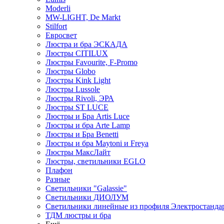
Moderli
MW-LIGHT, De Markt
Stilfort
Евросвет
Люстра и бра ЭСКАДА
Люстры CITILUX
Люстры Favourite, F-Promo
Люстры Globo
Люстры Kink Light
Люстры Lussole
Люстры Rivoli, ЭРА
Люстры ST LUCE
Люстры и Бра Artis Luce
Люстры и бра Arte Lamp
Люстры и Бра Benetti
Люстры и бра Maytoni и Freya
Люстры МаксЛайт
Люстры, светильники EGLO
Плафон
Разные
Светильники "Galassie"
Светильники ДИОЛУМ
Светильники линейные из профиля Электростандар
ТДМ люстры и бра