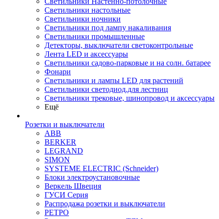
Светильники Настенно-потолочные
Светильники настольные
Светильники ночники
Светильники под лампу накаливания
Светильники промышленные
Детекторы, выключатели светоконтрольные
Лента LED и аксессуары
Светильники садово-парковые и на солн. батарее
Фонари
Светильники и лампы LED для растений
Светильники светодиод.для лестниц
Светильники трековые, шинопровод и аксессуары
Ещё
Розетки и выключатели
ABB
BERKER
LEGRAND
SIMON
SYSTEME ELECTRIC (Schneider)
Блоки электроустановочные
Веркель Швеция
ГУСИ Серия
Распродажа розетки и выключатели
РЕТРО