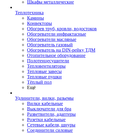
Шкафы металлические
Теплотехника
Камины
Конвекторы
Обогрев труб, кровли, водостоков
Обогреватели инфрактасные
Обогреватели масляные
Обогреватель газовый
Обогреватель на DIN-рейку ТДМ
Отопительное оборудование
Полотенцесушители
Тепловентиляторы
Тепловые завесы
Тепловые пушки
Тёплый пол
Ещё
Удлинители, вилки, разьемы
Вилки кабельные
Выключатели для бра
Разветвители, адаптеры
Розетки кабельные
Сетевые кабеля, шнуры
Соединители силовые