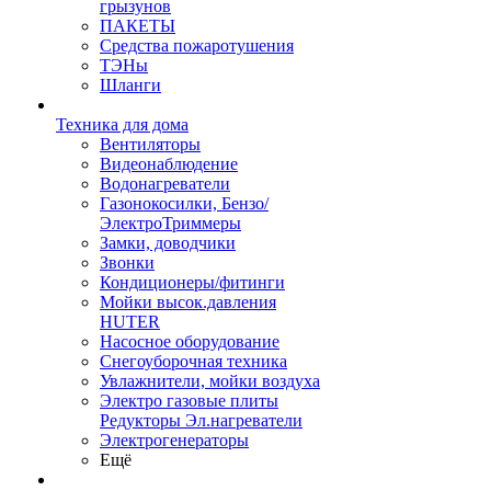
грызунов
ПАКЕТЫ
Средства пожаротушения
ТЭНы
Шланги
Техника для дома
Вентиляторы
Видеонаблюдение
Водонагреватели
Газонокосилки, Бензо/
ЭлектроТриммеры
Замки, доводчики
Звонки
Кондиционеры/фитинги
Мойки высок.давления
HUTER
Насосное оборудование
Снегоуборочная техника
Увлажнители, мойки воздуха
Электро газовые плиты
Редукторы Эл.нагреватели
Электрогенераторы
Ещё