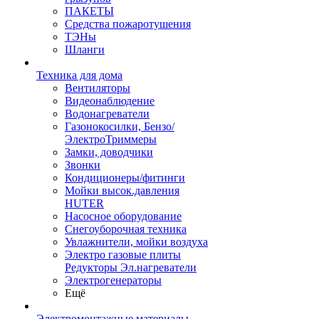
ПАКЕТЫ
Средства пожаротушения
ТЭНы
Шланги
Техника для дома
Вентиляторы
Видеонаблюдение
Водонагреватели
Газонокосилки, Бензо/
ЭлектроТриммеры
Замки, доводчики
Звонки
Кондиционеры/фитинги
Мойки высок.давления
HUTER
Насосное оборудование
Снегоуборочная техника
Увлажнители, мойки воздуха
Электро газовые плиты
Редукторы Эл.нагреватели
Электрогенераторы
Ещё
Электромонтажные материалы