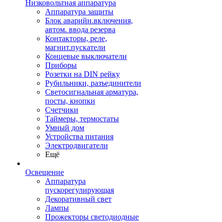
Низковольтная аппаратура
Аппаратура защиты
Блок аварийн.включения,
автом. ввода резерва
Контакторы, реле,
магнит.пускатели
Концевые выключатели
Приборы
Розетки на DIN рейку
Рубильники, разъединители
Светосигнальная арматура,
посты, кнопки
Счетчики
Таймеры, термостаты
Умный дом
Устройства питания
Электродвигатели
Ещё
Освещение
Аппаратура
пускорегулирующая
Декоративный свет
Лампы
Прожекторы светодиодные