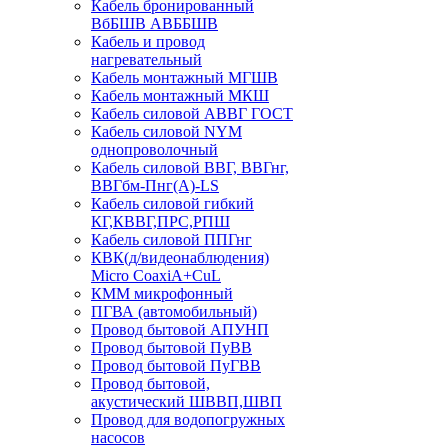
Кабель бронированный
ВбБШВ АВББШВ
Кабель и провод
нагревательный
Кабель монтажный МГШВ
Кабель монтажный МКШ
Кабель силовой АВВГ ГОСТ
Кабель силовой NYM
однопроволочный
Кабель силовой ВВГ, ВВГнг,
ВВГбм-Пнг(А)-LS
Кабель силовой гибкий
КГ,КВВГ,ПРС,РПШ
Кабель силовой ППГнг
КВК(д/видеонаблюдения)
Micro CoaxiA+CuL
КММ микрофонный
ПГВА (автомобильный)
Провод бытовой АПУНП
Провод бытовой ПуВВ
Провод бытовой ПуГВВ
Провод бытовой,
акустический ШВВП,ШВП
Провод для водопогружных
насосов