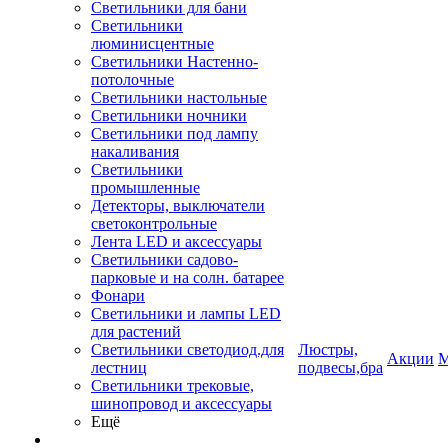
Светильники для бани
Светильники
люминисцентные
Светильники Настенно-
потолочные
Светильники настольные
Светильники ночники
Светильники под лампу
накаливания
Светильники
промышленные
Детекторы, выключатели
светоконтрольные
Лента LED и аксессуары
Светильники садово-
парковые и на солн. батарее
Фонари
Светильники и лампы LED
для растений
Светильники светодиод.для
Люстры,
Акции
М
лестниц
подвесы,бра
Светильники трековые,
шинопровод и аксессуары
Ещё