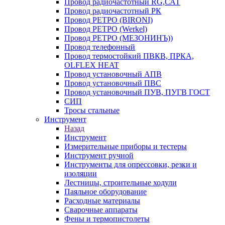
Провод радиочастотный RG,САТ
Провод радиочастотный РК
Провод РЕТРО (BIRONI)
Провод РЕТРО (Werkel)
Провод РЕТРО (МЕЗОНИНЪ))
Провод телефонный
Провод термостойкий ПВКВ, ПРКА,
OLFLEX HEAT
Провод установочный АПВ
Провод установочный ПВС
Провод установочный ПУВ, ПУГВ ГОСТ
СИП
Тросы стальные
Инструмент
Назад
Инструмент
Измерительные приборы и тестеры
Инструмент ручной
Инструменты для опрессовки, резки и
изоляции
Лестницы, строительные ходули
Паяльное оборудование
Расходные материалы
Сварочные аппараты
Фены и термопистолеты