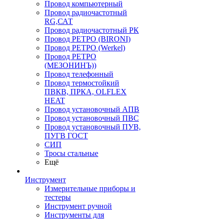
Провод компьютерный
Провод радиочастотный
RG,САТ
Провод радиочастотный РК
Провод РЕТРО (BIRONI)
Провод РЕТРО (Werkel)
Провод РЕТРО
(МЕЗОНИНЪ))
Провод телефонный
Провод термостойкий
ПВКВ, ПРКА, OLFLEX
HEAT
Провод установочный АПВ
Провод установочный ПВС
Провод установочный ПУВ,
ПУГВ ГОСТ
СИП
Тросы стальные
Ещё
Инструмент
Измерительные приборы и
тестеры
Инструмент ручной
Инструменты для