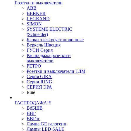
Розетки и выключатели
ABB
BERKER
LEGRAND
SIMON
SYSTEME ELECTRIC
(Schneider)
Блоки электроустановочные
Веркель Швеция
ГУСИ Серия
Распродажа розетки и
выключатели
РЕТРО
Розетки и выключатели ТДМ
Серия GIRA
Серия JUNG
СЕРИЯ ЭРА
Ещё
РАСПРОДАЖА!!!
ВбБШВ
ВВГ
ВВГнг
Лампа GE галогенн
Лампы LED SALE