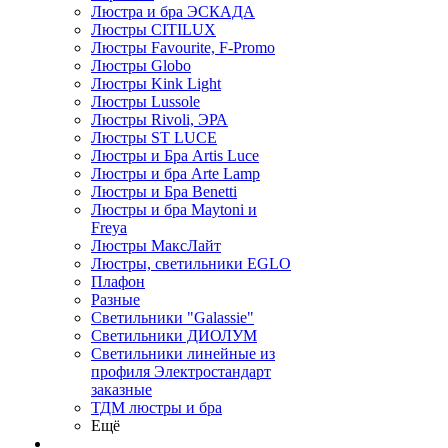
Люстра и бра ЭСКАДА
Люстры CITILUX
Люстры Favourite, F-Promo
Люстры Globo
Люстры Kink Light
Люстры Lussole
Люстры Rivoli, ЭРА
Люстры ST LUCE
Люстры и Бра Artis Luce
Люстры и бра Arte Lamp
Люстры и Бра Benetti
Люстры и бра Maytoni и
Freya
Люстры МаксЛайт
Люстры, светильники EGLO
Плафон
Разные
Светильники "Galassie"
Светильники ДИОЛУМ
Светильники линейные из
профиля Электростандарт
заказные
ТДМ люстры и бра
Ещё