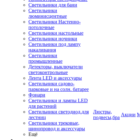
Светильники для бани
Светильники
люминисцентные
Светильники Настенно-
потолочные
Светильники настольные
Светильники ночники
Светильники под лампу
накаливания
Светильники
промышленные
Детекторы, выключатели
светоконтрольные
Лента LED и аксессуары
Светильники садово-
парковые и на солн. батарее
Фонари
Светильники и лампы LED
для растений
Светильники светодиод.для
Люстры,
Акции
М
лестниц
подвесы,бра
Светильники трековые,
шинопровод и аксессуары
Ещё