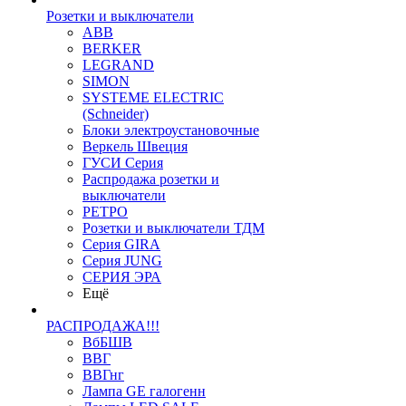
Розетки и выключатели
ABB
BERKER
LEGRAND
SIMON
SYSTEME ELECTRIC
(Schneider)
Блоки электроустановочные
Веркель Швеция
ГУСИ Серия
Распродажа розетки и
выключатели
РЕТРО
Розетки и выключатели ТДМ
Серия GIRA
Серия JUNG
СЕРИЯ ЭРА
Ещё
РАСПРОДАЖА!!!
ВбБШВ
ВВГ
ВВГнг
Лампа GE галогенн