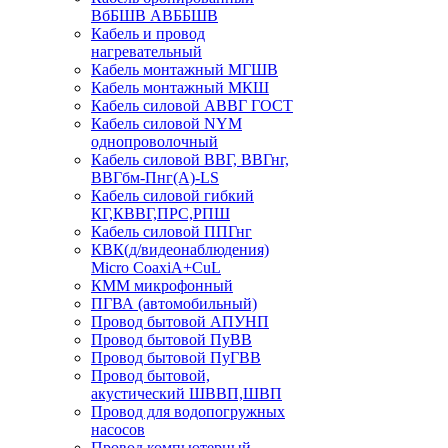
ВбБШВ АВББШВ
Кабель и провод
нагревательный
Кабель монтажный МГШВ
Кабель монтажный МКШ
Кабель силовой АВВГ ГОСТ
Кабель силовой NYM
однопроволочный
Кабель силовой ВВГ, ВВГнг,
ВВГбм-Пнг(А)-LS
Кабель силовой гибкий
КГ,КВВГ,ПРС,РПШ
Кабель силовой ППГнг
КВК(д/видеонаблюдения)
Micro CoaxiA+CuL
КММ микрофонный
ПГВА (автомобильный)
Провод бытовой АПУНП
Провод бытовой ПуВВ
Провод бытовой ПуГВВ
Провод бытовой,
акустический ШВВП,ШВП
Провод для водопогружных
насосов
Провод компьютерный