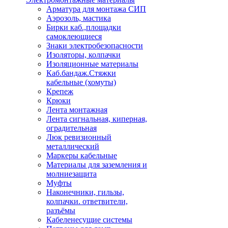
Арматура для монтажа СИП
Аэрозоль, мастика
Бирки каб.,площадки
самоклеющиеся
Знаки электробезопасности
Изоляторы, колпачки
Изоляционные материалы
Каб.бандаж.Стяжки
кабельные (хомуты)
Крепеж
Крюки
Лента монтажная
Лента сигнальная, киперная,
оградительная
Люк ревизионный
металлический
Маркеры кабельные
Материалы для заземления и
молниезащита
Муфты
Наконечники, гильзы,
колпачки. ответвители,
разъёмы
Кабеленесущие системы