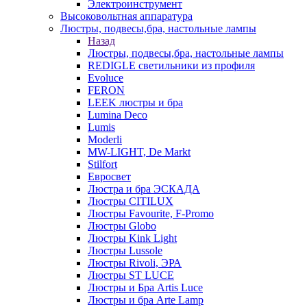
Электроинструмент
Высоковольтная аппаратура
Люстры, подвесы,бра, настольные лампы
Назад
Люстры, подвесы,бра, настольные лампы
REDIGLE светильники из профиля
Evoluce
FERON
LEEK люстры и бра
Lumina Deco
Lumis
Moderli
MW-LIGHT, De Markt
Stilfort
Евросвет
Люстра и бра ЭСКАДА
Люстры CITILUX
Люстры Favourite, F-Promo
Люстры Globo
Люстры Kink Light
Люстры Lussole
Люстры Rivoli, ЭРА
Люстры ST LUCE
Люстры и Бра Artis Luce
Люстры и бра Arte Lamp