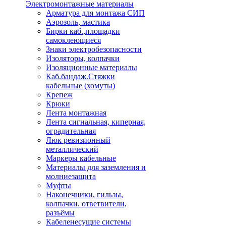
Электромонтажные материалы
Арматура для монтажа СИП
Аэрозоль, мастика
Бирки каб.,площадки
самоклеющиеся
Знаки электробезопасности
Изоляторы, колпачки
Изоляционные материалы
Каб.бандаж.Стяжки
кабельные (хомуты)
Крепеж
Крюки
Лента монтажная
Лента сигнальная, киперная,
оградительная
Люк ревизионный
металлический
Маркеры кабельные
Материалы для заземления и
молниезащита
Муфты
Наконечники, гильзы,
колпачки. ответвители,
разъёмы
Кабеленесущие системы