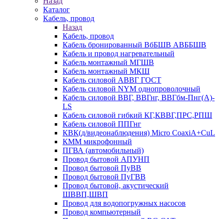
Назад
Каталог
Кабель, провод
Назад
Кабель, провод
Кабель бронированный ВбБШВ АВББШВ
Кабель и провод нагревательный
Кабель монтажный МГШВ
Кабель монтажный МКШ
Кабель силовой АВВГ ГОСТ
Кабель силовой NYM однопроволочный
Кабель силовой ВВГ, ВВГнг, ВВГбм-Пнг(А)-
LS
Кабель силовой гибкий КГ,КВВГ,ПРС,РПШ
Кабель силовой ППГнг
КВК(д/видеонаблюдения) Micro CoaxiA+CuL
КММ микрофонный
ПГВА (автомобильный)
Провод бытовой АПУНП
Провод бытовой ПуВВ
Провод бытовой ПуГВВ
Провод бытовой, акустический
ШВВП,ШВП
Провод для водопогружных насосов
Провод компьютерный