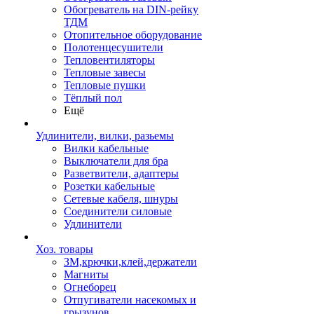
Обогреватель на DIN-рейку
ТДМ
Отопительное оборудование
Полотенцесушители
Тепловентиляторы
Тепловые завесы
Тепловые пушки
Тёплый пол
Ещё
Удлинители, вилки, разьемы
Вилки кабельные
Выключатели для бра
Разветвители, адаптеры
Розетки кабельные
Сетевые кабеля, шнуры
Соединители силовые
Удлинители
Хоз. товары
ЗМ,крючки,клей,держатели
Магниты
Огнеборец
Отпугиватели насекомых и
грызунов