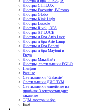
Люстра и бра ЭСКАДА
Люстры CITILUX
Люстры Favourite, F-Promo
Люстры Globo
Люстры Kink Light
Люстры Lussole
Люстры Rivoli, ЭРА
Люстры ST LUCE
Люстры и Бра Artis Luce
Люстры и бра Arte Lamp
Люстры и Бра Benetti
Люстры и бра Maytoni и
Freya
Люстры МаксЛайт
Люстры, светильники EGLO
Плафон
Разные
Светильники "Galassie"
Светильники ДИОЛУМ
Светильники линейные из
профиля Электростандарт
заказные
ТДМ люстры и бра
Ещё