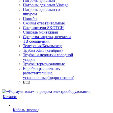
Патроны для ламп
Патроны для ламп Vintage
Патроны для ламп со
шнуром
Пломбы
Сжимы ответвительные
Соединители SKOTCH
Спираль монтажная
Средства защиты, перчатки
ТВ соединения
Телефония/Компьютер
Трубка ХВТ (кембрик)
Трубки и перчатки холодной
усадки
Трубки термоусадочные
Коробки распаячные,
разветвительные,
установочные(подрозетники)
Ещё
Каталог
Кабель, провод