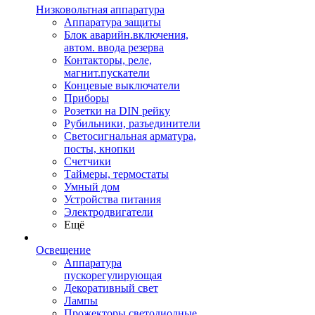
Низковольтная аппаратура
Аппаратура защиты
Блок аварийн.включения,
автом. ввода резерва
Контакторы, реле,
магнит.пускатели
Концевые выключатели
Приборы
Розетки на DIN рейку
Рубильники, разъединители
Светосигнальная арматура,
посты, кнопки
Счетчики
Таймеры, термостаты
Умный дом
Устройства питания
Электродвигатели
Ещё
Освещение
Аппаратура
пускорегулирующая
Декоративный свет
Лампы
Прожекторы светодиодные