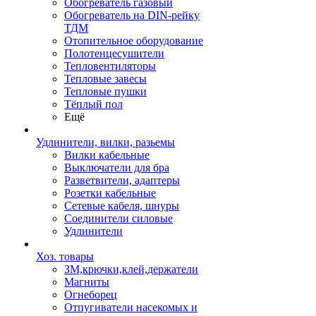
Обогреватель газовый
Обогреватель на DIN-рейку
ТДМ
Отопительное оборудование
Полотенцесушители
Тепловентиляторы
Тепловые завесы
Тепловые пушки
Тёплый пол
Ещё
Удлинители, вилки, разьемы
Вилки кабельные
Выключатели для бра
Разветвители, адаптеры
Розетки кабельные
Сетевые кабеля, шнуры
Соединители силовые
Удлинители
Хоз. товары
ЗМ,крючки,клей,держатели
Магниты
Огнеборец
Отпугиватели насекомых и