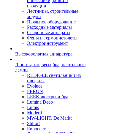
опрессовки, резки и
изоляции
Лестницы, строительные
ходули
Паяльное оборудование
Расходные материалы
Сварочные аппараты
Фены и термопистолеты
Электроинструмент
Высоковольтная аппаратура
Люстры, подвесы,бра, настольные
лампы
REDIGLE светильники из
профиля
Evoluce
FERON
LEEK люстры и бра
Lumina Deco
Lumis
Moderli
MW-LIGHT, De Markt
Stilfort
Евросвет