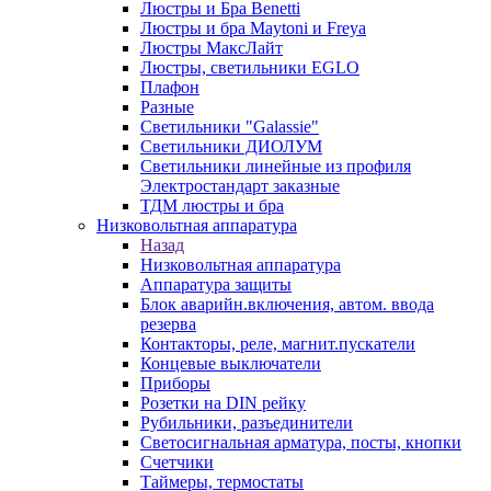
Люстры и Бра Benetti
Люстры и бра Maytoni и Freya
Люстры МаксЛайт
Люстры, светильники EGLO
Плафон
Разные
Светильники "Galassie"
Светильники ДИОЛУМ
Светильники линейные из профиля
Электростандарт заказные
ТДМ люстры и бра
Низковольтная аппаратура
Назад
Низковольтная аппаратура
Аппаратура защиты
Блок аварийн.включения, автом. ввода
резерва
Контакторы, реле, магнит.пускатели
Концевые выключатели
Приборы
Розетки на DIN рейку
Рубильники, разъединители
Светосигнальная арматура, посты, кнопки
Счетчики
Таймеры, термостаты