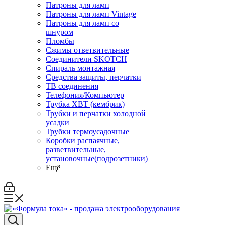
Патроны для ламп
Патроны для ламп Vintage
Патроны для ламп со
шнуром
Пломбы
Сжимы ответвительные
Соединители SKOTCH
Спираль монтажная
Средства защиты, перчатки
ТВ соединения
Телефония/Компьютер
Трубка ХВТ (кембрик)
Трубки и перчатки холодной
усадки
Трубки термоусадочные
Коробки распаячные,
разветвительные,
установочные(подрозетники)
Ещё