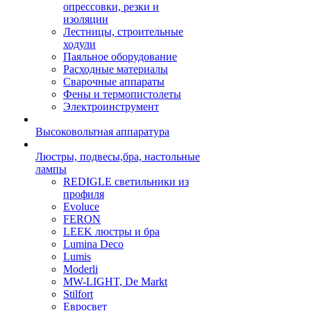
опрессовки, резки и
изоляции
Лестницы, строительные
ходули
Паяльное оборудование
Расходные материалы
Сварочные аппараты
Фены и термопистолеты
Электроинструмент
Высоковольтная аппаратура
Люстры, подвесы,бра, настольные
лампы
REDIGLE светильники из
профиля
Evoluce
FERON
LEEK люстры и бра
Lumina Deco
Lumis
Moderli
MW-LIGHT, De Markt
Stilfort
Евросвет