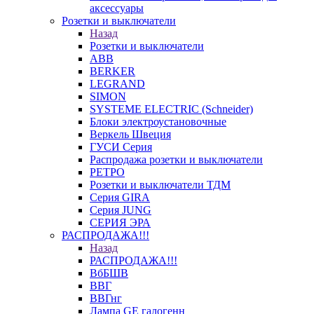
аксессуары
Розетки и выключатели
Назад
Розетки и выключатели
ABB
BERKER
LEGRAND
SIMON
SYSTEME ELECTRIC (Schneider)
Блоки электроустановочные
Веркель Швеция
ГУСИ Серия
Распродажа розетки и выключатели
РЕТРО
Розетки и выключатели ТДМ
Серия GIRA
Серия JUNG
СЕРИЯ ЭРА
РАСПРОДАЖА!!!
Назад
РАСПРОДАЖА!!!
ВбБШВ
ВВГ
ВВГнг
Лампа GE галогенн