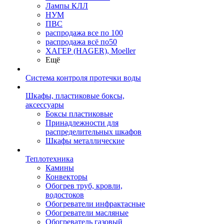
Лампы КЛЛ
НУМ
ПВС
распродажа все по 100
распродажа всё по50
ХАГЕР (HAGER), Moeller
Ещё
Система контроля протечки воды
Шкафы, пластиковые боксы,
аксессуары
Боксы пластиковые
Принадлежности для
распределительных шкафов
Шкафы металлические
Теплотехника
Камины
Конвекторы
Обогрев труб, кровли,
водостоков
Обогреватели инфрактасные
Обогреватели масляные
Обогреватель газовый