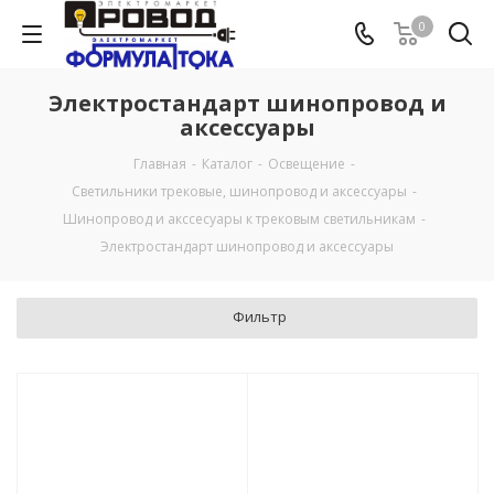
0
Электростандарт шинопровод и
аксессуары
Главная
-
Каталог
-
Освещение
-
Светильники трековые, шинопровод и аксессуары
-
Шинопровод и акссесуары к трековым светильникам
-
Электростандарт шинопровод и аксессуары
Фильтр