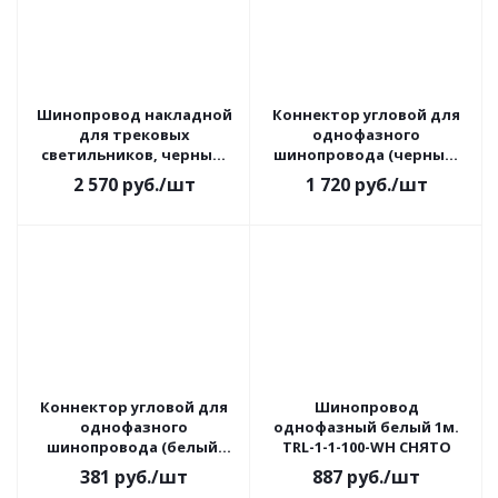
Шинопровод накладной
Коннектор угловой для
для трековых
однофазного
светильников, черный,
шинопровода (черный)
1м, Slim Magnetic
TRC-1-1-FLEX-BK
2 570
руб.
/шт
1 720
руб.
/шт
Коннектор угловой для
Шинопровод
однофазного
однофазный белый 1м.
шинопровода (белый)
TRL-1-1-100-WH СНЯТО
TRC-1-1-L-WH
381
руб.
/шт
887
руб.
/шт