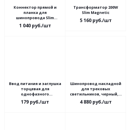
Коннектор прямой и
Трансформатор 200W
планка для
Slim Magnetic
шинопровода Slim
5 160
руб.
/шт
Magnetic черный
1 040
руб.
/шт
Ввод питания и заглушка
Шинопровод накладной
торцевая для
для трековых
однофазного
светильников, черный, 2
шинопровода (черный) /
м, Slim Magnetic
179
руб.
/шт
4 880
руб.
/шт
TRP-1-1-BK