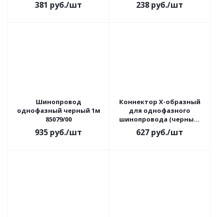
TRC-1-1-L-BK
TRC-1-1-I-BK
381
руб.
/шт
238
руб.
/шт
Шинопровод
Коннектор Х-образный
однофазный черный 1м
для однофазного
85079/00
шинопровода (черный)
TRC-1-1-X-BK
935
руб.
/шт
627
руб.
/шт