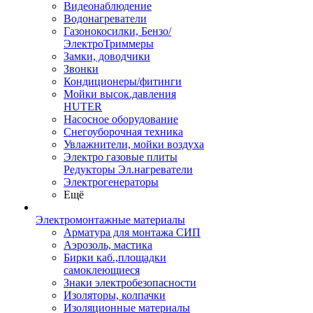
Видеонаблюдение
Водонагреватели
Газонокосилки, Бензо/
ЭлектроТриммеры
Замки, доводчики
Звонки
Кондиционеры/фитинги
Мойки высок.давления
HUTER
Насосное оборудование
Снегоуборочная техника
Увлажнители, мойки воздуха
Электро газовые плиты
Редукторы Эл.нагреватели
Электрогенераторы
Ещё
Электромонтажные материалы
Арматура для монтажа СИП
Аэрозоль, мастика
Бирки каб.,площадки
самоклеющиеся
Знаки электробезопасности
Изоляторы, колпачки
Изоляционные материалы