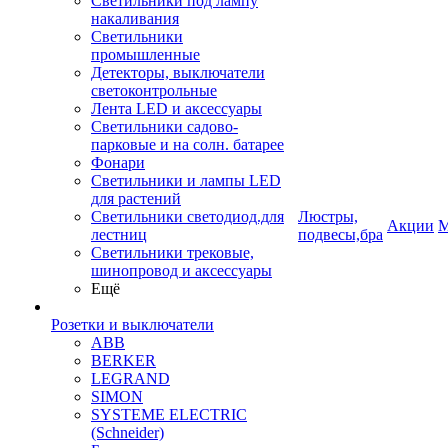
Светильники под лампу
накаливания
Светильники
промышленные
Детекторы, выключатели
светоконтрольные
Лента LED и аксессуары
Светильники садово-
парковые и на солн. батарее
Фонари
Светильники и лампы LED
для растений
Светильники светодиод.для
Люстры,
Акции
М
лестниц
подвесы,бра
Светильники трековые,
шинопровод и аксессуары
Ещё
Розетки и выключатели
ABB
BERKER
LEGRAND
SIMON
SYSTEME ELECTRIC
(Schneider)