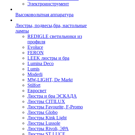
Электроинструмент
Высоковольтная аппаратура
Люстры, подвесы,бра, настольные
лампы
REDIGLE светильники из
профиля
Evoluce
FERON
LEEK люстры и бра
Lumina Deco
Lumis
Moderli
MW-LIGHT, De Markt
Stilfort
Евросвет
Люстра и бра ЭСКАДА
Люстры CITILUX
Люстры Favourite, F-Promo
Люстры Globo
Люстры Kink Light
Люстры Lussole
Люстры Rivoli, ЭРА
Люстры ST LUCE