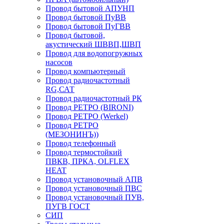
Провод бытовой АПУНП
Провод бытовой ПуВВ
Провод бытовой ПуГВВ
Провод бытовой,
акустический ШВВП,ШВП
Провод для водопогружных
насосов
Провод компьютерный
Провод радиочастотный
RG,САТ
Провод радиочастотный РК
Провод РЕТРО (BIRONI)
Провод РЕТРО (Werkel)
Провод РЕТРО
(МЕЗОНИНЪ))
Провод телефонный
Провод термостойкий
ПВКВ, ПРКА, OLFLEX
HEAT
Провод установочный АПВ
Провод установочный ПВС
Провод установочный ПУВ,
ПУГВ ГОСТ
СИП