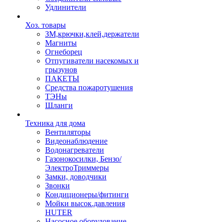
Удлинители
Хоз. товары
ЗМ,крючки,клей,держатели
Магниты
Огнеборец
Отпугиватели насекомых и
грызунов
ПАКЕТЫ
Средства пожаротушения
ТЭНы
Шланги
Техника для дома
Вентиляторы
Видеонаблюдение
Водонагреватели
Газонокосилки, Бензо/
ЭлектроТриммеры
Замки, доводчики
Звонки
Кондиционеры/фитинги
Мойки высок.давления
HUTER
Насосное оборудование