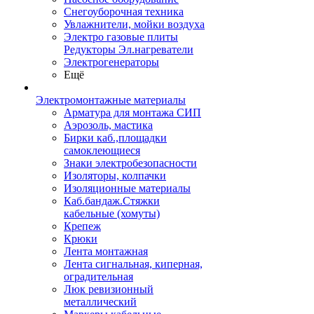
Снегоуборочная техника
Увлажнители, мойки воздуха
Электро газовые плиты
Редукторы Эл.нагреватели
Электрогенераторы
Ещё
Электромонтажные материалы
Арматура для монтажа СИП
Аэрозоль, мастика
Бирки каб.,площадки
самоклеющиеся
Знаки электробезопасности
Изоляторы, колпачки
Изоляционные материалы
Каб.бандаж.Стяжки
кабельные (хомуты)
Крепеж
Крюки
Лента монтажная
Лента сигнальная, киперная,
оградительная
Люк ревизионный
металлический