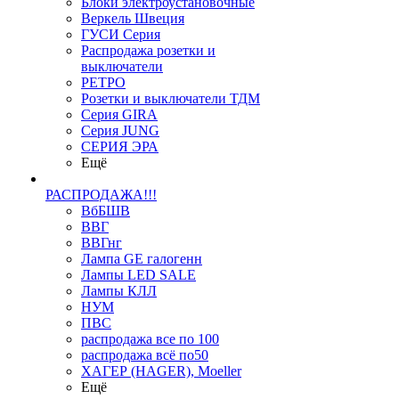
Блоки электроустановочные
Веркель Швеция
ГУСИ Серия
Распродажа розетки и
выключатели
РЕТРО
Розетки и выключатели ТДМ
Серия GIRA
Серия JUNG
СЕРИЯ ЭРА
Ещё
РАСПРОДАЖА!!!
ВбБШВ
ВВГ
ВВГнг
Лампа GE галогенн
Лампы LED SALE
Лампы КЛЛ
НУМ
ПВС
распродажа все по 100
распродажа всё по50
ХАГЕР (HAGER), Moeller
Ещё