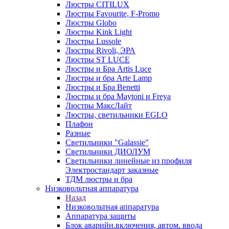
Люстры CITILUX
Люстры Favourite, F-Promo
Люстры Globo
Люстры Kink Light
Люстры Lussole
Люстры Rivoli, ЭРА
Люстры ST LUCE
Люстры и Бра Artis Luce
Люстры и бра Arte Lamp
Люстры и Бра Benetti
Люстры и бра Maytoni и Freya
Люстры МаксЛайт
Люстры, светильники EGLO
Плафон
Разные
Светильники "Galassie"
Светильники ДИОЛУМ
Светильники линейные из профиля
Электростандарт заказные
ТДМ люстры и бра
Низковольтная аппаратура
Назад
Низковольтная аппаратура
Аппаратура защиты
Блок аварийн.включения, автом. ввода