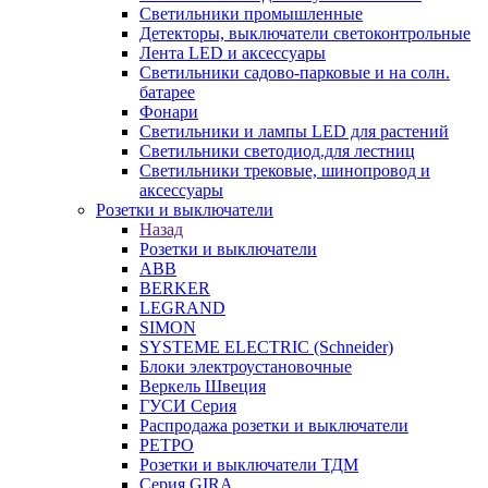
Светильники промышленные
Детекторы, выключатели светоконтрольные
Лента LED и аксессуары
Светильники садово-парковые и на солн.
батарее
Фонари
Светильники и лампы LED для растений
Светильники светодиод.для лестниц
Светильники трековые, шинопровод и
аксессуары
Розетки и выключатели
Назад
Розетки и выключатели
ABB
BERKER
LEGRAND
SIMON
SYSTEME ELECTRIC (Schneider)
Блоки электроустановочные
Веркель Швеция
ГУСИ Серия
Распродажа розетки и выключатели
РЕТРО
Розетки и выключатели ТДМ
Серия GIRA