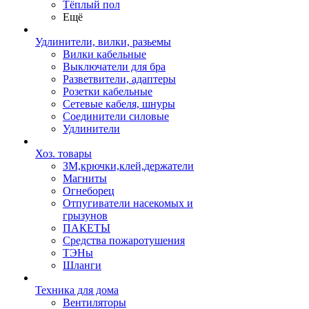
Тёплый пол
Ещё
Удлинители, вилки, разьемы
Вилки кабельные
Выключатели для бра
Разветвители, адаптеры
Розетки кабельные
Сетевые кабеля, шнуры
Соединители силовые
Удлинители
Хоз. товары
ЗМ,крючки,клей,держатели
Магниты
Огнеборец
Отпугиватели насекомых и
грызунов
ПАКЕТЫ
Средства пожаротушения
ТЭНы
Шланги
Техника для дома
Вентиляторы