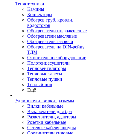
Теплотехника
Камины
Конвекторы
Обогрев труб, кровли,
водостоков
Обогреватели инфрактасные
Обогреватели масляные
Обогреватель газовый
Обогреватель на DIN-рейку
ТДМ
Отопительное оборудование
Полотенцесушители
Тепловентиляторы
Тепловые завесы
Тепловые пушки
Тёплый пол
Ещё
Удлинители, вилки, разьемы
Вилки кабельные
Выключатели для бра
Разветвители, адаптеры
Розетки кабельные
Сетевые кабеля, шнуры
Соединители силовые