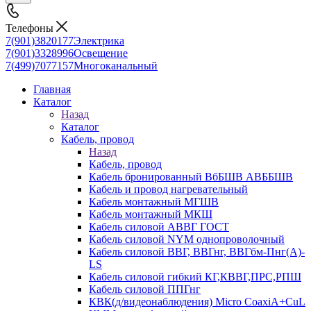
Телефоны
7(901)3820177
Электрика
7(901)3328996
Освещение
7(499)7077157
Многоканальный
Главная
Каталог
Назад
Каталог
Кабель, провод
Назад
Кабель, провод
Кабель бронированный ВбБШВ АВББШВ
Кабель и провод нагревательный
Кабель монтажный МГШВ
Кабель монтажный МКШ
Кабель силовой АВВГ ГОСТ
Кабель силовой NYM однопроволочный
Кабель силовой ВВГ, ВВГнг, ВВГбм-Пнг(А)-
LS
Кабель силовой гибкий КГ,КВВГ,ПРС,РПШ
Кабель силовой ППГнг
КВК(д/видеонаблюдения) Micro CoaxiA+CuL