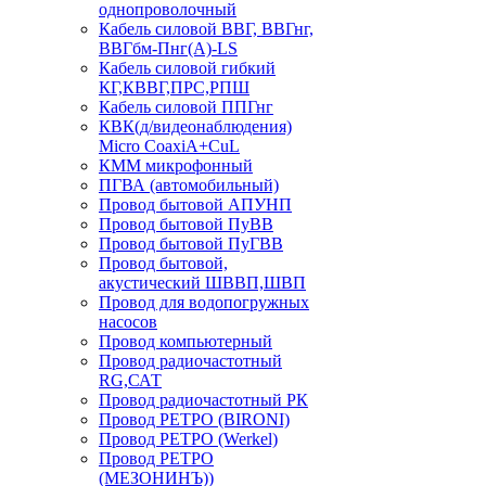
однопроволочный
Кабель силовой ВВГ, ВВГнг,
ВВГбм-Пнг(А)-LS
Кабель силовой гибкий
КГ,КВВГ,ПРС,РПШ
Кабель силовой ППГнг
КВК(д/видеонаблюдения)
Micro CoaxiA+CuL
КММ микрофонный
ПГВА (автомобильный)
Провод бытовой АПУНП
Провод бытовой ПуВВ
Провод бытовой ПуГВВ
Провод бытовой,
акустический ШВВП,ШВП
Провод для водопогружных
насосов
Провод компьютерный
Провод радиочастотный
RG,САТ
Провод радиочастотный РК
Провод РЕТРО (BIRONI)
Провод РЕТРО (Werkel)
Провод РЕТРО
(МЕЗОНИНЪ))