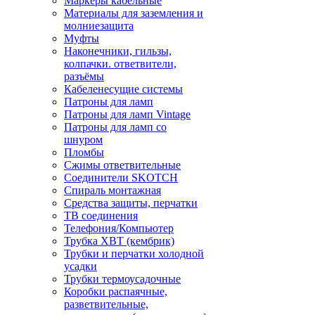
Маркеры кабельные
Материалы для заземления и
молниезащита
Муфты
Наконечники, гильзы,
колпачки. ответвители,
разъёмы
Кабеленесущие системы
Патроны для ламп
Патроны для ламп Vintage
Патроны для ламп со
шнуром
Пломбы
Сжимы ответвительные
Соединители SKOTCH
Спираль монтажная
Средства защиты, перчатки
ТВ соединения
Телефония/Компьютер
Трубка ХВТ (кембрик)
Трубки и перчатки холодной
усадки
Трубки термоусадочные
Коробки распаячные,
разветвительные,