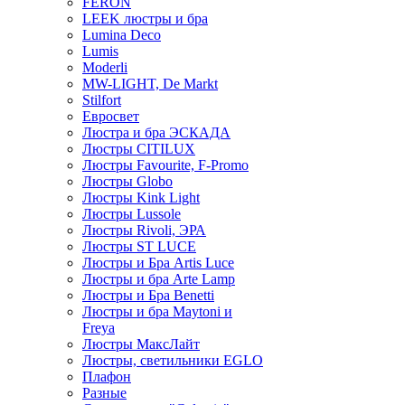
FERON
LEEK люстры и бра
Lumina Deco
Lumis
Moderli
MW-LIGHT, De Markt
Stilfort
Евросвет
Люстра и бра ЭСКАДА
Люстры CITILUX
Люстры Favourite, F-Promo
Люстры Globo
Люстры Kink Light
Люстры Lussole
Люстры Rivoli, ЭРА
Люстры ST LUCE
Люстры и Бра Artis Luce
Люстры и бра Arte Lamp
Люстры и Бра Benetti
Люстры и бра Maytoni и
Freya
Люстры МаксЛайт
Люстры, светильники EGLO
Плафон
Разные