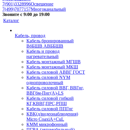
7(901)3328996
Освещение
7(499)7077157
Многоканальный
Звоните с 9:00 до 19:00
Каталог
Кабель, провод
Кабель бронированный
ВбБШВ АВББШВ
Кабель и провод
нагревательный
Кабель монтажный МГШВ
Кабель монтажный МКШ
Кабель силовой АВВГ ГОСТ
Кабель силовой NYM
однопроволочный
Кабель силовой ВВГ, ВВГнг,
ВВГбм-Пнг(А)-LS
Кабель силовой гибкий
КГ,КВВГ,ПРС,РПШ
Кабель силовой ППГнг
КВК(д/видеонаблюдения)
Micro CoaxiA+CuL
КММ микрофонный
ПГВА (автомобильный)