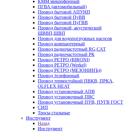
КММ микрофонный
ПГВА (автомобильный)
Провод бытовой АПУНП
Провод бытовой ПуВВ
Провод бытовой ПуГВВ
Провод бытовой, акустический
ШВВП,ШВП
Провод для водопогружных насосов
Провод компьютерный
Провод радиочастотный RG,САТ
Провод радиочастотный РК
Провод РЕТРО (BIRONI)
Провод РЕТРО (Werkel)
Провод РЕТРО (МЕЗОНИНЪ))
Провод телефонный
Провод термостойкий ПВКВ, ПРКА,
OLFLEX HEAT
Провод установочный АПВ
Провод установочный ПВС
Провод установочный ПУВ, ПУГВ ГОСТ
СИП
Тросы стальные
Инструмент
Назад
Инструмент