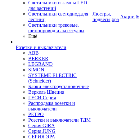
Светильники и лампы LED
для растений
Светильники светодиод.для
Люстры,
Акции
М
лестниц
подвесы,бра
Светильники трековые,
шинопровод и аксессуары
Ещё
Розетки и выключатели
ABB
BERKER
LEGRAND
SIMON
SYSTEME ELECTRIC
(Schneider)
Блоки электроустановочные
Веркель Швеция
ГУСИ Серия
Распродажа розетки и
выключатели
РЕТРО
Розетки и выключатели ТДМ
Серия GIRA
Серия JUNG
СЕРИЯ ЭРА