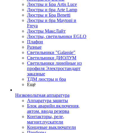
Люстры и Бра Artis Luce
Люстры и бра Arte Lamp
Люстры и Бра Benetti
Люстры и бра Maytoni и
Freya
Люстры МаксЛайт
Люстры, светильники EGLO
Плафон
Разные
Светильники "Galassie"
Светильники ДИОЛУМ
Светильники линейные из
профиля Электростандарт
заказные
ТДМ люстры и бра
Ещё
Низковольтная аппаратура
Аппаратура защиты
Блок аварийн.включения,
автом. ввода резерва
Контакторы, реле,
магнит.пускатели
Концевые выключатели
Приборы