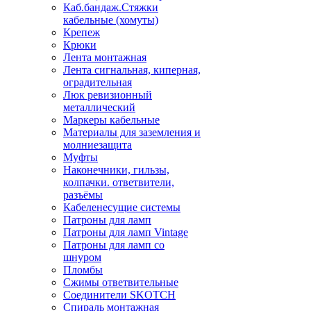
Каб.бандаж.Стяжки
кабельные (хомуты)
Крепеж
Крюки
Лента монтажная
Лента сигнальная, киперная,
оградительная
Люк ревизионный
металлический
Маркеры кабельные
Материалы для заземления и
молниезащита
Муфты
Наконечники, гильзы,
колпачки. ответвители,
разъёмы
Кабеленесущие системы
Патроны для ламп
Патроны для ламп Vintage
Патроны для ламп со
шнуром
Пломбы
Сжимы ответвительные
Соединители SKOTCH
Спираль монтажная