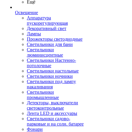
Ещё
Освещение
Аппаратура
пускорегулирующая
Декоративный свет
Лампы
Прожекторы светодиодные
Светильники для бани
Светильники
люминисцентные
Светильники Настенно-
потолочные
Светильники настольные
Светильники ночники
Светильники под лампу
накаливания
Светильники
промышленные
Детекторы, выключатели
светоконтрольные
Лента LED и аксессуары
Светильники садово-
парковые и на солн. батарее
Фонари