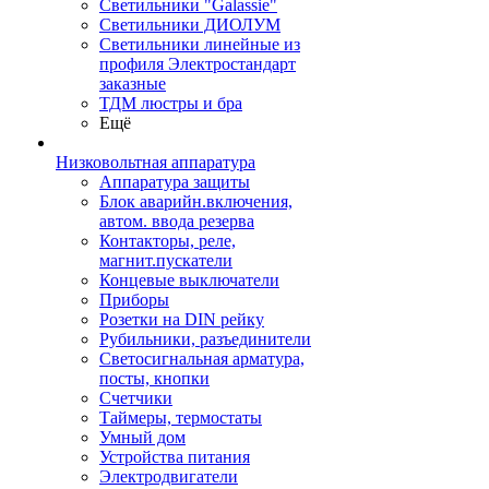
Светильники "Galassie"
Светильники ДИОЛУМ
Светильники линейные из
профиля Электростандарт
заказные
ТДМ люстры и бра
Ещё
Низковольтная аппаратура
Аппаратура защиты
Блок аварийн.включения,
автом. ввода резерва
Контакторы, реле,
магнит.пускатели
Концевые выключатели
Приборы
Розетки на DIN рейку
Рубильники, разъединители
Светосигнальная арматура,
посты, кнопки
Счетчики
Таймеры, термостаты
Умный дом
Устройства питания
Электродвигатели