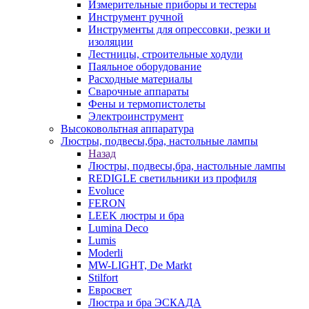
Измерительные приборы и тестеры
Инструмент ручной
Инструменты для опрессовки, резки и
изоляции
Лестницы, строительные ходули
Паяльное оборудование
Расходные материалы
Сварочные аппараты
Фены и термопистолеты
Электроинструмент
Высоковольтная аппаратура
Люстры, подвесы,бра, настольные лампы
Назад
Люстры, подвесы,бра, настольные лампы
REDIGLE светильники из профиля
Evoluce
FERON
LEEK люстры и бра
Lumina Deco
Lumis
Moderli
MW-LIGHT, De Markt
Stilfort
Евросвет
Люстра и бра ЭСКАДА