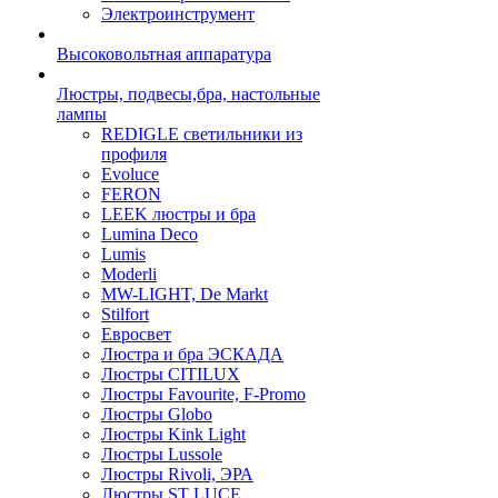
Электроинструмент
Высоковольтная аппаратура
Люстры, подвесы,бра, настольные
лампы
REDIGLE светильники из
профиля
Evoluce
FERON
LEEK люстры и бра
Lumina Deco
Lumis
Moderli
MW-LIGHT, De Markt
Stilfort
Евросвет
Люстра и бра ЭСКАДА
Люстры CITILUX
Люстры Favourite, F-Promo
Люстры Globo
Люстры Kink Light
Люстры Lussole
Люстры Rivoli, ЭРА
Люстры ST LUCE