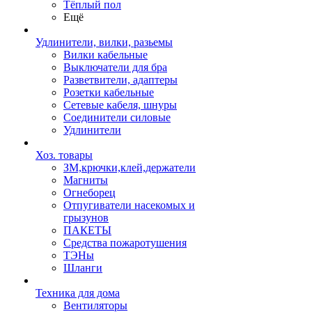
Тёплый пол
Ещё
Удлинители, вилки, разьемы
Вилки кабельные
Выключатели для бра
Разветвители, адаптеры
Розетки кабельные
Сетевые кабеля, шнуры
Соединители силовые
Удлинители
Хоз. товары
ЗМ,крючки,клей,держатели
Магниты
Огнеборец
Отпугиватели насекомых и
грызунов
ПАКЕТЫ
Средства пожаротушения
ТЭНы
Шланги
Техника для дома
Вентиляторы