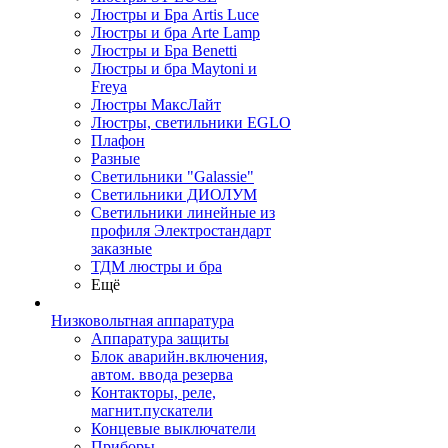
Люстры и Бра Artis Luce
Люстры и бра Arte Lamp
Люстры и Бра Benetti
Люстры и бра Maytoni и
Freya
Люстры МаксЛайт
Люстры, светильники EGLO
Плафон
Разные
Светильники "Galassie"
Светильники ДИОЛУМ
Светильники линейные из
профиля Электростандарт
заказные
ТДМ люстры и бра
Ещё
Низковольтная аппаратура
Аппаратура защиты
Блок аварийн.включения,
автом. ввода резерва
Контакторы, реле,
магнит.пускатели
Концевые выключатели
Приборы