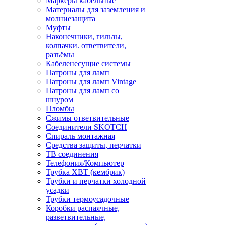
Маркеры кабельные
Материалы для заземления и
молниезащита
Муфты
Наконечники, гильзы,
колпачки. ответвители,
разъёмы
Кабеленесущие системы
Патроны для ламп
Патроны для ламп Vintage
Патроны для ламп со
шнуром
Пломбы
Сжимы ответвительные
Соединители SKOTCH
Спираль монтажная
Средства защиты, перчатки
ТВ соединения
Телефония/Компьютер
Трубка ХВТ (кембрик)
Трубки и перчатки холодной
усадки
Трубки термоусадочные
Коробки распаячные,
разветвительные,