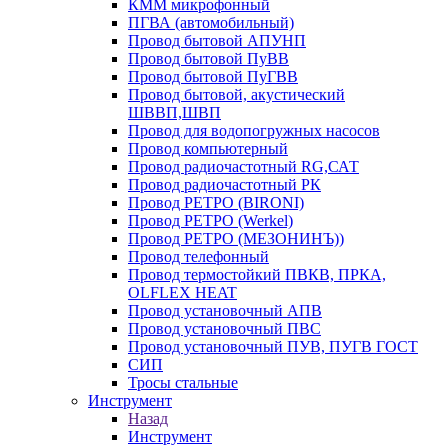
КММ микрофонный
ПГВА (автомобильный)
Провод бытовой АПУНП
Провод бытовой ПуВВ
Провод бытовой ПуГВВ
Провод бытовой, акустический
ШВВП,ШВП
Провод для водопогружных насосов
Провод компьютерный
Провод радиочастотный RG,САТ
Провод радиочастотный РК
Провод РЕТРО (BIRONI)
Провод РЕТРО (Werkel)
Провод РЕТРО (МЕЗОНИНЪ))
Провод телефонный
Провод термостойкий ПВКВ, ПРКА,
OLFLEX HEAT
Провод установочный АПВ
Провод установочный ПВС
Провод установочный ПУВ, ПУГВ ГОСТ
СИП
Тросы стальные
Инструмент
Назад
Инструмент