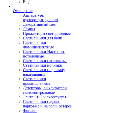
Ещё
Освещение
Аппаратура
пускорегулирующая
Декоративный свет
Лампы
Прожекторы светодиодные
Светильники для бани
Светильники
люминисцентные
Светильники Настенно-
потолочные
Светильники настольные
Светильники ночники
Светильники под лампу
накаливания
Светильники
промышленные
Детекторы, выключатели
светоконтрольные
Лента LED и аксессуары
Светильники садово-
парковые и на солн. батарее
Фонари