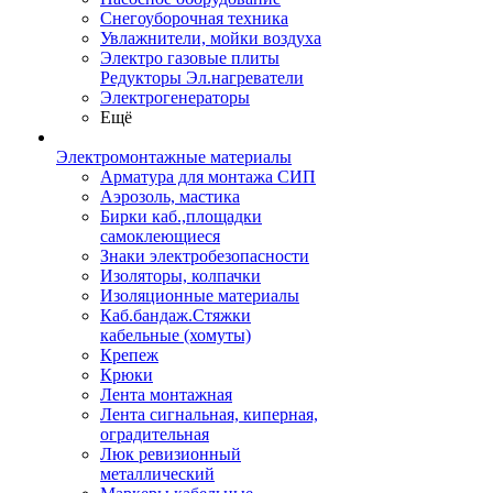
Снегоуборочная техника
Увлажнители, мойки воздуха
Электро газовые плиты
Редукторы Эл.нагреватели
Электрогенераторы
Ещё
Электромонтажные материалы
Арматура для монтажа СИП
Аэрозоль, мастика
Бирки каб.,площадки
самоклеющиеся
Знаки электробезопасности
Изоляторы, колпачки
Изоляционные материалы
Каб.бандаж.Стяжки
кабельные (хомуты)
Крепеж
Крюки
Лента монтажная
Лента сигнальная, киперная,
оградительная
Люк ревизионный
металлический