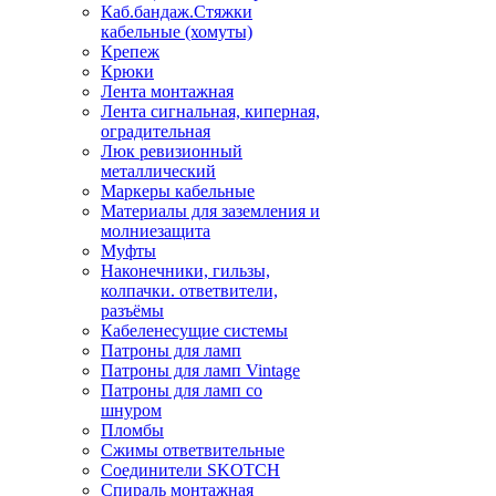
Каб.бандаж.Стяжки
кабельные (хомуты)
Крепеж
Крюки
Лента монтажная
Лента сигнальная, киперная,
оградительная
Люк ревизионный
металлический
Маркеры кабельные
Материалы для заземления и
молниезащита
Муфты
Наконечники, гильзы,
колпачки. ответвители,
разъёмы
Кабеленесущие системы
Патроны для ламп
Патроны для ламп Vintage
Патроны для ламп со
шнуром
Пломбы
Сжимы ответвительные
Соединители SKOTCH
Спираль монтажная