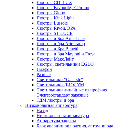
Люстры CITILUX
Люстры Favourite, F-Promo
Люстры Globo
Люстры Kink Light
Люстры Lussole
Люстры Rivoli, ЭРА
Люстры ST LUCE
Люстры и Бра Artis Luce
Люстры и бра Arte Lamp
Люстры и Бра Benetti
Люстры и бра Maytoni и Freya
Люстры МаксЛайт
Люстры, светильники EGLO
Плафон
Разные
Светильники "Galassie"
Светильники ДИОЛУМ
Светильники линейные из профиля
Электростандарт заказные
ТДМ люстры и бра
Низковольтная аппаратура
Назад
Низковольтная аппаратура
Аппаратура защиты
Блок аварийн.включения, автом. ввода