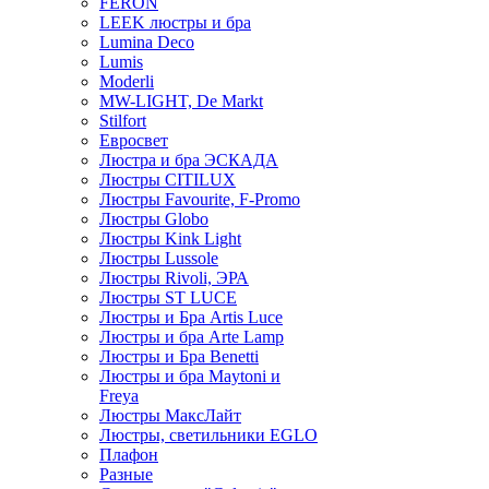
FERON
LEEK люстры и бра
Lumina Deco
Lumis
Moderli
MW-LIGHT, De Markt
Stilfort
Евросвет
Люстра и бра ЭСКАДА
Люстры CITILUX
Люстры Favourite, F-Promo
Люстры Globo
Люстры Kink Light
Люстры Lussole
Люстры Rivoli, ЭРА
Люстры ST LUCE
Люстры и Бра Artis Luce
Люстры и бра Arte Lamp
Люстры и Бра Benetti
Люстры и бра Maytoni и
Freya
Люстры МаксЛайт
Люстры, светильники EGLO
Плафон
Разные