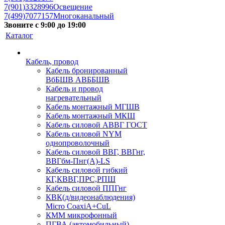
7(901)3328996
Освещение
7(499)7077157
Многоканальный
Звоните с 9:00 до 19:00
Каталог
Кабель, провод
Кабель бронированный
ВбБШВ АВББШВ
Кабель и провод
нагревательный
Кабель монтажный МГШВ
Кабель монтажный МКШ
Кабель силовой АВВГ ГОСТ
Кабель силовой NYM
однопроволочный
Кабель силовой ВВГ, ВВГнг,
ВВГбм-Пнг(А)-LS
Кабель силовой гибкий
КГ,КВВГ,ПРС,РПШ
Кабель силовой ППГнг
КВК(д/видеонаблюдения)
Micro CoaxiA+CuL
КММ микрофонный
ПГВА (автомобильный)