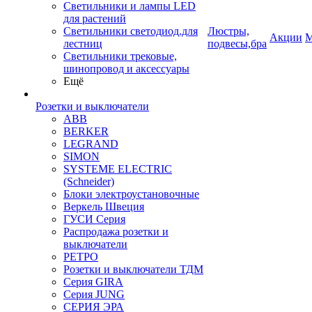
Светильники и лампы LED
для растений
Светильники светодиод.для
Люстры,
Акции
М
лестниц
подвесы,бра
Светильники трековые,
шинопровод и аксессуары
Ещё
Розетки и выключатели
ABB
BERKER
LEGRAND
SIMON
SYSTEME ELECTRIC
(Schneider)
Блоки электроустановочные
Веркель Швеция
ГУСИ Серия
Распродажа розетки и
выключатели
РЕТРО
Розетки и выключатели ТДМ
Серия GIRA
Серия JUNG
СЕРИЯ ЭРА