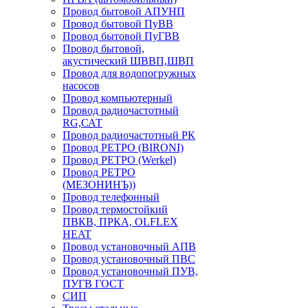
Провод бытовой АПУНП
Провод бытовой ПуВВ
Провод бытовой ПуГВВ
Провод бытовой,
акустический ШВВП,ШВП
Провод для водопогружных
насосов
Провод компьютерный
Провод радиочастотный
RG,САТ
Провод радиочастотный РК
Провод РЕТРО (BIRONI)
Провод РЕТРО (Werkel)
Провод РЕТРО
(МЕЗОНИНЪ))
Провод телефонный
Провод термостойкий
ПВКВ, ПРКА, OLFLEX
HEAT
Провод установочный АПВ
Провод установочный ПВС
Провод установочный ПУВ,
ПУГВ ГОСТ
СИП