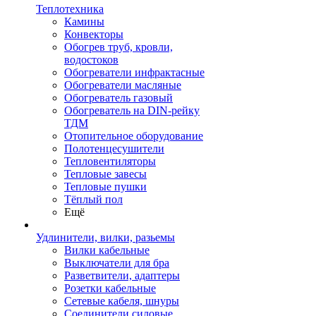
Теплотехника
Камины
Конвекторы
Обогрев труб, кровли,
водостоков
Обогреватели инфрактасные
Обогреватели масляные
Обогреватель газовый
Обогреватель на DIN-рейку
ТДМ
Отопительное оборудование
Полотенцесушители
Тепловентиляторы
Тепловые завесы
Тепловые пушки
Тёплый пол
Ещё
Удлинители, вилки, разьемы
Вилки кабельные
Выключатели для бра
Разветвители, адаптеры
Розетки кабельные
Сетевые кабеля, шнуры
Соединители силовые