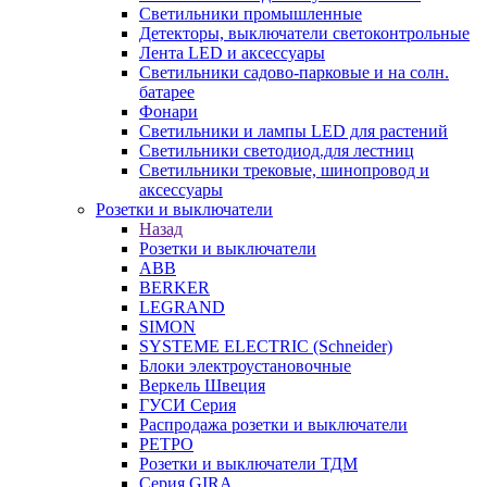
Светильники промышленные
Детекторы, выключатели светоконтрольные
Лента LED и аксессуары
Светильники садово-парковые и на солн.
батарее
Фонари
Светильники и лампы LED для растений
Светильники светодиод.для лестниц
Светильники трековые, шинопровод и
аксессуары
Розетки и выключатели
Назад
Розетки и выключатели
ABB
BERKER
LEGRAND
SIMON
SYSTEME ELECTRIC (Schneider)
Блоки электроустановочные
Веркель Швеция
ГУСИ Серия
Распродажа розетки и выключатели
РЕТРО
Розетки и выключатели ТДМ
Серия GIRA