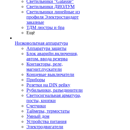
Светильники "Galassie"
Светильники ДИОЛУМ
Светильники линейные из
профиля Электростандарт
заказные
ТДМ люстры и бра
Ещё
Низковольтная аппаратура
Аппаратура защиты
Блок аварийн.включения,
автом. ввода резерва
Контакторы, реле,
магнит.пускатели
Концевые выключатели
Приборы
Розетки на DIN рейку
Рубильники, разъединители
Светосигнальная арматура,
посты, кнопки
Счетчики
Таймеры, термостаты
Умный дом
Устройства питания
Электродвигатели