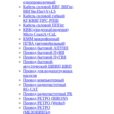
однопроволочный
Кабель силовой ВВГ, ВВГнг,
ВВГбм-Пнг(А)-LS
Кабель силовой гибкий
КГ,КВВГ,ПРС,РПШ
Кабель силовой ППГнг
КВК(д/видеонаблюдения)
Micro CoaxiA+CuL
КММ микрофонный
ПГВА (автомобильный)
Провод бытовой АПУНП
Провод бытовой ПуВВ
Провод бытовой ПуГВВ
Провод бытовой,
акустический ШВВП,ШВП
Провод для водопогружных
насосов
Провод компьютерный
Провод радиочастотный
RG,САТ
Провод радиочастотный РК
Провод РЕТРО (BIRONI)
Провод РЕТРО (Werkel)
Провод РЕТРО
(МЕЗОНИНЪ))