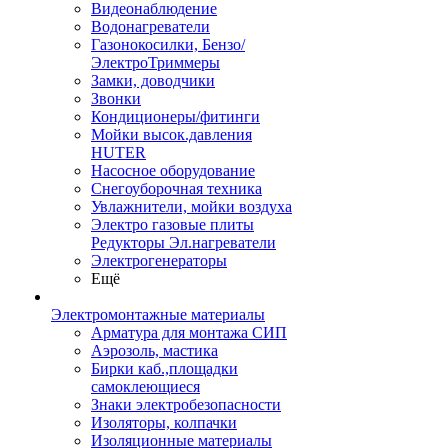
Видеонаблюдение
Водонагреватели
Газонокосилки, Бензо/
ЭлектроТриммеры
Замки, доводчики
Звонки
Кондиционеры/фитинги
Мойки высок.давления
HUTER
Насосное оборудование
Снегоуборочная техника
Увлажнители, мойки воздуха
Электро газовые плиты
Редукторы Эл.нагреватели
Электрогенераторы
Ещё
Электромонтажные материалы
Арматура для монтажа СИП
Аэрозоль, мастика
Бирки каб.,площадки
самоклеющиеся
Знаки электробезопасности
Изоляторы, колпачки
Изоляционные материалы