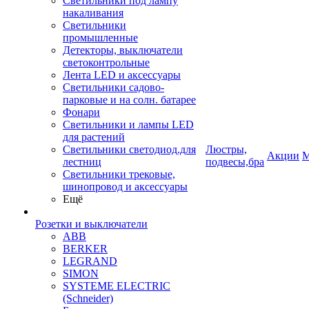
Светильники под лампу
накаливания
Светильники
промышленные
Детекторы, выключатели
светоконтрольные
Лента LED и аксессуары
Светильники садово-
парковые и на солн. батарее
Фонари
Светильники и лампы LED
для растений
Светильники светодиод.для
Люстры,
Акции
М
лестниц
подвесы,бра
Светильники трековые,
шинопровод и аксессуары
Ещё
Розетки и выключатели
ABB
BERKER
LEGRAND
SIMON
SYSTEME ELECTRIC
(Schneider)