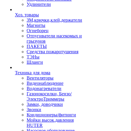
Удлинители
Хоз. товары
ЗМ,крючки,клей,держатели
Магниты
Огнеборец
Отпугиватели насекомых и
грызунов
ПАКЕТЫ
Средства пожаротушения
ТЭНы
Шланги
Техника для дома
Вентиляторы
Видеонаблюдение
Водонагреватели
Газонокосилки, Бензо/
ЭлектроТриммеры
Замки, доводчики
Звонки
Кондиционеры/фитинги
Мойки высок.давления
HUTER
Насосное оборудование