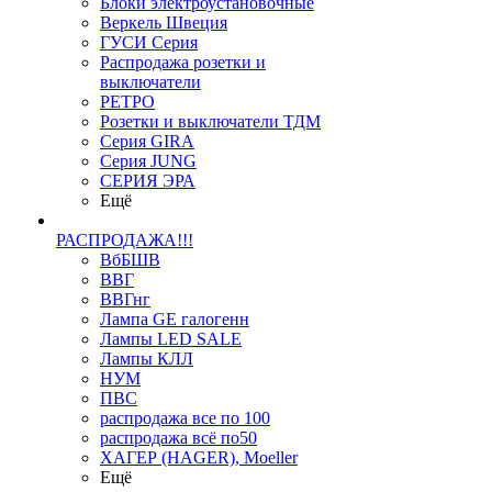
Блоки электроустановочные
Веркель Швеция
ГУСИ Серия
Распродажа розетки и
выключатели
РЕТРО
Розетки и выключатели ТДМ
Серия GIRA
Серия JUNG
СЕРИЯ ЭРА
Ещё
РАСПРОДАЖА!!!
ВбБШВ
ВВГ
ВВГнг
Лампа GE галогенн
Лампы LED SALE
Лампы КЛЛ
НУМ
ПВС
распродажа все по 100
распродажа всё по50
ХАГЕР (HAGER), Moeller
Ещё