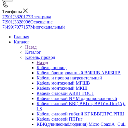
Телефоны
7(901)3820177
Электрика
7(901)3328996
Освещение
7(499)7077157
Многоканальный
Главная
Каталог
Назад
Каталог
Кабель, провод
Назад
Кабель, провод
Кабель бронированный ВбБШВ АВББШВ
Кабель и провод нагревательный
Кабель монтажный МГШВ
Кабель монтажный МКШ
Кабель силовой АВВГ ГОСТ
Кабель силовой NYM однопроволочный
Кабель силовой ВВГ, ВВГнг, ВВГбм-Пнг(А)-
LS
Кабель силовой гибкий КГ,КВВГ,ПРС,РПШ
Кабель силовой ППГнг
КВК(д/видеонаблюдения) Micro CoaxiA+CuL