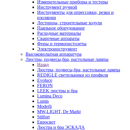
Измерительные приборы и тестеры
Инструмент ручной
Инструменты для опрессовки, резки и
изоляции
Лестницы, строительные ходули
Паяльное оборудование
Расходные материалы
Сварочные аппараты
Фены и термопистолеты
Электроинструмент
Высоковольтная аппаратура
Люстры, подвесы,бра, настольные лампы
Назад
Люстры, подвесы,бра, настольные лампы
REDIGLE светильники из профиля
Evoluce
FERON
LEEK люстры и бра
Lumina Deco
Lumis
Moderli
MW-LIGHT, De Markt
Stilfort
Евросвет
Люстра и бра ЭСКАДА