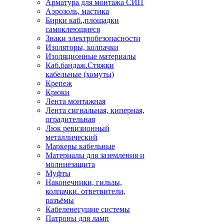
Арматура для монтажа СИП
Аэрозоль, мастика
Бирки каб.,площадки
самоклеющиеся
Знаки электробезопасности
Изоляторы, колпачки
Изоляционные материалы
Каб.бандаж.Стяжки
кабельные (хомуты)
Крепеж
Крюки
Лента монтажная
Лента сигнальная, киперная,
оградительная
Люк ревизионный
металлический
Маркеры кабельные
Материалы для заземления и
молниезащита
Муфты
Наконечники, гильзы,
колпачки. ответвители,
разъёмы
Кабеленесущие системы
Патроны для ламп