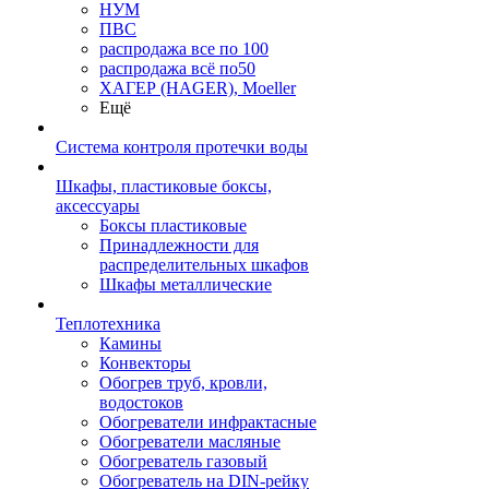
НУМ
ПВС
распродажа все по 100
распродажа всё по50
ХАГЕР (HAGER), Moeller
Ещё
Система контроля протечки воды
Шкафы, пластиковые боксы,
аксессуары
Боксы пластиковые
Принадлежности для
распределительных шкафов
Шкафы металлические
Теплотехника
Камины
Конвекторы
Обогрев труб, кровли,
водостоков
Обогреватели инфрактасные
Обогреватели масляные
Обогреватель газовый
Обогреватель на DIN-рейку