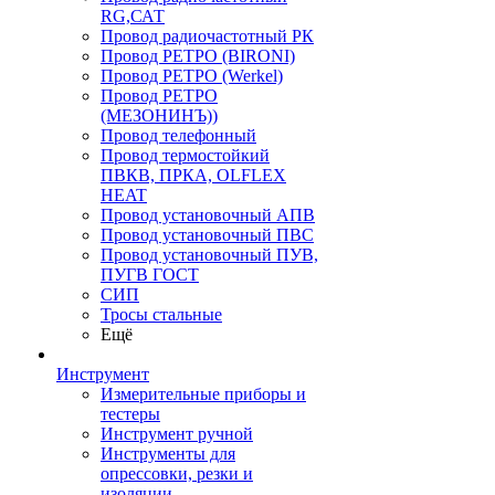
RG,САТ
Провод радиочастотный РК
Провод РЕТРО (BIRONI)
Провод РЕТРО (Werkel)
Провод РЕТРО
(МЕЗОНИНЪ))
Провод телефонный
Провод термостойкий
ПВКВ, ПРКА, OLFLEX
HEAT
Провод установочный АПВ
Провод установочный ПВС
Провод установочный ПУВ,
ПУГВ ГОСТ
СИП
Тросы стальные
Ещё
Инструмент
Измерительные приборы и
тестеры
Инструмент ручной
Инструменты для
опрессовки, резки и
изоляции