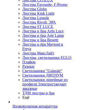
Люстры CITILUX
Люстры Favourite, F-Promo
Люстры Globo
Люстры Kink Light
Люстры Lussole
Люстры Rivoli, ЭРА
Люстры ST LUCE
Люстры и Бра Artis Luce
Люстры и бра Arte Lamp
Люстры и Бра Benetti
Люстры и бра Maytoni и
Freya
Люстры МаксЛайт
Люстры, светильники EGLO
Плафон
Разные
Светильники "Galassie"
Светильники ДИОЛУМ
Светильники линейные из
профиля Электростандарт
заказные
ТДМ люстры и бра
Ещё
Низковольтная аппаратура