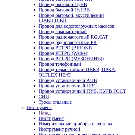
Провод бытовой ПуВВ
Провод бытовой ПуГВВ
Провод бытовой, акустический
ШВВП,ШВП
Провод для водопогружных насосов
Провод компьютерный
Провод радиочастотный RG,САТ
Провод радиочастотный РК
Провод РЕТРО (BIRONI)
Провод РЕТРО (Werkel)
Провод РЕТРО (МЕЗОНИНЪ))
Провод телефонный
Провод термостойкий ПВКВ, ПРКА,
OLFLEX HEAT
Провод установочный АПВ
Провод установочный ПВС
Провод установочный ПУВ, ПУГВ ГОСТ
СИП
Тросы стальные
Инструмент
Назад
Инструмент
Измерительные приборы и тестеры
Инструмент ручной
Инструменты для опрессовки, резки и