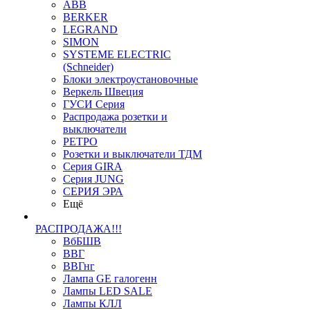
ABB
BERKER
LEGRAND
SIMON
SYSTEME ELECTRIC
(Schneider)
Блоки электроустановочные
Веркель Швеция
ГУСИ Серия
Распродажа розетки и
выключатели
РЕТРО
Розетки и выключатели ТДМ
Серия GIRA
Серия JUNG
СЕРИЯ ЭРА
Ещё
РАСПРОДАЖА!!!
ВбБШВ
ВВГ
ВВГнг
Лампа GE галогенн
Лампы LED SALE
Лампы КЛЛ