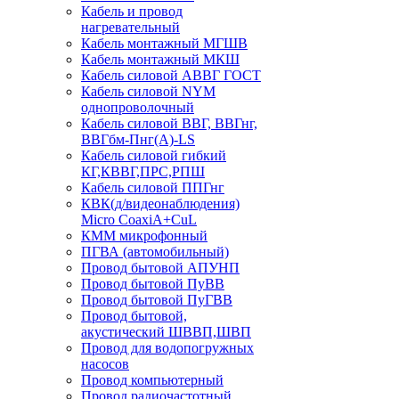
Кабель и провод
нагревательный
Кабель монтажный МГШВ
Кабель монтажный МКШ
Кабель силовой АВВГ ГОСТ
Кабель силовой NYM
однопроволочный
Кабель силовой ВВГ, ВВГнг,
ВВГбм-Пнг(А)-LS
Кабель силовой гибкий
КГ,КВВГ,ПРС,РПШ
Кабель силовой ППГнг
КВК(д/видеонаблюдения)
Micro CoaxiA+CuL
КММ микрофонный
ПГВА (автомобильный)
Провод бытовой АПУНП
Провод бытовой ПуВВ
Провод бытовой ПуГВВ
Провод бытовой,
акустический ШВВП,ШВП
Провод для водопогружных
насосов
Провод компьютерный
Провод радиочастотный