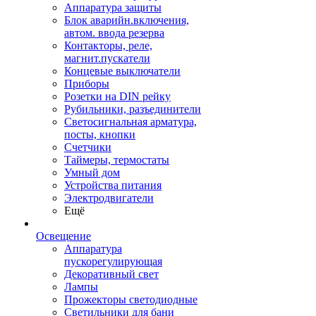
Аппаратура защиты
Блок аварийн.включения,
автом. ввода резерва
Контакторы, реле,
магнит.пускатели
Концевые выключатели
Приборы
Розетки на DIN рейку
Рубильники, разъединители
Светосигнальная арматура,
посты, кнопки
Счетчики
Таймеры, термостаты
Умный дом
Устройства питания
Электродвигатели
Ещё
Освещение
Аппаратура
пускорегулирующая
Декоративный свет
Лампы
Прожекторы светодиодные
Светильники для бани