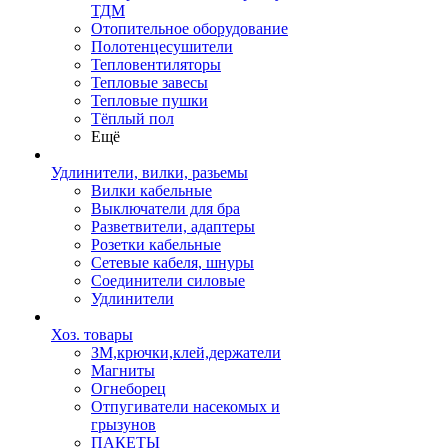
ТДМ
Отопительное оборудование
Полотенцесушители
Тепловентиляторы
Тепловые завесы
Тепловые пушки
Тёплый пол
Ещё
Удлинители, вилки, разьемы
Вилки кабельные
Выключатели для бра
Разветвители, адаптеры
Розетки кабельные
Сетевые кабеля, шнуры
Соединители силовые
Удлинители
Хоз. товары
ЗМ,крючки,клей,держатели
Магниты
Огнеборец
Отпугиватели насекомых и
грызунов
ПАКЕТЫ