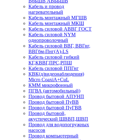
ВбБШВ АВББШВ
Кабель и провод
нагревательный
Кабель монтажный МГШВ
Кабель монтажный МКШ
Кабель силовой АВВГ ГОСТ
Кабель силовой NYM
однопроволочный
Кабель силовой ВВГ, ВВГнг,
ВВГбм-Пнг(А)-LS
Кабель силовой гибкий
КГ,КВВГ,ПРС,РПШ
Кабель силовой ППГнг
КВК(д/видеонаблюдения)
Micro CoaxiA+CuL
КММ микрофонный
ПГВА (автомобильный)
Провод бытовой АПУНП
Провод бытовой ПуВВ
Провод бытовой ПуГВВ
Провод бытовой,
акустический ШВВП,ШВП
Провод для водопогружных
насосов
Провод компьютерный