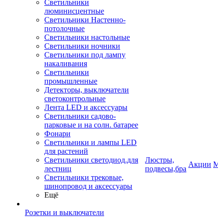
Светильники
люминисцентные
Светильники Настенно-
потолочные
Светильники настольные
Светильники ночники
Светильники под лампу
накаливания
Светильники
промышленные
Детекторы, выключатели
светоконтрольные
Лента LED и аксессуары
Светильники садово-
парковые и на солн. батарее
Фонари
Светильники и лампы LED
для растений
Светильники светодиод.для
Люстры,
Акции
М
лестниц
подвесы,бра
Светильники трековые,
шинопровод и аксессуары
Ещё
Розетки и выключатели