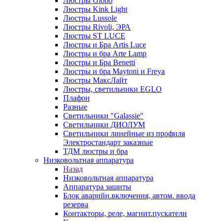
Люстры Globo
Люстры Kink Light
Люстры Lussole
Люстры Rivoli, ЭРА
Люстры ST LUCE
Люстры и Бра Artis Luce
Люстры и бра Arte Lamp
Люстры и Бра Benetti
Люстры и бра Maytoni и Freya
Люстры МаксЛайт
Люстры, светильники EGLO
Плафон
Разные
Светильники "Galassie"
Светильники ДИОЛУМ
Светильники линейные из профиля
Электростандарт заказные
ТДМ люстры и бра
Низковольтная аппаратура
Назад
Низковольтная аппаратура
Аппаратура защиты
Блок аварийн.включения, автом. ввода
резерва
Контакторы, реле, магнит.пускатели