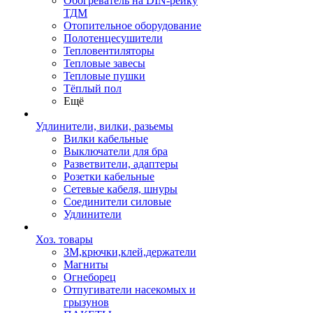
Обогреватель на DIN-рейку
ТДМ
Отопительное оборудование
Полотенцесушители
Тепловентиляторы
Тепловые завесы
Тепловые пушки
Тёплый пол
Ещё
Удлинители, вилки, разьемы
Вилки кабельные
Выключатели для бра
Разветвители, адаптеры
Розетки кабельные
Сетевые кабеля, шнуры
Соединители силовые
Удлинители
Хоз. товары
ЗМ,крючки,клей,держатели
Магниты
Огнеборец
Отпугиватели насекомых и
грызунов