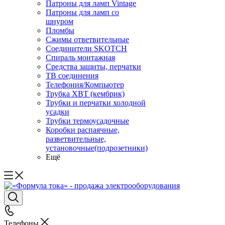
Патроны для ламп Vintage
Патроны для ламп со
шнуром
Пломбы
Сжимы ответвительные
Соединители SKOTCH
Спираль монтажная
Средства защиты, перчатки
ТВ соединения
Телефония/Компьютер
Трубка ХВТ (кембрик)
Трубки и перчатки холодной
усадки
Трубки термоусадочные
Коробки распаячные,
разветвительные,
установочные(подрозетники)
Ещё
Телефоны