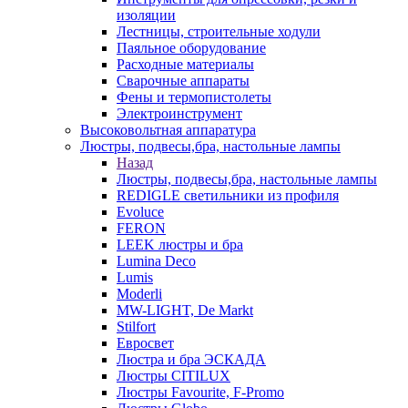
изоляции
Лестницы, строительные ходули
Паяльное оборудование
Расходные материалы
Сварочные аппараты
Фены и термопистолеты
Электроинструмент
Высоковольтная аппаратура
Люстры, подвесы,бра, настольные лампы
Назад
Люстры, подвесы,бра, настольные лампы
REDIGLE светильники из профиля
Evoluce
FERON
LEEK люстры и бра
Lumina Deco
Lumis
Moderli
MW-LIGHT, De Markt
Stilfort
Евросвет
Люстра и бра ЭСКАДА
Люстры CITILUX
Люстры Favourite, F-Promo