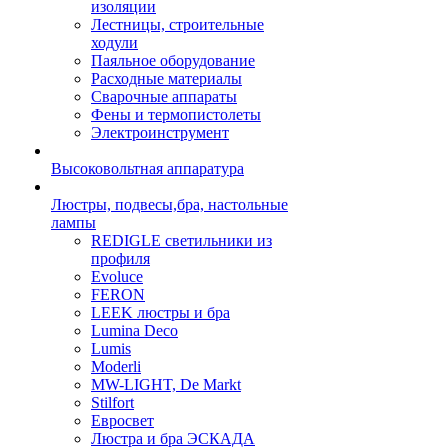
изоляции
Лестницы, строительные
ходули
Паяльное оборудование
Расходные материалы
Сварочные аппараты
Фены и термопистолеты
Электроинструмент
Высоковольтная аппаратура
Люстры, подвесы,бра, настольные
лампы
REDIGLE светильники из
профиля
Evoluce
FERON
LEEK люстры и бра
Lumina Deco
Lumis
Moderli
MW-LIGHT, De Markt
Stilfort
Евросвет
Люстра и бра ЭСКАДА