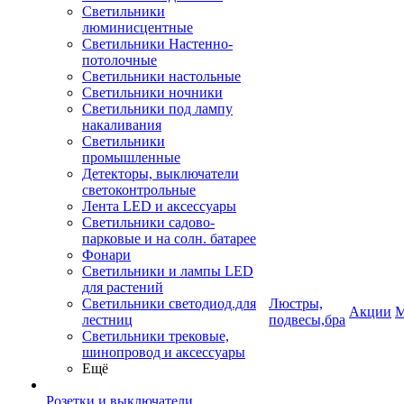
Светильники
люминисцентные
Светильники Настенно-
потолочные
Светильники настольные
Светильники ночники
Светильники под лампу
накаливания
Светильники
промышленные
Детекторы, выключатели
светоконтрольные
Лента LED и аксессуары
Светильники садово-
парковые и на солн. батарее
Фонари
Светильники и лампы LED
для растений
Светильники светодиод.для
Люстры,
Акции
М
лестниц
подвесы,бра
Светильники трековые,
шинопровод и аксессуары
Ещё
Розетки и выключатели