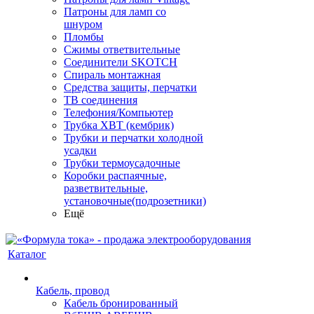
Патроны для ламп со
шнуром
Пломбы
Сжимы ответвительные
Соединители SKOTCH
Спираль монтажная
Средства защиты, перчатки
ТВ соединения
Телефония/Компьютер
Трубка ХВТ (кембрик)
Трубки и перчатки холодной
усадки
Трубки термоусадочные
Коробки распаячные,
разветвительные,
установочные(подрозетники)
Ещё
Каталог
Кабель, провод
Кабель бронированный