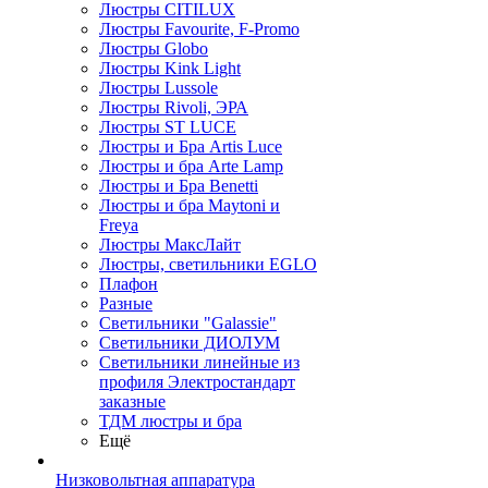
Люстры CITILUX
Люстры Favourite, F-Promo
Люстры Globo
Люстры Kink Light
Люстры Lussole
Люстры Rivoli, ЭРА
Люстры ST LUCE
Люстры и Бра Artis Luce
Люстры и бра Arte Lamp
Люстры и Бра Benetti
Люстры и бра Maytoni и
Freya
Люстры МаксЛайт
Люстры, светильники EGLO
Плафон
Разные
Светильники "Galassie"
Светильники ДИОЛУМ
Светильники линейные из
профиля Электростандарт
заказные
ТДМ люстры и бра
Ещё
Низковольтная аппаратура