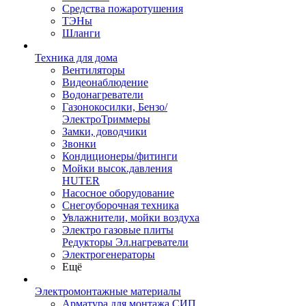
Средства пожаротушения
ТЭНы
Шланги
Техника для дома
Вентиляторы
Видеонаблюдение
Водонагреватели
Газонокосилки, Бензо/
ЭлектроТриммеры
Замки, доводчики
Звонки
Кондиционеры/фитинги
Мойки высок.давления
HUTER
Насосное оборудование
Снегоуборочная техника
Увлажнители, мойки воздуха
Электро газовые плиты
Редукторы Эл.нагреватели
Электрогенераторы
Ещё
Электромонтажные материалы
Арматура для монтажа СИП