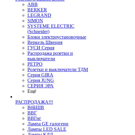
ABB
BERKER
LEGRAND
SIMON
SYSTEME ELECTRIC
(Schneider)
Блоки электроустановочные
Веркель Швеция
ГУСИ Серия
Распродажа розетки и
выключатели
РЕТРО
Розетки и выключатели ТДМ
Серия GIRA
Серия JUNG
СЕРИЯ ЭРА
Ещё
РАСПРОДАЖА!!!
ВбБШВ
ВВГ
ВВГнг
Лампа GE галогенн
Лампы LED SALE
Лампы КЛЛ