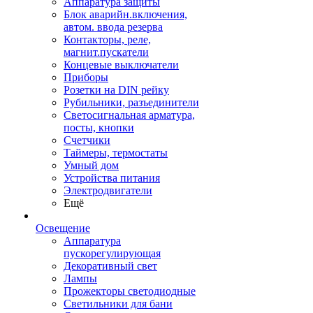
Аппаратура защиты
Блок аварийн.включения,
автом. ввода резерва
Контакторы, реле,
магнит.пускатели
Концевые выключатели
Приборы
Розетки на DIN рейку
Рубильники, разъединители
Светосигнальная арматура,
посты, кнопки
Счетчики
Таймеры, термостаты
Умный дом
Устройства питания
Электродвигатели
Ещё
Освещение
Аппаратура
пускорегулирующая
Декоративный свет
Лампы
Прожекторы светодиодные
Светильники для бани