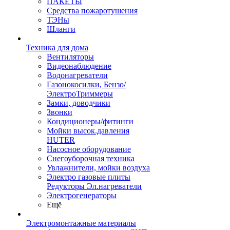
ПАКЕТЫ
Средства пожаротушения
ТЭНы
Шланги
Техника для дома
Вентиляторы
Видеонаблюдение
Водонагреватели
Газонокосилки, Бензо/
ЭлектроТриммеры
Замки, доводчики
Звонки
Кондиционеры/фитинги
Мойки высок.давления
HUTER
Насосное оборудование
Снегоуборочная техника
Увлажнители, мойки воздуха
Электро газовые плиты
Редукторы Эл.нагреватели
Электрогенераторы
Ещё
Электромонтажные материалы