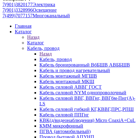
7(901)3820177
Электрика
7(901)3328996
Освещение
7(499)7077157
Многоканальный
Главная
Каталог
Назад
Каталог
Кабель, провод
Назад
Кабель, провод
Кабель бронированный ВбБШВ АВББШВ
Кабель и провод нагревательный
Кабель монтажный МГШВ
Кабель монтажный МКШ
Кабель силовой АВВГ ГОСТ
Кабель силовой NYM однопроволочный
Кабель силовой ВВГ, ВВГнг, ВВГбм-Пнг(А)-
LS
Кабель силовой гибкий КГ,КВВГ,ПРС,РПШ
Кабель силовой ППГнг
КВК(д/видеонаблюдения) Micro CoaxiA+CuL
КММ микрофонный
ПГВА (автомобильный)
Провод бытовой АПУНП