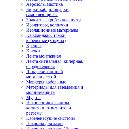
Аэрозоль, мастика
Бирки каб.,площадки
самоклеющиеся
Знаки электробезопасности
Изоляторы, колпачки
Изоляционные материалы
Каб.бандаж.Стяжки
кабельные (хомуты)
Крепеж
Крюки
Лента монтажная
Лента сигнальная, киперная,
оградительная
Люк ревизионный
металлический
Маркеры кабельные
Материалы для заземления и
молниезащита
Муфты
Наконечники, гильзы,
колпачки. ответвители,
разъёмы
Кабеленесущие системы
Патроны для ламп
Патроны для ламп Vintage