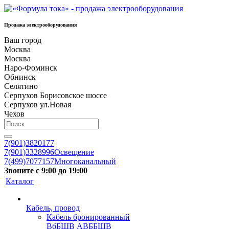
Продажа электрооборудования
Ваш город
Москва
Москва
Наро-Фоминск
Обнинск
Селятино
Серпухов Борисовское шоссе
Серпухов ул.Новая
Чехов
7(901)3820177
7(901)3328996
Освещение
7(499)7077157
Многоканальный
Звоните с 9:00 до 19:00
Каталог
Кабель, провод
Кабель бронированный
ВбБШВ АВББШВ