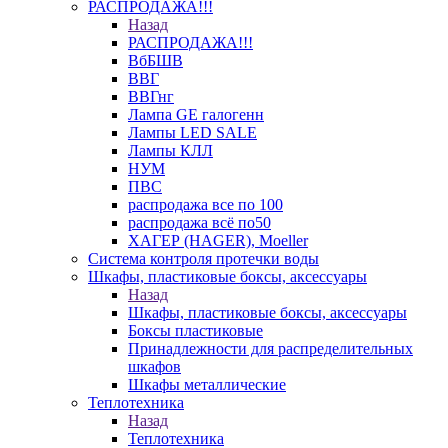
РАСПРОДАЖА!!!
Назад
РАСПРОДАЖА!!!
ВбБШВ
ВВГ
ВВГнг
Лампа GE галогенн
Лампы LED SALE
Лампы КЛЛ
НУМ
ПВС
распродажа все по 100
распродажа всё по50
ХАГЕР (HAGER), Moeller
Система контроля протечки воды
Шкафы, пластиковые боксы, аксессуары
Назад
Шкафы, пластиковые боксы, аксессуары
Боксы пластиковые
Принадлежности для распределительных
шкафов
Шкафы металлические
Теплотехника
Назад
Теплотехника