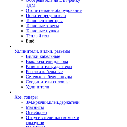
Обогреватель на DIN-рейку
ТДМ
Отопительное оборудование
Полотенцесушители
Тепловентиляторы
Тепловые завесы
Тепловые пушки
Тёплый пол
Ещё
Удлинители, вилки, разьемы
Вилки кабельные
Выключатели для бра
Разветвители, адаптеры
Розетки кабельные
Сетевые кабеля, шнуры
Соединители силовые
Удлинители
Хоз. товары
ЗМ,крючки,клей,держатели
Магниты
Огнеборец
Отпугиватели насекомых и
грызунов