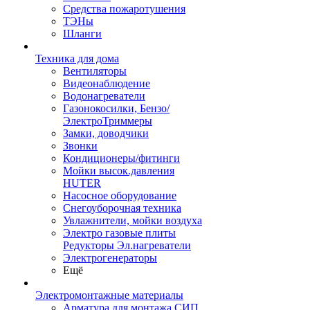
Средства пожаротушения
ТЭНы
Шланги
Техника для дома
Вентиляторы
Видеонаблюдение
Водонагреватели
Газонокосилки, Бензо/
ЭлектроТриммеры
Замки, доводчики
Звонки
Кондиционеры/фитинги
Мойки высок.давления
HUTER
Насосное оборудование
Снегоуборочная техника
Увлажнители, мойки воздуха
Электро газовые плиты
Редукторы Эл.нагреватели
Электрогенераторы
Ещё
Электромонтажные материалы
Арматура для монтажа СИП