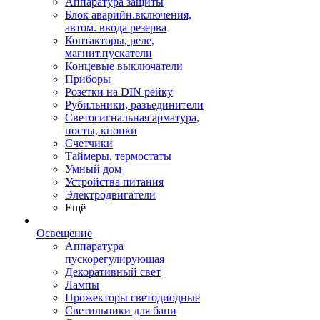
Аппаратура защиты
Блок аварийн.включения,
автом. ввода резерва
Контакторы, реле,
магнит.пускатели
Концевые выключатели
Приборы
Розетки на DIN рейку
Рубильники, разъединители
Светосигнальная арматура,
посты, кнопки
Счетчики
Таймеры, термостаты
Умный дом
Устройства питания
Электродвигатели
Ещё
Освещение
Аппаратура
пускорегулирующая
Декоративный свет
Лампы
Прожекторы светодиодные
Светильники для бани