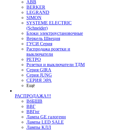
ABB
BERKER
LEGRAND
SIMON
SYSTEME ELECTRIC
(Schneider)
Блоки электроустановочные
Веркель Швеция
ГУСИ Серия
Распродажа розетки и
выключатели
РЕТРО
Розетки и выключатели ТДМ
Серия GIRA
Серия JUNG
СЕРИЯ ЭРА
Ещё
РАСПРОДАЖА!!!
ВбБШВ
ВВГ
ВВГнг
Лампа GE галогенн
Лампы LED SALE
Лампы КЛЛ