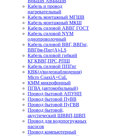
ВбБШВ АВББШВ
Кабель и провод
нагревательный
Кабель монтажный МГШВ
Кабель монтажный МКШ
Кабель силовой АВВГ ГОСТ
Кабель силовой NYM
однопроволочный
Кабель силовой ВВГ, ВВГнг,
ВВГбм-Пнг(А)-LS
Кабель силовой гибкий
КГ,КВВГ,ПРС,РПШ
Кабель силовой ППГнг
КВК(д/видеонаблюдения)
Micro CoaxiA+CuL
КММ микрофонный
ПГВА (автомобильный)
Провод бытовой АПУНП
Провод бытовой ПуВВ
Провод бытовой ПуГВВ
Провод бытовой,
акустический ШВВП,ШВП
Провод для водопогружных
насосов
Провод компьютерный