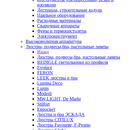
изоляции
Лестницы, строительные ходули
Паяльное оборудование
Расходные материалы
Сварочные аппараты
Фены и термопистолеты
Электроинструмент
Высоковольтная аппаратура
Люстры, подвесы,бра, настольные лампы
Назад
Люстры, подвесы,бра, настольные лампы
REDIGLE светильники из профиля
Evoluce
FERON
LEEK люстры и бра
Lumina Deco
Lumis
Moderli
MW-LIGHT, De Markt
Stilfort
Евросвет
Люстра и бра ЭСКАДА
Люстры CITILUX
Люстры Favourite, F-Promo