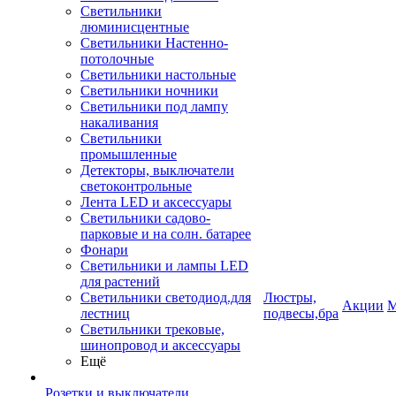
Светильники
люминисцентные
Светильники Настенно-
потолочные
Светильники настольные
Светильники ночники
Светильники под лампу
накаливания
Светильники
промышленные
Детекторы, выключатели
светоконтрольные
Лента LED и аксессуары
Светильники садово-
парковые и на солн. батарее
Фонари
Светильники и лампы LED
для растений
Светильники светодиод.для
Люстры,
Акции
М
лестниц
подвесы,бра
Светильники трековые,
шинопровод и аксессуары
Ещё
Розетки и выключатели