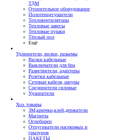
ТДМ
Отопительное оборудование
Полотенцесушители
Тепловентиляторы
Тепловые завесы
Тепловые пушки
Тёплый пол
Ещё
Удлинители, вилки, разьемы
Вилки кабельные
Выключатели для бра
Разветвители, адаптеры
Розетки кабельные
Сетевые кабеля, шнуры
Соединители силовые
Удлинители
Хоз. товары
ЗМ,крючки,клей,держатели
Магниты
Огнеборец
Отпугиватели насекомых и
грызунов
ПАКЕТЫ