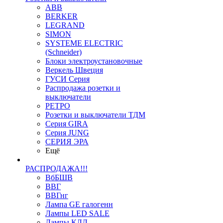
ABB
BERKER
LEGRAND
SIMON
SYSTEME ELECTRIC
(Schneider)
Блоки электроустановочные
Веркель Швеция
ГУСИ Серия
Распродажа розетки и
выключатели
РЕТРО
Розетки и выключатели ТДМ
Серия GIRA
Серия JUNG
СЕРИЯ ЭРА
Ещё
РАСПРОДАЖА!!!
ВбБШВ
ВВГ
ВВГнг
Лампа GE галогенн
Лампы LED SALE
Лампы КЛЛ