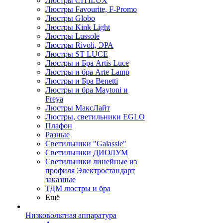
Люстры CITILUX
Люстры Favourite, F-Promo
Люстры Globo
Люстры Kink Light
Люстры Lussole
Люстры Rivoli, ЭРА
Люстры ST LUCE
Люстры и Бра Artis Luce
Люстры и бра Arte Lamp
Люстры и Бра Benetti
Люстры и бра Maytoni и
Freya
Люстры МаксЛайт
Люстры, светильники EGLO
Плафон
Разные
Светильники "Galassie"
Светильники ДИОЛУМ
Светильники линейные из
профиля Электростандарт
заказные
ТДМ люстры и бра
Ещё
Низковольтная аппаратура