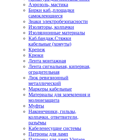
Аэрозоль, мастика
Бирки каб.,площадки
самоклеющиеся
Знаки электробезопасности
Изоляторы, колпачки
Изоляционные материалы
Каб.бандаж.Стяжки
кабельные (хомуты)
Крепеж
Крюки
Лента монтажная
Лента сигнальная, киперная,
оградительная
Люк ревизионный
металлический
Маркеры кабельные
Материалы для заземления и
молниезащита
Муфты
Наконечники, гильзы,
колпачки. ответвители,
разъёмы
Кабеленесущие системы
Патроны для ламп
Патроны для ламп Vintage