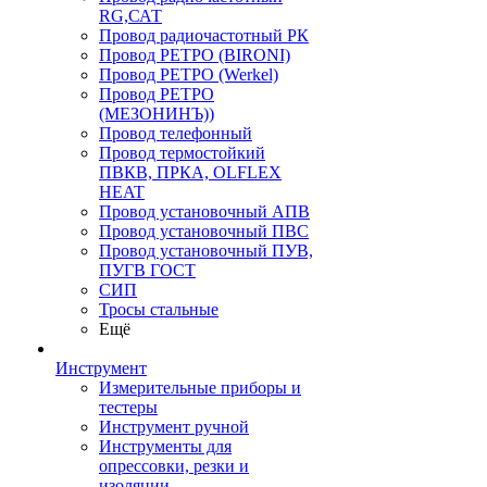
RG,САТ
Провод радиочастотный РК
Провод РЕТРО (BIRONI)
Провод РЕТРО (Werkel)
Провод РЕТРО
(МЕЗОНИНЪ))
Провод телефонный
Провод термостойкий
ПВКВ, ПРКА, OLFLEX
HEAT
Провод установочный АПВ
Провод установочный ПВС
Провод установочный ПУВ,
ПУГВ ГОСТ
СИП
Тросы стальные
Ещё
Инструмент
Измерительные приборы и
тестеры
Инструмент ручной
Инструменты для
опрессовки, резки и
изоляции