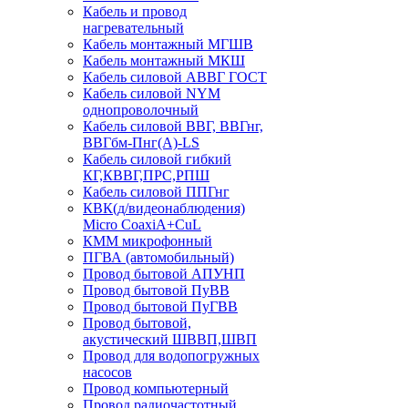
Кабель и провод
нагревательный
Кабель монтажный МГШВ
Кабель монтажный МКШ
Кабель силовой АВВГ ГОСТ
Кабель силовой NYM
однопроволочный
Кабель силовой ВВГ, ВВГнг,
ВВГбм-Пнг(А)-LS
Кабель силовой гибкий
КГ,КВВГ,ПРС,РПШ
Кабель силовой ППГнг
КВК(д/видеонаблюдения)
Micro CoaxiA+CuL
КММ микрофонный
ПГВА (автомобильный)
Провод бытовой АПУНП
Провод бытовой ПуВВ
Провод бытовой ПуГВВ
Провод бытовой,
акустический ШВВП,ШВП
Провод для водопогружных
насосов
Провод компьютерный
Провод радиочастотный