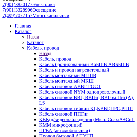
7(901)3820177
Электрика
7(901)3328996
Освещение
7(499)7077157
Многоканальный
Главная
Каталог
Назад
Каталог
Кабель, провод
Назад
Кабель, провод
Кабель бронированный ВбБШВ АВББШВ
Кабель и провод нагревательный
Кабель монтажный МГШВ
Кабель монтажный МКШ
Кабель силовой АВВГ ГОСТ
Кабель силовой NYM однопроволочный
Кабель силовой ВВГ, ВВГнг, ВВГбм-Пнг(А)-
LS
Кабель силовой гибкий КГ,КВВГ,ПРС,РПШ
Кабель силовой ППГнг
КВК(д/видеонаблюдения) Micro CoaxiA+CuL
КММ микрофонный
ПГВА (автомобильный)
Провод бытовой АПУНП