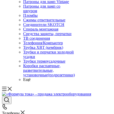
Патроны для ламп Vintage
Патроны для ламп со
шнуром
Пломбы
Сжимы ответвительные
Соединители SKOTCH
Спираль монтажная
Средства защиты, перчатки
ТВ соединения
Телефония/Компьютер
Трубка ХВТ (кембрик)
Трубки и перчатки холодной
усадки
Трубки термоусадочные
Коробки распаячные,
разветвительные,
установочные(подрозетники)
Ещё
Телефоны