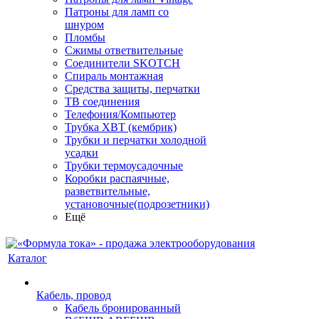
Патроны для ламп со
шнуром
Пломбы
Сжимы ответвительные
Соединители SKOTCH
Спираль монтажная
Средства защиты, перчатки
ТВ соединения
Телефония/Компьютер
Трубка ХВТ (кембрик)
Трубки и перчатки холодной
усадки
Трубки термоусадочные
Коробки распаячные,
разветвительные,
установочные(подрозетники)
Ещё
Каталог
Кабель, провод
Кабель бронированный