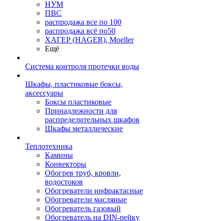
НУМ
ПВС
распродажа все по 100
распродажа всё по50
ХАГЕР (HAGER), Moeller
Ещё
Система контроля протечки воды
Шкафы, пластиковые боксы,
аксессуары
Боксы пластиковые
Принадлежности для
распределительных шкафов
Шкафы металлические
Теплотехника
Камины
Конвекторы
Обогрев труб, кровли,
водостоков
Обогреватели инфрактасные
Обогреватели масляные
Обогреватель газовый
Обогреватель на DIN-рейку