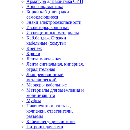
Арматура для монтажа СИП
Аэрозоль, мастика
Бирки каб.,площадки
самоклеющиеся
Знаки электробезопасности
Изоляторы, колпачки
Изоляционные материалы
Каб.бандаж.Стяжки
кабельные (хомуты)
Крепеж
Крюки
Лента монтажная
Лента сигнальная, киперная,
оградительная
Люк ревизионный
металлический
Маркеры кабельные
Материалы для заземления и
молниезащита
Муфты
Наконечники, гильзы,
колпачки. ответвители,
разъёмы
Кабеленесущие системы
Патроны для ламп