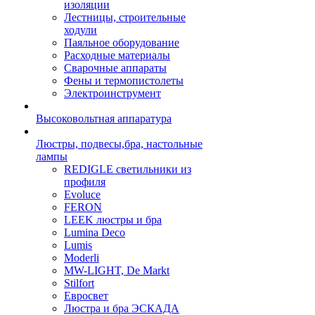
изоляции
Лестницы, строительные
ходули
Паяльное оборудование
Расходные материалы
Сварочные аппараты
Фены и термопистолеты
Электроинструмент
Высоковольтная аппаратура
Люстры, подвесы,бра, настольные
лампы
REDIGLE светильники из
профиля
Evoluce
FERON
LEEK люстры и бра
Lumina Deco
Lumis
Moderli
MW-LIGHT, De Markt
Stilfort
Евросвет
Люстра и бра ЭСКАДА