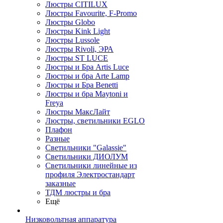
Люстры CITILUX
Люстры Favourite, F-Promo
Люстры Globo
Люстры Kink Light
Люстры Lussole
Люстры Rivoli, ЭРА
Люстры ST LUCE
Люстры и Бра Artis Luce
Люстры и бра Arte Lamp
Люстры и Бра Benetti
Люстры и бра Maytoni и
Freya
Люстры МаксЛайт
Люстры, светильники EGLO
Плафон
Разные
Светильники "Galassie"
Светильники ДИОЛУМ
Светильники линейные из
профиля Электростандарт
заказные
ТДМ люстры и бра
Ещё
Низковольтная аппаратура