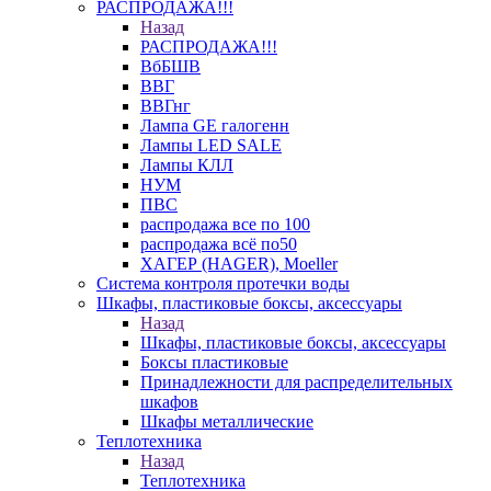
РАСПРОДАЖА!!!
Назад
РАСПРОДАЖА!!!
ВбБШВ
ВВГ
ВВГнг
Лампа GE галогенн
Лампы LED SALE
Лампы КЛЛ
НУМ
ПВС
распродажа все по 100
распродажа всё по50
ХАГЕР (HAGER), Moeller
Система контроля протечки воды
Шкафы, пластиковые боксы, аксессуары
Назад
Шкафы, пластиковые боксы, аксессуары
Боксы пластиковые
Принадлежности для распределительных
шкафов
Шкафы металлические
Теплотехника
Назад
Теплотехника