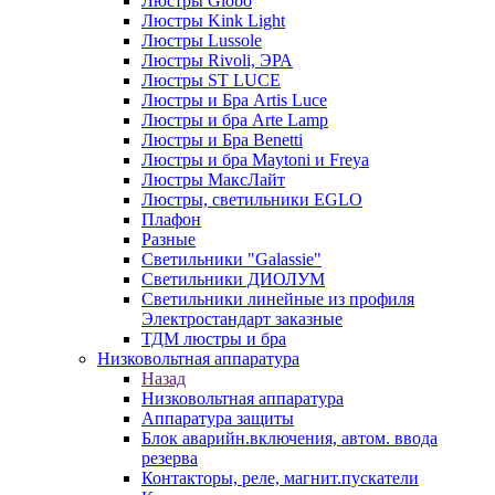
Люстры Globo
Люстры Kink Light
Люстры Lussole
Люстры Rivoli, ЭРА
Люстры ST LUCE
Люстры и Бра Artis Luce
Люстры и бра Arte Lamp
Люстры и Бра Benetti
Люстры и бра Maytoni и Freya
Люстры МаксЛайт
Люстры, светильники EGLO
Плафон
Разные
Светильники "Galassie"
Светильники ДИОЛУМ
Светильники линейные из профиля
Электростандарт заказные
ТДМ люстры и бра
Низковольтная аппаратура
Назад
Низковольтная аппаратура
Аппаратура защиты
Блок аварийн.включения, автом. ввода
резерва
Контакторы, реле, магнит.пускатели