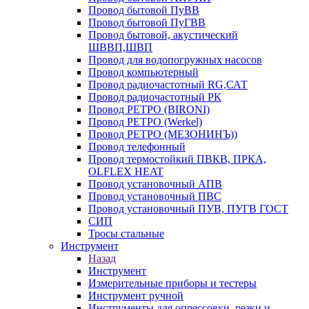
Провод бытовой ПуВВ
Провод бытовой ПуГВВ
Провод бытовой, акустический
ШВВП,ШВП
Провод для водопогружных насосов
Провод компьютерный
Провод радиочастотный RG,САТ
Провод радиочастотный РК
Провод РЕТРО (BIRONI)
Провод РЕТРО (Werkel)
Провод РЕТРО (МЕЗОНИНЪ))
Провод телефонный
Провод термостойкий ПВКВ, ПРКА,
OLFLEX HEAT
Провод установочный АПВ
Провод установочный ПВС
Провод установочный ПУВ, ПУГВ ГОСТ
СИП
Тросы стальные
Инструмент
Назад
Инструмент
Измерительные приборы и тестеры
Инструмент ручной
Инструменты для опрессовки, резки и