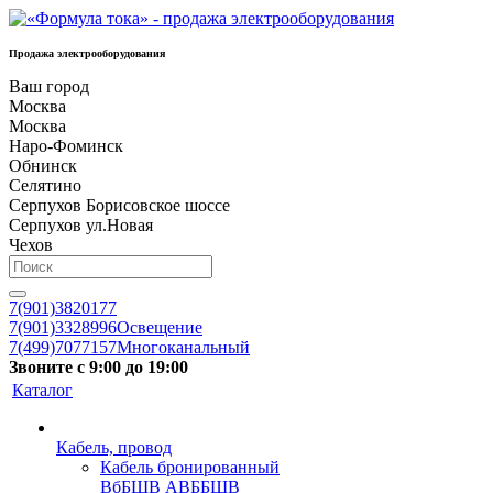
Продажа электрооборудования
Ваш город
Москва
Москва
Наро-Фоминск
Обнинск
Селятино
Серпухов Борисовское шоссе
Серпухов ул.Новая
Чехов
7(901)3820177
7(901)3328996
Освещение
7(499)7077157
Многоканальный
Звоните с 9:00 до 19:00
Каталог
Кабель, провод
Кабель бронированный
ВбБШВ АВББШВ