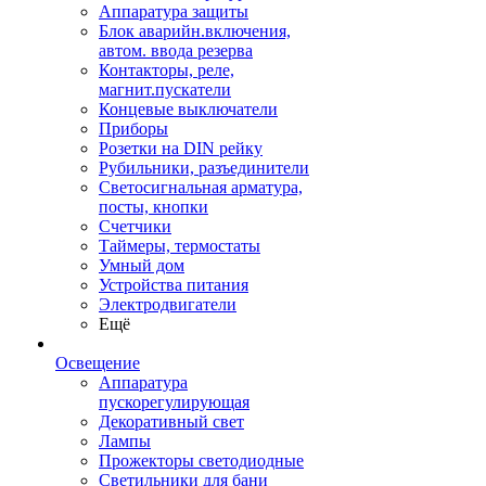
Аппаратура защиты
Блок аварийн.включения,
автом. ввода резерва
Контакторы, реле,
магнит.пускатели
Концевые выключатели
Приборы
Розетки на DIN рейку
Рубильники, разъединители
Светосигнальная арматура,
посты, кнопки
Счетчики
Таймеры, термостаты
Умный дом
Устройства питания
Электродвигатели
Ещё
Освещение
Аппаратура
пускорегулирующая
Декоративный свет
Лампы
Прожекторы светодиодные
Светильники для бани