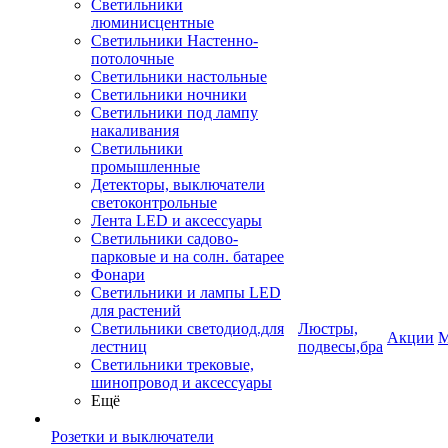
Светильники
люминисцентные
Светильники Настенно-
потолочные
Светильники настольные
Светильники ночники
Светильники под лампу
накаливания
Светильники
промышленные
Детекторы, выключатели
светоконтрольные
Лента LED и аксессуары
Светильники садово-
парковые и на солн. батарее
Фонари
Светильники и лампы LED
для растений
Светильники светодиод.для
Люстры,
Акции
М
лестниц
подвесы,бра
Светильники трековые,
шинопровод и аксессуары
Ещё
Розетки и выключатели