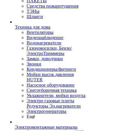
ПАКЕТЫ
Средства пожаротушения
ТЭНы
Шланги
Техника для дома
Вентиляторы
Видеонаблюдение
Водонагреватели
Газонокосилки, Бензо/
ЭлектроТриммеры
Замки, доводчики
Звонки
Кондиционеры/фитинги
Мойки высок.давления
HUTER
Насосное оборудование
Снегоуборочная техника
Увлажнители, мойки воздуха
Электро газовые плиты
Редукторы Эл.нагреватели
Электрогенераторы
Ещё
Электромонтажные материалы