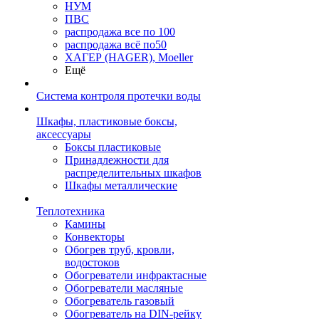
НУМ
ПВС
распродажа все по 100
распродажа всё по50
ХАГЕР (HAGER), Moeller
Ещё
Система контроля протечки воды
Шкафы, пластиковые боксы,
аксессуары
Боксы пластиковые
Принадлежности для
распределительных шкафов
Шкафы металлические
Теплотехника
Камины
Конвекторы
Обогрев труб, кровли,
водостоков
Обогреватели инфрактасные
Обогреватели масляные
Обогреватель газовый
Обогреватель на DIN-рейку