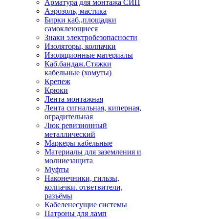
Арматура для монтажа СИП
Аэрозоль, мастика
Бирки каб.,площадки
самоклеющиеся
Знаки электробезопасности
Изоляторы, колпачки
Изоляционные материалы
Каб.бандаж.Стяжки
кабельные (хомуты)
Крепеж
Крюки
Лента монтажная
Лента сигнальная, киперная,
оградительная
Люк ревизионный
металлический
Маркеры кабельные
Материалы для заземления и
молниезащита
Муфты
Наконечники, гильзы,
колпачки. ответвители,
разъёмы
Кабеленесущие системы
Патроны для ламп