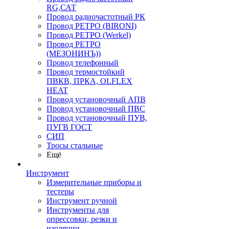
RG,САТ
Провод радиочастотный РК
Провод РЕТРО (BIRONI)
Провод РЕТРО (Werkel)
Провод РЕТРО
(МЕЗОНИНЪ))
Провод телефонный
Провод термостойкий
ПВКВ, ПРКА, OLFLEX
HEAT
Провод установочный АПВ
Провод установочный ПВС
Провод установочный ПУВ,
ПУГВ ГОСТ
СИП
Тросы стальные
Ещё
Инструмент
Измерительные приборы и
тестеры
Инструмент ручной
Инструменты для
опрессовки, резки и
изоляции