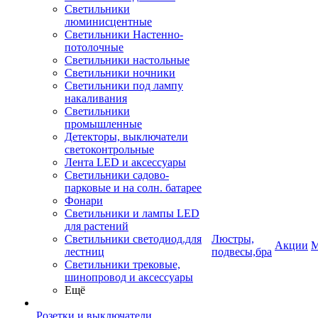
Светильники
люминисцентные
Светильники Настенно-
потолочные
Светильники настольные
Светильники ночники
Светильники под лампу
накаливания
Светильники
промышленные
Детекторы, выключатели
светоконтрольные
Лента LED и аксессуары
Светильники садово-
парковые и на солн. батарее
Фонари
Светильники и лампы LED
для растений
Светильники светодиод.для
Люстры,
Акции
М
лестниц
подвесы,бра
Светильники трековые,
шинопровод и аксессуары
Ещё
Розетки и выключатели