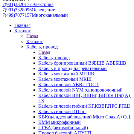
7(901)3820177
Электрика
7(901)3328996
Освещение
7(499)7077157
Многоканальный
Главная
Каталог
Назад
Каталог
Кабель, провод
Назад
Кабель, провод
Кабель бронированный ВбБШВ АВББШВ
Кабель и провод нагревательный
Кабель монтажный МГШВ
Кабель монтажный МКШ
Кабель силовой АВВГ ГОСТ
Кабель силовой NYM однопроволочный
Кабель силовой ВВГ, ВВГнг, ВВГбм-Пнг(А)-
LS
Кабель силовой гибкий КГ,КВВГ,ПРС,РПШ
Кабель силовой ППГнг
КВК(д/видеонаблюдения) Micro CoaxiA+CuL
КММ микрофонный
ПГВА (автомобильный)
Провод бытовой АПУНП