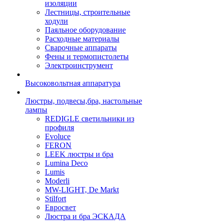
изоляции
Лестницы, строительные
ходули
Паяльное оборудование
Расходные материалы
Сварочные аппараты
Фены и термопистолеты
Электроинструмент
Высоковольтная аппаратура
Люстры, подвесы,бра, настольные
лампы
REDIGLE светильники из
профиля
Evoluce
FERON
LEEK люстры и бра
Lumina Deco
Lumis
Moderli
MW-LIGHT, De Markt
Stilfort
Евросвет
Люстра и бра ЭСКАДА