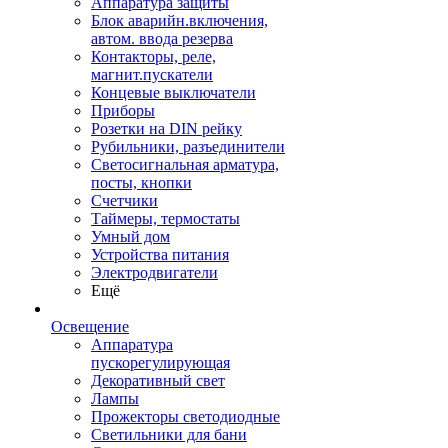
Аппаратура защиты
Блок аварийн.включения,
автом. ввода резерва
Контакторы, реле,
магнит.пускатели
Концевые выключатели
Приборы
Розетки на DIN рейку
Рубильники, разъединители
Светосигнальная арматура,
посты, кнопки
Счетчики
Таймеры, термостаты
Умный дом
Устройства питания
Электродвигатели
Ещё
Освещение
Аппаратура
пускорегулирующая
Декоративный свет
Лампы
Прожекторы светодиодные
Светильники для бани