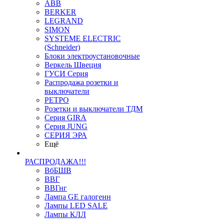
ABB
BERKER
LEGRAND
SIMON
SYSTEME ELECTRIC
(Schneider)
Блоки электроустановочные
Веркель Швеция
ГУСИ Серия
Распродажа розетки и
выключатели
РЕТРО
Розетки и выключатели ТДМ
Серия GIRA
Серия JUNG
СЕРИЯ ЭРА
Ещё
РАСПРОДАЖА!!!
ВбБШВ
ВВГ
ВВГнг
Лампа GE галогенн
Лампы LED SALE
Лампы КЛЛ