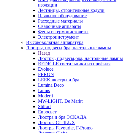
изоляции
Лестницы, строительные ходули
Паяльное оборудование
Расходные материалы
Сварочные аппараты
Фены и термопистолеты
Электроинструмент
Высоковольтная аппаратура
Люстры, подвесы,бра, настольные лампы
Назад
Люстры, подвесы,бра, настольные лампы
REDIGLE светильники из профиля
Evoluce
FERON
LEEK люстры и бра
Lumina Deco
Lumis
Moderli
MW-LIGHT, De Markt
Stilfort
Евросвет
Люстра и бра ЭСКАДА
Люстры CITILUX
Люстры Favourite, F-Promo