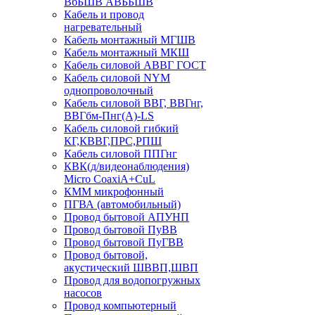
ВбБШВ АВББШВ
Кабель и провод
нагревательный
Кабель монтажный МГШВ
Кабель монтажный МКШ
Кабель силовой АВВГ ГОСТ
Кабель силовой NYM
однопроволочный
Кабель силовой ВВГ, ВВГнг,
ВВГбм-Пнг(А)-LS
Кабель силовой гибкий
КГ,КВВГ,ПРС,РПШ
Кабель силовой ППГнг
КВК(д/видеонаблюдения)
Micro CoaxiA+CuL
КММ микрофонный
ПГВА (автомобильный)
Провод бытовой АПУНП
Провод бытовой ПуВВ
Провод бытовой ПуГВВ
Провод бытовой,
акустический ШВВП,ШВП
Провод для водопогружных
насосов
Провод компьютерный