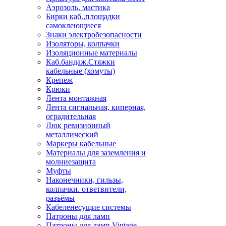
Аэрозоль, мастика
Бирки каб.,площадки
самоклеющиеся
Знаки электробезопасности
Изоляторы, колпачки
Изоляционные материалы
Каб.бандаж.Стяжки
кабельные (хомуты)
Крепеж
Крюки
Лента монтажная
Лента сигнальная, киперная,
оградительная
Люк ревизионный
металлический
Маркеры кабельные
Материалы для заземления и
молниезащита
Муфты
Наконечники, гильзы,
колпачки. ответвители,
разъёмы
Кабеленесущие системы
Патроны для ламп
Патроны для ламп Vintage