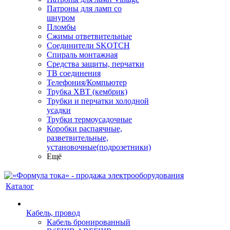
Патроны для ламп со
шнуром
Пломбы
Сжимы ответвительные
Соединители SKOTCH
Спираль монтажная
Средства защиты, перчатки
ТВ соединения
Телефония/Компьютер
Трубка ХВТ (кембрик)
Трубки и перчатки холодной
усадки
Трубки термоусадочные
Коробки распаячные,
разветвительные,
установочные(подрозетники)
Ещё
Каталог
Кабель, провод
Кабель бронированный