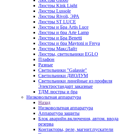
Люстры Globo
Люстры Kink Light
Люстры Lussole
Люстры Rivoli, ЭРА
Люстры ST LUCE
Люстры и Бра Artis Luce
Люстры и бра Arte Lamp
Люстры и Бра Benetti
Люстры и бра Maytoni и Freya
Люстры МаксЛайт
Люстры, светильники EGLO
Плафон
Разные
Светильники "Galassie"
Светильники ДИОЛУМ
Светильники линейные из профиля
Электростандарт заказные
ТДМ люстры и бра
Низковольтная аппаратура
Назад
Низковольтная аппаратура
Аппаратура защиты
Блок аварийн.включения, автом. ввода
резерва
Контакторы, реле, магнит.пускатели