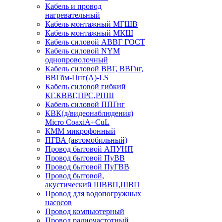
Кабель и провод
нагревательный
Кабель монтажный МГШВ
Кабель монтажный МКШ
Кабель силовой АВВГ ГОСТ
Кабель силовой NYM
однопроволочный
Кабель силовой ВВГ, ВВГнг,
ВВГбм-Пнг(А)-LS
Кабель силовой гибкий
КГ,КВВГ,ПРС,РПШ
Кабель силовой ППГнг
КВК(д/видеонаблюдения)
Micro CoaxiA+CuL
КММ микрофонный
ПГВА (автомобильный)
Провод бытовой АПУНП
Провод бытовой ПуВВ
Провод бытовой ПуГВВ
Провод бытовой,
акустический ШВВП,ШВП
Провод для водопогружных
насосов
Провод компьютерный
Провод радиочастотный