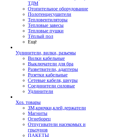
ТДМ
Отопительное оборудование
Полотенцесушители
Тепловентиляторы
Тепловые завесы
Тепловые пушки
Тёплый пол
Ещё
Удлинители, вилки, разьемы
Вилки кабельные
Выключатели для бра
Разветвители, адаптеры
Розетки кабельные
Сетевые кабеля, шнуры
Соединители силовые
Удлинители
Хоз. товары
ЗМ,крючки,клей,держатели
Магниты
Огнеборец
Отпугиватели насекомых и
грызунов
ПАКЕТЫ