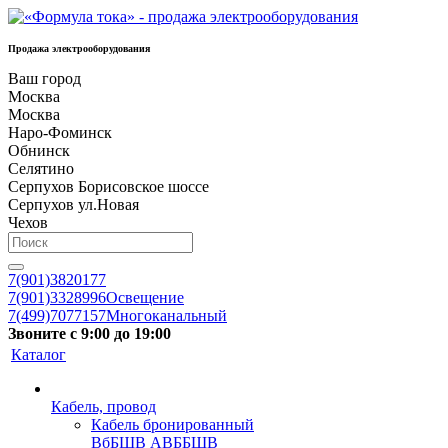
Продажа электрооборудования
Ваш город
Москва
Москва
Наро-Фоминск
Обнинск
Селятино
Серпухов Борисовское шоссе
Серпухов ул.Новая
Чехов
7(901)3820177
7(901)3328996
Освещение
7(499)7077157
Многоканальный
Звоните с 9:00 до 19:00
Каталог
Кабель, провод
Кабель бронированный
ВбБШВ АВББШВ