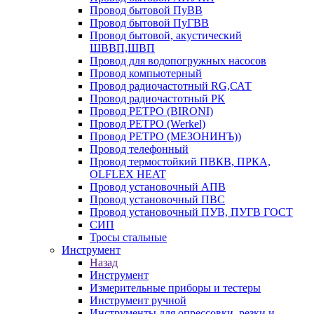
Провод бытовой ПуВВ
Провод бытовой ПуГВВ
Провод бытовой, акустический
ШВВП,ШВП
Провод для водопогружных насосов
Провод компьютерный
Провод радиочастотный RG,САТ
Провод радиочастотный РК
Провод РЕТРО (BIRONI)
Провод РЕТРО (Werkel)
Провод РЕТРО (МЕЗОНИНЪ))
Провод телефонный
Провод термостойкий ПВКВ, ПРКА,
OLFLEX HEAT
Провод установочный АПВ
Провод установочный ПВС
Провод установочный ПУВ, ПУГВ ГОСТ
СИП
Тросы стальные
Инструмент
Назад
Инструмент
Измерительные приборы и тестеры
Инструмент ручной
Инструменты для опрессовки, резки и