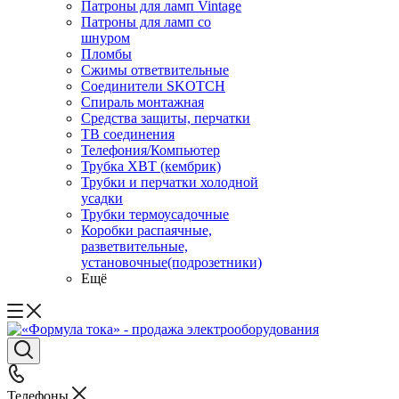
Патроны для ламп Vintage
Патроны для ламп со
шнуром
Пломбы
Сжимы ответвительные
Соединители SKOTCH
Спираль монтажная
Средства защиты, перчатки
ТВ соединения
Телефония/Компьютер
Трубка ХВТ (кембрик)
Трубки и перчатки холодной
усадки
Трубки термоусадочные
Коробки распаячные,
разветвительные,
установочные(подрозетники)
Ещё
Телефоны