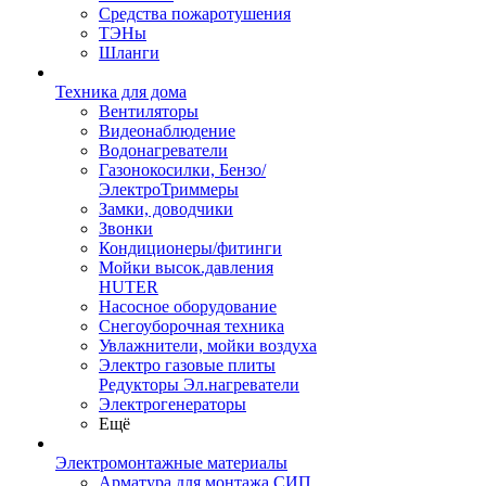
Средства пожаротушения
ТЭНы
Шланги
Техника для дома
Вентиляторы
Видеонаблюдение
Водонагреватели
Газонокосилки, Бензо/
ЭлектроТриммеры
Замки, доводчики
Звонки
Кондиционеры/фитинги
Мойки высок.давления
HUTER
Насосное оборудование
Снегоуборочная техника
Увлажнители, мойки воздуха
Электро газовые плиты
Редукторы Эл.нагреватели
Электрогенераторы
Ещё
Электромонтажные материалы
Арматура для монтажа СИП