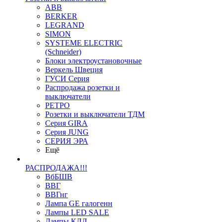
ABB
BERKER
LEGRAND
SIMON
SYSTEME ELECTRIC
(Schneider)
Блоки электроустановочные
Веркель Швеция
ГУСИ Серия
Распродажа розетки и
выключатели
РЕТРО
Розетки и выключатели ТДМ
Серия GIRA
Серия JUNG
СЕРИЯ ЭРА
Ещё
РАСПРОДАЖА!!!
ВбБШВ
ВВГ
ВВГнг
Лампа GE галогенн
Лампы LED SALE
Лампы КЛЛ