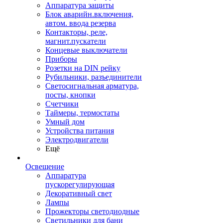
Аппаратура защиты
Блок аварийн.включения,
автом. ввода резерва
Контакторы, реле,
магнит.пускатели
Концевые выключатели
Приборы
Розетки на DIN рейку
Рубильники, разъединители
Светосигнальная арматура,
посты, кнопки
Счетчики
Таймеры, термостаты
Умный дом
Устройства питания
Электродвигатели
Ещё
Освещение
Аппаратура
пускорегулирующая
Декоративный свет
Лампы
Прожекторы светодиодные
Светильники для бани