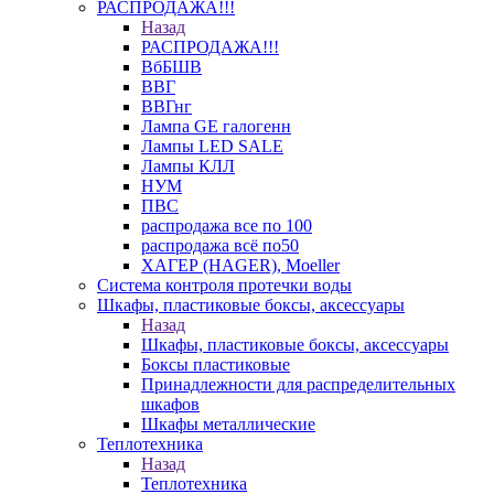
РАСПРОДАЖА!!!
Назад
РАСПРОДАЖА!!!
ВбБШВ
ВВГ
ВВГнг
Лампа GE галогенн
Лампы LED SALE
Лампы КЛЛ
НУМ
ПВС
распродажа все по 100
распродажа всё по50
ХАГЕР (HAGER), Moeller
Система контроля протечки воды
Шкафы, пластиковые боксы, аксессуары
Назад
Шкафы, пластиковые боксы, аксессуары
Боксы пластиковые
Принадлежности для распределительных
шкафов
Шкафы металлические
Теплотехника
Назад
Теплотехника