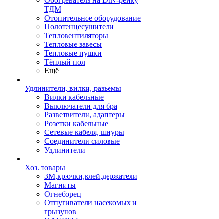
Обогреватель на DIN-рейку
ТДМ
Отопительное оборудование
Полотенцесушители
Тепловентиляторы
Тепловые завесы
Тепловые пушки
Тёплый пол
Ещё
Удлинители, вилки, разьемы
Вилки кабельные
Выключатели для бра
Разветвители, адаптеры
Розетки кабельные
Сетевые кабеля, шнуры
Соединители силовые
Удлинители
Хоз. товары
ЗМ,крючки,клей,держатели
Магниты
Огнеборец
Отпугиватели насекомых и
грызунов