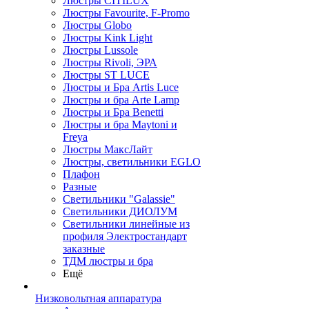
Люстры CITILUX
Люстры Favourite, F-Promo
Люстры Globo
Люстры Kink Light
Люстры Lussole
Люстры Rivoli, ЭРА
Люстры ST LUCE
Люстры и Бра Artis Luce
Люстры и бра Arte Lamp
Люстры и Бра Benetti
Люстры и бра Maytoni и
Freya
Люстры МаксЛайт
Люстры, светильники EGLO
Плафон
Разные
Светильники "Galassie"
Светильники ДИОЛУМ
Светильники линейные из
профиля Электростандарт
заказные
ТДМ люстры и бра
Ещё
Низковольтная аппаратура