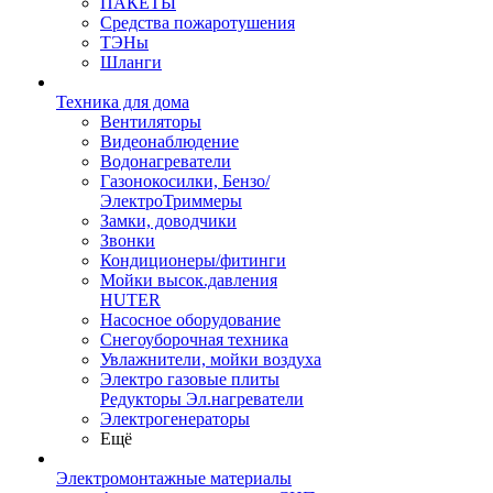
ПАКЕТЫ
Средства пожаротушения
ТЭНы
Шланги
Техника для дома
Вентиляторы
Видеонаблюдение
Водонагреватели
Газонокосилки, Бензо/
ЭлектроТриммеры
Замки, доводчики
Звонки
Кондиционеры/фитинги
Мойки высок.давления
HUTER
Насосное оборудование
Снегоуборочная техника
Увлажнители, мойки воздуха
Электро газовые плиты
Редукторы Эл.нагреватели
Электрогенераторы
Ещё
Электромонтажные материалы