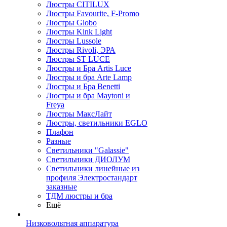
Люстры CITILUX
Люстры Favourite, F-Promo
Люстры Globo
Люстры Kink Light
Люстры Lussole
Люстры Rivoli, ЭРА
Люстры ST LUCE
Люстры и Бра Artis Luce
Люстры и бра Arte Lamp
Люстры и Бра Benetti
Люстры и бра Maytoni и
Freya
Люстры МаксЛайт
Люстры, светильники EGLO
Плафон
Разные
Светильники "Galassie"
Светильники ДИОЛУМ
Светильники линейные из
профиля Электростандарт
заказные
ТДМ люстры и бра
Ещё
Низковольтная аппаратура