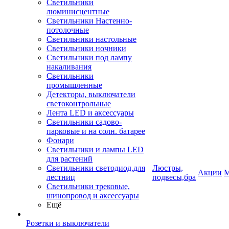
Светильники
люминисцентные
Светильники Настенно-
потолочные
Светильники настольные
Светильники ночники
Светильники под лампу
накаливания
Светильники
промышленные
Детекторы, выключатели
светоконтрольные
Лента LED и аксессуары
Светильники садово-
парковые и на солн. батарее
Фонари
Светильники и лампы LED
для растений
Светильники светодиод.для
Люстры,
Акции
М
лестниц
подвесы,бра
Светильники трековые,
шинопровод и аксессуары
Ещё
Розетки и выключатели