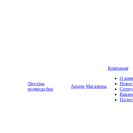
Компания
О ком
Люстры,
Новос
Акции
Магазины
подвесы,бра
Сотру
Вакан
Полит