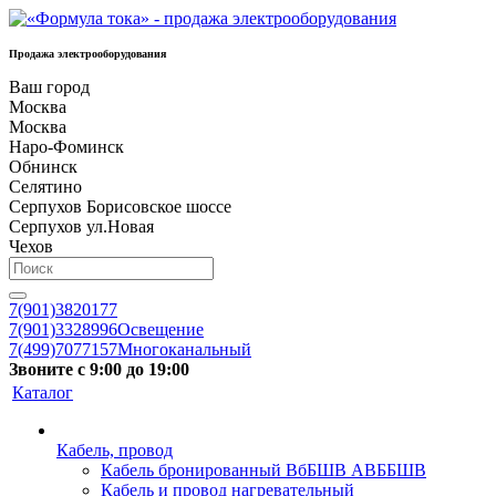
Продажа электрооборудования
Ваш город
Москва
Москва
Наро-Фоминск
Обнинск
Селятино
Серпухов Борисовское шоссе
Серпухов ул.Новая
Чехов
7(901)3820177
7(901)3328996
Освещение
7(499)7077157
Многоканальный
Звоните с 9:00 до 19:00
Каталог
Кабель, провод
Кабель бронированный ВбБШВ АВББШВ
Кабель и провод нагревательный