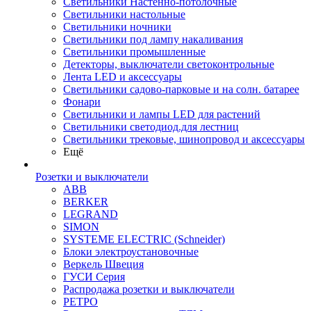
Светильники Настенно-потолочные
Светильники настольные
Светильники ночники
Светильники под лампу накаливания
Светильники промышленные
Детекторы, выключатели светоконтрольные
Лента LED и аксессуары
Светильники садово-парковые и на солн. батарее
Фонари
Светильники и лампы LED для растений
Светильники светодиод.для лестниц
Светильники трековые, шинопровод и аксессуары
Ещё
Розетки и выключатели
ABB
BERKER
LEGRAND
SIMON
SYSTEME ELECTRIC (Schneider)
Блоки электроустановочные
Веркель Швеция
ГУСИ Серия
Распродажа розетки и выключатели
РЕТРО