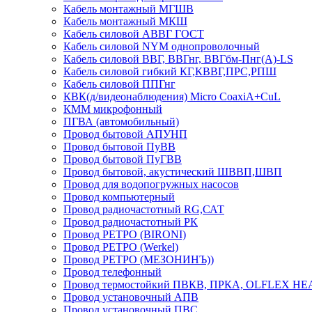
Кабель монтажный МГШВ
Кабель монтажный МКШ
Кабель силовой АВВГ ГОСТ
Кабель силовой NYM однопроволочный
Кабель силовой ВВГ, ВВГнг, ВВГбм-Пнг(А)-LS
Кабель силовой гибкий КГ,КВВГ,ПРС,РПШ
Кабель силовой ППГнг
КВК(д/видеонаблюдения) Micro CoaxiA+CuL
КММ микрофонный
ПГВА (автомобильный)
Провод бытовой АПУНП
Провод бытовой ПуВВ
Провод бытовой ПуГВВ
Провод бытовой, акустический ШВВП,ШВП
Провод для водопогружных насосов
Провод компьютерный
Провод радиочастотный RG,САТ
Провод радиочастотный РК
Провод РЕТРО (BIRONI)
Провод РЕТРО (Werkel)
Провод РЕТРО (МЕЗОНИНЪ))
Провод телефонный
Провод термостойкий ПВКВ, ПРКА, OLFLEX HE
Провод установочный АПВ
Провод установочный ПВС