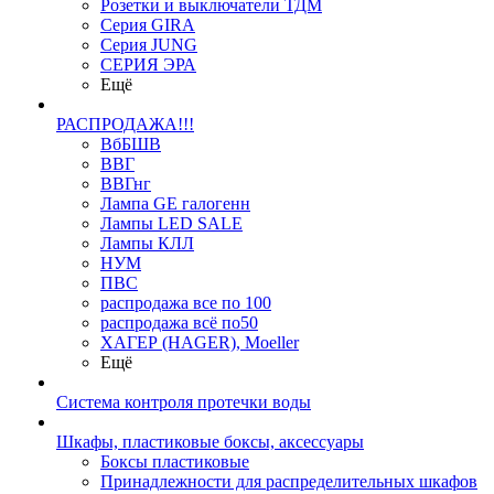
Розетки и выключатели ТДМ
Серия GIRA
Серия JUNG
СЕРИЯ ЭРА
Ещё
РАСПРОДАЖА!!!
ВбБШВ
ВВГ
ВВГнг
Лампа GE галогенн
Лампы LED SALE
Лампы КЛЛ
НУМ
ПВС
распродажа все по 100
распродажа всё по50
ХАГЕР (HAGER), Moeller
Ещё
Система контроля протечки воды
Шкафы, пластиковые боксы, аксессуары
Боксы пластиковые
Принадлежности для распределительных шкафов