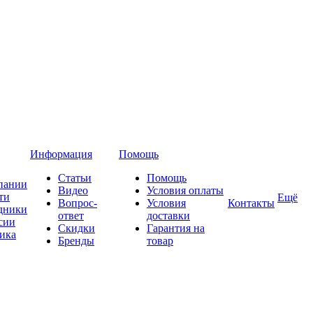
Информация
Помощь
Статьи
Помощь
пании
Видео
Условия оплаты
ти
Ещё
Вопрос-
Условия
Контакты
дники
ответ
доставки
сии
Скидки
Гарантия на
ика
Бренды
товар