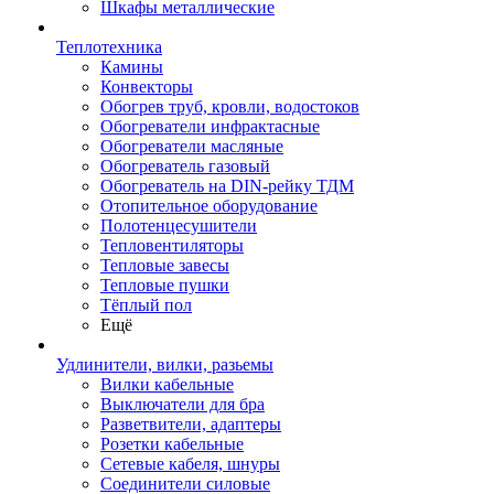
Шкафы металлические
Теплотехника
Камины
Конвекторы
Обогрев труб, кровли, водостоков
Обогреватели инфрактасные
Обогреватели масляные
Обогреватель газовый
Обогреватель на DIN-рейку ТДМ
Отопительное оборудование
Полотенцесушители
Тепловентиляторы
Тепловые завесы
Тепловые пушки
Тёплый пол
Ещё
Удлинители, вилки, разьемы
Вилки кабельные
Выключатели для бра
Разветвители, адаптеры
Розетки кабельные
Сетевые кабеля, шнуры
Соединители силовые