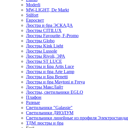
Moderli
MW-LIGHT, De Markt
Stilfort
Евросвет
Люстра и бра ЭСКАДА
Люстры CITILUX
Люстры Favourite, F-Promo
Люстры Globo
Люстры Kink Light
Люстры Lussole
Люстры Rivoli, ЭРА
Люстры ST LUCE
Люстры и Бра Artis Luce
Люстры и бра Arte Lamp
Люстры и Бра Benetti
Люстры и бра Maytoni и Freya
Люстры МаксЛайт
Люстры, светильники EGLO
Плафон
Разные
Светильники "Galassie"
Светильники ДИОЛУМ
Светильники линейные из профиля Электростандар
ТДМ люстры и бра