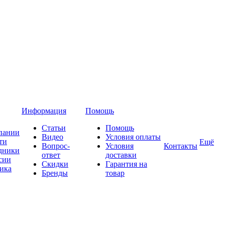
Информация
Помощь
Статьи
Помощь
пании
Видео
Условия оплаты
ти
Ещё
Вопрос-
Условия
Контакты
дники
ответ
доставки
сии
Скидки
Гарантия на
ика
Бренды
товар