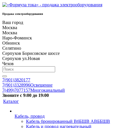
Продажа электрооборудования
Ваш город
Москва
Москва
Наро-Фоминск
Обнинск
Селятино
Серпухов Борисовское шоссе
Серпухов ул.Новая
Чехов
7(901)3820177
7(901)3328996
Освещение
7(499)7077157
Многоканальный
Звоните с 9:00 до 19:00
Каталог
Кабель, провод
Кабель бронированный ВбБШВ АВББШВ
Кабель и провод нагревательный