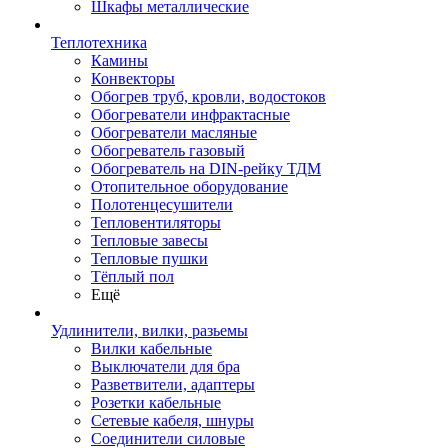
Шкафы металлические
Теплотехника
Камины
Конвекторы
Обогрев труб, кровли, водостоков
Обогреватели инфрактасные
Обогреватели масляные
Обогреватель газовый
Обогреватель на DIN-рейку ТДМ
Отопительное оборудование
Полотенцесушители
Тепловентиляторы
Тепловые завесы
Тепловые пушки
Тёплый пол
Ещё
Удлинители, вилки, разьемы
Вилки кабельные
Выключатели для бра
Разветвители, адаптеры
Розетки кабельные
Сетевые кабеля, шнуры
Соединители силовые