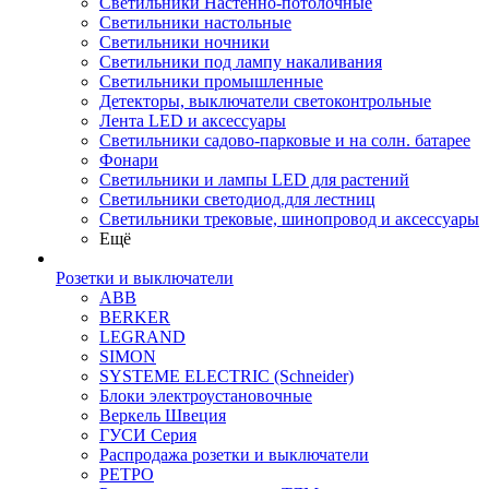
Светильники Настенно-потолочные
Светильники настольные
Светильники ночники
Светильники под лампу накаливания
Светильники промышленные
Детекторы, выключатели светоконтрольные
Лента LED и аксессуары
Светильники садово-парковые и на солн. батарее
Фонари
Светильники и лампы LED для растений
Светильники светодиод.для лестниц
Светильники трековые, шинопровод и аксессуары
Ещё
Розетки и выключатели
ABB
BERKER
LEGRAND
SIMON
SYSTEME ELECTRIC (Schneider)
Блоки электроустановочные
Веркель Швеция
ГУСИ Серия
Распродажа розетки и выключатели
РЕТРО