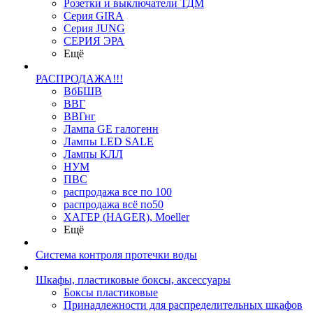
Розетки и выключатели ТДМ
Серия GIRA
Серия JUNG
СЕРИЯ ЭРА
Ещё
РАСПРОДАЖА!!!
ВбБШВ
ВВГ
ВВГнг
Лампа GE галогенн
Лампы LED SALE
Лампы КЛЛ
НУМ
ПВС
распродажа все по 100
распродажа всё по50
ХАГЕР (HAGER), Moeller
Ещё
Система контроля протечки воды
Шкафы, пластиковые боксы, аксессуары
Боксы пластиковые
Принадлежности для распределительных шкафов