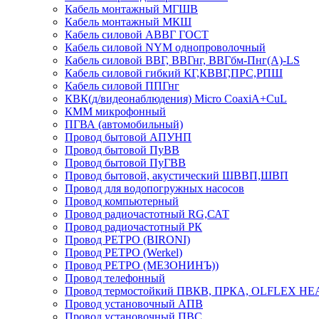
Кабель монтажный МГШВ
Кабель монтажный МКШ
Кабель силовой АВВГ ГОСТ
Кабель силовой NYM однопроволочный
Кабель силовой ВВГ, ВВГнг, ВВГбм-Пнг(А)-LS
Кабель силовой гибкий КГ,КВВГ,ПРС,РПШ
Кабель силовой ППГнг
КВК(д/видеонаблюдения) Micro CoaxiA+CuL
КММ микрофонный
ПГВА (автомобильный)
Провод бытовой АПУНП
Провод бытовой ПуВВ
Провод бытовой ПуГВВ
Провод бытовой, акустический ШВВП,ШВП
Провод для водопогружных насосов
Провод компьютерный
Провод радиочастотный RG,САТ
Провод радиочастотный РК
Провод РЕТРО (BIRONI)
Провод РЕТРО (Werkel)
Провод РЕТРО (МЕЗОНИНЪ))
Провод телефонный
Провод термостойкий ПВКВ, ПРКА, OLFLEX HE
Провод установочный АПВ
Провод установочный ПВС