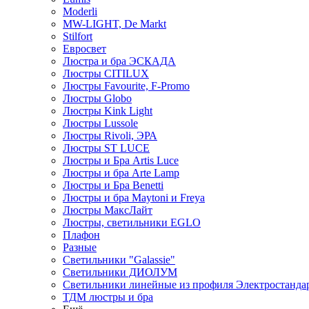
Moderli
MW-LIGHT, De Markt
Stilfort
Евросвет
Люстра и бра ЭСКАДА
Люстры CITILUX
Люстры Favourite, F-Promo
Люстры Globo
Люстры Kink Light
Люстры Lussole
Люстры Rivoli, ЭРА
Люстры ST LUCE
Люстры и Бра Artis Luce
Люстры и бра Arte Lamp
Люстры и Бра Benetti
Люстры и бра Maytoni и Freya
Люстры МаксЛайт
Люстры, светильники EGLO
Плафон
Разные
Светильники "Galassie"
Светильники ДИОЛУМ
Светильники линейные из профиля Электростандар
ТДМ люстры и бра