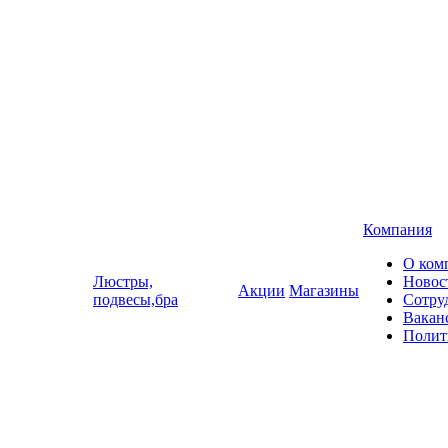
Компания
О ком
Люстры,
Новос
Акции
Магазины
подвесы,бра
Сотру
Вакан
Полит