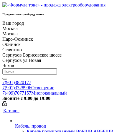
Продажа электрооборудования
Ваш город
Москва
Москва
Наро-Фоминск
Обнинск
Селятино
Серпухов Борисовское шоссе
Серпухов ул.Новая
Чехов
7(901)3820177
7(901)3328996
Освещение
7(499)7077157
Многоканальный
Звоните с 9:00 до 19:00
Каталог
Кабель, провод
Кабель бронированный ВбБШВ АВББШВ