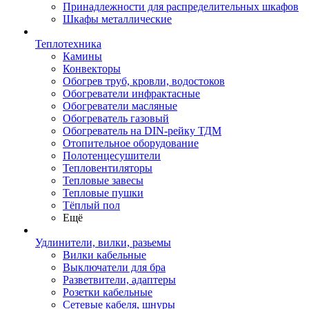
Принадлежности для распределительных шкафов
Шкафы металлические
Теплотехника
Камины
Конвекторы
Обогрев труб, кровли, водостоков
Обогреватели инфрактасные
Обогреватели масляные
Обогреватель газовый
Обогреватель на DIN-рейку ТДМ
Отопительное оборудование
Полотенцесушители
Тепловентиляторы
Тепловые завесы
Тепловые пушки
Тёплый пол
Ещё
Удлинители, вилки, разьемы
Вилки кабельные
Выключатели для бра
Разветвители, адаптеры
Розетки кабельные
Сетевые кабеля, шнуры