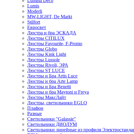
Lumina Deco
Lumis
Moderli
MW-LIGHT, De Markt
Stilfort
Евросвет
Люстра и бра ЭСКАДА
Люстры CITILUX
Люстры Favourite, F-Promo
Люстры Globo
Люстры Kink Light
Люстры Lussole
Люстры Rivoli, ЭРА
Люстры ST LUCE
Люстры и Бра Artis Luce
Люстры и бра Arte Lamp
Люстры и Бра Benetti
Люстры и бра Maytoni и Freya
Люстры МаксЛайт
Люстры, светильники EGLO
Плафон
Разные
Светильники "Galassie"
Светильники ДИОЛУМ
Светильники линейные из профиля Электростандар