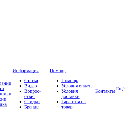
Информация
Помощь
Статьи
Помощь
пании
Видео
Условия оплаты
ти
Ещё
Вопрос-
Условия
Контакты
дники
ответ
доставки
сии
Скидки
Гарантия на
ика
Бренды
товар