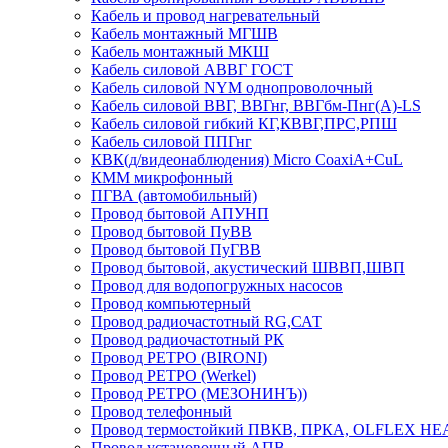
Кабель и провод нагревательный
Кабель монтажный МГШВ
Кабель монтажный МКШ
Кабель силовой АВВГ ГОСТ
Кабель силовой NYM однопроволочный
Кабель силовой ВВГ, ВВГнг, ВВГбм-Пнг(А)-LS
Кабель силовой гибкий КГ,КВВГ,ПРС,РПШ
Кабель силовой ППГнг
КВК(д/видеонаблюдения) Micro CoaxiA+CuL
КММ микрофонный
ПГВА (автомобильный)
Провод бытовой АПУНП
Провод бытовой ПуВВ
Провод бытовой ПуГВВ
Провод бытовой, акустический ШВВП,ШВП
Провод для водопогружных насосов
Провод компьютерный
Провод радиочастотный RG,САТ
Провод радиочастотный РК
Провод РЕТРО (BIRONI)
Провод РЕТРО (Werkel)
Провод РЕТРО (МЕЗОНИНЪ))
Провод телефонный
Провод термостойкий ПВКВ, ПРКА, OLFLEX HE
Провод установочный АПВ