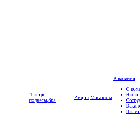
Компания
О ком
Люстры,
Новос
Акции
Магазины
подвесы,бра
Сотру
Вакан
Полит