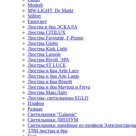
Moderli
MW-LIGHT, De Markt
Stilfort
Евросвет
Люстра и бра ЭСКАДА
Люстры CITILUX
Люстры Favourite, F-Promo
Люстры Globo
Люстры Kink Light
Люстры Lussole
Люстры Rivoli, ЭРА
Люстры ST LUCE
Люстры и Бра Artis Luce
Люстры и бра Arte Lamp
Люстры и Бра Benetti
Люстры и бра Maytoni и Freya
Люстры МаксЛайт
Люстры, светильники EGLO
Плафон
Разные
Светильники "Galassie"
Светильники ДИОЛУМ
Светильники линейные из профиля Электростандар
ТДМ люстры и бра