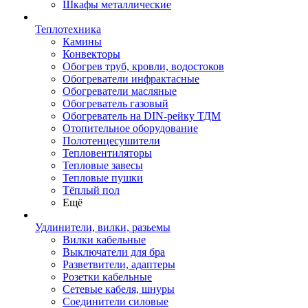
Шкафы металлические
Теплотехника
Камины
Конвекторы
Обогрев труб, кровли, водостоков
Обогреватели инфрактасные
Обогреватели масляные
Обогреватель газовый
Обогреватель на DIN-рейку ТДМ
Отопительное оборудование
Полотенцесушители
Тепловентиляторы
Тепловые завесы
Тепловые пушки
Тёплый пол
Ещё
Удлинители, вилки, разьемы
Вилки кабельные
Выключатели для бра
Разветвители, адаптеры
Розетки кабельные
Сетевые кабеля, шнуры
Соединители силовые