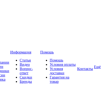
Информация
Помощь
Статьи
Помощь
пании
Видео
Условия оплаты
ти
Ещё
Вопрос-
Условия
Контакты
дники
ответ
доставки
сии
Скидки
Гарантия на
ика
Бренды
товар