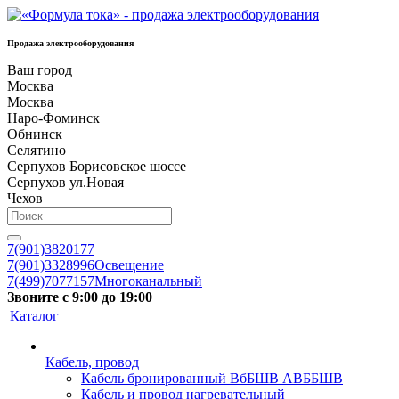
Продажа электрооборудования
Ваш город
Москва
Москва
Наро-Фоминск
Обнинск
Селятино
Серпухов Борисовское шоссе
Серпухов ул.Новая
Чехов
7(901)3820177
7(901)3328996
Освещение
7(499)7077157
Многоканальный
Звоните с 9:00 до 19:00
Каталог
Кабель, провод
Кабель бронированный ВбБШВ АВББШВ
Кабель и провод нагревательный