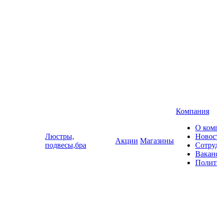
Компания
О ком
Люстры,
Новос
Акции
Магазины
подвесы,бра
Сотру
Вакан
Полит