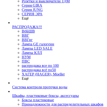
Розетки и выключатели ТДМ
Серия GIRA
Серия JUNG
СЕРИЯ ЭРА
Ещё
РАСПРОДАЖА!!!
ВбБШВ
ВВГ
ВВГнг
Лампа GE галогенн
Лампы LED SALE
Лампы КЛЛ
НУМ
ПВС
распродажа все по 100
распродажа всё по50
ХАГЕР (HAGER), Moeller
Ещё
Система контроля протечки воды
Шкафы, пластиковые боксы, аксессуары
Боксы пластиковые
Принадлежности для распределительных шкафов