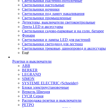
Светильники Настенно-потолочные
Светильники настольные
Светильники ночники
Светильники под лампу накаливания
Светильники промышленные
Детекторы, выключатели светоконтрольные
Лента LED и аксессуары
Светильники садово-парковые и на солн. батарее
Фонари
Светильники и лампы LED для растений
Светильники светодиод.для лестниц
Светильники трековые, шинопровод и аксессуары
Ещё
Розетки и выключатели
ABB
BERKER
LEGRAND
SIMON
SYSTEME ELECTRIC (Schneider)
Блоки электроустановочные
Веркель Швеция
ГУСИ Серия
Распродажа розетки и выключатели
РЕТРО