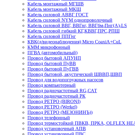
Кабель монтажный МГШВ
Кабель монтажный МКШ
Кабель силовой АВВГ ГОСТ
Кабель силовой NYM однопроволочный
Кабель силовой ВВГ, ВВГнг, ВВГбм-Пнг(А)-LS
Кабель силовой гибкий КГ,КВВГ,ПРС,РПШ
Кабель силовой ППГнг
КВК(д/видеонаблюдения) Micro CoaxiA+CuL
КММ микрофонный
ПГВА (автомобильный)
Провод бытовой АПУНП
Провод бытовой ПуВВ
Провод бытовой ПуГВВ
Провод бытовой, акустический ШВВП,ШВП
Провод для водопогружных насосов
Провод компьютерный
Провод радиочастотный RG,САТ
Провод радиочастотный РК
Провод РЕТРО (BIRONI)
Провод РЕТРО (Werkel)
Провод РЕТРО (МЕЗОНИНЪ))
Провод телефонный
Провод термостойкий ПВКВ, ПРКА, OLFLEX HE
Провод установочный АПВ
Провод установочный ПВС