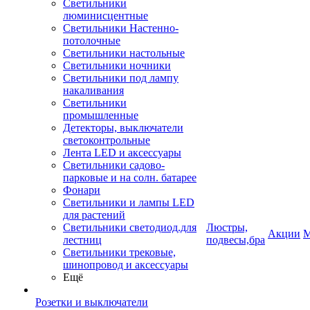
Светильники
люминисцентные
Светильники Настенно-
потолочные
Светильники настольные
Светильники ночники
Светильники под лампу
накаливания
Светильники
промышленные
Детекторы, выключатели
светоконтрольные
Лента LED и аксессуары
Светильники садово-
парковые и на солн. батарее
Фонари
Светильники и лампы LED
для растений
Светильники светодиод.для
Люстры,
Акции
М
лестниц
подвесы,бра
Светильники трековые,
шинопровод и аксессуары
Ещё
Розетки и выключатели