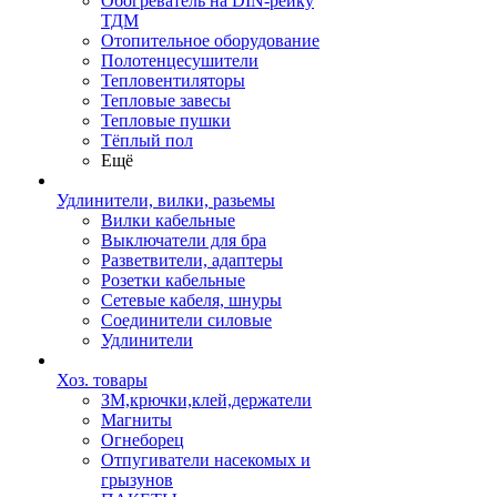
Обогреватель на DIN-рейку
ТДМ
Отопительное оборудование
Полотенцесушители
Тепловентиляторы
Тепловые завесы
Тепловые пушки
Тёплый пол
Ещё
Удлинители, вилки, разьемы
Вилки кабельные
Выключатели для бра
Разветвители, адаптеры
Розетки кабельные
Сетевые кабеля, шнуры
Соединители силовые
Удлинители
Хоз. товары
ЗМ,крючки,клей,держатели
Магниты
Огнеборец
Отпугиватели насекомых и
грызунов