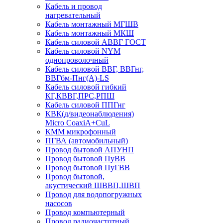
Кабель и провод
нагревательный
Кабель монтажный МГШВ
Кабель монтажный МКШ
Кабель силовой АВВГ ГОСТ
Кабель силовой NYM
однопроволочный
Кабель силовой ВВГ, ВВГнг,
ВВГбм-Пнг(А)-LS
Кабель силовой гибкий
КГ,КВВГ,ПРС,РПШ
Кабель силовой ППГнг
КВК(д/видеонаблюдения)
Micro CoaxiA+CuL
КММ микрофонный
ПГВА (автомобильный)
Провод бытовой АПУНП
Провод бытовой ПуВВ
Провод бытовой ПуГВВ
Провод бытовой,
акустический ШВВП,ШВП
Провод для водопогружных
насосов
Провод компьютерный
Провод радиочастотный