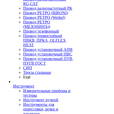
RG,САТ
Провод радиочастотный РК
Провод РЕТРО (BIRONI)
Провод РЕТРО (Werkel)
Провод РЕТРО
(МЕЗОНИНЪ))
Провод телефонный
Провод термостойкий
ПВКВ, ПРКА, OLFLEX
HEAT
Провод установочный АПВ
Провод установочный ПВС
Провод установочный ПУВ,
ПУГВ ГОСТ
СИП
Тросы стальные
Ещё
Инструмент
Измерительные приборы и
тестеры
Инструмент ручной
Инструменты для
опрессовки, резки и
изоляции