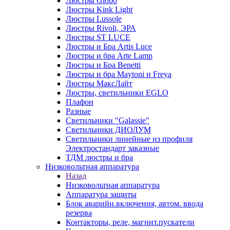
Люстры Globo
Люстры Kink Light
Люстры Lussole
Люстры Rivoli, ЭРА
Люстры ST LUCE
Люстры и Бра Artis Luce
Люстры и бра Arte Lamp
Люстры и Бра Benetti
Люстры и бра Maytoni и Freya
Люстры МаксЛайт
Люстры, светильники EGLO
Плафон
Разные
Светильники "Galassie"
Светильники ДИОЛУМ
Светильники линейные из профиля
Электростандарт заказные
ТДМ люстры и бра
Низковольтная аппаратура
Назад
Низковольтная аппаратура
Аппаратура защиты
Блок аварийн.включения, автом. ввода
резерва
Контакторы, реле, магнит.пускатели