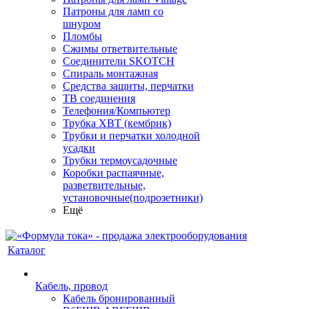
Патроны для ламп со
шнуром
Пломбы
Сжимы ответвительные
Соединители SKOTCH
Спираль монтажная
Средства защиты, перчатки
ТВ соединения
Телефония/Компьютер
Трубка ХВТ (кембрик)
Трубки и перчатки холодной
усадки
Трубки термоусадочные
Коробки распаячные,
разветвительные,
установочные(подрозетники)
Ещё
Каталог
Кабель, провод
Кабель бронированный