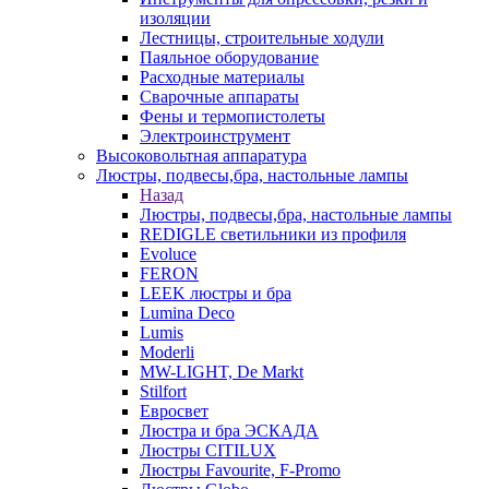
изоляции
Лестницы, строительные ходули
Паяльное оборудование
Расходные материалы
Сварочные аппараты
Фены и термопистолеты
Электроинструмент
Высоковольтная аппаратура
Люстры, подвесы,бра, настольные лампы
Назад
Люстры, подвесы,бра, настольные лампы
REDIGLE светильники из профиля
Evoluce
FERON
LEEK люстры и бра
Lumina Deco
Lumis
Moderli
MW-LIGHT, De Markt
Stilfort
Евросвет
Люстра и бра ЭСКАДА
Люстры CITILUX
Люстры Favourite, F-Promo