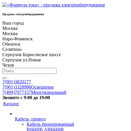
Продажа электрооборудования
Ваш город
Москва
Москва
Наро-Фоминск
Обнинск
Селятино
Серпухов Борисовское шоссе
Серпухов ул.Новая
Чехов
7(901)3820177
7(901)3328996
Освещение
7(499)7077157
Многоканальный
Звоните с 9:00 до 19:00
Каталог
Кабель, провод
Кабель бронированный
ВбБШВ АВББШВ