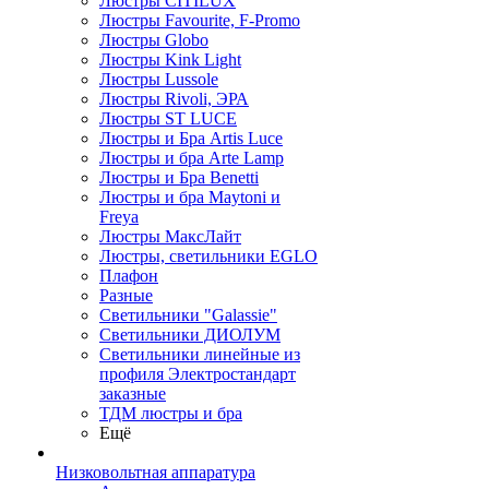
Люстры CITILUX
Люстры Favourite, F-Promo
Люстры Globo
Люстры Kink Light
Люстры Lussole
Люстры Rivoli, ЭРА
Люстры ST LUCE
Люстры и Бра Artis Luce
Люстры и бра Arte Lamp
Люстры и Бра Benetti
Люстры и бра Maytoni и
Freya
Люстры МаксЛайт
Люстры, светильники EGLO
Плафон
Разные
Светильники "Galassie"
Светильники ДИОЛУМ
Светильники линейные из
профиля Электростандарт
заказные
ТДМ люстры и бра
Ещё
Низковольтная аппаратура