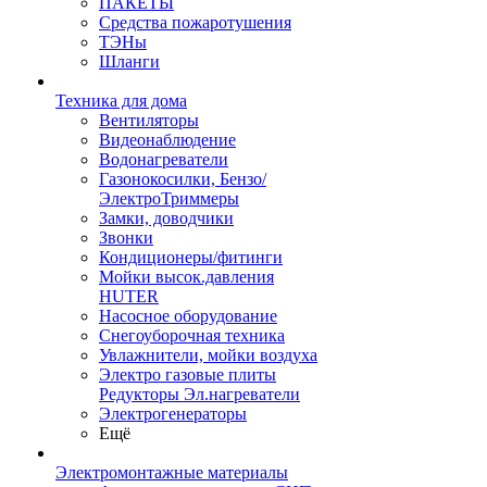
ПАКЕТЫ
Средства пожаротушения
ТЭНы
Шланги
Техника для дома
Вентиляторы
Видеонаблюдение
Водонагреватели
Газонокосилки, Бензо/
ЭлектроТриммеры
Замки, доводчики
Звонки
Кондиционеры/фитинги
Мойки высок.давления
HUTER
Насосное оборудование
Снегоуборочная техника
Увлажнители, мойки воздуха
Электро газовые плиты
Редукторы Эл.нагреватели
Электрогенераторы
Ещё
Электромонтажные материалы