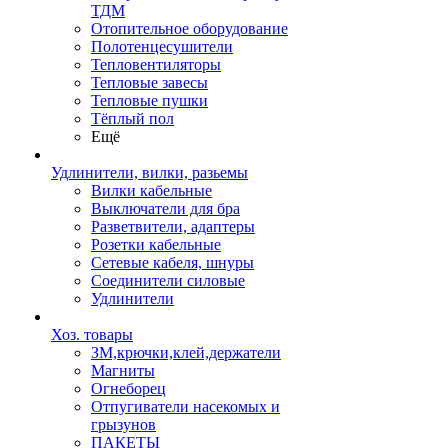
ТДМ
Отопительное оборудование
Полотенцесушители
Тепловентиляторы
Тепловые завесы
Тепловые пушки
Тёплый пол
Ещё
Удлинители, вилки, разьемы
Вилки кабельные
Выключатели для бра
Разветвители, адаптеры
Розетки кабельные
Сетевые кабеля, шнуры
Соединители силовые
Удлинители
Хоз. товары
ЗМ,крючки,клей,держатели
Магниты
Огнеборец
Отпугиватели насекомых и
грызунов
ПАКЕТЫ