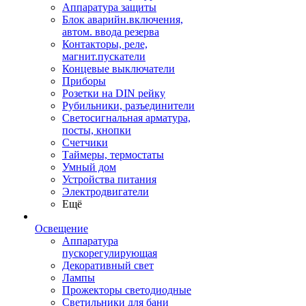
Аппаратура защиты
Блок аварийн.включения,
автом. ввода резерва
Контакторы, реле,
магнит.пускатели
Концевые выключатели
Приборы
Розетки на DIN рейку
Рубильники, разъединители
Светосигнальная арматура,
посты, кнопки
Счетчики
Таймеры, термостаты
Умный дом
Устройства питания
Электродвигатели
Ещё
Освещение
Аппаратура
пускорегулирующая
Декоративный свет
Лампы
Прожекторы светодиодные
Светильники для бани