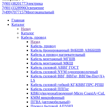
7(901)3820177
Электрика
7(901)3328996
Освещение
7(499)7077157
Многоканальный
Главная
Каталог
Назад
Каталог
Кабель, провод
Назад
Кабель, провод
Кабель бронированный ВбБШВ АВББШВ
Кабель и провод нагревательный
Кабель монтажный МГШВ
Кабель монтажный МКШ
Кабель силовой АВВГ ГОСТ
Кабель силовой NYM однопроволочный
Кабель силовой ВВГ, ВВГнг, ВВГбм-Пнг(А)-
LS
Кабель силовой гибкий КГ,КВВГ,ПРС,РПШ
Кабель силовой ППГнг
КВК(д/видеонаблюдения) Micro CoaxiA+CuL
КММ микрофонный
ПГВА (автомобильный)
Провод бытовой АПУНП