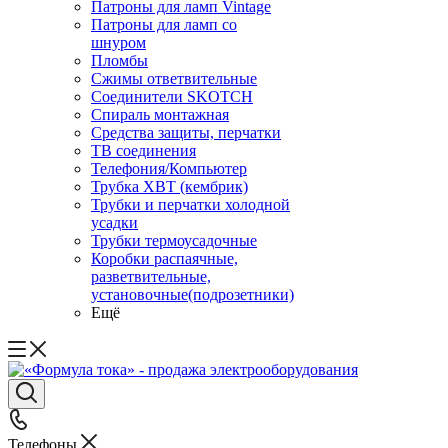
Патроны для ламп Vintage
Патроны для ламп со
шнуром
Пломбы
Сжимы ответвительные
Соединители SKOTCH
Спираль монтажная
Средства защиты, перчатки
ТВ соединения
Телефония/Компьютер
Трубка ХВТ (кембрик)
Трубки и перчатки холодной
усадки
Трубки термоусадочные
Коробки распаячные,
разветвительные,
установочные(подрозетники)
Ещё
Телефоны