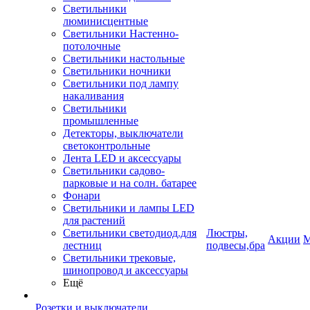
Светильники
люминисцентные
Светильники Настенно-
потолочные
Светильники настольные
Светильники ночники
Светильники под лампу
накаливания
Светильники
промышленные
Детекторы, выключатели
светоконтрольные
Лента LED и аксессуары
Светильники садово-
парковые и на солн. батарее
Фонари
Светильники и лампы LED
для растений
Светильники светодиод.для
Люстры,
Акции
М
лестниц
подвесы,бра
Светильники трековые,
шинопровод и аксессуары
Ещё
Розетки и выключатели