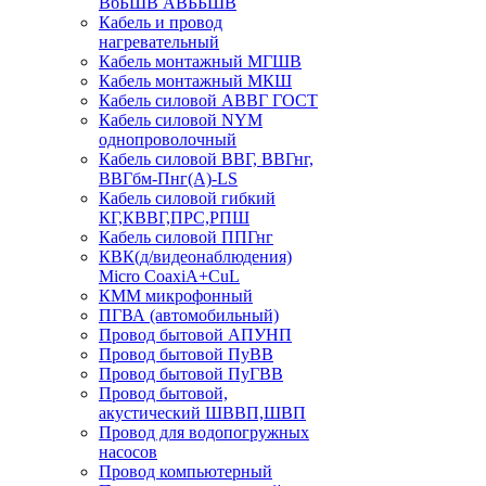
ВбБШВ АВББШВ
Кабель и провод
нагревательный
Кабель монтажный МГШВ
Кабель монтажный МКШ
Кабель силовой АВВГ ГОСТ
Кабель силовой NYM
однопроволочный
Кабель силовой ВВГ, ВВГнг,
ВВГбм-Пнг(А)-LS
Кабель силовой гибкий
КГ,КВВГ,ПРС,РПШ
Кабель силовой ППГнг
КВК(д/видеонаблюдения)
Micro CoaxiA+CuL
КММ микрофонный
ПГВА (автомобильный)
Провод бытовой АПУНП
Провод бытовой ПуВВ
Провод бытовой ПуГВВ
Провод бытовой,
акустический ШВВП,ШВП
Провод для водопогружных
насосов
Провод компьютерный