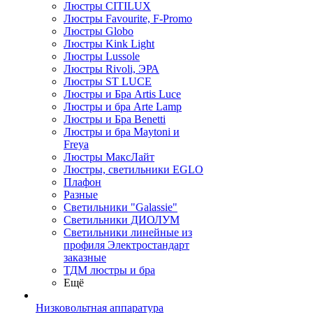
Люстры CITILUX
Люстры Favourite, F-Promo
Люстры Globo
Люстры Kink Light
Люстры Lussole
Люстры Rivoli, ЭРА
Люстры ST LUCE
Люстры и Бра Artis Luce
Люстры и бра Arte Lamp
Люстры и Бра Benetti
Люстры и бра Maytoni и
Freya
Люстры МаксЛайт
Люстры, светильники EGLO
Плафон
Разные
Светильники "Galassie"
Светильники ДИОЛУМ
Светильники линейные из
профиля Электростандарт
заказные
ТДМ люстры и бра
Ещё
Низковольтная аппаратура