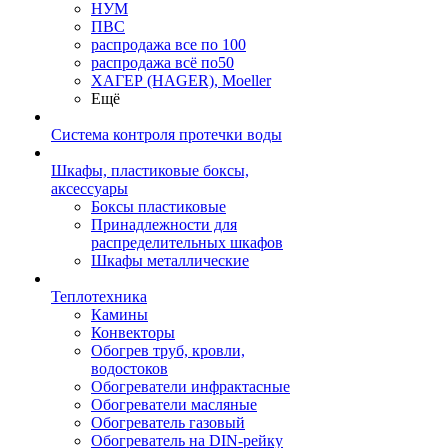
НУМ
ПВС
распродажа все по 100
распродажа всё по50
ХАГЕР (HAGER), Moeller
Ещё
Система контроля протечки воды
Шкафы, пластиковые боксы,
аксессуары
Боксы пластиковые
Принадлежности для
распределительных шкафов
Шкафы металлические
Теплотехника
Камины
Конвекторы
Обогрев труб, кровли,
водостоков
Обогреватели инфрактасные
Обогреватели масляные
Обогреватель газовый
Обогреватель на DIN-рейку