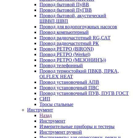
Провод бытовой ПуВВ
Провод бытовой ПуГВВ
Провод бытовой, акустический
ШВВП,ШВП
Провод для водопогружных насосов
Провод компьютерный
Провод радиочастотный RG,САТ
Провод радиочастотный РК
Провод РЕТРО (BIRONI)
Провод РЕТРО (Werkel)
Провод РЕТРО (МЕЗОНИНЪ))
Провод телефонный
Провод термостойкий ПВКВ, ПРКА,
OLFLEX HEAT
Провод установочный АПВ
Провод установочный ПВС
Провод установочный ПУВ, ПУГВ ГОСТ
СИП
Тросы стальные
Инструмент
Назад
Инструмент
Измерительные приборы и тестеры
Инструмент ручной
Инструменты для опрессовки, резки и