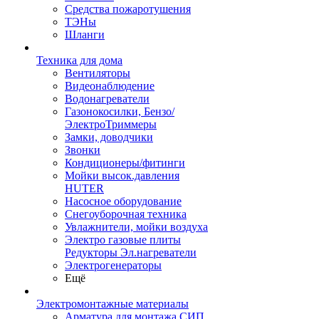
Средства пожаротушения
ТЭНы
Шланги
Техника для дома
Вентиляторы
Видеонаблюдение
Водонагреватели
Газонокосилки, Бензо/
ЭлектроТриммеры
Замки, доводчики
Звонки
Кондиционеры/фитинги
Мойки высок.давления
HUTER
Насосное оборудование
Снегоуборочная техника
Увлажнители, мойки воздуха
Электро газовые плиты
Редукторы Эл.нагреватели
Электрогенераторы
Ещё
Электромонтажные материалы
Арматура для монтажа СИП