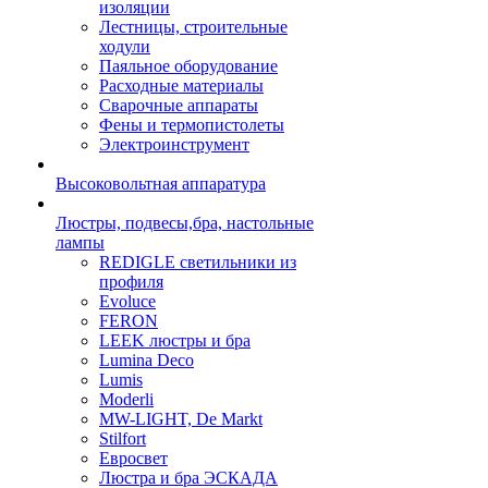
изоляции
Лестницы, строительные
ходули
Паяльное оборудование
Расходные материалы
Сварочные аппараты
Фены и термопистолеты
Электроинструмент
Высоковольтная аппаратура
Люстры, подвесы,бра, настольные
лампы
REDIGLE светильники из
профиля
Evoluce
FERON
LEEK люстры и бра
Lumina Deco
Lumis
Moderli
MW-LIGHT, De Markt
Stilfort
Евросвет
Люстра и бра ЭСКАДА