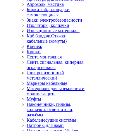
Аэрозоль, мастика
Бирки каб.,площадки
самоклеющиеся
Знаки электробезопасности
Изоляторы, колпачки
Изоляционные материалы
Каб.бандаж.Стяжки
кабельные (хомуты)
Крепеж
Крюки
Лента монтажная
Лента сигнальная, киперная,
оградительная
Люк ревизионный
металлический
Маркеры кабельные
Материалы для заземления и
молниезащита
Муфты
Наконечники, гильзы,
колпачки. ответвители,
разъёмы
Кабеленесущие системы
Патроны для ламп
Патроны для ламп Vintage