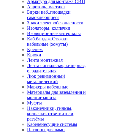
Арматура для монтажа СИП
Аэрозоль, мастика
Бирки каб.,площадки
самоклеющиеся
Знаки электробезопасности
Изоляторы, колпачки
Изоляционные материалы
Каб.бандаж.Стяжки
кабельные (хомуты)
Крепеж
Крюки
Лента монтажная
Лента сигнальная, киперная,
оградительная
Люк ревизионный
металлический
Маркеры кабельные
Материалы для заземления и
молниезащита
Муфты
Наконечники, гильзы,
колпачки. ответвители,
разъёмы
Кабеленесущие системы
Патроны для ламп