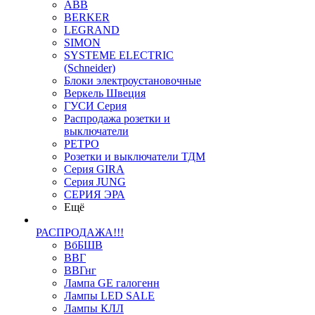
ABB
BERKER
LEGRAND
SIMON
SYSTEME ELECTRIC
(Schneider)
Блоки электроустановочные
Веркель Швеция
ГУСИ Серия
Распродажа розетки и
выключатели
РЕТРО
Розетки и выключатели ТДМ
Серия GIRA
Серия JUNG
СЕРИЯ ЭРА
Ещё
РАСПРОДАЖА!!!
ВбБШВ
ВВГ
ВВГнг
Лампа GE галогенн
Лампы LED SALE
Лампы КЛЛ