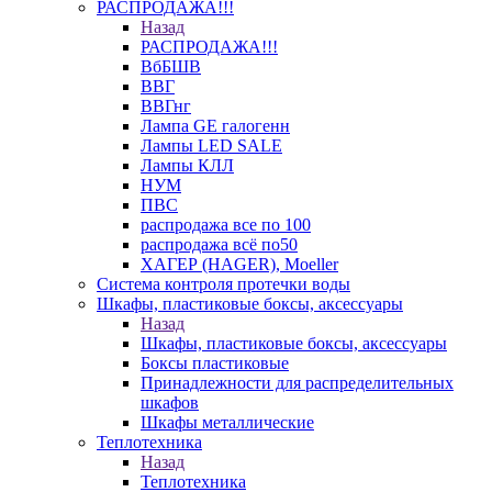
РАСПРОДАЖА!!!
Назад
РАСПРОДАЖА!!!
ВбБШВ
ВВГ
ВВГнг
Лампа GE галогенн
Лампы LED SALE
Лампы КЛЛ
НУМ
ПВС
распродажа все по 100
распродажа всё по50
ХАГЕР (HAGER), Moeller
Система контроля протечки воды
Шкафы, пластиковые боксы, аксессуары
Назад
Шкафы, пластиковые боксы, аксессуары
Боксы пластиковые
Принадлежности для распределительных
шкафов
Шкафы металлические
Теплотехника
Назад
Теплотехника