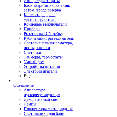
Аппаратура защиты
Блок аварийн.включения,
автом. ввода резерва
Контакторы, реле,
магнит.пускатели
Концевые выключатели
Приборы
Розетки на DIN рейку
Рубильники, разъединители
Светосигнальная арматура,
посты, кнопки
Счетчики
Таймеры, термостаты
Умный дом
Устройства питания
Электродвигатели
Ещё
Освещение
Аппаратура
пускорегулирующая
Декоративный свет
Лампы
Прожекторы светодиодные
Светильники для бани