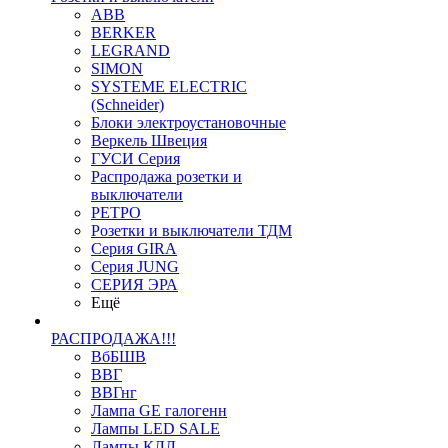
ABB
BERKER
LEGRAND
SIMON
SYSTEME ELECTRIC
(Schneider)
Блоки электроустановочные
Веркель Швеция
ГУСИ Серия
Распродажа розетки и
выключатели
РЕТРО
Розетки и выключатели ТДМ
Серия GIRA
Серия JUNG
СЕРИЯ ЭРА
Ещё
РАСПРОДАЖА!!!
ВбБШВ
ВВГ
ВВГнг
Лампа GE галогенн
Лампы LED SALE
Лампы КЛЛ