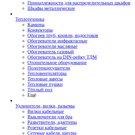
Принадлежности для распределительных шкафов
Шкафы металлические
Теплотехника
Камины
Конвекторы
Обогрев труб, кровли, водостоков
Обогреватели инфрактасные
Обогреватели масляные
Обогреватель газовый
Обогреватель на DIN-рейку ТДМ
Отопительное оборудование
Полотенцесушители
Тепловентиляторы
Тепловые завесы
Тепловые пушки
Тёплый пол
Ещё
Удлинители, вилки, разьемы
Вилки кабельные
Выключатели для бра
Разветвители, адаптеры
Розетки кабельные
Сетевые кабеля, шнуры