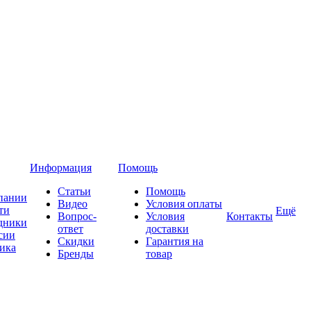
Информация
Помощь
Статьи
Помощь
пании
Видео
Условия оплаты
ти
Ещё
Вопрос-
Условия
Контакты
дники
ответ
доставки
сии
Скидки
Гарантия на
ика
Бренды
товар