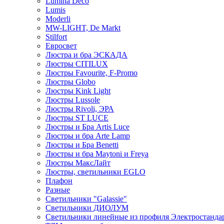
Lumina Deco
Lumis
Moderli
MW-LIGHT, De Markt
Stilfort
Евросвет
Люстра и бра ЭСКАДА
Люстры CITILUX
Люстры Favourite, F-Promo
Люстры Globo
Люстры Kink Light
Люстры Lussole
Люстры Rivoli, ЭРА
Люстры ST LUCE
Люстры и Бра Artis Luce
Люстры и бра Arte Lamp
Люстры и Бра Benetti
Люстры и бра Maytoni и Freya
Люстры МаксЛайт
Люстры, светильники EGLO
Плафон
Разные
Светильники "Galassie"
Светильники ДИОЛУМ
Светильники линейные из профиля Электростандар