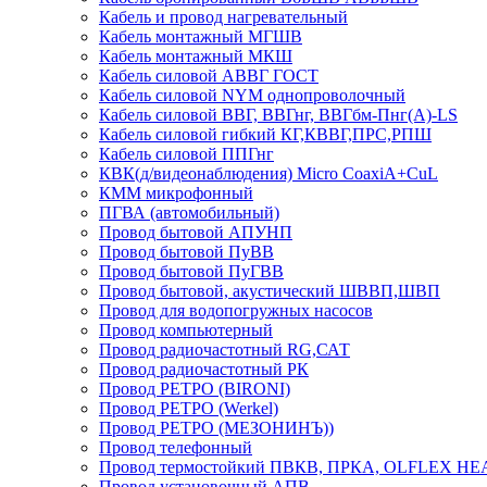
Кабель и провод нагревательный
Кабель монтажный МГШВ
Кабель монтажный МКШ
Кабель силовой АВВГ ГОСТ
Кабель силовой NYM однопроволочный
Кабель силовой ВВГ, ВВГнг, ВВГбм-Пнг(А)-LS
Кабель силовой гибкий КГ,КВВГ,ПРС,РПШ
Кабель силовой ППГнг
КВК(д/видеонаблюдения) Micro CoaxiA+CuL
КММ микрофонный
ПГВА (автомобильный)
Провод бытовой АПУНП
Провод бытовой ПуВВ
Провод бытовой ПуГВВ
Провод бытовой, акустический ШВВП,ШВП
Провод для водопогружных насосов
Провод компьютерный
Провод радиочастотный RG,САТ
Провод радиочастотный РК
Провод РЕТРО (BIRONI)
Провод РЕТРО (Werkel)
Провод РЕТРО (МЕЗОНИНЪ))
Провод телефонный
Провод термостойкий ПВКВ, ПРКА, OLFLEX HE
Провод установочный АПВ