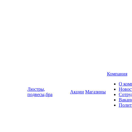
Компания
О ком
Люстры,
Новос
Акции
Магазины
подвесы,бра
Сотру
Вакан
Полит