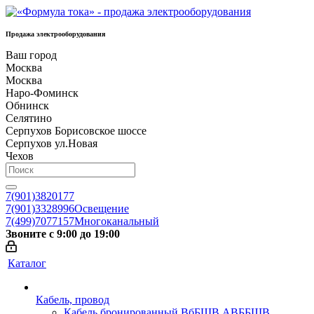
Продажа электрооборудования
Ваш город
Москва
Москва
Наро-Фоминск
Обнинск
Селятино
Серпухов Борисовское шоссе
Серпухов ул.Новая
Чехов
7(901)3820177
7(901)3328996
Освещение
7(499)7077157
Многоканальный
Звоните с 9:00 до 19:00
Каталог
Кабель, провод
Кабель бронированный ВбБШВ АВББШВ