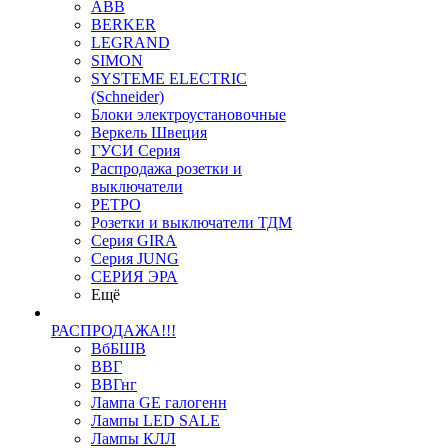
ABB
BERKER
LEGRAND
SIMON
SYSTEME ELECTRIC
(Schneider)
Блоки электроустановочные
Веркель Швеция
ГУСИ Серия
Распродажа розетки и
выключатели
РЕТРО
Розетки и выключатели ТДМ
Серия GIRA
Серия JUNG
СЕРИЯ ЭРА
Ещё
РАСПРОДАЖА!!!
ВбБШВ
ВВГ
ВВГнг
Лампа GE галогенн
Лампы LED SALE
Лампы КЛЛ