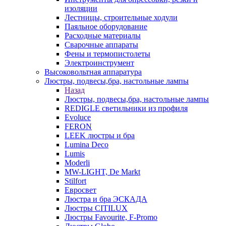
изоляции
Лестницы, строительные ходули
Паяльное оборудование
Расходные материалы
Сварочные аппараты
Фены и термопистолеты
Электроинструмент
Высоковольтная аппаратура
Люстры, подвесы,бра, настольные лампы
Назад
Люстры, подвесы,бра, настольные лампы
REDIGLE светильники из профиля
Evoluce
FERON
LEEK люстры и бра
Lumina Deco
Lumis
Moderli
MW-LIGHT, De Markt
Stilfort
Евросвет
Люстра и бра ЭСКАДА
Люстры CITILUX
Люстры Favourite, F-Promo