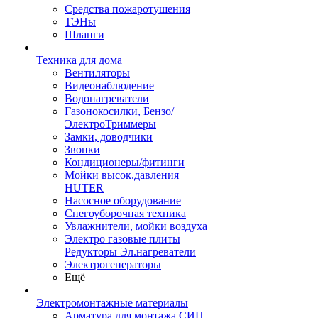
Средства пожаротушения
ТЭНы
Шланги
Техника для дома
Вентиляторы
Видеонаблюдение
Водонагреватели
Газонокосилки, Бензо/
ЭлектроТриммеры
Замки, доводчики
Звонки
Кондиционеры/фитинги
Мойки высок.давления
HUTER
Насосное оборудование
Снегоуборочная техника
Увлажнители, мойки воздуха
Электро газовые плиты
Редукторы Эл.нагреватели
Электрогенераторы
Ещё
Электромонтажные материалы
Арматура для монтажа СИП