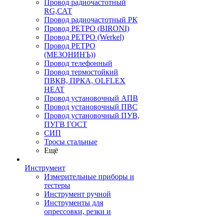
Провод радиочастотный
RG,САТ
Провод радиочастотный РК
Провод РЕТРО (BIRONI)
Провод РЕТРО (Werkel)
Провод РЕТРО
(МЕЗОНИНЪ))
Провод телефонный
Провод термостойкий
ПВКВ, ПРКА, OLFLEX
HEAT
Провод установочный АПВ
Провод установочный ПВС
Провод установочный ПУВ,
ПУГВ ГОСТ
СИП
Тросы стальные
Ещё
Инструмент
Измерительные приборы и
тестеры
Инструмент ручной
Инструменты для
опрессовки, резки и