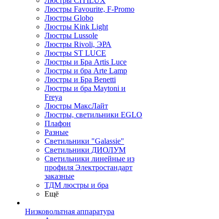
Люстры CITILUX
Люстры Favourite, F-Promo
Люстры Globo
Люстры Kink Light
Люстры Lussole
Люстры Rivoli, ЭРА
Люстры ST LUCE
Люстры и Бра Artis Luce
Люстры и бра Arte Lamp
Люстры и Бра Benetti
Люстры и бра Maytoni и
Freya
Люстры МаксЛайт
Люстры, светильники EGLO
Плафон
Разные
Светильники "Galassie"
Светильники ДИОЛУМ
Светильники линейные из
профиля Электростандарт
заказные
ТДМ люстры и бра
Ещё
Низковольтная аппаратура