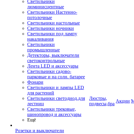
Светильники
люминисцентные
Светильники Настенно-
потолочные
Светильники настольные
Светильники ночники
Светильники под лампу
накаливания
Светильники
промышленные
Детекторы, выключатели
светоконтрольные
Лента LED и аксессуары
Светильники садово-
парковые и на солн. батарее
Фонари
Светильники и лампы LED
для растений
Светильники светодиод.для
Люстры,
Акции
М
лестниц
подвесы,бра
Светильники трековые,
шинопровод и аксессуары
Ещё
Розетки и выключатели