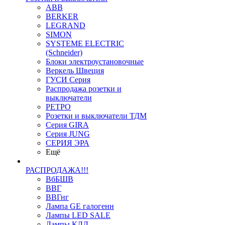
ABB
BERKER
LEGRAND
SIMON
SYSTEME ELECTRIC
(Schneider)
Блоки электроустановочные
Веркель Швеция
ГУСИ Серия
Распродажа розетки и
выключатели
РЕТРО
Розетки и выключатели ТДМ
Серия GIRA
Серия JUNG
СЕРИЯ ЭРА
Ещё
РАСПРОДАЖА!!!
ВбБШВ
ВВГ
ВВГнг
Лампа GE галогенн
Лампы LED SALE
Лампы КЛЛ