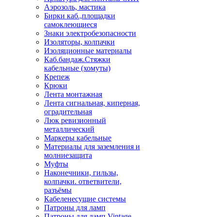
Аэрозоль, мастика
Бирки каб.,площадки
самоклеющиеся
Знаки электробезопасности
Изоляторы, колпачки
Изоляционные материалы
Каб.бандаж.Стяжки
кабельные (хомуты)
Крепеж
Крюки
Лента монтажная
Лента сигнальная, киперная,
оградительная
Люк ревизионный
металлический
Маркеры кабельные
Материалы для заземления и
молниезащита
Муфты
Наконечники, гильзы,
колпачки. ответвители,
разъёмы
Кабеленесущие системы
Патроны для ламп
Патроны для ламп Vintage