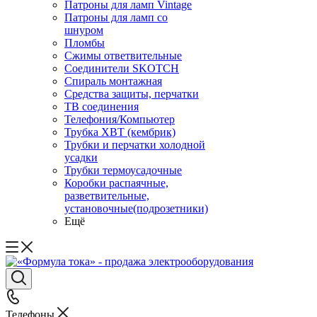
Патроны для ламп Vintage
Патроны для ламп со
шнуром
Пломбы
Сжимы ответвительные
Соединители SKOTCH
Спираль монтажная
Средства защиты, перчатки
ТВ соединения
Телефония/Компьютер
Трубка ХВТ (кембрик)
Трубки и перчатки холодной
усадки
Трубки термоусадочные
Коробки распаячные,
разветвительные,
установочные(подрозетники)
Ещё
Телефоны