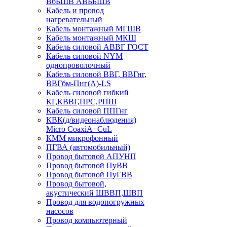
ВбБШВ АВББШВ
Кабель и провод
нагревательный
Кабель монтажный МГШВ
Кабель монтажный МКШ
Кабель силовой АВВГ ГОСТ
Кабель силовой NYM
однопроволочный
Кабель силовой ВВГ, ВВГнг,
ВВГбм-Пнг(А)-LS
Кабель силовой гибкий
КГ,КВВГ,ПРС,РПШ
Кабель силовой ППГнг
КВК(д/видеонаблюдения)
Micro CoaxiA+CuL
КММ микрофонный
ПГВА (автомобильный)
Провод бытовой АПУНП
Провод бытовой ПуВВ
Провод бытовой ПуГВВ
Провод бытовой,
акустический ШВВП,ШВП
Провод для водопогружных
насосов
Провод компьютерный