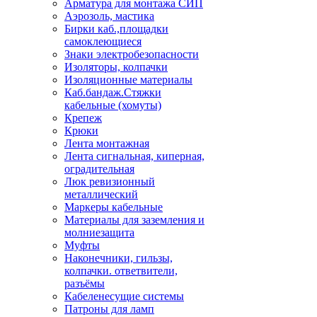
Арматура для монтажа СИП
Аэрозоль, мастика
Бирки каб.,площадки
самоклеющиеся
Знаки электробезопасности
Изоляторы, колпачки
Изоляционные материалы
Каб.бандаж.Стяжки
кабельные (хомуты)
Крепеж
Крюки
Лента монтажная
Лента сигнальная, киперная,
оградительная
Люк ревизионный
металлический
Маркеры кабельные
Материалы для заземления и
молниезащита
Муфты
Наконечники, гильзы,
колпачки. ответвители,
разъёмы
Кабеленесущие системы
Патроны для ламп