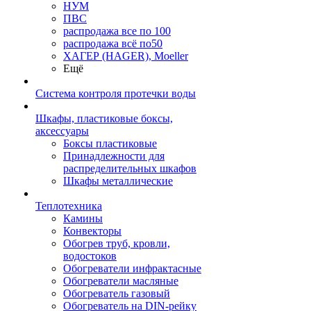
НУМ
ПВС
распродажа все по 100
распродажа всё по50
ХАГЕР (HAGER), Moeller
Ещё
Система контроля протечки воды
Шкафы, пластиковые боксы,
аксессуары
Боксы пластиковые
Принадлежности для
распределительных шкафов
Шкафы металлические
Теплотехника
Камины
Конвекторы
Обогрев труб, кровли,
водостоков
Обогреватели инфрактасные
Обогреватели масляные
Обогреватель газовый
Обогреватель на DIN-рейку