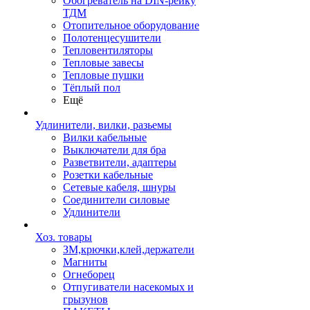
Обогреватель на DIN-рейку
ТДМ
Отопительное оборудование
Полотенцесушители
Тепловентиляторы
Тепловые завесы
Тепловые пушки
Тёплый пол
Ещё
Удлинители, вилки, разьемы
Вилки кабельные
Выключатели для бра
Разветвители, адаптеры
Розетки кабельные
Сетевые кабеля, шнуры
Соединители силовые
Удлинители
Хоз. товары
ЗМ,крючки,клей,держатели
Магниты
Огнеборец
Отпугиватели насекомых и
грызунов