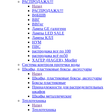
РАСПРОДАЖА!!!
Назад
РАСПРОДАЖА!!!
ВбБШВ
ВВГ
ВВГнг
Лампа GE галогенн
Лампы LED SALE
Лампы КЛЛ
НУМ
ПВС
распродажа все по 100
распродажа всё по50
ХАГЕР (HAGER), Moeller
Система контроля протечки воды
Шкафы, пластиковые боксы, аксессуары
Назад
Шкафы, пластиковые боксы, аксессуары
Боксы пластиковые
Принадлежности для распределительных
шкафов
Шкафы металлические
Теплотехника
Назад
Теплотехника