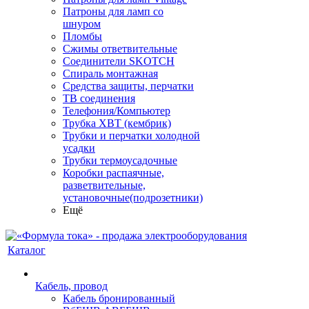
Патроны для ламп со
шнуром
Пломбы
Сжимы ответвительные
Соединители SKOTCH
Спираль монтажная
Средства защиты, перчатки
ТВ соединения
Телефония/Компьютер
Трубка ХВТ (кембрик)
Трубки и перчатки холодной
усадки
Трубки термоусадочные
Коробки распаячные,
разветвительные,
установочные(подрозетники)
Ещё
Каталог
Кабель, провод
Кабель бронированный