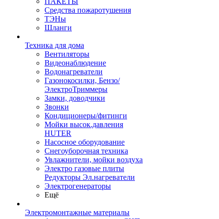
ПАКЕТЫ
Средства пожаротушения
ТЭНы
Шланги
Техника для дома
Вентиляторы
Видеонаблюдение
Водонагреватели
Газонокосилки, Бензо/
ЭлектроТриммеры
Замки, доводчики
Звонки
Кондиционеры/фитинги
Мойки высок.давления
HUTER
Насосное оборудование
Снегоуборочная техника
Увлажнители, мойки воздуха
Электро газовые плиты
Редукторы Эл.нагреватели
Электрогенераторы
Ещё
Электромонтажные материалы