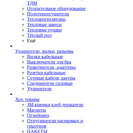
ТДМ
Отопительное оборудование
Полотенцесушители
Тепловентиляторы
Тепловые завесы
Тепловые пушки
Тёплый пол
Ещё
Удлинители, вилки, разьемы
Вилки кабельные
Выключатели для бра
Разветвители, адаптеры
Розетки кабельные
Сетевые кабеля, шнуры
Соединители силовые
Удлинители
Хоз. товары
ЗМ,крючки,клей,держатели
Магниты
Огнеборец
Отпугиватели насекомых и
грызунов
ПАКЕТЫ