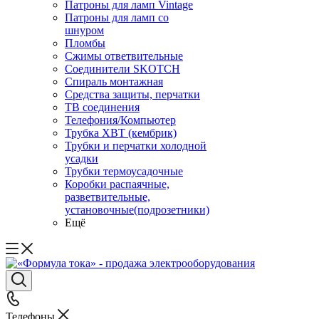
Патроны для ламп Vintage
Патроны для ламп со
шнуром
Пломбы
Сжимы ответвительные
Соединители SKOTCH
Спираль монтажная
Средства защиты, перчатки
ТВ соединения
Телефония/Компьютер
Трубка ХВТ (кембрик)
Трубки и перчатки холодной
усадки
Трубки термоусадочные
Коробки распаячные,
разветвительные,
установочные(подрозетники)
Ещё
Телефоны