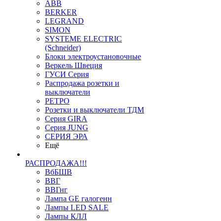
ABB
BERKER
LEGRAND
SIMON
SYSTEME ELECTRIC
(Schneider)
Блоки электроустановочные
Веркель Швеция
ГУСИ Серия
Распродажа розетки и
выключатели
РЕТРО
Розетки и выключатели ТДМ
Серия GIRA
Серия JUNG
СЕРИЯ ЭРА
Ещё
РАСПРОДАЖА!!!
ВбБШВ
ВВГ
ВВГнг
Лампа GE галогенн
Лампы LED SALE
Лампы КЛЛ