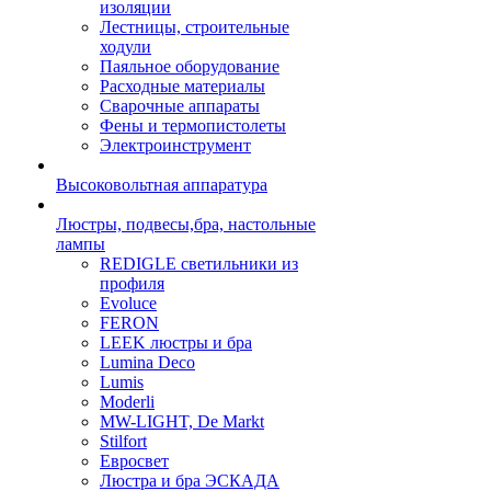
изоляции
Лестницы, строительные
ходули
Паяльное оборудование
Расходные материалы
Сварочные аппараты
Фены и термопистолеты
Электроинструмент
Высоковольтная аппаратура
Люстры, подвесы,бра, настольные
лампы
REDIGLE светильники из
профиля
Evoluce
FERON
LEEK люстры и бра
Lumina Deco
Lumis
Moderli
MW-LIGHT, De Markt
Stilfort
Евросвет
Люстра и бра ЭСКАДА