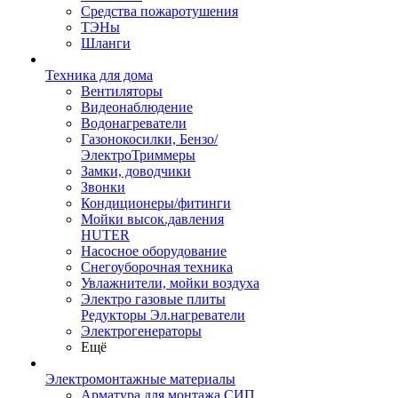
Средства пожаротушения
ТЭНы
Шланги
Техника для дома
Вентиляторы
Видеонаблюдение
Водонагреватели
Газонокосилки, Бензо/
ЭлектроТриммеры
Замки, доводчики
Звонки
Кондиционеры/фитинги
Мойки высок.давления
HUTER
Насосное оборудование
Снегоуборочная техника
Увлажнители, мойки воздуха
Электро газовые плиты
Редукторы Эл.нагреватели
Электрогенераторы
Ещё
Электромонтажные материалы
Арматура для монтажа СИП