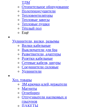
ТДМ
Отопительное оборудование
Полотенцесушители
Тепловентиляторы
Тепловые завесы
Тепловые пушки
Тёплый пол
Ещё
Удлинители, вилки, разьемы
Вилки кабельные
Выключатели для бра
Разветвители, адаптеры
Розетки кабельные
Сетевые кабеля, шнуры
Соединители силовые
Удлинители
Хоз. товары
ЗМ,крючки,клей,держатели
Магниты
Огнеборец
Отпугиватели насекомых и
грызунов
ПАКЕТЫ