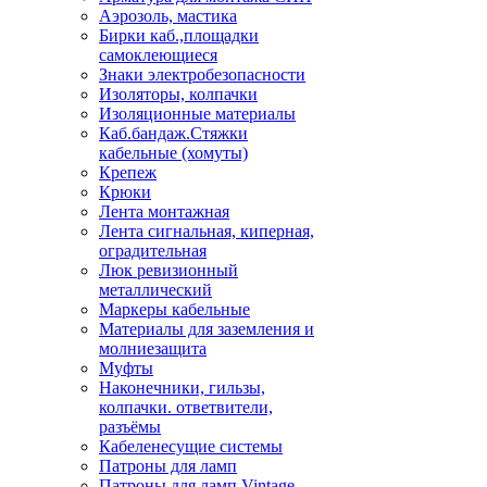
Аэрозоль, мастика
Бирки каб.,площадки
самоклеющиеся
Знаки электробезопасности
Изоляторы, колпачки
Изоляционные материалы
Каб.бандаж.Стяжки
кабельные (хомуты)
Крепеж
Крюки
Лента монтажная
Лента сигнальная, киперная,
оградительная
Люк ревизионный
металлический
Маркеры кабельные
Материалы для заземления и
молниезащита
Муфты
Наконечники, гильзы,
колпачки. ответвители,
разъёмы
Кабеленесущие системы
Патроны для ламп
Патроны для ламп Vintage