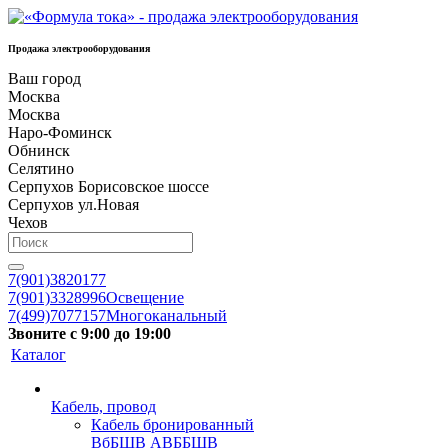
Продажа электрооборудования
Ваш город
Москва
Москва
Наро-Фоминск
Обнинск
Селятино
Серпухов Борисовское шоссе
Серпухов ул.Новая
Чехов
7(901)3820177
7(901)3328996
Освещение
7(499)7077157
Многоканальный
Звоните с 9:00 до 19:00
Каталог
Кабель, провод
Кабель бронированный
ВбБШВ АВББШВ