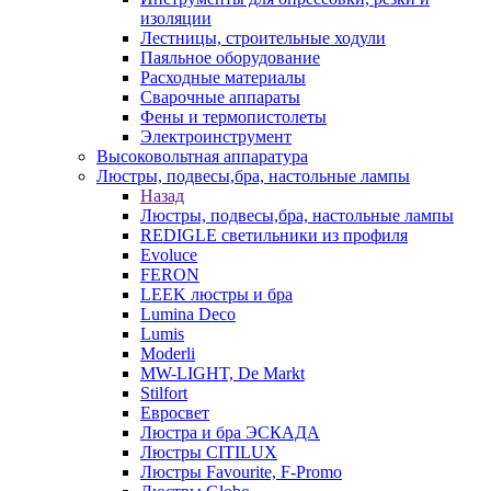
изоляции
Лестницы, строительные ходули
Паяльное оборудование
Расходные материалы
Сварочные аппараты
Фены и термопистолеты
Электроинструмент
Высоковольтная аппаратура
Люстры, подвесы,бра, настольные лампы
Назад
Люстры, подвесы,бра, настольные лампы
REDIGLE светильники из профиля
Evoluce
FERON
LEEK люстры и бра
Lumina Deco
Lumis
Moderli
MW-LIGHT, De Markt
Stilfort
Евросвет
Люстра и бра ЭСКАДА
Люстры CITILUX
Люстры Favourite, F-Promo