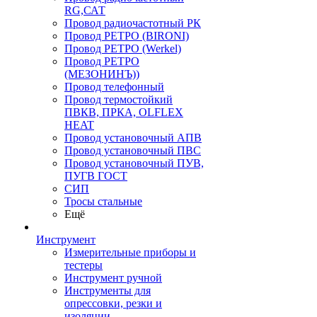
RG,САТ
Провод радиочастотный РК
Провод РЕТРО (BIRONI)
Провод РЕТРО (Werkel)
Провод РЕТРО
(МЕЗОНИНЪ))
Провод телефонный
Провод термостойкий
ПВКВ, ПРКА, OLFLEX
HEAT
Провод установочный АПВ
Провод установочный ПВС
Провод установочный ПУВ,
ПУГВ ГОСТ
СИП
Тросы стальные
Ещё
Инструмент
Измерительные приборы и
тестеры
Инструмент ручной
Инструменты для
опрессовки, резки и
изоляции