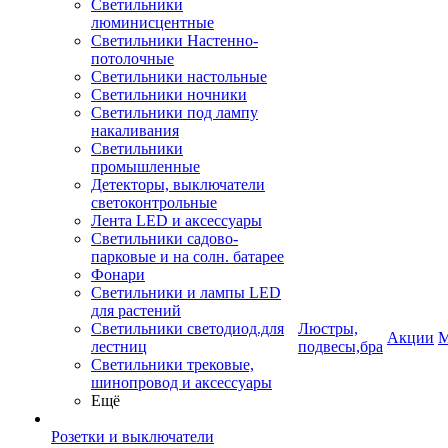
Светильники
люминисцентные
Светильники Настенно-
потолочные
Светильники настольные
Светильники ночники
Светильники под лампу
накаливания
Светильники
промышленные
Детекторы, выключатели
светоконтрольные
Лента LED и аксессуары
Светильники садово-
парковые и на солн. батарее
Фонари
Светильники и лампы LED
для растений
Светильники светодиод.для
Люстры,
Акции
М
лестниц
подвесы,бра
Светильники трековые,
шинопровод и аксессуары
Ещё
Розетки и выключатели