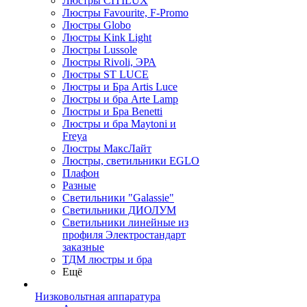
Люстры CITILUX
Люстры Favourite, F-Promo
Люстры Globo
Люстры Kink Light
Люстры Lussole
Люстры Rivoli, ЭРА
Люстры ST LUCE
Люстры и Бра Artis Luce
Люстры и бра Arte Lamp
Люстры и Бра Benetti
Люстры и бра Maytoni и
Freya
Люстры МаксЛайт
Люстры, светильники EGLO
Плафон
Разные
Светильники "Galassie"
Светильники ДИОЛУМ
Светильники линейные из
профиля Электростандарт
заказные
ТДМ люстры и бра
Ещё
Низковольтная аппаратура