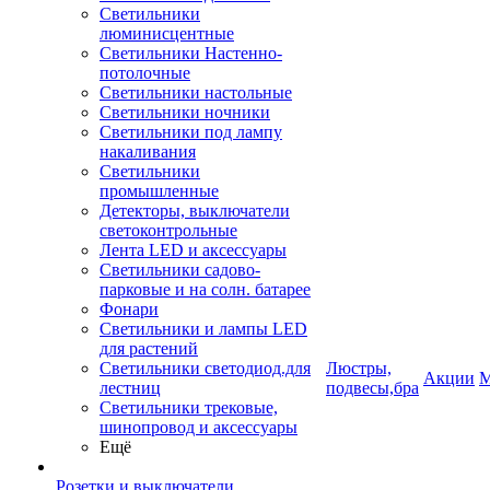
Светильники
люминисцентные
Светильники Настенно-
потолочные
Светильники настольные
Светильники ночники
Светильники под лампу
накаливания
Светильники
промышленные
Детекторы, выключатели
светоконтрольные
Лента LED и аксессуары
Светильники садово-
парковые и на солн. батарее
Фонари
Светильники и лампы LED
для растений
Светильники светодиод.для
Люстры,
Акции
М
лестниц
подвесы,бра
Светильники трековые,
шинопровод и аксессуары
Ещё
Розетки и выключатели