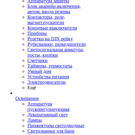
Аппаратура защиты
Блок аварийн.включения,
автом. ввода резерва
Контакторы, реле,
магнит.пускатели
Концевые выключатели
Приборы
Розетки на DIN рейку
Рубильники, разъединители
Светосигнальная арматура,
посты, кнопки
Счетчики
Таймеры, термостаты
Умный дом
Устройства питания
Электродвигатели
Ещё
Освещение
Аппаратура
пускорегулирующая
Декоративный свет
Лампы
Прожекторы светодиодные
Светильники для бани