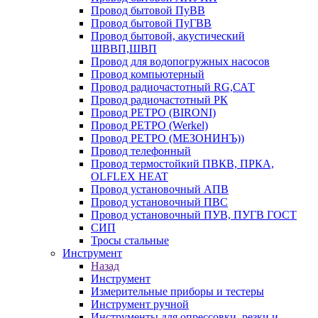
Провод бытовой ПуВВ
Провод бытовой ПуГВВ
Провод бытовой, акустический
ШВВП,ШВП
Провод для водопогружных насосов
Провод компьютерный
Провод радиочастотный RG,САТ
Провод радиочастотный РК
Провод РЕТРО (BIRONI)
Провод РЕТРО (Werkel)
Провод РЕТРО (МЕЗОНИНЪ))
Провод телефонный
Провод термостойкий ПВКВ, ПРКА,
OLFLEX HEAT
Провод установочный АПВ
Провод установочный ПВС
Провод установочный ПУВ, ПУГВ ГОСТ
СИП
Тросы стальные
Инструмент
Назад
Инструмент
Измерительные приборы и тестеры
Инструмент ручной
Инструменты для опрессовки, резки и