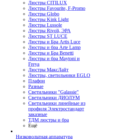
Люстры CITILUX
Люстры Favourite, F-Promo
Люстры Globo
Люстры Kink Light
Люстры Lussole
Люстры Rivoli, ЭРА
Люстры ST LUCE
Люстры и Бра Artis Luce
Люстры и бра Arte Lamp
Люстры и Бра Benetti
Люстры и бра Maytoni и
Freya
Люстры МаксЛайт
Люстры, светильники EGLO
Плафон
Разные
Светильники "Galassie"
Светильники ДИОЛУМ
Светильники линейные из
профиля Электростандарт
заказные
ТДМ люстры и бра
Ещё
Низковольтная аппаратура