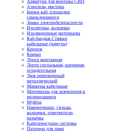
Арматура для монтажа СИП
Аэрозоль, мастика
Бирки каб.,площадки
самоклеющиеся
Знаки электробезопасности
Изоляторы, колпачки
Изоляционные материалы
Каб.бандаж.Стяжки
кабельные (хомуты)
Крепеж
Крюки
Лента монтажная
Лента сигнальная, киперная,
оградительная
Люк ревизионный
металлический
Маркеры кабельные
Материалы для заземления и
молниезащита
Муфты
Наконечники, гильзы,
колпачки. ответвители,
разъёмы
Кабеленесущие системы
Патроны для ламп