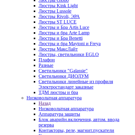
Люстры Globo
Люстры Kink Light
Люстры Lussole
Люстры Rivoli, ЭРА
Люстры ST LUCE
Люстры и Бра Artis Luce
Люстры и бра Arte Lamp
Люстры и Бра Benetti
Люстры и бра Maytoni и Freya
Люстры МаксЛайт
Люстры, светильники EGLO
Плафон
Разные
Светильники "Galassie"
Светильники ДИОЛУМ
Светильники линейные из профиля
Электростандарт заказные
ТДМ люстры и бра
Низковольтная аппаратура
Назад
Низковольтная аппаратура
Аппаратура защиты
Блок аварийн.включения, автом. ввода
резерва
Контакторы, реле, магнит.пускатели