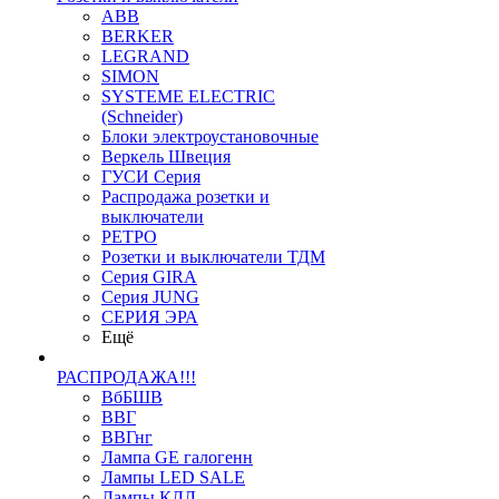
ABB
BERKER
LEGRAND
SIMON
SYSTEME ELECTRIC
(Schneider)
Блоки электроустановочные
Веркель Швеция
ГУСИ Серия
Распродажа розетки и
выключатели
РЕТРО
Розетки и выключатели ТДМ
Серия GIRA
Серия JUNG
СЕРИЯ ЭРА
Ещё
РАСПРОДАЖА!!!
ВбБШВ
ВВГ
ВВГнг
Лампа GE галогенн
Лампы LED SALE
Лампы КЛЛ