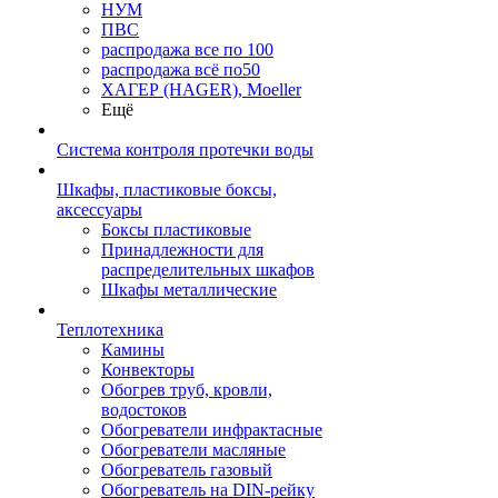
НУМ
ПВС
распродажа все по 100
распродажа всё по50
ХАГЕР (HAGER), Moeller
Ещё
Система контроля протечки воды
Шкафы, пластиковые боксы,
аксессуары
Боксы пластиковые
Принадлежности для
распределительных шкафов
Шкафы металлические
Теплотехника
Камины
Конвекторы
Обогрев труб, кровли,
водостоков
Обогреватели инфрактасные
Обогреватели масляные
Обогреватель газовый
Обогреватель на DIN-рейку