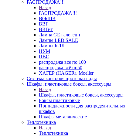
РАСПРОДАЖА!!!
Назад
РАСПРОДАЖА!!!
ВбБШВ
ВВГ
ВВГнг
Лампа GE галогенн
Лампы LED SALE
Лампы КЛЛ
НУМ
ПВС
распродажа все по 100
распродажа всё по50
ХАГЕР (HAGER), Moeller
Система контроля протечки воды
Шкафы, пластиковые боксы, аксессуары
Назад
Шкафы, пластиковые боксы, аксессуары
Боксы пластиковые
Принадлежности для распределительных
шкафов
Шкафы металлические
Теплотехника
Назад
Теплотехника