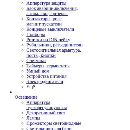
Аппаратура защиты
Блок аварийн.включения,
автом. ввода резерва
Контакторы, реле,
магнит.пускатели
Концевые выключатели
Приборы
Розетки на DIN рейку
Рубильники, разъединители
Светосигнальная арматура,
посты, кнопки
Счетчики
Таймеры, термостаты
Умный дом
Устройства питания
Электродвигатели
Ещё
Освещение
Аппаратура
пускорегулирующая
Декоративный свет
Лампы
Прожекторы светодиодные
Светильники для бани