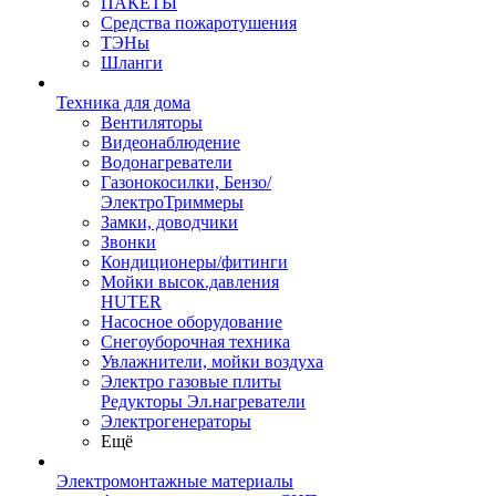
ПАКЕТЫ
Средства пожаротушения
ТЭНы
Шланги
Техника для дома
Вентиляторы
Видеонаблюдение
Водонагреватели
Газонокосилки, Бензо/
ЭлектроТриммеры
Замки, доводчики
Звонки
Кондиционеры/фитинги
Мойки высок.давления
HUTER
Насосное оборудование
Снегоуборочная техника
Увлажнители, мойки воздуха
Электро газовые плиты
Редукторы Эл.нагреватели
Электрогенераторы
Ещё
Электромонтажные материалы