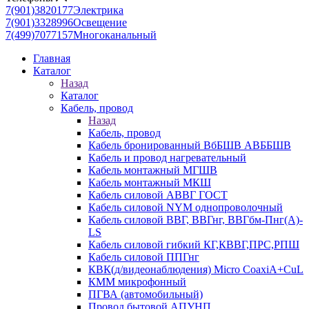
7(901)3820177
Электрика
7(901)3328996
Освещение
7(499)7077157
Многоканальный
Главная
Каталог
Назад
Каталог
Кабель, провод
Назад
Кабель, провод
Кабель бронированный ВбБШВ АВББШВ
Кабель и провод нагревательный
Кабель монтажный МГШВ
Кабель монтажный МКШ
Кабель силовой АВВГ ГОСТ
Кабель силовой NYM однопроволочный
Кабель силовой ВВГ, ВВГнг, ВВГбм-Пнг(А)-
LS
Кабель силовой гибкий КГ,КВВГ,ПРС,РПШ
Кабель силовой ППГнг
КВК(д/видеонаблюдения) Micro CoaxiA+CuL
КММ микрофонный
ПГВА (автомобильный)
Провод бытовой АПУНП