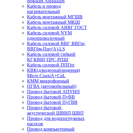
ВбБШВ АВББШВ
Кабель и провод
нагревательный
Кабель монтажный МГШВ
Кабель монтажный МКШ
Кабель силовой АВВГ ГОСТ
Кабель силовой NYM
однопроволочный
Кабель силовой ВВГ, ВВГнг,
ВВГбм-Пнг(А)-LS
Кабель силовой гибкий
КГ,КВВГ,ПРС,РПШ
Кабель силовой ППГнг
КВК(д/видеонаблюдения)
Micro CoaxiA+CuL
КММ микрофонный
ПГВА (автомобильный)
Провод бытовой АПУНП
Провод бытовой ПуВВ
Провод бытовой ПуГВВ
Провод бытовой,
акустический ШВВП,ШВП
Провод для водопогружных
насосов
Провод компьютерный