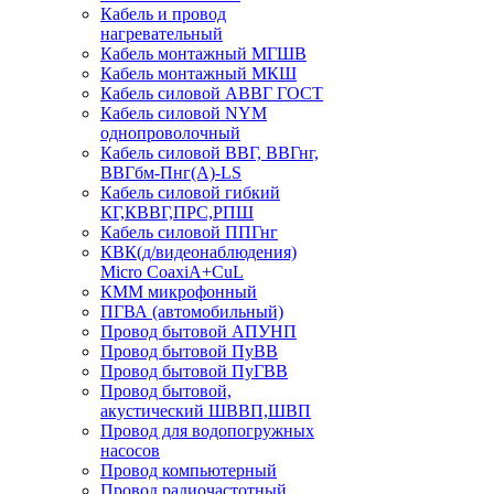
Кабель и провод
нагревательный
Кабель монтажный МГШВ
Кабель монтажный МКШ
Кабель силовой АВВГ ГОСТ
Кабель силовой NYM
однопроволочный
Кабель силовой ВВГ, ВВГнг,
ВВГбм-Пнг(А)-LS
Кабель силовой гибкий
КГ,КВВГ,ПРС,РПШ
Кабель силовой ППГнг
КВК(д/видеонаблюдения)
Micro CoaxiA+CuL
КММ микрофонный
ПГВА (автомобильный)
Провод бытовой АПУНП
Провод бытовой ПуВВ
Провод бытовой ПуГВВ
Провод бытовой,
акустический ШВВП,ШВП
Провод для водопогружных
насосов
Провод компьютерный
Провод радиочастотный