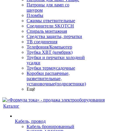
Патроны для ламп со
шнуром
Пломбы
Сжимы ответвительные
Соединители SKOTCH
Спираль монтажная
Средства защиты, перчатки
ТВ соединения
Телефония/Компьютер
Трубка ХВТ (кембрик)
Трубки и перчатки холодной
усадки
Трубки термоусадочные
Коробки распаячные,
разветвительные,
установочные(подрозетники)
Ещё
Каталог
Кабель, провод
Кабель бронированный