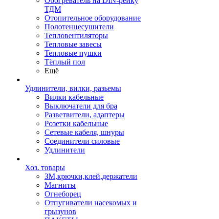
Обогреватель на DIN-рейку
ТДМ
Отопительное оборудование
Полотенцесушители
Тепловентиляторы
Тепловые завесы
Тепловые пушки
Тёплый пол
Ещё
Удлинители, вилки, разьемы
Вилки кабельные
Выключатели для бра
Разветвители, адаптеры
Розетки кабельные
Сетевые кабеля, шнуры
Соединители силовые
Удлинители
Хоз. товары
ЗМ,крючки,клей,держатели
Магниты
Огнеборец
Отпугиватели насекомых и
грызунов