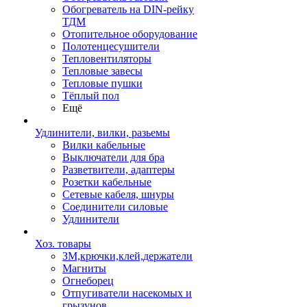
Обогреватель на DIN-рейку
ТДМ
Отопительное оборудование
Полотенцесушители
Тепловентиляторы
Тепловые завесы
Тепловые пушки
Тёплый пол
Ещё
Удлинители, вилки, разьемы
Вилки кабельные
Выключатели для бра
Разветвители, адаптеры
Розетки кабельные
Сетевые кабеля, шнуры
Соединители силовые
Удлинители
Хоз. товары
ЗМ,крючки,клей,держатели
Магниты
Огнеборец
Отпугиватели насекомых и
грызунов