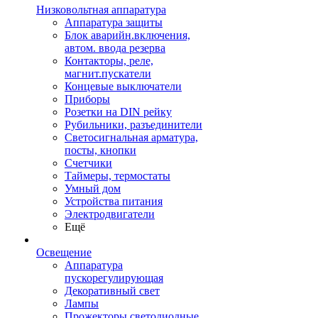
Низковольтная аппаратура
Аппаратура защиты
Блок аварийн.включения,
автом. ввода резерва
Контакторы, реле,
магнит.пускатели
Концевые выключатели
Приборы
Розетки на DIN рейку
Рубильники, разъединители
Светосигнальная арматура,
посты, кнопки
Счетчики
Таймеры, термостаты
Умный дом
Устройства питания
Электродвигатели
Ещё
Освещение
Аппаратура
пускорегулирующая
Декоративный свет
Лампы
Прожекторы светодиодные