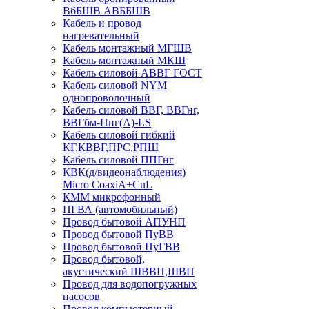
ВбБШВ АВББШВ
Кабель и провод
нагревательный
Кабель монтажный МГШВ
Кабель монтажный МКШ
Кабель силовой АВВГ ГОСТ
Кабель силовой NYM
однопроволочный
Кабель силовой ВВГ, ВВГнг,
ВВГбм-Пнг(А)-LS
Кабель силовой гибкий
КГ,КВВГ,ПРС,РПШ
Кабель силовой ППГнг
КВК(д/видеонаблюдения)
Micro CoaxiA+CuL
КММ микрофонный
ПГВА (автомобильный)
Провод бытовой АПУНП
Провод бытовой ПуВВ
Провод бытовой ПуГВВ
Провод бытовой,
акустический ШВВП,ШВП
Провод для водопогружных
насосов
Провод компьютерный