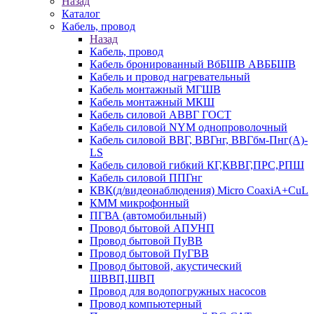
Назад
Каталог
Кабель, провод
Назад
Кабель, провод
Кабель бронированный ВбБШВ АВББШВ
Кабель и провод нагревательный
Кабель монтажный МГШВ
Кабель монтажный МКШ
Кабель силовой АВВГ ГОСТ
Кабель силовой NYM однопроволочный
Кабель силовой ВВГ, ВВГнг, ВВГбм-Пнг(А)-
LS
Кабель силовой гибкий КГ,КВВГ,ПРС,РПШ
Кабель силовой ППГнг
КВК(д/видеонаблюдения) Micro CoaxiA+CuL
КММ микрофонный
ПГВА (автомобильный)
Провод бытовой АПУНП
Провод бытовой ПуВВ
Провод бытовой ПуГВВ
Провод бытовой, акустический
ШВВП,ШВП
Провод для водопогружных насосов
Провод компьютерный