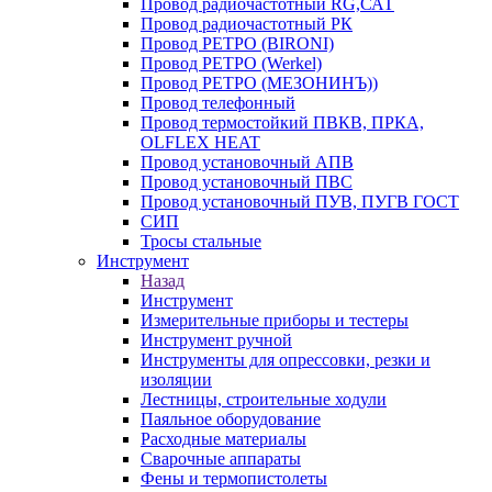
Провод радиочастотный RG,САТ
Провод радиочастотный РК
Провод РЕТРО (BIRONI)
Провод РЕТРО (Werkel)
Провод РЕТРО (МЕЗОНИНЪ))
Провод телефонный
Провод термостойкий ПВКВ, ПРКА,
OLFLEX HEAT
Провод установочный АПВ
Провод установочный ПВС
Провод установочный ПУВ, ПУГВ ГОСТ
СИП
Тросы стальные
Инструмент
Назад
Инструмент
Измерительные приборы и тестеры
Инструмент ручной
Инструменты для опрессовки, резки и
изоляции
Лестницы, строительные ходули
Паяльное оборудование
Расходные материалы
Сварочные аппараты
Фены и термопистолеты