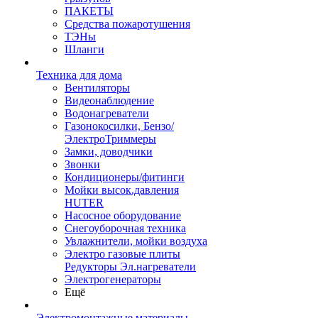
ПАКЕТЫ
Средства пожаротушения
ТЭНы
Шланги
Техника для дома
Вентиляторы
Видеонаблюдение
Водонагреватели
Газонокосилки, Бензо/
ЭлектроТриммеры
Замки, доводчики
Звонки
Кондиционеры/фитинги
Мойки высок.давления
HUTER
Насосное оборудование
Снегоуборочная техника
Увлажнители, мойки воздуха
Электро газовые плиты
Редукторы Эл.нагреватели
Электрогенераторы
Ещё
Электромонтажные материалы