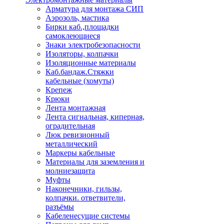
Арматура для монтажа СИП
Аэрозоль, мастика
Бирки каб.,площадки
самоклеющиеся
Знаки электробезопасности
Изоляторы, колпачки
Изоляционные материалы
Каб.бандаж.Стяжки
кабельные (хомуты)
Крепеж
Крюки
Лента монтажная
Лента сигнальная, киперная,
оградительная
Люк ревизионный
металлический
Маркеры кабельные
Материалы для заземления и
молниезащита
Муфты
Наконечники, гильзы,
колпачки. ответвители,
разъёмы
Кабеленесущие системы