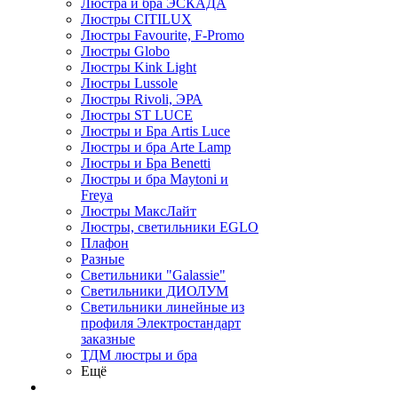
Люстра и бра ЭСКАДА
Люстры CITILUX
Люстры Favourite, F-Promo
Люстры Globo
Люстры Kink Light
Люстры Lussole
Люстры Rivoli, ЭРА
Люстры ST LUCE
Люстры и Бра Artis Luce
Люстры и бра Arte Lamp
Люстры и Бра Benetti
Люстры и бра Maytoni и
Freya
Люстры МаксЛайт
Люстры, светильники EGLO
Плафон
Разные
Светильники "Galassie"
Светильники ДИОЛУМ
Светильники линейные из
профиля Электростандарт
заказные
ТДМ люстры и бра
Ещё