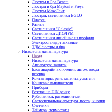
Люстры и Бра Benetti
Люстры и бра Maytoni и Freya
Люстры МаксЛайт
Люстры, светильники EGLO
Плафон
Разные
Светильники "Galassie"
Светильники ДИОЛУМ
Светильники линейные из профиля
Электростандарт заказные
ТДМ люстры и бра
Низковольтная аппаратура
Назад
Низковольтная аппаратура
Аппаратура защиты
Блок аварийн.включения, автом. ввода
резерва
Контакторы, реле, магнит.пускатели
Концевые выключатели
Приборы
Розетки на DIN рейку
Рубильники, разъединители
Светосигнальная арматура, посты, кнопки
Счетчики
Таймеры, термостаты