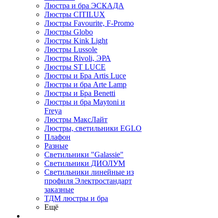
Люстра и бра ЭСКАДА
Люстры CITILUX
Люстры Favourite, F-Promo
Люстры Globo
Люстры Kink Light
Люстры Lussole
Люстры Rivoli, ЭРА
Люстры ST LUCE
Люстры и Бра Artis Luce
Люстры и бра Arte Lamp
Люстры и Бра Benetti
Люстры и бра Maytoni и
Freya
Люстры МаксЛайт
Люстры, светильники EGLO
Плафон
Разные
Светильники "Galassie"
Светильники ДИОЛУМ
Светильники линейные из
профиля Электростандарт
заказные
ТДМ люстры и бра
Ещё