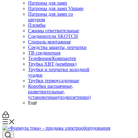
Патроны для ламп
Патроны для ламп Vintage
Патроны для ламп со
шнуром
Пломбы
Сжимы ответвительные
Соединители SKOTCH
Спираль монтажная
Средства защиты, перчатки
ТВ соединения
Телефония/Компьютер
Трубка ХВТ (кембрик)
Трубки и перчатки холодной
усадки
Трубки термоусадочные
Коробки распаячные,
разветвительные,
установочные(подрозетники)
Ещё