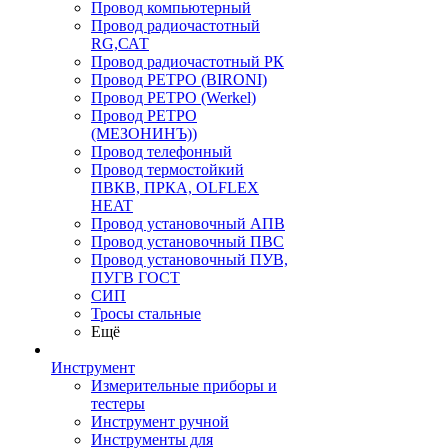
Провод компьютерный
Провод радиочастотный
RG,САТ
Провод радиочастотный РК
Провод РЕТРО (BIRONI)
Провод РЕТРО (Werkel)
Провод РЕТРО
(МЕЗОНИНЪ))
Провод телефонный
Провод термостойкий
ПВКВ, ПРКА, OLFLEX
HEAT
Провод установочный АПВ
Провод установочный ПВС
Провод установочный ПУВ,
ПУГВ ГОСТ
СИП
Тросы стальные
Ещё
Инструмент
Измерительные приборы и
тестеры
Инструмент ручной
Инструменты для