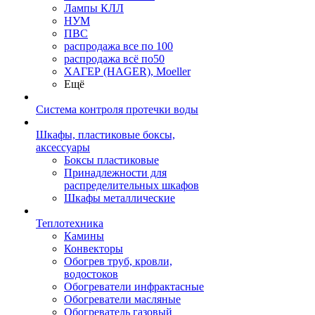
Лампы КЛЛ
НУМ
ПВС
распродажа все по 100
распродажа всё по50
ХАГЕР (HAGER), Moeller
Ещё
Система контроля протечки воды
Шкафы, пластиковые боксы,
аксессуары
Боксы пластиковые
Принадлежности для
распределительных шкафов
Шкафы металлические
Теплотехника
Камины
Конвекторы
Обогрев труб, кровли,
водостоков
Обогреватели инфрактасные
Обогреватели масляные
Обогреватель газовый