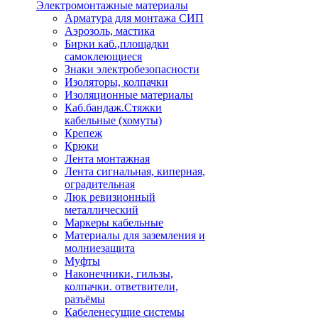
Электромонтажные материалы
Арматура для монтажа СИП
Аэрозоль, мастика
Бирки каб.,площадки
самоклеющиеся
Знаки электробезопасности
Изоляторы, колпачки
Изоляционные материалы
Каб.бандаж.Стяжки
кабельные (хомуты)
Крепеж
Крюки
Лента монтажная
Лента сигнальная, киперная,
оградительная
Люк ревизионный
металлический
Маркеры кабельные
Материалы для заземления и
молниезащита
Муфты
Наконечники, гильзы,
колпачки. ответвители,
разъёмы
Кабеленесущие системы