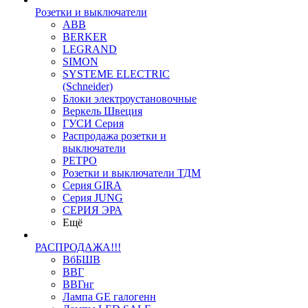
Розетки и выключатели
ABB
BERKER
LEGRAND
SIMON
SYSTEME ELECTRIC
(Schneider)
Блоки электроустановочные
Веркель Швеция
ГУСИ Серия
Распродажа розетки и
выключатели
РЕТРО
Розетки и выключатели ТДМ
Серия GIRA
Серия JUNG
СЕРИЯ ЭРА
Ещё
РАСПРОДАЖА!!!
ВбБШВ
ВВГ
ВВГнг
Лампа GE галогенн