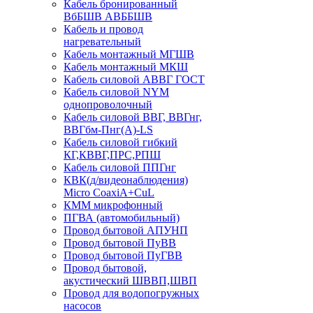
Кабель бронированный
ВбБШВ АВББШВ
Кабель и провод
нагревательный
Кабель монтажный МГШВ
Кабель монтажный МКШ
Кабель силовой АВВГ ГОСТ
Кабель силовой NYM
однопроволочный
Кабель силовой ВВГ, ВВГнг,
ВВГбм-Пнг(А)-LS
Кабель силовой гибкий
КГ,КВВГ,ПРС,РПШ
Кабель силовой ППГнг
КВК(д/видеонаблюдения)
Micro CoaxiA+CuL
КММ микрофонный
ПГВА (автомобильный)
Провод бытовой АПУНП
Провод бытовой ПуВВ
Провод бытовой ПуГВВ
Провод бытовой,
акустический ШВВП,ШВП
Провод для водопогружных
насосов