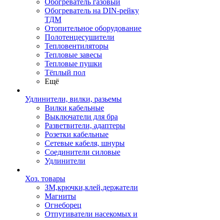
Обогреватель газовый
Обогреватель на DIN-рейку
ТДМ
Отопительное оборудование
Полотенцесушители
Тепловентиляторы
Тепловые завесы
Тепловые пушки
Тёплый пол
Ещё
Удлинители, вилки, разьемы
Вилки кабельные
Выключатели для бра
Разветвители, адаптеры
Розетки кабельные
Сетевые кабеля, шнуры
Соединители силовые
Удлинители
Хоз. товары
ЗМ,крючки,клей,держатели
Магниты
Огнеборец
Отпугиватели насекомых и