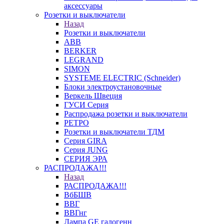
аксессуары
Розетки и выключатели
Назад
Розетки и выключатели
ABB
BERKER
LEGRAND
SIMON
SYSTEME ELECTRIC (Schneider)
Блоки электроустановочные
Веркель Швеция
ГУСИ Серия
Распродажа розетки и выключатели
РЕТРО
Розетки и выключатели ТДМ
Серия GIRA
Серия JUNG
СЕРИЯ ЭРА
РАСПРОДАЖА!!!
Назад
РАСПРОДАЖА!!!
ВбБШВ
ВВГ
ВВГнг
Лампа GE галогенн