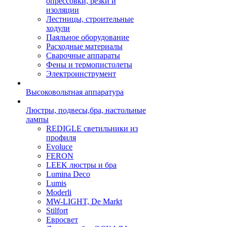
опрессовки, резки и
изоляции
Лестницы, строительные
ходули
Паяльное оборудование
Расходные материалы
Сварочные аппараты
Фены и термопистолеты
Электроинструмент
Высоковольтная аппаратура
Люстры, подвесы,бра, настольные
лампы
REDIGLE светильники из
профиля
Evoluce
FERON
LEEK люстры и бра
Lumina Deco
Lumis
Moderli
MW-LIGHT, De Markt
Stilfort
Евросвет