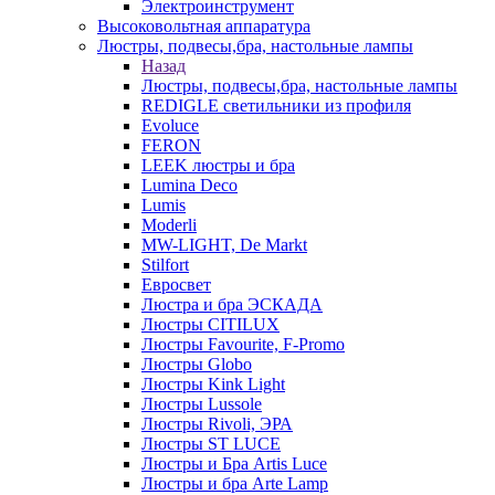
Электроинструмент
Высоковольтная аппаратура
Люстры, подвесы,бра, настольные лампы
Назад
Люстры, подвесы,бра, настольные лампы
REDIGLE светильники из профиля
Evoluce
FERON
LEEK люстры и бра
Lumina Deco
Lumis
Moderli
MW-LIGHT, De Markt
Stilfort
Евросвет
Люстра и бра ЭСКАДА
Люстры CITILUX
Люстры Favourite, F-Promo
Люстры Globo
Люстры Kink Light
Люстры Lussole
Люстры Rivoli, ЭРА
Люстры ST LUCE
Люстры и Бра Artis Luce
Люстры и бра Arte Lamp