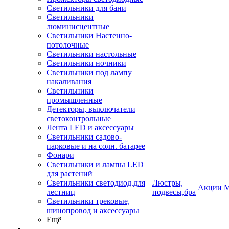
Светильники для бани
Светильники
люминисцентные
Светильники Настенно-
потолочные
Светильники настольные
Светильники ночники
Светильники под лампу
накаливания
Светильники
промышленные
Детекторы, выключатели
светоконтрольные
Лента LED и аксессуары
Светильники садово-
парковые и на солн. батарее
Фонари
Светильники и лампы LED
для растений
Светильники светодиод.для
Люстры,
Акции
М
лестниц
подвесы,бра
Светильники трековые,
шинопровод и аксессуары
Ещё