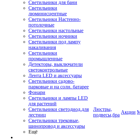
Светильники для бани
Светильники
люминисцентные
Светильники Настенно-
потолочные
Светильники настольные
Светильники ночники
Светильники под лампу
накаливания
Светильники
промышленные
Детекторы, выключатели
светоконтрольные
Лента LED и аксессуары
Светильники садово-
парковые и на солн. батарее
Фонари
Светильники и лампы LED
для растений
Светильники светодиод.для
Люстры,
Акции
М
лестниц
подвесы,бра
Светильники трековые,
шинопровод и аксессуары
Ещё