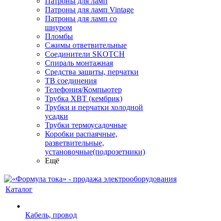
Патроны для ламп
Патроны для ламп Vintage
Патроны для ламп со
шнуром
Пломбы
Сжимы ответвительные
Соединители SKOTCH
Спираль монтажная
Средства защиты, перчатки
ТВ соединения
Телефония/Компьютер
Трубка ХВТ (кембрик)
Трубки и перчатки холодной
усадки
Трубки термоусадочные
Коробки распаячные,
разветвительные,
установочные(подрозетники)
Ещё
Каталог
Кабель, провод