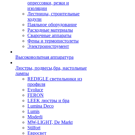
опрессовки, резки и
изоляции
Лестницы, строительные
ходули
Паяльное оборудование
Расходные материалы
Сварочные аппараты
Фены и термопистолеты
Электроинструмент
Высоковольтная аппаратура
Люстры, подвесы,бра, настольные
лампы
REDIGLE светильники из
профиля
Evoluce
FERON
LEEK люстры и бра
Lumina Deco
Lumis
Moderli
MW-LIGHT, De Markt
Stilfort
Евросвет