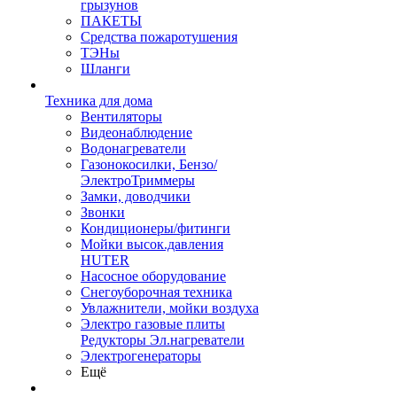
грызунов
ПАКЕТЫ
Средства пожаротушения
ТЭНы
Шланги
Техника для дома
Вентиляторы
Видеонаблюдение
Водонагреватели
Газонокосилки, Бензо/
ЭлектроТриммеры
Замки, доводчики
Звонки
Кондиционеры/фитинги
Мойки высок.давления
HUTER
Насосное оборудование
Снегоуборочная техника
Увлажнители, мойки воздуха
Электро газовые плиты
Редукторы Эл.нагреватели
Электрогенераторы
Ещё