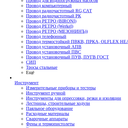
Провод для водопогружных насосов
Провод компьютерный
Провод радиочастотный RG,САТ
Провод радиочастотный РК
Провод РЕТРО (BIRONI)
Провод РЕТРО (Werkel)
Провод РЕТРО (МЕЗОНИНЪ))
Провод телефонный
Провод термостойкий ПВКВ, ПРКА, OLFLEX HE
Провод установочный АПВ
Провод установочный ПВС
Провод установочный ПУВ, ПУГВ ГОСТ
СИП
Тросы стальные
Ещё
Инструмент
Измерительные приборы и тестеры
Инструмент ручной
Инструменты для опрессовки, резки и изоляции
Лестницы, строительные ходули
Паяльное оборудование
Расходные материалы
Сварочные аппараты
Фены и термопистолеты