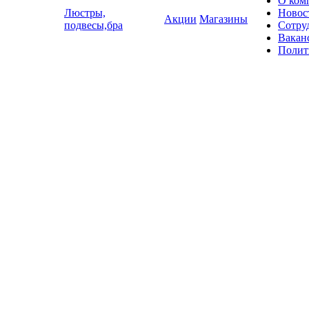
О ком
Люстры,
Новос
Акции
Магазины
подвесы,бра
Сотру
Вакан
Полит