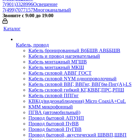
7(901)3328996
Освещение
7(499)7077157
Многоканальный
Звоните с 9:00 до 19:00
Каталог
Кабель, провод
Кабель бронированный ВбБШВ АВББШВ
Кабель и провод нагревательный
Кабель монтажный МГШВ
Кабель монтажный МКШ
Кабель силовой АВВГ ГОСТ
Кабель силовой NYM однопроволочный
Кабель силовой ВВГ, ВВГнг, ВВГбм-Пнг(А)-LS
Кабель силовой гибкий КГ,КВВГ,ПРС,РПШ
Кабель силовой ППГнг
КВК(д/видеонаблюдения) Micro CoaxiA+CuL
КММ микрофонный
ПГВА (автомобильный)
Провод бытовой АПУНП
Провод бытовой ПуВВ
Провод бытовой ПуГВВ
Провод бытовой, акустический ШВВП,ШВП