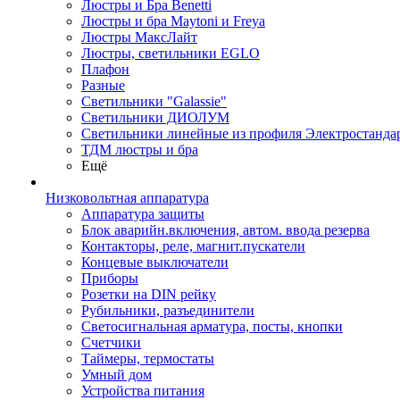
Люстры и Бра Benetti
Люстры и бра Maytoni и Freya
Люстры МаксЛайт
Люстры, светильники EGLO
Плафон
Разные
Светильники "Galassie"
Светильники ДИОЛУМ
Светильники линейные из профиля Электростандар
ТДМ люстры и бра
Ещё
Низковольтная аппаратура
Аппаратура защиты
Блок аварийн.включения, автом. ввода резерва
Контакторы, реле, магнит.пускатели
Концевые выключатели
Приборы
Розетки на DIN рейку
Рубильники, разъединители
Светосигнальная арматура, посты, кнопки
Счетчики
Таймеры, термостаты
Умный дом
Устройства питания