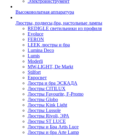
Электроинструмент
Высоковольтная аппаратура
Люстры, подвесы,бра, настольные лампы
REDIGLE светильники из профиля
Evoluce
FERON
LEEK люстры и бра
Lumina Deco
Lumis
Moderli
MW-LIGHT, De Markt
Stilfort
Евросвет
Люстра и бра ЭСКАДА
Люстры CITILUX
Люстры Favourite, F-Promo
Люстры Globo
Люстры Kink Light
Люстры Lussole
Люстры Rivoli, ЭРА
Люстры ST LUCE
Люстры и Бра Artis Luce
Люстры и бра Arte Lamp