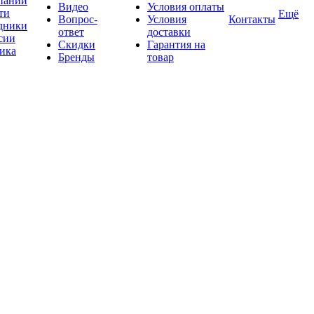
пании
Видео
Условия оплаты
ти
Ещё
Вопрос-
Условия
Контакты
дники
ответ
доставки
сии
Скидки
Гарантия на
ика
Бренды
товар