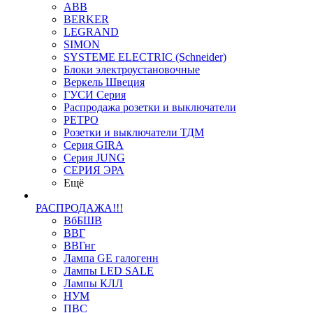
ABB
BERKER
LEGRAND
SIMON
SYSTEME ELECTRIC (Schneider)
Блоки электроустановочные
Веркель Швеция
ГУСИ Серия
Распродажа розетки и выключатели
РЕТРО
Розетки и выключатели ТДМ
Серия GIRA
Серия JUNG
СЕРИЯ ЭРА
Ещё
РАСПРОДАЖА!!!
ВбБШВ
ВВГ
ВВГнг
Лампа GE галогенн
Лампы LED SALE
Лампы КЛЛ
НУМ
ПВС