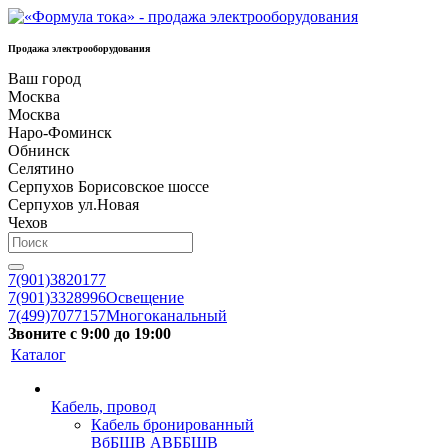
Продажа электрооборудования
Ваш город
Москва
Москва
Наро-Фоминск
Обнинск
Селятино
Серпухов Борисовское шоссе
Серпухов ул.Новая
Чехов
7(901)3820177
7(901)3328996
Освещение
7(499)7077157
Многоканальный
Звоните с 9:00 до 19:00
Каталог
Кабель, провод
Кабель бронированный
ВбБШВ АВББШВ