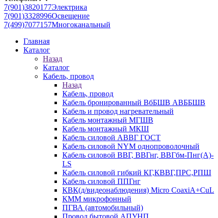
7(901)3820177
Электрика
7(901)3328996
Освещение
7(499)7077157
Многоканальный
Главная
Каталог
Назад
Каталог
Кабель, провод
Назад
Кабель, провод
Кабель бронированный ВбБШВ АВББШВ
Кабель и провод нагревательный
Кабель монтажный МГШВ
Кабель монтажный МКШ
Кабель силовой АВВГ ГОСТ
Кабель силовой NYM однопроволочный
Кабель силовой ВВГ, ВВГнг, ВВГбм-Пнг(А)-
LS
Кабель силовой гибкий КГ,КВВГ,ПРС,РПШ
Кабель силовой ППГнг
КВК(д/видеонаблюдения) Micro CoaxiA+CuL
КММ микрофонный
ПГВА (автомобильный)
Провод бытовой АПУНП