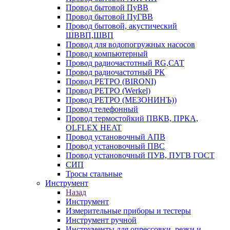
Провод бытовой ПуВВ
Провод бытовой ПуГВВ
Провод бытовой, акустический
ШВВП,ШВП
Провод для водопогружных насосов
Провод компьютерный
Провод радиочастотный RG,САТ
Провод радиочастотный РК
Провод РЕТРО (BIRONI)
Провод РЕТРО (Werkel)
Провод РЕТРО (МЕЗОНИНЪ))
Провод телефонный
Провод термостойкий ПВКВ, ПРКА,
OLFLEX HEAT
Провод установочный АПВ
Провод установочный ПВС
Провод установочный ПУВ, ПУГВ ГОСТ
СИП
Тросы стальные
Инструмент
Назад
Инструмент
Измерительные приборы и тестеры
Инструмент ручной
Инструменты для опрессовки, резки и