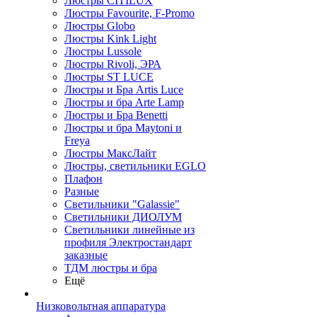
Люстры CITILUX
Люстры Favourite, F-Promo
Люстры Globo
Люстры Kink Light
Люстры Lussole
Люстры Rivoli, ЭРА
Люстры ST LUCE
Люстры и Бра Artis Luce
Люстры и бра Arte Lamp
Люстры и Бра Benetti
Люстры и бра Maytoni и
Freya
Люстры МаксЛайт
Люстры, светильники EGLO
Плафон
Разные
Светильники "Galassie"
Светильники ДИОЛУМ
Светильники линейные из
профиля Электростандарт
заказные
ТДМ люстры и бра
Ещё
Низковольтная аппаратура