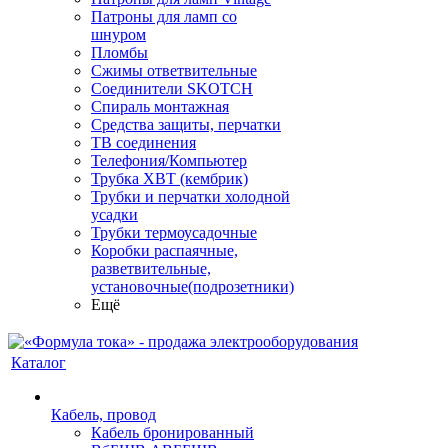
Патроны для ламп со
шнуром
Пломбы
Сжимы ответвительные
Соединители SKOTCH
Спираль монтажная
Средства защиты, перчатки
ТВ соединения
Телефония/Компьютер
Трубка ХВТ (кембрик)
Трубки и перчатки холодной
усадки
Трубки термоусадочные
Коробки распаячные,
разветвительные,
установочные(подрозетники)
Ещё
Каталог
Кабель, провод
Кабель бронированный