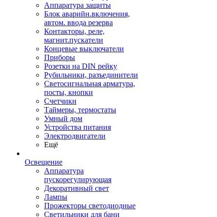
Аппаратура защиты
Блок аварийн.включения,
автом. ввода резерва
Контакторы, реле,
магнит.пускатели
Концевые выключатели
Приборы
Розетки на DIN рейку
Рубильники, разъединители
Светосигнальная арматура,
посты, кнопки
Счетчики
Таймеры, термостаты
Умный дом
Устройства питания
Электродвигатели
Ещё
Освещение
Аппаратура
пускорегулирующая
Декоративный свет
Лампы
Прожекторы светодиодные
Светильники для бани