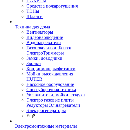
ПАКЕТЫ
Средства пожаротушения
ТЭНы
Шланги
Техника для дома
Вентиляторы
Видеонаблюдение
Водонагреватели
Газонокосилки, Бензо/
ЭлектроТриммеры
Замки, доводчики
Звонки
Кондиционеры/фитинги
Мойки высок.давления
HUTER
Насосное оборудование
Снегоуборочная техника
Увлажнители, мойки воздуха
Электро газовые плиты
Редукторы Эл.нагреватели
Электрогенераторы
Ещё
Электромонтажные материалы