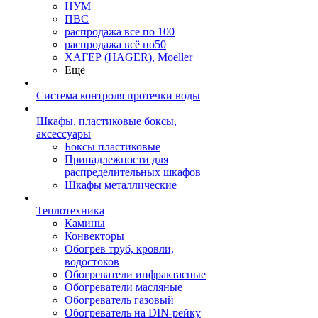
НУМ
ПВС
распродажа все по 100
распродажа всё по50
ХАГЕР (HAGER), Moeller
Ещё
Система контроля протечки воды
Шкафы, пластиковые боксы,
аксессуары
Боксы пластиковые
Принадлежности для
распределительных шкафов
Шкафы металлические
Теплотехника
Камины
Конвекторы
Обогрев труб, кровли,
водостоков
Обогреватели инфрактасные
Обогреватели масляные
Обогреватель газовый
Обогреватель на DIN-рейку