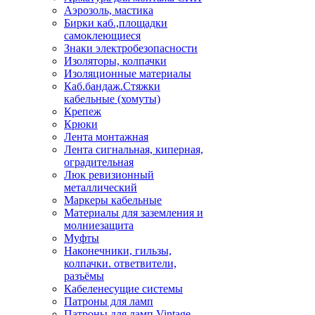
Аэрозоль, мастика
Бирки каб.,площадки
самоклеющиеся
Знаки электробезопасности
Изоляторы, колпачки
Изоляционные материалы
Каб.бандаж.Стяжки
кабельные (хомуты)
Крепеж
Крюки
Лента монтажная
Лента сигнальная, киперная,
оградительная
Люк ревизионный
металлический
Маркеры кабельные
Материалы для заземления и
молниезащита
Муфты
Наконечники, гильзы,
колпачки. ответвители,
разъёмы
Кабеленесущие системы
Патроны для ламп
Патроны для ламп Vintage