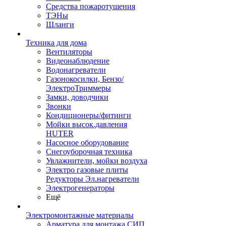
Средства пожаротушения
ТЭНы
Шланги
Техника для дома
Вентиляторы
Видеонаблюдение
Водонагреватели
Газонокосилки, Бензо/
ЭлектроТриммеры
Замки, доводчики
Звонки
Кондиционеры/фитинги
Мойки высок.давления
HUTER
Насосное оборудование
Снегоуборочная техника
Увлажнители, мойки воздуха
Электро газовые плиты
Редукторы Эл.нагреватели
Электрогенераторы
Ещё
Электромонтажные материалы
Арматура для монтажа СИП