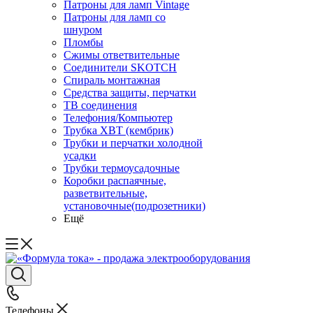
Патроны для ламп Vintage
Патроны для ламп со
шнуром
Пломбы
Сжимы ответвительные
Соединители SKOTCH
Спираль монтажная
Средства защиты, перчатки
ТВ соединения
Телефония/Компьютер
Трубка ХВТ (кембрик)
Трубки и перчатки холодной
усадки
Трубки термоусадочные
Коробки распаячные,
разветвительные,
установочные(подрозетники)
Ещё
Телефоны