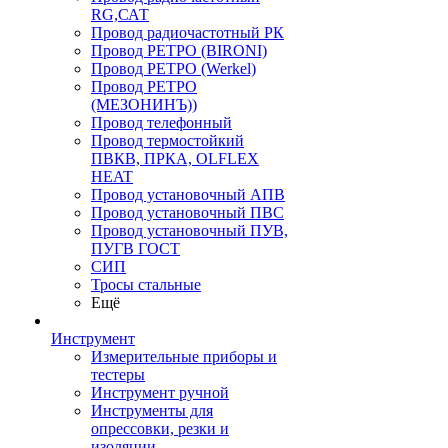
RG,САТ
Провод радиочастотный РК
Провод РЕТРО (BIRONI)
Провод РЕТРО (Werkel)
Провод РЕТРО
(МЕЗОНИНЪ))
Провод телефонный
Провод термостойкий
ПВКВ, ПРКА, OLFLEX
HEAT
Провод установочный АПВ
Провод установочный ПВС
Провод установочный ПУВ,
ПУГВ ГОСТ
СИП
Тросы стальные
Ещё
Инструмент
Измерительные приборы и
тестеры
Инструмент ручной
Инструменты для
опрессовки, резки и
изоляции