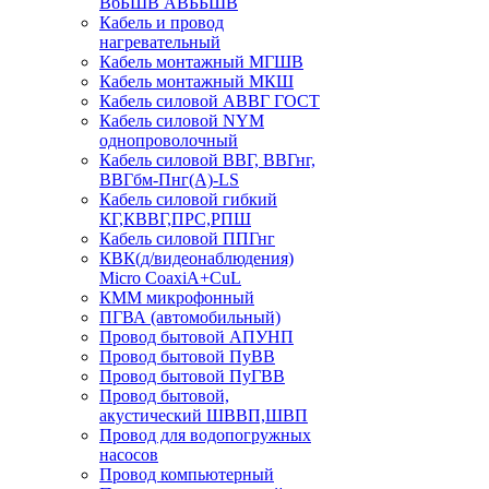
ВбБШВ АВББШВ
Кабель и провод
нагревательный
Кабель монтажный МГШВ
Кабель монтажный МКШ
Кабель силовой АВВГ ГОСТ
Кабель силовой NYM
однопроволочный
Кабель силовой ВВГ, ВВГнг,
ВВГбм-Пнг(А)-LS
Кабель силовой гибкий
КГ,КВВГ,ПРС,РПШ
Кабель силовой ППГнг
КВК(д/видеонаблюдения)
Micro CoaxiA+CuL
КММ микрофонный
ПГВА (автомобильный)
Провод бытовой АПУНП
Провод бытовой ПуВВ
Провод бытовой ПуГВВ
Провод бытовой,
акустический ШВВП,ШВП
Провод для водопогружных
насосов
Провод компьютерный