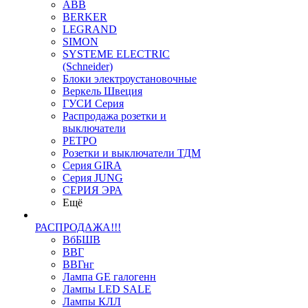
ABB
BERKER
LEGRAND
SIMON
SYSTEME ELECTRIC
(Schneider)
Блоки электроустановочные
Веркель Швеция
ГУСИ Серия
Распродажа розетки и
выключатели
РЕТРО
Розетки и выключатели ТДМ
Серия GIRA
Серия JUNG
СЕРИЯ ЭРА
Ещё
РАСПРОДАЖА!!!
ВбБШВ
ВВГ
ВВГнг
Лампа GE галогенн
Лампы LED SALE
Лампы КЛЛ