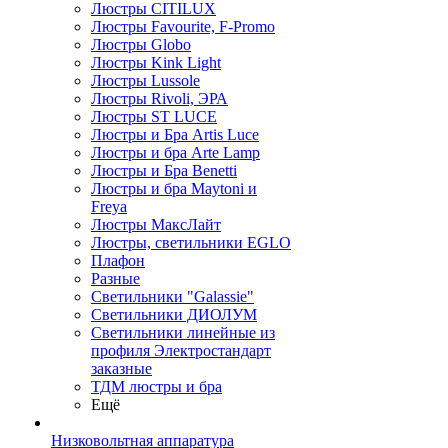
Люстры CITILUX
Люстры Favourite, F-Promo
Люстры Globo
Люстры Kink Light
Люстры Lussole
Люстры Rivoli, ЭРА
Люстры ST LUCE
Люстры и Бра Artis Luce
Люстры и бра Arte Lamp
Люстры и Бра Benetti
Люстры и бра Maytoni и
Freya
Люстры МаксЛайт
Люстры, светильники EGLO
Плафон
Разные
Светильники "Galassie"
Светильники ДИОЛУМ
Светильники линейные из
профиля Электростандарт
заказные
ТДМ люстры и бра
Ещё
Низковольтная аппаратура