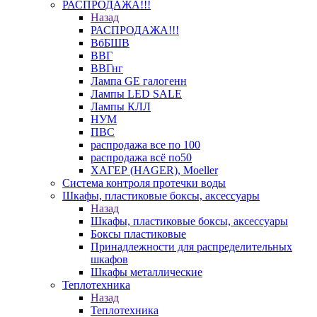
РАСПРОДАЖА!!!
Назад
РАСПРОДАЖА!!!
ВбБШВ
ВВГ
ВВГнг
Лампа GE галогенн
Лампы LED SALE
Лампы КЛЛ
НУМ
ПВС
распродажа все по 100
распродажа всё по50
ХАГЕР (HAGER), Moeller
Система контроля протечки воды
Шкафы, пластиковые боксы, аксессуары
Назад
Шкафы, пластиковые боксы, аксессуары
Боксы пластиковые
Принадлежности для распределительных
шкафов
Шкафы металлические
Теплотехника
Назад
Теплотехника