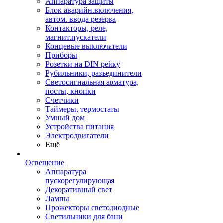
Аппаратура защиты
Блок аварийн.включения,
автом. ввода резерва
Контакторы, реле,
магнит.пускатели
Концевые выключатели
Приборы
Розетки на DIN рейку
Рубильники, разъединители
Светосигнальная арматура,
посты, кнопки
Счетчики
Таймеры, термостаты
Умный дом
Устройства питания
Электродвигатели
Ещё
Освещение
Аппаратура
пускорегулирующая
Декоративный свет
Лампы
Прожекторы светодиодные
Светильники для бани