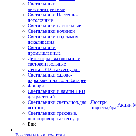
Светильники
люминисцентные
Светильники Настенно-
потолочные
Светильники настольные
Светильники ночники
Светильники под лампу
накаливания
Светильники
промышленные
Детекторы, выключатели
светоконтрольные
Лента LED и аксессуары
Светильники садово-
парковые и на солн. батарее
Фонари
Светильники и лампы LED
для растений
Светильники светодиод.для
Люстры,
Акции
М
лестниц
подвесы,бра
Светильники трековые,
шинопровод и аксессуары
Ещё
Розетки и выключатели