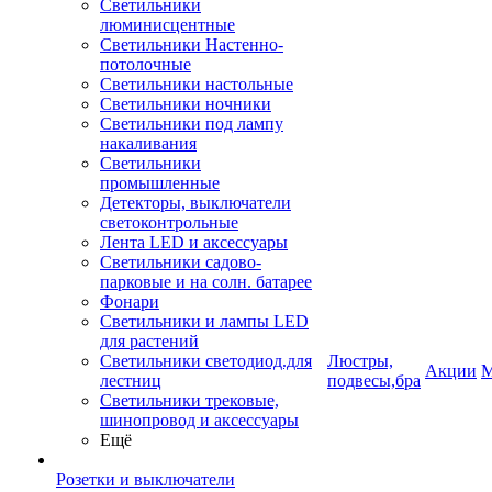
Светильники
люминисцентные
Светильники Настенно-
потолочные
Светильники настольные
Светильники ночники
Светильники под лампу
накаливания
Светильники
промышленные
Детекторы, выключатели
светоконтрольные
Лента LED и аксессуары
Светильники садово-
парковые и на солн. батарее
Фонари
Светильники и лампы LED
для растений
Светильники светодиод.для
Люстры,
Акции
М
лестниц
подвесы,бра
Светильники трековые,
шинопровод и аксессуары
Ещё
Розетки и выключатели