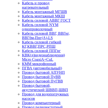
Кабель и провод
нагревательный
Кабель монтажный МГШВ
Кабель монтажный МКШ
Кабель силовой АВВГ ГОСТ
Кабель силовой NYM
однопроволочный
Кабель силовой ВВГ, ВВГнг,
ВВГбм-Пнг(А)-LS
Кабель силовой гибкий
КГ,КВВГ,ПРС,РПШ
Кабель силовой ППГнг
КВК(д/видеонаблюдения)
Micro CoaxiA+CuL
КММ микрофонный
ПГВА (автомобильный)
Провод бытовой АПУНП
Провод бытовой ПуВВ
Провод бытовой ПуГВВ
Провод бытовой,
акустический ШВВП,ШВП
Провод для водопогружных
насосов
Провод компьютерный
Провод радиочастотный