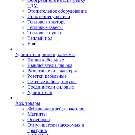
Обогреватель на DIN-рейку
ТДМ
Отопительное оборудование
Полотенцесушители
Тепловентиляторы
Тепловые завесы
Тепловые пушки
Тёплый пол
Ещё
Удлинители, вилки, разьемы
Вилки кабельные
Выключатели для бра
Разветвители, адаптеры
Розетки кабельные
Сетевые кабеля, шнуры
Соединители силовые
Удлинители
Хоз. товары
ЗМ,крючки,клей,держатели
Магниты
Огнеборец
Отпугиватели насекомых и
грызунов