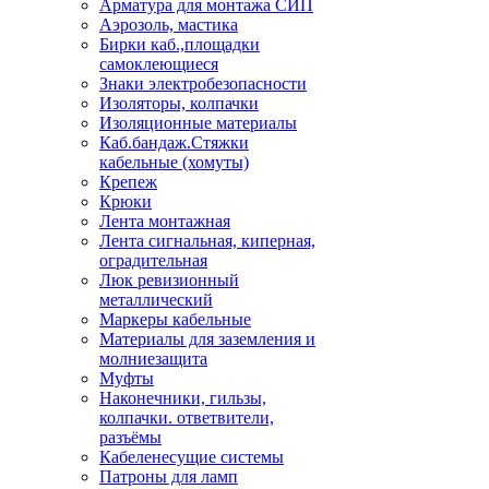
Арматура для монтажа СИП
Аэрозоль, мастика
Бирки каб.,площадки
самоклеющиеся
Знаки электробезопасности
Изоляторы, колпачки
Изоляционные материалы
Каб.бандаж.Стяжки
кабельные (хомуты)
Крепеж
Крюки
Лента монтажная
Лента сигнальная, киперная,
оградительная
Люк ревизионный
металлический
Маркеры кабельные
Материалы для заземления и
молниезащита
Муфты
Наконечники, гильзы,
колпачки. ответвители,
разъёмы
Кабеленесущие системы
Патроны для ламп