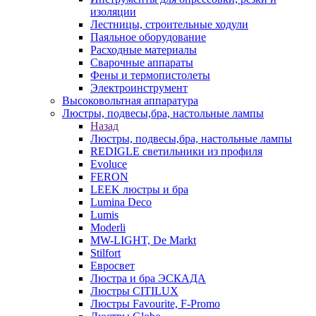
изоляции
Лестницы, строительные ходули
Паяльное оборудование
Расходные материалы
Сварочные аппараты
Фены и термопистолеты
Электроинструмент
Высоковольтная аппаратура
Люстры, подвесы,бра, настольные лампы
Назад
Люстры, подвесы,бра, настольные лампы
REDIGLE светильники из профиля
Evoluce
FERON
LEEK люстры и бра
Lumina Deco
Lumis
Moderli
MW-LIGHT, De Markt
Stilfort
Евросвет
Люстра и бра ЭСКАДА
Люстры CITILUX
Люстры Favourite, F-Promo