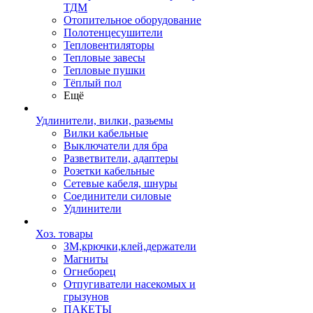
ТДМ
Отопительное оборудование
Полотенцесушители
Тепловентиляторы
Тепловые завесы
Тепловые пушки
Тёплый пол
Ещё
Удлинители, вилки, разьемы
Вилки кабельные
Выключатели для бра
Разветвители, адаптеры
Розетки кабельные
Сетевые кабеля, шнуры
Соединители силовые
Удлинители
Хоз. товары
ЗМ,крючки,клей,держатели
Магниты
Огнеборец
Отпугиватели насекомых и
грызунов
ПАКЕТЫ