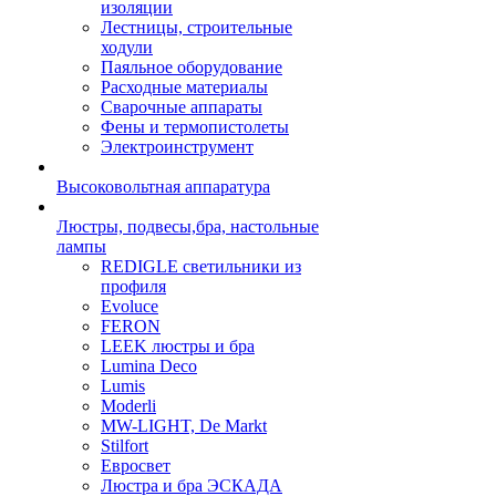
изоляции
Лестницы, строительные
ходули
Паяльное оборудование
Расходные материалы
Сварочные аппараты
Фены и термопистолеты
Электроинструмент
Высоковольтная аппаратура
Люстры, подвесы,бра, настольные
лампы
REDIGLE светильники из
профиля
Evoluce
FERON
LEEK люстры и бра
Lumina Deco
Lumis
Moderli
MW-LIGHT, De Markt
Stilfort
Евросвет
Люстра и бра ЭСКАДА