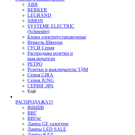
ABB
BERKER
LEGRAND
SIMON
SYSTEME ELECTRIC
(Schneider)
Блоки электроустановочные
Веркель Швеция
ГУСИ Серия
Распродажа розетки и
выключатели
РЕТРО
Розетки и выключатели ТДМ
Серия GIRA
Серия JUNG
СЕРИЯ ЭРА
Ещё
РАСПРОДАЖА!!!
ВбБШВ
ВВГ
ВВГнг
Лампа GE галогенн
Лампы LED SALE
Лампы КЛЛ