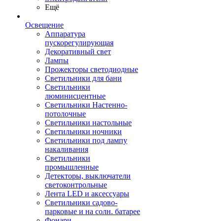
Ещё
Освещение
Аппаратура
пускорегулирующая
Декоративный свет
Лампы
Прожекторы светодиодные
Светильники для бани
Светильники
люминисцентные
Светильники Настенно-
потолочные
Светильники настольные
Светильники ночники
Светильники под лампу
накаливания
Светильники
промышленные
Детекторы, выключатели
светоконтрольные
Лента LED и аксессуары
Светильники садово-
парковые и на солн. батарее
Фонари