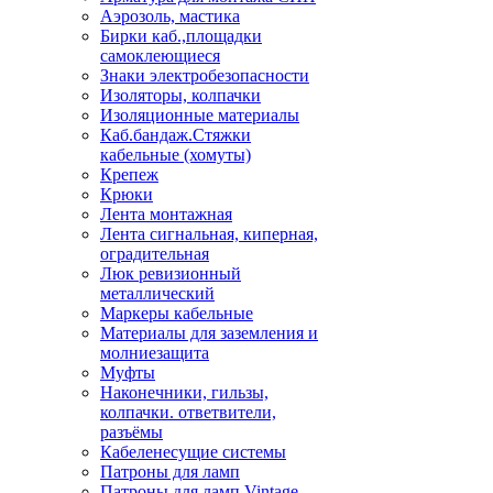
Аэрозоль, мастика
Бирки каб.,площадки
самоклеющиеся
Знаки электробезопасности
Изоляторы, колпачки
Изоляционные материалы
Каб.бандаж.Стяжки
кабельные (хомуты)
Крепеж
Крюки
Лента монтажная
Лента сигнальная, киперная,
оградительная
Люк ревизионный
металлический
Маркеры кабельные
Материалы для заземления и
молниезащита
Муфты
Наконечники, гильзы,
колпачки. ответвители,
разъёмы
Кабеленесущие системы
Патроны для ламп
Патроны для ламп Vintage