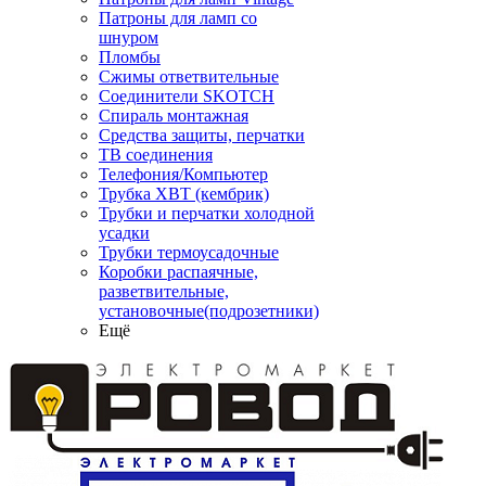
Патроны для ламп со
шнуром
Пломбы
Сжимы ответвительные
Соединители SKOTCH
Спираль монтажная
Средства защиты, перчатки
ТВ соединения
Телефония/Компьютер
Трубка ХВТ (кембрик)
Трубки и перчатки холодной
усадки
Трубки термоусадочные
Коробки распаячные,
разветвительные,
установочные(подрозетники)
Ещё