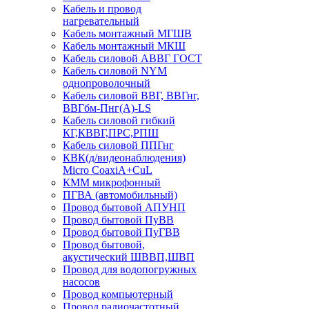
Кабель и провод
нагревательный
Кабель монтажный МГШВ
Кабель монтажный МКШ
Кабель силовой АВВГ ГОСТ
Кабель силовой NYM
однопроволочный
Кабель силовой ВВГ, ВВГнг,
ВВГбм-Пнг(А)-LS
Кабель силовой гибкий
КГ,КВВГ,ПРС,РПШ
Кабель силовой ППГнг
КВК(д/видеонаблюдения)
Micro CoaxiA+CuL
КММ микрофонный
ПГВА (автомобильный)
Провод бытовой АПУНП
Провод бытовой ПуВВ
Провод бытовой ПуГВВ
Провод бытовой,
акустический ШВВП,ШВП
Провод для водопогружных
насосов
Провод компьютерный
Провод радиочастотный