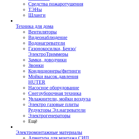
Средства пожаротушения
ТЭНы
Шланги
Техника для дома
Вентиляторы
Видеонаблюдение
Водонагреватели
Газонокосилки, Бензо/
ЭлектроТриммеры
Замки, доводчики
Звонки
Кондиционеры/фитинги
Мойки высок.давления
HUTER
Насосное оборудование
Снегоуборочная техника
Увлажнители, мойки воздуха
Электро газовые плиты
Редукторы Эл.нагреватели
Электрогенераторы
Ещё
Электромонтажные материалы
Арматура для монтажа СИП