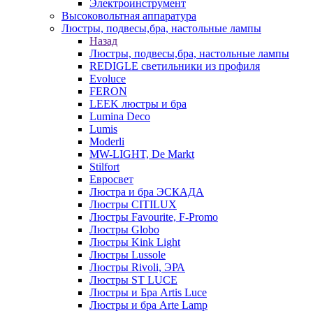
Электроинструмент
Высоковольтная аппаратура
Люстры, подвесы,бра, настольные лампы
Назад
Люстры, подвесы,бра, настольные лампы
REDIGLE светильники из профиля
Evoluce
FERON
LEEK люстры и бра
Lumina Deco
Lumis
Moderli
MW-LIGHT, De Markt
Stilfort
Евросвет
Люстра и бра ЭСКАДА
Люстры CITILUX
Люстры Favourite, F-Promo
Люстры Globo
Люстры Kink Light
Люстры Lussole
Люстры Rivoli, ЭРА
Люстры ST LUCE
Люстры и Бра Artis Luce
Люстры и бра Arte Lamp