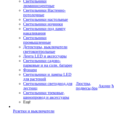
Светильники
люминисцентные
Светильники Настенно-
потолочные
Светильники настольные
Светильники ночники
Светильники под лампу
накаливания
Светильники
промышленные
Детекторы, выключатели
светоконтрольные
Лента LED и аксессуары
Светильники садово-
парковые и на солн. батарее
Фонари
Светильники и лампы LED
для растений
Светильники светодиод.для
Люстры,
Акции
М
лестниц
подвесы,бра
Светильники трековые,
шинопровод и аксессуары
Ещё
Розетки и выключатели