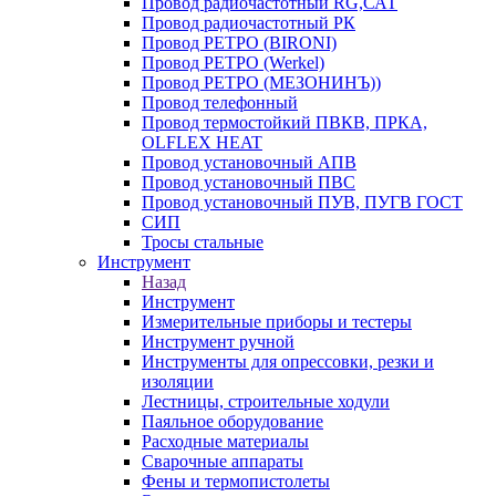
Провод радиочастотный RG,САТ
Провод радиочастотный РК
Провод РЕТРО (BIRONI)
Провод РЕТРО (Werkel)
Провод РЕТРО (МЕЗОНИНЪ))
Провод телефонный
Провод термостойкий ПВКВ, ПРКА,
OLFLEX HEAT
Провод установочный АПВ
Провод установочный ПВС
Провод установочный ПУВ, ПУГВ ГОСТ
СИП
Тросы стальные
Инструмент
Назад
Инструмент
Измерительные приборы и тестеры
Инструмент ручной
Инструменты для опрессовки, резки и
изоляции
Лестницы, строительные ходули
Паяльное оборудование
Расходные материалы
Сварочные аппараты
Фены и термопистолеты