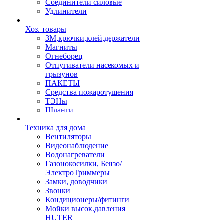
Соединители силовые
Удлинители
Хоз. товары
ЗМ,крючки,клей,держатели
Магниты
Огнеборец
Отпугиватели насекомых и
грызунов
ПАКЕТЫ
Средства пожаротушения
ТЭНы
Шланги
Техника для дома
Вентиляторы
Видеонаблюдение
Водонагреватели
Газонокосилки, Бензо/
ЭлектроТриммеры
Замки, доводчики
Звонки
Кондиционеры/фитинги
Мойки высок.давления
HUTER