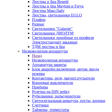
Люстры и Бра Benetti
Люстры и бра Maytoni и Freya
Люстры МаксЛайт
Люстры, светильники EGLO
Плафон
Разные
Светильники "Galassie"
Светильники ДИОЛУМ
Светильники линейные из профиля
Электростандарт заказные
ТДМ люстры и бра
Низковольтная аппаратура
Назад
Низковольтная аппаратура
Аппаратура защиты
Блок аварийн.включения, автом. ввода
резерва
Контакторы, реле, магнит.пускатели
Концевые выключатели
Приборы
Розетки на DIN рейку
Рубильники, разъединители
Светосигнальная арматура, посты, кнопки
Счетчики
Таймеры, термостаты