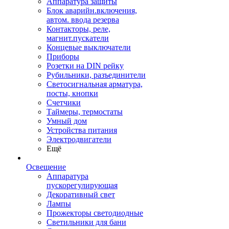
Аппаратура защиты
Блок аварийн.включения,
автом. ввода резерва
Контакторы, реле,
магнит.пускатели
Концевые выключатели
Приборы
Розетки на DIN рейку
Рубильники, разъединители
Светосигнальная арматура,
посты, кнопки
Счетчики
Таймеры, термостаты
Умный дом
Устройства питания
Электродвигатели
Ещё
Освещение
Аппаратура
пускорегулирующая
Декоративный свет
Лампы
Прожекторы светодиодные
Светильники для бани