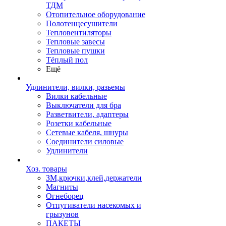
ТДМ
Отопительное оборудование
Полотенцесушители
Тепловентиляторы
Тепловые завесы
Тепловые пушки
Тёплый пол
Ещё
Удлинители, вилки, разьемы
Вилки кабельные
Выключатели для бра
Разветвители, адаптеры
Розетки кабельные
Сетевые кабеля, шнуры
Соединители силовые
Удлинители
Хоз. товары
ЗМ,крючки,клей,держатели
Магниты
Огнеборец
Отпугиватели насекомых и
грызунов
ПАКЕТЫ