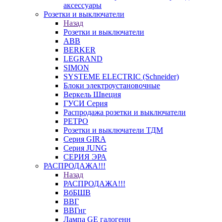
аксессуары
Розетки и выключатели
Назад
Розетки и выключатели
ABB
BERKER
LEGRAND
SIMON
SYSTEME ELECTRIC (Schneider)
Блоки электроустановочные
Веркель Швеция
ГУСИ Серия
Распродажа розетки и выключатели
РЕТРО
Розетки и выключатели ТДМ
Серия GIRA
Серия JUNG
СЕРИЯ ЭРА
РАСПРОДАЖА!!!
Назад
РАСПРОДАЖА!!!
ВбБШВ
ВВГ
ВВГнг
Лампа GE галогенн