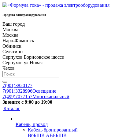
Продажа электрооборудования
Ваш город
Москва
Москва
Наро-Фоминск
Обнинск
Селятино
Серпухов Борисовское шоссе
Серпухов ул.Новая
Чехов
7(901)3820177
7(901)3328996
Освещение
7(499)7077157
Многоканальный
Звоните с 9:00 до 19:00
Каталог
Кабель, провод
Кабель бронированный
ВбБШВ АВББШВ