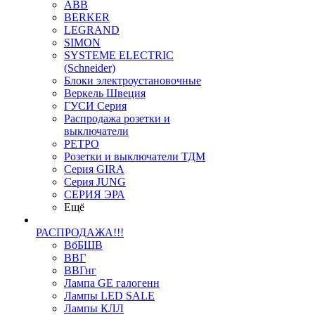
ABB
BERKER
LEGRAND
SIMON
SYSTEME ELECTRIC
(Schneider)
Блоки электроустановочные
Веркель Швеция
ГУСИ Серия
Распродажа розетки и
выключатели
РЕТРО
Розетки и выключатели ТДМ
Серия GIRA
Серия JUNG
СЕРИЯ ЭРА
Ещё
РАСПРОДАЖА!!!
ВбБШВ
ВВГ
ВВГнг
Лампа GE галогенн
Лампы LED SALE
Лампы КЛЛ