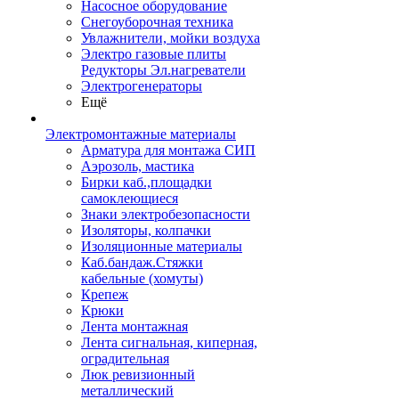
Насосное оборудование
Снегоуборочная техника
Увлажнители, мойки воздуха
Электро газовые плиты
Редукторы Эл.нагреватели
Электрогенераторы
Ещё
Электромонтажные материалы
Арматура для монтажа СИП
Аэрозоль, мастика
Бирки каб.,площадки
самоклеющиеся
Знаки электробезопасности
Изоляторы, колпачки
Изоляционные материалы
Каб.бандаж.Стяжки
кабельные (хомуты)
Крепеж
Крюки
Лента монтажная
Лента сигнальная, киперная,
оградительная
Люк ревизионный
металлический