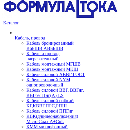
Каталог
Кабель, провод
Кабель бронированный
ВбБШВ АВББШВ
Кабель и провод
нагревательный
Кабель монтажный МГШВ
Кабель монтажный МКШ
Кабель силовой АВВГ ГОСТ
Кабель силовой NYM
однопроволочный
Кабель силовой ВВГ, ВВГнг,
ВВГбм-Пнг(А)-LS
Кабель силовой гибкий
КГ,КВВГ,ПРС,РПШ
Кабель силовой ППГнг
КВК(д/видеонаблюдения)
Micro CoaxiA+CuL
КММ микрофонный