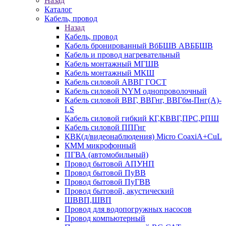
Назад
Каталог
Кабель, провод
Назад
Кабель, провод
Кабель бронированный ВбБШВ АВББШВ
Кабель и провод нагревательный
Кабель монтажный МГШВ
Кабель монтажный МКШ
Кабель силовой АВВГ ГОСТ
Кабель силовой NYM однопроволочный
Кабель силовой ВВГ, ВВГнг, ВВГбм-Пнг(А)-
LS
Кабель силовой гибкий КГ,КВВГ,ПРС,РПШ
Кабель силовой ППГнг
КВК(д/видеонаблюдения) Micro CoaxiA+CuL
КММ микрофонный
ПГВА (автомобильный)
Провод бытовой АПУНП
Провод бытовой ПуВВ
Провод бытовой ПуГВВ
Провод бытовой, акустический
ШВВП,ШВП
Провод для водопогружных насосов
Провод компьютерный