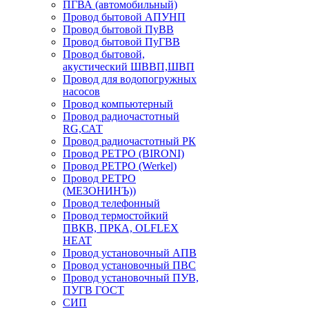
ПГВА (автомобильный)
Провод бытовой АПУНП
Провод бытовой ПуВВ
Провод бытовой ПуГВВ
Провод бытовой,
акустический ШВВП,ШВП
Провод для водопогружных
насосов
Провод компьютерный
Провод радиочастотный
RG,САТ
Провод радиочастотный РК
Провод РЕТРО (BIRONI)
Провод РЕТРО (Werkel)
Провод РЕТРО
(МЕЗОНИНЪ))
Провод телефонный
Провод термостойкий
ПВКВ, ПРКА, OLFLEX
HEAT
Провод установочный АПВ
Провод установочный ПВС
Провод установочный ПУВ,
ПУГВ ГОСТ
СИП