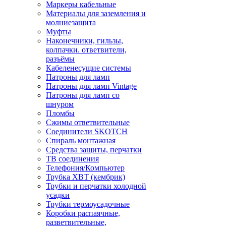
Маркеры кабельные
Материалы для заземления и
молниезащита
Муфты
Наконечники, гильзы,
колпачки. ответвители,
разъёмы
Кабеленесущие системы
Патроны для ламп
Патроны для ламп Vintage
Патроны для ламп со
шнуром
Пломбы
Сжимы ответвительные
Соединители SKOTCH
Спираль монтажная
Средства защиты, перчатки
ТВ соединения
Телефония/Компьютер
Трубка ХВТ (кембрик)
Трубки и перчатки холодной
усадки
Трубки термоусадочные
Коробки распаячные,
разветвительные,