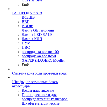
СЕРИЯ ЭРА
Ещё
РАСПРОДАЖА!!!
ВбБШВ
ВВГ
ВВГнг
Лампа GE галогенн
Лампы LED SALE
Лампы КЛЛ
НУМ
ПВС
распродажа все по 100
распродажа всё по50
ХАГЕР (HAGER), Moeller
Ещё
Система контроля протечки воды
Шкафы, пластиковые боксы,
аксессуары
Боксы пластиковые
Принадлежности для
распределительных шкафов
Шкафы металлические