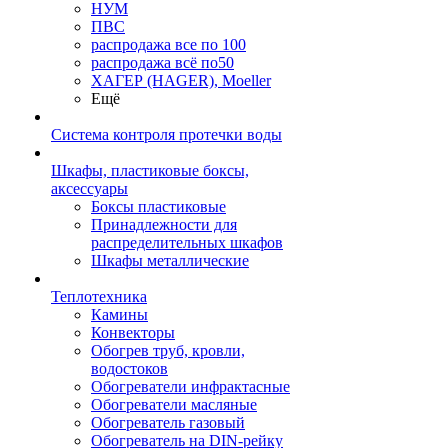
НУМ
ПВС
распродажа все по 100
распродажа всё по50
ХАГЕР (HAGER), Moeller
Ещё
Система контроля протечки воды
Шкафы, пластиковые боксы,
аксессуары
Боксы пластиковые
Принадлежности для
распределительных шкафов
Шкафы металлические
Теплотехника
Камины
Конвекторы
Обогрев труб, кровли,
водостоков
Обогреватели инфрактасные
Обогреватели масляные
Обогреватель газовый
Обогреватель на DIN-рейку