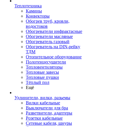
Теплотехника
Камины
Конвекторы
Обогрев труб, кровли,
водостоков
Обогреватели инфрактасные
Обогреватели масляные
Обогреватель газовый
Обогреватель на DIN-рейку
ТДМ
Отопительное оборудование
Полотенцесушители
Тепловентиляторы
Тепловые завесы
Тепловые пушки
Тёплый пол
Ещё
Удлинители, вилки, разьемы
Вилки кабельные
Выключатели для бра
Разветвители, адаптеры
Розетки кабельные
Сетевые кабеля, шнуры