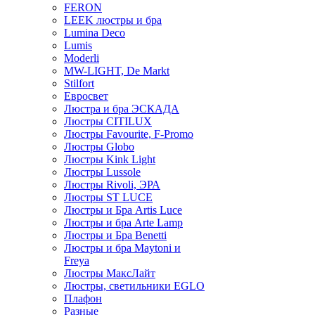
FERON
LEEK люстры и бра
Lumina Deco
Lumis
Moderli
MW-LIGHT, De Markt
Stilfort
Евросвет
Люстра и бра ЭСКАДА
Люстры CITILUX
Люстры Favourite, F-Promo
Люстры Globo
Люстры Kink Light
Люстры Lussole
Люстры Rivoli, ЭРА
Люстры ST LUCE
Люстры и Бра Artis Luce
Люстры и бра Arte Lamp
Люстры и Бра Benetti
Люстры и бра Maytoni и
Freya
Люстры МаксЛайт
Люстры, светильники EGLO
Плафон
Разные