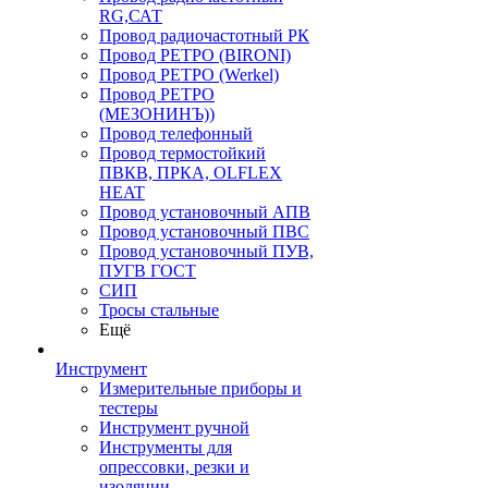
RG,САТ
Провод радиочастотный РК
Провод РЕТРО (BIRONI)
Провод РЕТРО (Werkel)
Провод РЕТРО
(МЕЗОНИНЪ))
Провод телефонный
Провод термостойкий
ПВКВ, ПРКА, OLFLEX
HEAT
Провод установочный АПВ
Провод установочный ПВС
Провод установочный ПУВ,
ПУГВ ГОСТ
СИП
Тросы стальные
Ещё
Инструмент
Измерительные приборы и
тестеры
Инструмент ручной
Инструменты для
опрессовки, резки и
изоляции