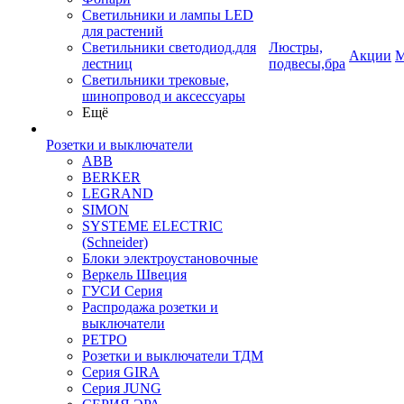
Светильники и лампы LED
для растений
Светильники светодиод.для
Люстры,
Акции
М
лестниц
подвесы,бра
Светильники трековые,
шинопровод и аксессуары
Ещё
Розетки и выключатели
ABB
BERKER
LEGRAND
SIMON
SYSTEME ELECTRIC
(Schneider)
Блоки электроустановочные
Веркель Швеция
ГУСИ Серия
Распродажа розетки и
выключатели
РЕТРО
Розетки и выключатели ТДМ
Серия GIRA
Серия JUNG