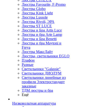
Люстры CITILUX
Люстры Favourite, F-Promo
Люстры Globo
Люстры Kink Light
Люстры Lussole
Люстры Rivoli, ЭРА
Люстры ST LUCE
Люстры и Бра Artis Luce
Люстры и бра Arte Lamp
Люстры и Бра Benetti
Люстры и бра Maytoni и
Freya
Люстры МаксЛайт
Люстры, светильники EGLO
Плафон
Разные
Светильники "Galassie"
Светильники ДИОЛУМ
Светильники линейные из
профиля Электростандарт
заказные
ТДМ люстры и бра
Ещё
Низковольтная аппаратура