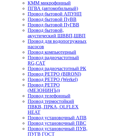
КММ микрофонный
ПГВА (автомобильный)
Провод бытовой АПУНП
Провод бытовой ПуВВ
Провод бытовой ПуГВВ
Провод бытовой,
акустический ШВВП,ШВП
Провод для водопогружных
насосов
Провод компьютерный
Провод радиочастотный
RG,САТ
Провод радиочастотный РК
Провод РЕТРО (BIRONI)
Провод РЕТРО (Werkel)
Провод РЕТРО
(МЕЗОНИНЪ))
Провод телефонный
Провод термостойкий
ПВКВ, ПРКА, OLFLEX
HEAT
Провод установочный АПВ
Провод установочный ПВС
Провод установочный ПУВ,
ПУГВ ГОСТ