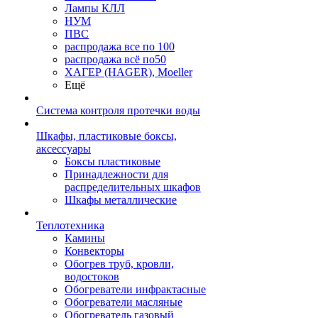
Лампы КЛЛ
НУМ
ПВС
распродажа все по 100
распродажа всё по50
ХАГЕР (HAGER), Moeller
Ещё
Система контроля протечки воды
Шкафы, пластиковые боксы,
аксессуары
Боксы пластиковые
Принадлежности для
распределительных шкафов
Шкафы металлические
Теплотехника
Камины
Конвекторы
Обогрев труб, кровли,
водостоков
Обогреватели инфрактасные
Обогреватели масляные
Обогреватель газовый