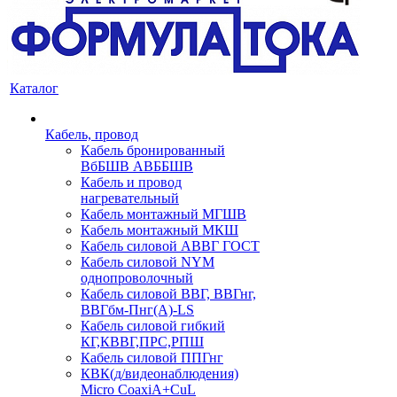
Каталог
Кабель, провод
Кабель бронированный
ВбБШВ АВББШВ
Кабель и провод
нагревательный
Кабель монтажный МГШВ
Кабель монтажный МКШ
Кабель силовой АВВГ ГОСТ
Кабель силовой NYM
однопроволочный
Кабель силовой ВВГ, ВВГнг,
ВВГбм-Пнг(А)-LS
Кабель силовой гибкий
КГ,КВВГ,ПРС,РПШ
Кабель силовой ППГнг
КВК(д/видеонаблюдения)
Micro CoaxiA+CuL