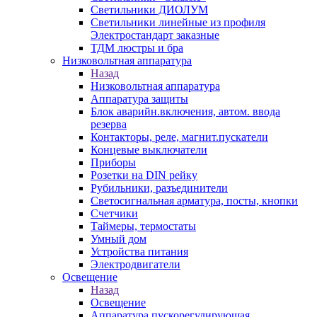
Светильники ДИОЛУМ
Светильники линейные из профиля
Электростандарт заказные
ТДМ люстры и бра
Низковольтная аппаратура
Назад
Низковольтная аппаратура
Аппаратура защиты
Блок аварийн.включения, автом. ввода
резерва
Контакторы, реле, магнит.пускатели
Концевые выключатели
Приборы
Розетки на DIN рейку
Рубильники, разъединители
Светосигнальная арматура, посты, кнопки
Счетчики
Таймеры, термостаты
Умный дом
Устройства питания
Электродвигатели
Освещение
Назад
Освещение
Аппаратура пускорегулирующая