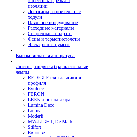
опрессовки, резки и
изоляции
Лестницы, строительные
ходули
Паяльное оборудование
Расходные материалы
Сварочные аппараты
Фены и термопистолеты
Электроинструмент
Высоковольтная аппаратура
Люстры, подвесы,бра, настольные
лампы
REDIGLE светильники из
профиля
Evoluce
FERON
LEEK люстры и бра
Lumina Deco
Lumis
Moderli
MW-LIGHT, De Markt
Stilfort
Евросвет