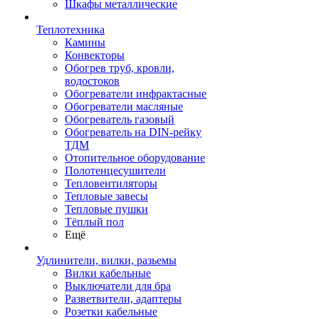
Шкафы металлические
Теплотехника
Камины
Конвекторы
Обогрев труб, кровли,
водостоков
Обогреватели инфрактасные
Обогреватели масляные
Обогреватель газовый
Обогреватель на DIN-рейку
ТДМ
Отопительное оборудование
Полотенцесушители
Тепловентиляторы
Тепловые завесы
Тепловые пушки
Тёплый пол
Ещё
Удлинители, вилки, разьемы
Вилки кабельные
Выключатели для бра
Разветвители, адаптеры
Розетки кабельные