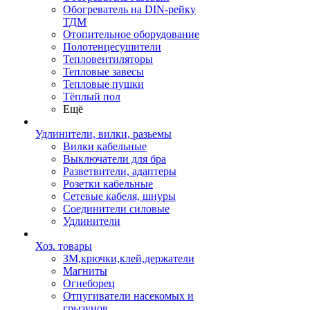
Обогреватель на DIN-рейку
ТДМ
Отопительное оборудование
Полотенцесушители
Тепловентиляторы
Тепловые завесы
Тепловые пушки
Тёплый пол
Ещё
Удлинители, вилки, разьемы
Вилки кабельные
Выключатели для бра
Разветвители, адаптеры
Розетки кабельные
Сетевые кабеля, шнуры
Соединители силовые
Удлинители
Хоз. товары
ЗМ,крючки,клей,держатели
Магниты
Огнеборец
Отпугиватели насекомых и
грызунов