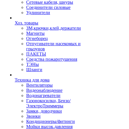
Сетевые кабеля, шнуры
Соединители силовые
Удлинители
Хоз. товары
ЗМ,крючки,клей,держатели
Магниты
Огнеборец
Отпугиватели насекомых и
грызунов
ПАКЕТЫ
Средства пожаротушения
ТЭНы
Шланги
Техника для дома
Вентиляторы
Видеонаблюдение
Водонагреватели
Газонокосилки, Бензо/
ЭлектроТриммеры
Замки, доводчики
Звонки
Кондиционеры/фитинги
Мойки высок.давления