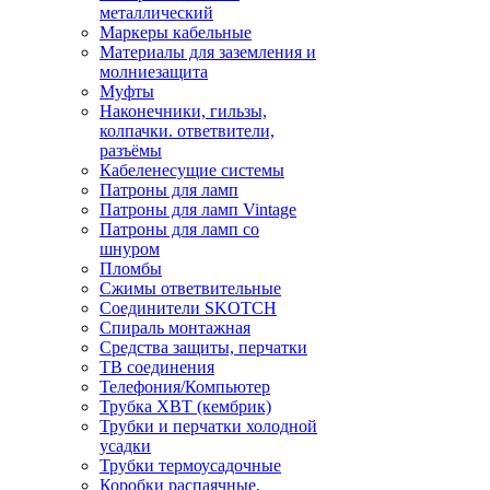
металлический
Маркеры кабельные
Материалы для заземления и
молниезащита
Муфты
Наконечники, гильзы,
колпачки. ответвители,
разъёмы
Кабеленесущие системы
Патроны для ламп
Патроны для ламп Vintage
Патроны для ламп со
шнуром
Пломбы
Сжимы ответвительные
Соединители SKOTCH
Спираль монтажная
Средства защиты, перчатки
ТВ соединения
Телефония/Компьютер
Трубка ХВТ (кембрик)
Трубки и перчатки холодной
усадки
Трубки термоусадочные
Коробки распаячные,