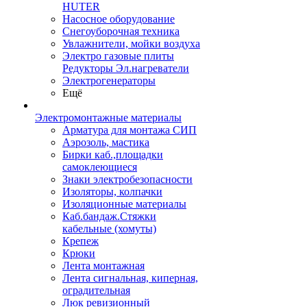
HUTER
Насосное оборудование
Снегоуборочная техника
Увлажнители, мойки воздуха
Электро газовые плиты
Редукторы Эл.нагреватели
Электрогенераторы
Ещё
Электромонтажные материалы
Арматура для монтажа СИП
Аэрозоль, мастика
Бирки каб.,площадки
самоклеющиеся
Знаки электробезопасности
Изоляторы, колпачки
Изоляционные материалы
Каб.бандаж.Стяжки
кабельные (хомуты)
Крепеж
Крюки
Лента монтажная
Лента сигнальная, киперная,
оградительная
Люк ревизионный