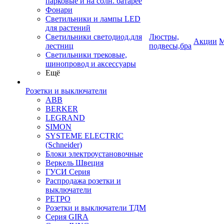
парковые и на солн. батарее
Фонари
Светильники и лампы LED
для растений
Светильники светодиод.для
Люстры,
Акции
М
лестниц
подвесы,бра
Светильники трековые,
шинопровод и аксессуары
Ещё
Розетки и выключатели
ABB
BERKER
LEGRAND
SIMON
SYSTEME ELECTRIC
(Schneider)
Блоки электроустановочные
Веркель Швеция
ГУСИ Серия
Распродажа розетки и
выключатели
РЕТРО
Розетки и выключатели ТДМ
Серия GIRA