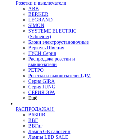
Розетки и выключатели
ABB
BERKER
LEGRAND
SIMON
SYSTEME ELECTRIC
(Schneider)
Блоки электроустановочные
Веркель Швеция
ГУСИ Серия
Распродажа розетки и
выключатели
РЕТРО
Розетки и выключатели ТДМ
Серия GIRA
Серия JUNG
СЕРИЯ ЭРА
Ещё
РАСПРОДАЖА!!!
ВбБШВ
ВВГ
ВВГнг
Лампа GE галогенн
Лампы LED SALE