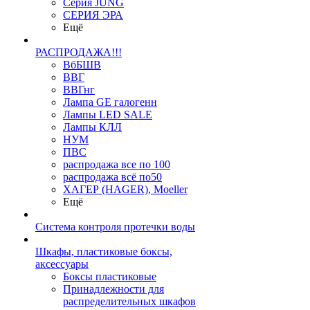
Серия JUNG
СЕРИЯ ЭРА
Ещё
РАСПРОДАЖА!!!
ВбБШВ
ВВГ
ВВГнг
Лампа GE галогенн
Лампы LED SALE
Лампы КЛЛ
НУМ
ПВС
распродажа все по 100
распродажа всё по50
ХАГЕР (HAGER), Moeller
Ещё
Система контроля протечки воды
Шкафы, пластиковые боксы,
аксессуары
Боксы пластиковые
Принадлежности для
распределительных шкафов