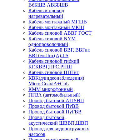
ВбБШВ АВББШВ
Кабель и провод
нагревательный
Кабель монтажный МГШВ
Кабель монтажный МКШ
Кабель силовой АВВГ ГОСТ
Кабель силовой NYM
однопроволочный
Кабель силовой ВВГ, ВВГнг,
ВВГбм-Пнг(А)-LS
Кабель силовой гибкий
КГ,КВВГ,ПРС,РПШ
Кабель силовой ППГнг
КВК(д/видеонаблюдения)
Micro CoaxiA+CuL
КММ микрофонный
ПГВА (автомобильный)
Провод бытовой АПУНП
Провод бытовой ПуВВ
Провод бытовой ПуГВВ
Провод бытовой,
акустический ШВВП,ШВП
Провод для водопогружных
насосов
Провод компьютерный