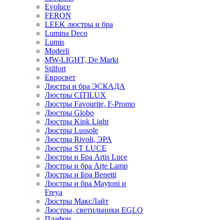
Evoluce
FERON
LEEK люстры и бра
Lumina Deco
Lumis
Moderli
MW-LIGHT, De Markt
Stilfort
Евросвет
Люстра и бра ЭСКАДА
Люстры CITILUX
Люстры Favourite, F-Promo
Люстры Globo
Люстры Kink Light
Люстры Lussole
Люстры Rivoli, ЭРА
Люстры ST LUCE
Люстры и Бра Artis Luce
Люстры и бра Arte Lamp
Люстры и Бра Benetti
Люстры и бра Maytoni и
Freya
Люстры МаксЛайт
Люстры, светильники EGLO
Плафон