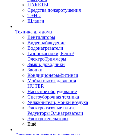
ПАКЕТЫ
Средства пожаротушения
ТЭНы
Шланги
Техника для дома
Вентиляторы
Видеонаблюдение
Водонагреватели
Газонокосилки, Бензо/
ЭлектроТриммеры
Замки, доводчики
Звонки
Кондиционеры/фитинги
Мойки высок.давления
HUTER
Насосное оборудование
Снегоуборочная техника
Увлажнители, мойки воздуха
Электро газовые плиты
Редукторы Эл.нагреватели
Электрогенераторы
Ещё
Электромонтажные материалы