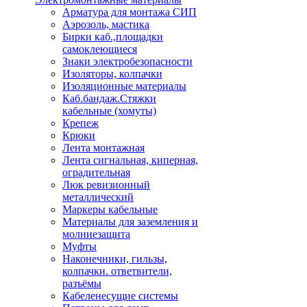
Арматура для монтажа СИП
Аэрозоль, мастика
Бирки каб.,площадки
самоклеющиеся
Знаки электробезопасности
Изоляторы, колпачки
Изоляционные материалы
Каб.бандаж.Стяжки
кабельные (хомуты)
Крепеж
Крюки
Лента монтажная
Лента сигнальная, киперная,
оградительная
Люк ревизионный
металлический
Маркеры кабельные
Материалы для заземления и
молниезащита
Муфты
Наконечники, гильзы,
колпачки. ответвители,
разъёмы
Кабеленесущие системы