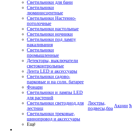
Светильники для бани
Светильники
люминисцентные
Светильники Настенно-
потолочные
Светильники настольные
Светильники ночники
Светильники под лампу
накаливания
Светильники
промышленные
Детекторы, выключатели
светоконтрольные
Лента LED и аксессуары
Светильники садово-
парковые и на солн. батарее
Фонари
Светильники и лампы LED
для растений
Светильники светодиод.для
Люстры,
Акции
М
лестниц
подвесы,бра
Светильники трековые,
шинопровод и аксессуары
Ещё