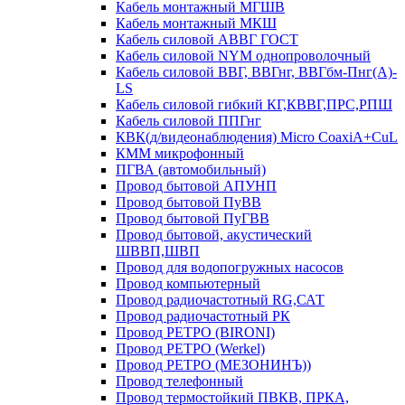
Кабель монтажный МГШВ
Кабель монтажный МКШ
Кабель силовой АВВГ ГОСТ
Кабель силовой NYM однопроволочный
Кабель силовой ВВГ, ВВГнг, ВВГбм-Пнг(А)-
LS
Кабель силовой гибкий КГ,КВВГ,ПРС,РПШ
Кабель силовой ППГнг
КВК(д/видеонаблюдения) Micro CoaxiA+CuL
КММ микрофонный
ПГВА (автомобильный)
Провод бытовой АПУНП
Провод бытовой ПуВВ
Провод бытовой ПуГВВ
Провод бытовой, акустический
ШВВП,ШВП
Провод для водопогружных насосов
Провод компьютерный
Провод радиочастотный RG,САТ
Провод радиочастотный РК
Провод РЕТРО (BIRONI)
Провод РЕТРО (Werkel)
Провод РЕТРО (МЕЗОНИНЪ))
Провод телефонный
Провод термостойкий ПВКВ, ПРКА,