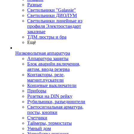
Разные
Светильники "Galassie"
Светильники ДИОЛУМ
Светильники линейные из
профиля Электростандарт
заказные
ТДМ люстры и бра
Ещё
Низковольтная аппаратура
Аппаратура защиты
Блок аварийн.включения,
автом. ввода резерва
Контакторы, реле,
магнит.пускатели
Концевые выключатели
Приборы
Розетки на DIN рейку
Рубильники, разъединители
Светосигнальная арматура,
посты, кнопки
Счетчики
Таймеры, термостаты
Умный дом
Устройства питания