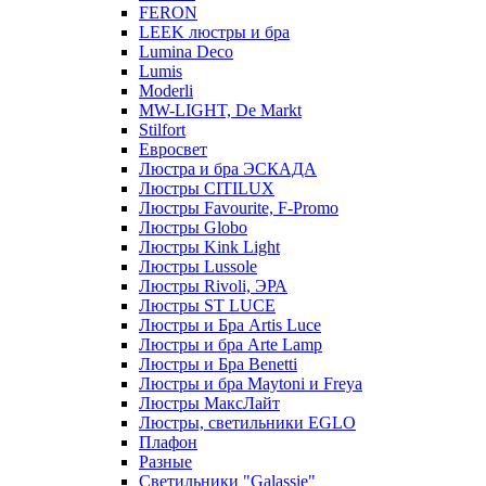
FERON
LEEK люстры и бра
Lumina Deco
Lumis
Moderli
MW-LIGHT, De Markt
Stilfort
Евросвет
Люстра и бра ЭСКАДА
Люстры CITILUX
Люстры Favourite, F-Promo
Люстры Globo
Люстры Kink Light
Люстры Lussole
Люстры Rivoli, ЭРА
Люстры ST LUCE
Люстры и Бра Artis Luce
Люстры и бра Arte Lamp
Люстры и Бра Benetti
Люстры и бра Maytoni и Freya
Люстры МаксЛайт
Люстры, светильники EGLO
Плафон
Разные
Светильники "Galassie"