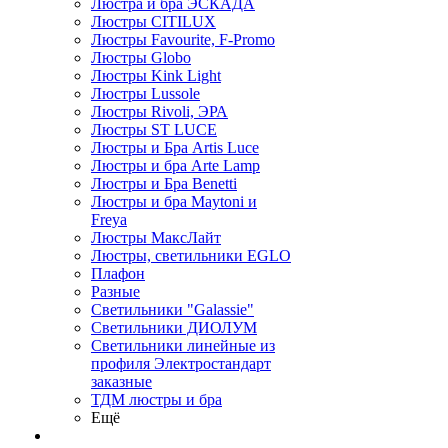
Люстра и бра ЭСКАДА
Люстры CITILUX
Люстры Favourite, F-Promo
Люстры Globo
Люстры Kink Light
Люстры Lussole
Люстры Rivoli, ЭРА
Люстры ST LUCE
Люстры и Бра Artis Luce
Люстры и бра Arte Lamp
Люстры и Бра Benetti
Люстры и бра Maytoni и
Freya
Люстры МаксЛайт
Люстры, светильники EGLO
Плафон
Разные
Светильники "Galassie"
Светильники ДИОЛУМ
Светильники линейные из
профиля Электростандарт
заказные
ТДМ люстры и бра
Ещё