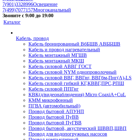
7(901)3328996
Освещение
7(499)7077157
Многоканальный
Звоните с 9:00 до 19:00
Каталог
Кабель, провод
Кабель бронированный ВбБШВ АВББШВ
Кабель и провод нагревательный
Кабель монтажный МГШВ
Кабель монтажный МКШ
Кабель силовой АВВГ ГОСТ
Кабель силовой NYM однопроволочный
Кабель силовой ВВГ, ВВГнг, ВВГбм-Пнг(А)-LS
Кабель силовой гибкий КГ,КВВГ,ПРС,РПШ
Кабель силовой ППГнг
КВК(д/видеонаблюдения) Micro CoaxiA+CuL
КММ микрофонный
ПГВА (автомобильный)
Провод бытовой АПУНП
Провод бытовой ПуВВ
Провод бытовой ПуГВВ
Провод бытовой, акустический ШВВП,ШВП
Провод для водопогружных насосов
Провод компьютерный