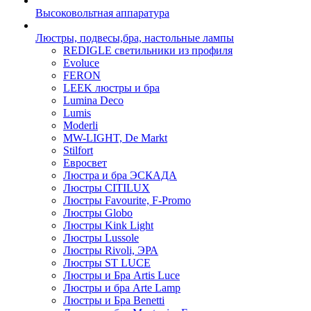
Высоковольтная аппаратура
Люстры, подвесы,бра, настольные лампы
REDIGLE светильники из профиля
Evoluce
FERON
LEEK люстры и бра
Lumina Deco
Lumis
Moderli
MW-LIGHT, De Markt
Stilfort
Евросвет
Люстра и бра ЭСКАДА
Люстры CITILUX
Люстры Favourite, F-Promo
Люстры Globo
Люстры Kink Light
Люстры Lussole
Люстры Rivoli, ЭРА
Люстры ST LUCE
Люстры и Бра Artis Luce
Люстры и бра Arte Lamp
Люстры и Бра Benetti