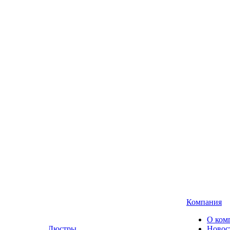
Компания
О ком
Люстры,
Новос