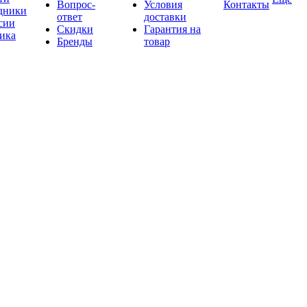
Вопрос-
Условия
Контакты
дники
ответ
доставки
сии
Скидки
Гарантия на
ика
Бренды
товар