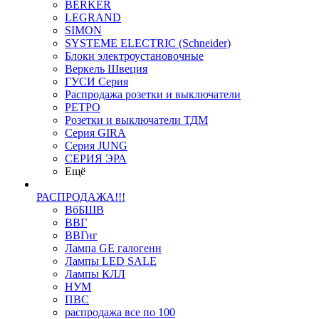
BERKER
LEGRAND
SIMON
SYSTEME ELECTRIC (Schneider)
Блоки электроустановочные
Веркель Швеция
ГУСИ Серия
Распродажа розетки и выключатели
РЕТРО
Розетки и выключатели ТДМ
Серия GIRA
Серия JUNG
СЕРИЯ ЭРА
Ещё
РАСПРОДАЖА!!!
ВбБШВ
ВВГ
ВВГнг
Лампа GE галогенн
Лампы LED SALE
Лампы КЛЛ
НУМ
ПВС
распродажа все по 100