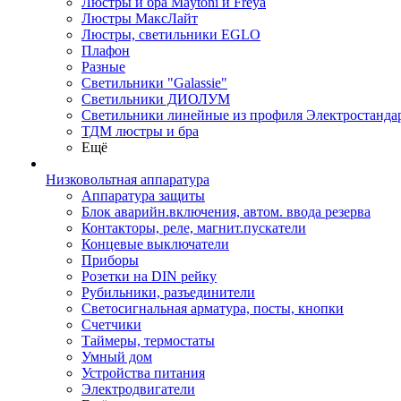
Люстры и бра Maytoni и Freya
Люстры МаксЛайт
Люстры, светильники EGLO
Плафон
Разные
Светильники "Galassie"
Светильники ДИОЛУМ
Светильники линейные из профиля Электростандар
ТДМ люстры и бра
Ещё
Низковольтная аппаратура
Аппаратура защиты
Блок аварийн.включения, автом. ввода резерва
Контакторы, реле, магнит.пускатели
Концевые выключатели
Приборы
Розетки на DIN рейку
Рубильники, разъединители
Светосигнальная арматура, посты, кнопки
Счетчики
Таймеры, термостаты
Умный дом
Устройства питания
Электродвигатели