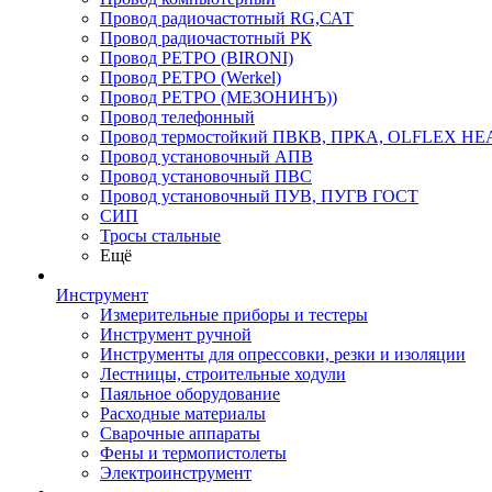
Провод радиочастотный RG,САТ
Провод радиочастотный РК
Провод РЕТРО (BIRONI)
Провод РЕТРО (Werkel)
Провод РЕТРО (МЕЗОНИНЪ))
Провод телефонный
Провод термостойкий ПВКВ, ПРКА, OLFLEX HE
Провод установочный АПВ
Провод установочный ПВС
Провод установочный ПУВ, ПУГВ ГОСТ
СИП
Тросы стальные
Ещё
Инструмент
Измерительные приборы и тестеры
Инструмент ручной
Инструменты для опрессовки, резки и изоляции
Лестницы, строительные ходули
Паяльное оборудование
Расходные материалы
Сварочные аппараты
Фены и термопистолеты
Электроинструмент