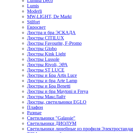
Lumina Deco
Lumis
Moderli
MW-LIGHT, De Markt
Stilfort
Евросвет
Люстра и бра ЭСКАДА
Люстры CITILUX
Люстры Favourite, F-Promo
Люстры Globo
Люстры Kink Light
Люстры Lussole
Люстры Rivoli, ЭРА
Люстры ST LUCE
Люстры и Бра Artis Luce
Люстры и бра Arte Lamp
Люстры и Бра Benetti
Люстры и бра Maytoni и Freya
Люстры МаксЛайт
Люстры, светильники EGLO
Плафон
Разные
Светильники "Galassie"
Светильники ДИОЛУМ
Светильники линейные из профиля Электростандар