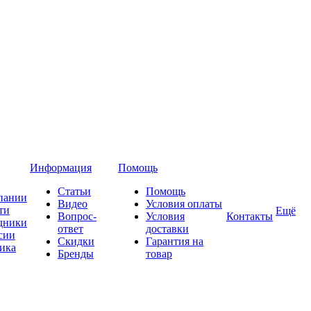
Информация
Помощь
Статьи
Помощь
пании
Видео
Условия оплаты
ти
Ещё
Вопрос-
Условия
Контакты
дники
ответ
доставки
сии
Скидки
Гарантия на
ика
Бренды
товар