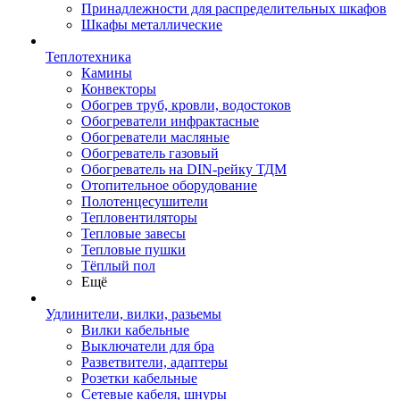
Принадлежности для распределительных шкафов
Шкафы металлические
Теплотехника
Камины
Конвекторы
Обогрев труб, кровли, водостоков
Обогреватели инфрактасные
Обогреватели масляные
Обогреватель газовый
Обогреватель на DIN-рейку ТДМ
Отопительное оборудование
Полотенцесушители
Тепловентиляторы
Тепловые завесы
Тепловые пушки
Тёплый пол
Ещё
Удлинители, вилки, разьемы
Вилки кабельные
Выключатели для бра
Разветвители, адаптеры
Розетки кабельные
Сетевые кабеля, шнуры