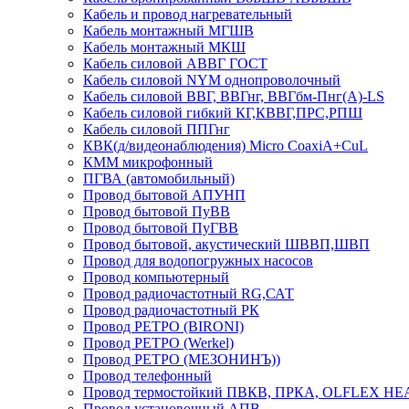
Кабель и провод нагревательный
Кабель монтажный МГШВ
Кабель монтажный МКШ
Кабель силовой АВВГ ГОСТ
Кабель силовой NYM однопроволочный
Кабель силовой ВВГ, ВВГнг, ВВГбм-Пнг(А)-LS
Кабель силовой гибкий КГ,КВВГ,ПРС,РПШ
Кабель силовой ППГнг
КВК(д/видеонаблюдения) Micro CoaxiA+CuL
КММ микрофонный
ПГВА (автомобильный)
Провод бытовой АПУНП
Провод бытовой ПуВВ
Провод бытовой ПуГВВ
Провод бытовой, акустический ШВВП,ШВП
Провод для водопогружных насосов
Провод компьютерный
Провод радиочастотный RG,САТ
Провод радиочастотный РК
Провод РЕТРО (BIRONI)
Провод РЕТРО (Werkel)
Провод РЕТРО (МЕЗОНИНЪ))
Провод телефонный
Провод термостойкий ПВКВ, ПРКА, OLFLEX HE
Провод установочный АПВ