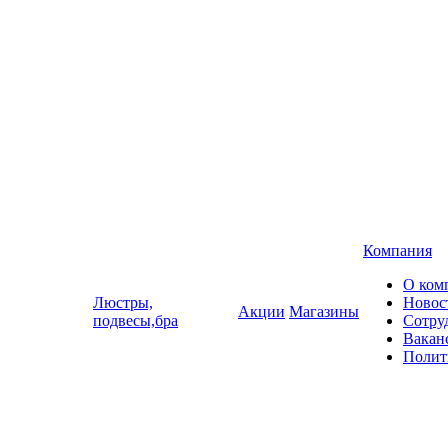
Компания
О ком
Люстры,
Новос
Акции
Магазины
подвесы,бра
Сотру
Вакан
Полит