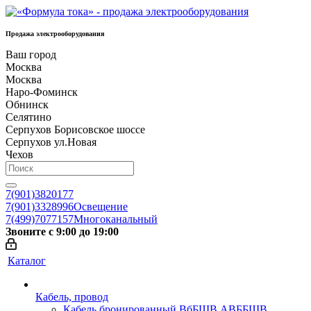
Продажа электрооборудования
Ваш город
Москва
Москва
Наро-Фоминск
Обнинск
Селятино
Серпухов Борисовское шоссе
Серпухов ул.Новая
Чехов
7(901)3820177
7(901)3328996
Освещение
7(499)7077157
Многоканальный
Звоните с 9:00 до 19:00
Каталог
Кабель, провод
Кабель бронированный ВбБШВ АВББШВ