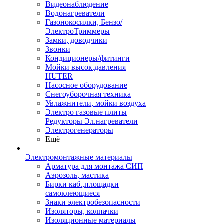
Видеонаблюдение
Водонагреватели
Газонокосилки, Бензо/
ЭлектроТриммеры
Замки, доводчики
Звонки
Кондиционеры/фитинги
Мойки высок.давления
HUTER
Насосное оборудование
Снегоуборочная техника
Увлажнители, мойки воздуха
Электро газовые плиты
Редукторы Эл.нагреватели
Электрогенераторы
Ещё
Электромонтажные материалы
Арматура для монтажа СИП
Аэрозоль, мастика
Бирки каб.,площадки
самоклеющиеся
Знаки электробезопасности
Изоляторы, колпачки
Изоляционные материалы