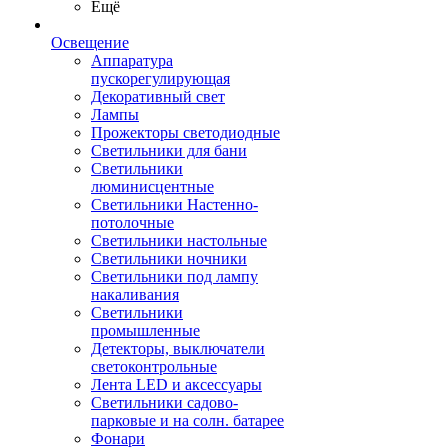
Ещё
Освещение
Аппаратура
пускорегулирующая
Декоративный свет
Лампы
Прожекторы светодиодные
Светильники для бани
Светильники
люминисцентные
Светильники Настенно-
потолочные
Светильники настольные
Светильники ночники
Светильники под лампу
накаливания
Светильники
промышленные
Детекторы, выключатели
светоконтрольные
Лента LED и аксессуары
Светильники садово-
парковые и на солн. батарее
Фонари