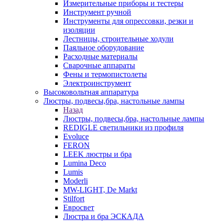
Измерительные приборы и тестеры
Инструмент ручной
Инструменты для опрессовки, резки и
изоляции
Лестницы, строительные ходули
Паяльное оборудование
Расходные материалы
Сварочные аппараты
Фены и термопистолеты
Электроинструмент
Высоковольтная аппаратура
Люстры, подвесы,бра, настольные лампы
Назад
Люстры, подвесы,бра, настольные лампы
REDIGLE светильники из профиля
Evoluce
FERON
LEEK люстры и бра
Lumina Deco
Lumis
Moderli
MW-LIGHT, De Markt
Stilfort
Евросвет
Люстра и бра ЭСКАДА