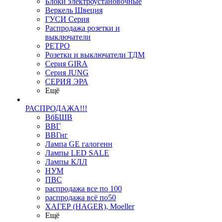
Блоки электроустановочные
Веркель Швеция
ГУСИ Серия
Распродажа розетки и
выключатели
РЕТРО
Розетки и выключатели ТДМ
Серия GIRA
Серия JUNG
СЕРИЯ ЭРА
Ещё
РАСПРОДАЖА!!!
ВбБШВ
ВВГ
ВВГнг
Лампа GE галогенн
Лампы LED SALE
Лампы КЛЛ
НУМ
ПВС
распродажа все по 100
распродажа всё по50
ХАГЕР (HAGER), Moeller
Ещё