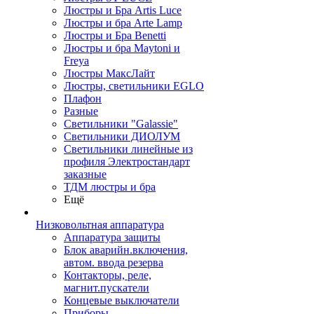
Люстры и Бра Artis Luce
Люстры и бра Arte Lamp
Люстры и Бра Benetti
Люстры и бра Maytoni и
Freya
Люстры МаксЛайт
Люстры, светильники EGLO
Плафон
Разные
Светильники "Galassie"
Светильники ДИОЛУМ
Светильники линейные из
профиля Электростандарт
заказные
ТДМ люстры и бра
Ещё
Низковольтная аппаратура
Аппаратура защиты
Блок аварийн.включения,
автом. ввода резерва
Контакторы, реле,
магнит.пускатели
Концевые выключатели
Приборы