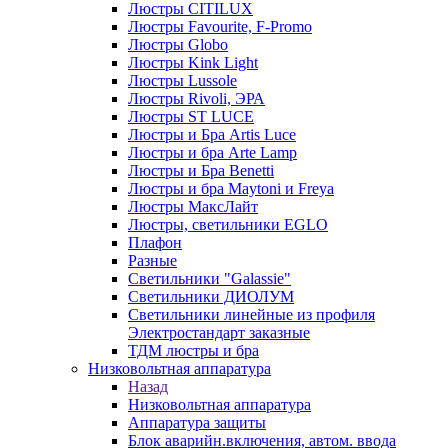
Люстры CITILUX
Люстры Favourite, F-Promo
Люстры Globo
Люстры Kink Light
Люстры Lussole
Люстры Rivoli, ЭРА
Люстры ST LUCE
Люстры и Бра Artis Luce
Люстры и бра Arte Lamp
Люстры и Бра Benetti
Люстры и бра Maytoni и Freya
Люстры МаксЛайт
Люстры, светильники EGLO
Плафон
Разные
Светильники "Galassie"
Светильники ДИОЛУМ
Светильники линейные из профиля
Электростандарт заказные
ТДМ люстры и бра
Низковольтная аппаратура
Назад
Низковольтная аппаратура
Аппаратура защиты
Блок аварийн.включения, автом. ввода