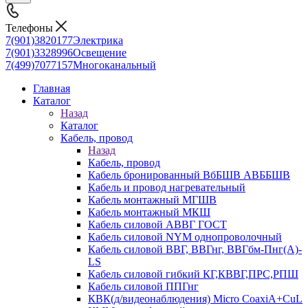
Телефоны
7(901)3820177
Электрика
7(901)3328996
Освещение
7(499)7077157
Многоканальный
Главная
Каталог
Назад
Каталог
Кабель, провод
Назад
Кабель, провод
Кабель бронированный ВбБШВ АВББШВ
Кабель и провод нагревательный
Кабель монтажный МГШВ
Кабель монтажный МКШ
Кабель силовой АВВГ ГОСТ
Кабель силовой NYM однопроволочный
Кабель силовой ВВГ, ВВГнг, ВВГбм-Пнг(А)-
LS
Кабель силовой гибкий КГ,КВВГ,ПРС,РПШ
Кабель силовой ППГнг
КВК(д/видеонаблюдения) Micro CoaxiA+CuL