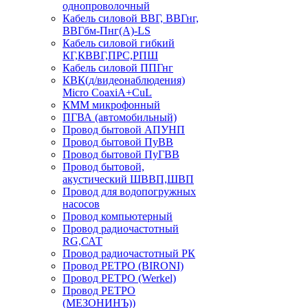
однопроволочный
Кабель силовой ВВГ, ВВГнг,
ВВГбм-Пнг(А)-LS
Кабель силовой гибкий
КГ,КВВГ,ПРС,РПШ
Кабель силовой ППГнг
КВК(д/видеонаблюдения)
Micro CoaxiA+CuL
КММ микрофонный
ПГВА (автомобильный)
Провод бытовой АПУНП
Провод бытовой ПуВВ
Провод бытовой ПуГВВ
Провод бытовой,
акустический ШВВП,ШВП
Провод для водопогружных
насосов
Провод компьютерный
Провод радиочастотный
RG,САТ
Провод радиочастотный РК
Провод РЕТРО (BIRONI)
Провод РЕТРО (Werkel)
Провод РЕТРО
(МЕЗОНИНЪ))