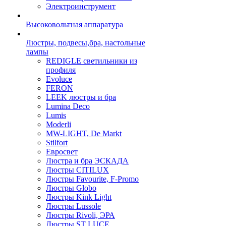
Электроинструмент
Высоковольтная аппаратура
Люстры, подвесы,бра, настольные
лампы
REDIGLE светильники из
профиля
Evoluce
FERON
LEEK люстры и бра
Lumina Deco
Lumis
Moderli
MW-LIGHT, De Markt
Stilfort
Евросвет
Люстра и бра ЭСКАДА
Люстры CITILUX
Люстры Favourite, F-Promo
Люстры Globo
Люстры Kink Light
Люстры Lussole
Люстры Rivoli, ЭРА
Люстры ST LUCE