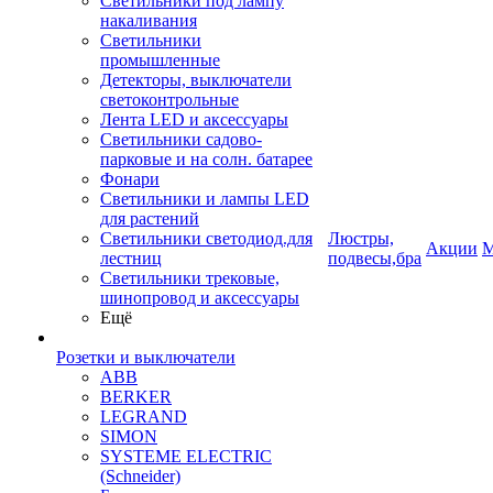
Светильники под лампу
накаливания
Светильники
промышленные
Детекторы, выключатели
светоконтрольные
Лента LED и аксессуары
Светильники садово-
парковые и на солн. батарее
Фонари
Светильники и лампы LED
для растений
Светильники светодиод.для
Люстры,
Акции
М
лестниц
подвесы,бра
Светильники трековые,
шинопровод и аксессуары
Ещё
Розетки и выключатели
ABB
BERKER
LEGRAND
SIMON
SYSTEME ELECTRIC
(Schneider)