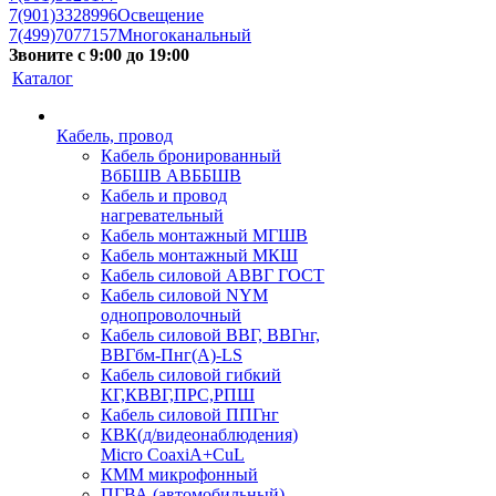
7(901)3328996
Освещение
7(499)7077157
Многоканальный
Звоните с 9:00 до 19:00
Каталог
Кабель, провод
Кабель бронированный
ВбБШВ АВББШВ
Кабель и провод
нагревательный
Кабель монтажный МГШВ
Кабель монтажный МКШ
Кабель силовой АВВГ ГОСТ
Кабель силовой NYM
однопроволочный
Кабель силовой ВВГ, ВВГнг,
ВВГбм-Пнг(А)-LS
Кабель силовой гибкий
КГ,КВВГ,ПРС,РПШ
Кабель силовой ППГнг
КВК(д/видеонаблюдения)
Micro CoaxiA+CuL
КММ микрофонный
ПГВА (автомобильный)