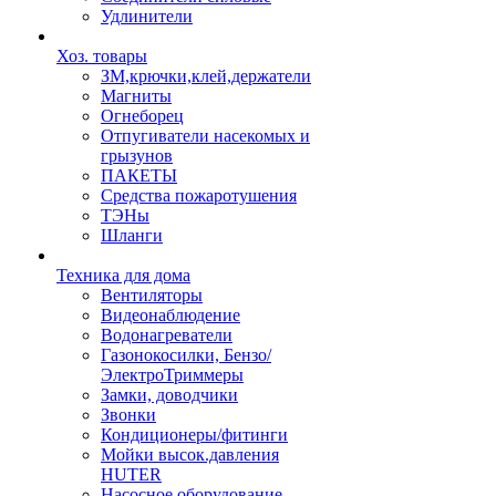
Удлинители
Хоз. товары
ЗМ,крючки,клей,держатели
Магниты
Огнеборец
Отпугиватели насекомых и
грызунов
ПАКЕТЫ
Средства пожаротушения
ТЭНы
Шланги
Техника для дома
Вентиляторы
Видеонаблюдение
Водонагреватели
Газонокосилки, Бензо/
ЭлектроТриммеры
Замки, доводчики
Звонки
Кондиционеры/фитинги
Мойки высок.давления
HUTER
Насосное оборудование