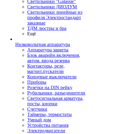
Светильники "Galassie"
Светильники ДИОЛУМ
Светильники линейные из
профиля Электростандарт
заказные
ТДМ люстры и бра
Ещё
Низковольтная аппаратура
Аппаратура защиты
Блок аварийн.включения,
автом. ввода резерва
Контакторы, реле,
магнит.пускатели
Концевые выключатели
Приборы
Розетки на DIN рейку
Рубильники, разъединители
Светосигнальная арматура,
посты, кнопки
Счетчики
Таймеры, термостаты
Умный дом
Устройства питания
Электродвигатели