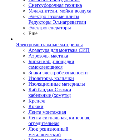
Снегоуборочная техника
Увлажнители, мойки воздуха
Электро газовые плиты
Редукторы Эл.нагреватели
Электрогенераторы
Ещё
Электромонтажные материалы
Арматура для монтажа СИП
Аэрозоль, мастика
Бирки каб.,площадки
самоклеющиеся
Знаки электробезопасности
Изоляторы, колпачки
Изоляционные материалы
Каб.бандаж.Стяжки
кабельные (хомуты)
Крепеж
Крюки
Лента монтажная
Лента сигнальная, киперная,
оградительная
Люк ревизионный
металлический