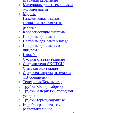
Маркеры кабельные
Материалы для заземления и
молниезащита
Муфты
Наконечники, гильзы,
колпачки. ответвители,
разъёмы
Кабеленесущие системы
Патроны для ламп
Патроны для ламп Vintage
Патроны для ламп со
шнуром
Пломбы
Сжимы ответвительные
Соединители SKOTCH
Спираль монтажная
Средства защиты, перчатки
ТВ соединения
Телефония/Компьютер
Трубка ХВТ (кембрик)
Трубки и перчатки холодной
усадки
Трубки термоусадочные
Коробки распаячные,
разветвительные,