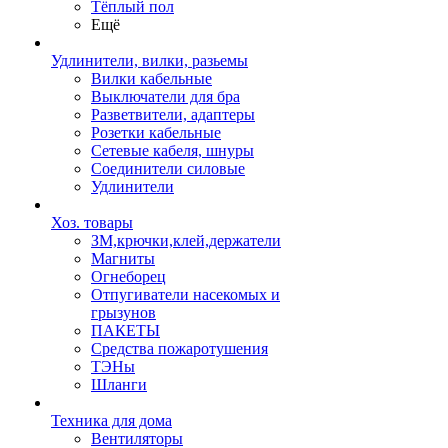
Тёплый пол
Ещё
Удлинители, вилки, разьемы
Вилки кабельные
Выключатели для бра
Разветвители, адаптеры
Розетки кабельные
Сетевые кабеля, шнуры
Соединители силовые
Удлинители
Хоз. товары
ЗМ,крючки,клей,держатели
Магниты
Огнеборец
Отпугиватели насекомых и
грызунов
ПАКЕТЫ
Средства пожаротушения
ТЭНы
Шланги
Техника для дома
Вентиляторы