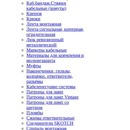
Каб.бандаж.Стяжки
кабельные (хомуты)
Крепеж
Крюки
Лента монтажная
Лента сигнальная, киперная,
оградительная
Люк ревизионный
металлический
Маркеры кабельные
Материалы для заземления и
молниезащита
Муфты
Наконечники, гильзы,
колпачки. ответвители,
разъёмы
Кабеленесущие системы
Патроны для ламп
Патроны для ламп Vintage
Патроны для ламп со
шнуром
Пломбы
Сжимы ответвительные
Соединители SKOTCH
Спираль монтажная