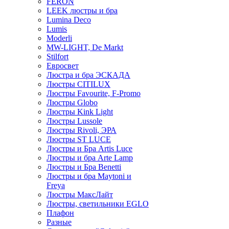
FERON
LEEK люстры и бра
Lumina Deco
Lumis
Moderli
MW-LIGHT, De Markt
Stilfort
Евросвет
Люстра и бра ЭСКАДА
Люстры CITILUX
Люстры Favourite, F-Promo
Люстры Globo
Люстры Kink Light
Люстры Lussole
Люстры Rivoli, ЭРА
Люстры ST LUCE
Люстры и Бра Artis Luce
Люстры и бра Arte Lamp
Люстры и Бра Benetti
Люстры и бра Maytoni и
Freya
Люстры МаксЛайт
Люстры, светильники EGLO
Плафон
Разные