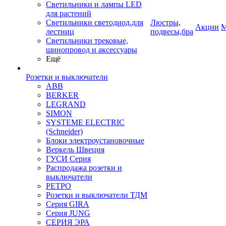
Светильники и лампы LED
для растений
Светильники светодиод.для
Люстры,
Акции
М
лестниц
подвесы,бра
Светильники трековые,
шинопровод и аксессуары
Ещё
Розетки и выключатели
ABB
BERKER
LEGRAND
SIMON
SYSTEME ELECTRIC
(Schneider)
Блоки электроустановочные
Веркель Швеция
ГУСИ Серия
Распродажа розетки и
выключатели
РЕТРО
Розетки и выключатели ТДМ
Серия GIRA
Серия JUNG
СЕРИЯ ЭРА