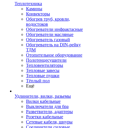
Теплотехника
Камины
Конвекторы
Обогрев труб, кровли,
водостоков
Обогреватели инфрактасные
Обогреватели масляные
Обогреватель газовый
Обогреватель на DIN-рейку
ТДМ
Отопительное оборудование
Полотенцесушители
Тепловентиляторы
Тепловые завесы
Тепловые пушки
Тёплый пол
Ещё
Удлинители, вилки, разьемы
Вилки кабельные
Выключатели для бра
Разветвители, адаптеры
Розетки кабельные
Сетевые кабеля, шнуры
Соединители силовые