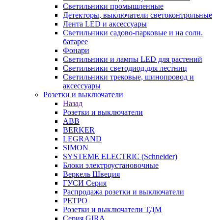
Светильники промышленные
Детекторы, выключатели светоконтрольные
Лента LED и аксессуары
Светильники садово-парковые и на солн.
батарее
Фонари
Светильники и лампы LED для растений
Светильники светодиод.для лестниц
Светильники трековые, шинопровод и
аксессуары
Розетки и выключатели
Назад
Розетки и выключатели
ABB
BERKER
LEGRAND
SIMON
SYSTEME ELECTRIC (Schneider)
Блоки электроустановочные
Веркель Швеция
ГУСИ Серия
Распродажа розетки и выключатели
РЕТРО
Розетки и выключатели ТДМ
Серия GIRA