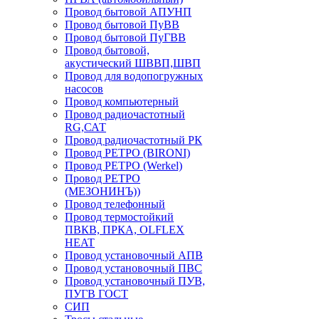
Провод бытовой АПУНП
Провод бытовой ПуВВ
Провод бытовой ПуГВВ
Провод бытовой,
акустический ШВВП,ШВП
Провод для водопогружных
насосов
Провод компьютерный
Провод радиочастотный
RG,САТ
Провод радиочастотный РК
Провод РЕТРО (BIRONI)
Провод РЕТРО (Werkel)
Провод РЕТРО
(МЕЗОНИНЪ))
Провод телефонный
Провод термостойкий
ПВКВ, ПРКА, OLFLEX
HEAT
Провод установочный АПВ
Провод установочный ПВС
Провод установочный ПУВ,
ПУГВ ГОСТ
СИП