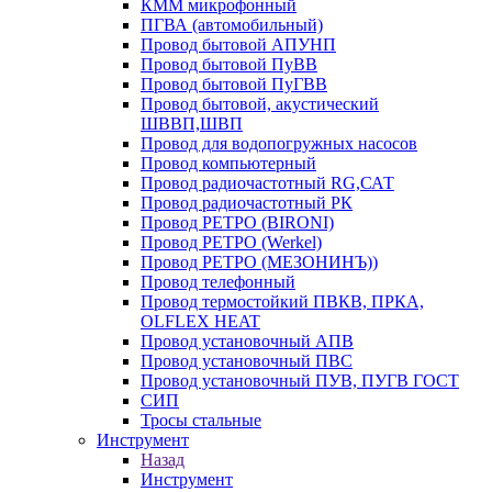
КММ микрофонный
ПГВА (автомобильный)
Провод бытовой АПУНП
Провод бытовой ПуВВ
Провод бытовой ПуГВВ
Провод бытовой, акустический
ШВВП,ШВП
Провод для водопогружных насосов
Провод компьютерный
Провод радиочастотный RG,САТ
Провод радиочастотный РК
Провод РЕТРО (BIRONI)
Провод РЕТРО (Werkel)
Провод РЕТРО (МЕЗОНИНЪ))
Провод телефонный
Провод термостойкий ПВКВ, ПРКА,
OLFLEX HEAT
Провод установочный АПВ
Провод установочный ПВС
Провод установочный ПУВ, ПУГВ ГОСТ
СИП
Тросы стальные
Инструмент
Назад
Инструмент