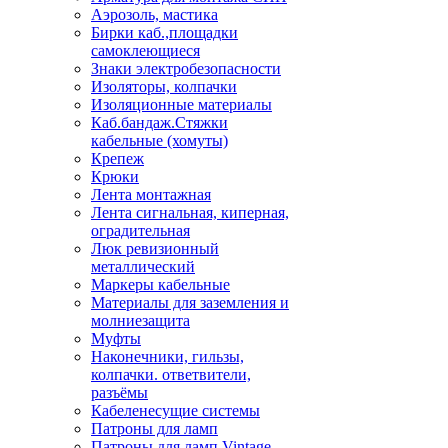
Аэрозоль, мастика
Бирки каб.,площадки
самоклеющиеся
Знаки электробезопасности
Изоляторы, колпачки
Изоляционные материалы
Каб.бандаж.Стяжки
кабельные (хомуты)
Крепеж
Крюки
Лента монтажная
Лента сигнальная, киперная,
оградительная
Люк ревизионный
металлический
Маркеры кабельные
Материалы для заземления и
молниезащита
Муфты
Наконечники, гильзы,
колпачки. ответвители,
разъёмы
Кабеленесущие системы
Патроны для ламп
Патроны для ламп Vintage