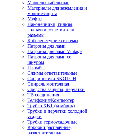
Маркеры кабельные
Материалы для заземления и
молниезащита
Муфты
Наконечники, гильзы,
колпачки. ответвители,
разъёмы
Кабеленесущие системы
Патроны для ламп
Патроны для ламп Vintage
Патроны для ламп со
шнуром
Пломбы
Сжимы ответвительные
Соединители SKOTCH
Спираль монтажная
Средства защиты, перчатки
ТВ соединения
Телефония/Компьютер
Трубка ХВТ (кембрик)
Трубки и перчатки холодной
усадки
Трубки термоусадочные
Коробки распаячные,
разветвительные,