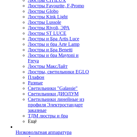
Люстры CITILUX
Люстры Favourite, F-Promo
Люстры Globo
Люстры Kink Light
Люстры Lussole
Люстры Rivoli, ЭРА
Люстры ST LUCE
Люстры и Бра Artis Luce
Люстры и бра Arte Lamp
Люстры и Бра Benetti
Люстры и бра Maytoni и
Freya
Люстры МаксЛайт
Люстры, светильники EGLO
Плафон
Разные
Светильники "Galassie"
Светильники ДИОЛУМ
Светильники линейные из
профиля Электростандарт
заказные
ТДМ люстры и бра
Ещё
Низковольтная аппаратура