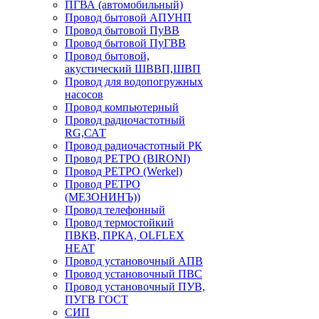
ПГВА (автомобильный)
Провод бытовой АПУНП
Провод бытовой ПуВВ
Провод бытовой ПуГВВ
Провод бытовой,
акустический ШВВП,ШВП
Провод для водопогружных
насосов
Провод компьютерный
Провод радиочастотный
RG,САТ
Провод радиочастотный РК
Провод РЕТРО (BIRONI)
Провод РЕТРО (Werkel)
Провод РЕТРО
(МЕЗОНИНЪ))
Провод телефонный
Провод термостойкий
ПВКВ, ПРКА, OLFLEX
HEAT
Провод установочный АПВ
Провод установочный ПВС
Провод установочный ПУВ,
ПУГВ ГОСТ
СИП