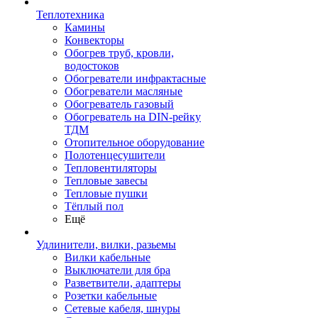
Теплотехника
Камины
Конвекторы
Обогрев труб, кровли,
водостоков
Обогреватели инфрактасные
Обогреватели масляные
Обогреватель газовый
Обогреватель на DIN-рейку
ТДМ
Отопительное оборудование
Полотенцесушители
Тепловентиляторы
Тепловые завесы
Тепловые пушки
Тёплый пол
Ещё
Удлинители, вилки, разьемы
Вилки кабельные
Выключатели для бра
Разветвители, адаптеры
Розетки кабельные
Сетевые кабеля, шнуры