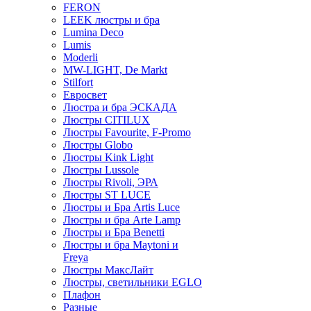
FERON
LEEK люстры и бра
Lumina Deco
Lumis
Moderli
MW-LIGHT, De Markt
Stilfort
Евросвет
Люстра и бра ЭСКАДА
Люстры CITILUX
Люстры Favourite, F-Promo
Люстры Globo
Люстры Kink Light
Люстры Lussole
Люстры Rivoli, ЭРА
Люстры ST LUCE
Люстры и Бра Artis Luce
Люстры и бра Arte Lamp
Люстры и Бра Benetti
Люстры и бра Maytoni и
Freya
Люстры МаксЛайт
Люстры, светильники EGLO
Плафон
Разные