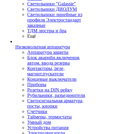
Светильники "Galassie"
Светильники ДИОЛУМ
Светильники линейные из
профиля Электростандарт
заказные
ТДМ люстры и бра
Ещё
Низковольтная аппаратура
Аппаратура защиты
Блок аварийн.включения,
автом. ввода резерва
Контакторы, реле,
магнит.пускатели
Концевые выключатели
Приборы
Розетки на DIN рейку
Рубильники, разъединители
Светосигнальная арматура,
посты, кнопки
Счетчики
Таймеры, термостаты
Умный дом
Устройства питания
Электродвигатели