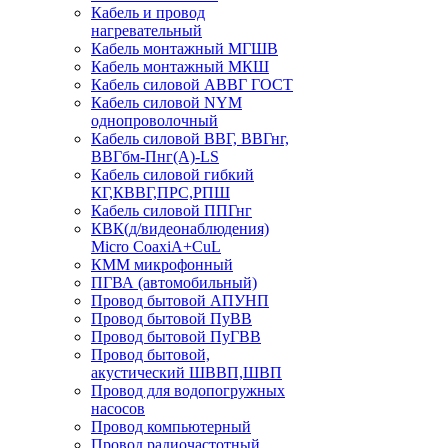
Кабель и провод
нагревательный
Кабель монтажный МГШВ
Кабель монтажный МКШ
Кабель силовой АВВГ ГОСТ
Кабель силовой NYM
однопроволочный
Кабель силовой ВВГ, ВВГнг,
ВВГбм-Пнг(А)-LS
Кабель силовой гибкий
КГ,КВВГ,ПРС,РПШ
Кабель силовой ППГнг
КВК(д/видеонаблюдения)
Micro CoaxiA+CuL
КММ микрофонный
ПГВА (автомобильный)
Провод бытовой АПУНП
Провод бытовой ПуВВ
Провод бытовой ПуГВВ
Провод бытовой,
акустический ШВВП,ШВП
Провод для водопогружных
насосов
Провод компьютерный
Провод радиочастотный