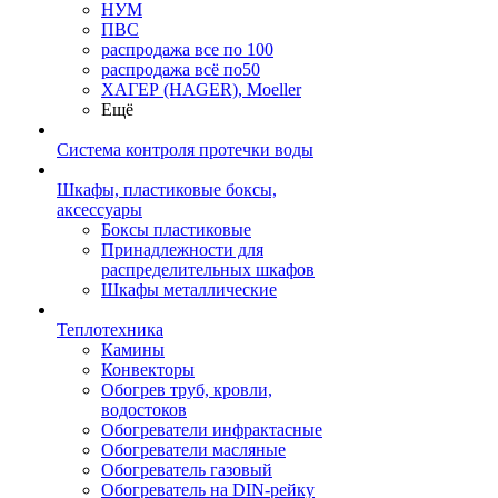
НУМ
ПВС
распродажа все по 100
распродажа всё по50
ХАГЕР (HAGER), Moeller
Ещё
Система контроля протечки воды
Шкафы, пластиковые боксы,
аксессуары
Боксы пластиковые
Принадлежности для
распределительных шкафов
Шкафы металлические
Теплотехника
Камины
Конвекторы
Обогрев труб, кровли,
водостоков
Обогреватели инфрактасные
Обогреватели масляные
Обогреватель газовый
Обогреватель на DIN-рейку