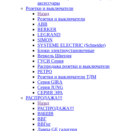
аксессуары
Розетки и выключатели
Назад
Розетки и выключатели
ABB
BERKER
LEGRAND
SIMON
SYSTEME ELECTRIC (Schneider)
Блоки электроустановочные
Веркель Швеция
ГУСИ Серия
Распродажа розетки и выключатели
РЕТРО
Розетки и выключатели ТДМ
Серия GIRA
Серия JUNG
СЕРИЯ ЭРА
РАСПРОДАЖА!!!
Назад
РАСПРОДАЖА!!!
ВбБШВ
ВВГ
ВВГнг
Лампа GE галогенн