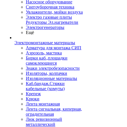
Насосное оборудование
Снегоуборочная техника
Увлажнители, мойки воздуха
Электро газовые плиты
Редукторы Эл.нагреватели
Электрогенераторы
Ещё
Электромонтажные материалы
Арматура для монтажа СИП
Аэрозоль, мастика
Бирки каб.,площадки
самоклеющиеся
Знаки электробезопасности
Изоляторы, колпачки
Изоляционные материалы
Каб.бандаж.Стяжки
кабельные (хомуты)
Крепеж
Крюки
Лента монтажная
Лента сигнальная, киперная,
оградительная
Люк ревизионный
металлический