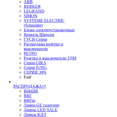
ABB
BERKER
LEGRAND
SIMON
SYSTEME ELECTRIC
(Schneider)
Блоки электроустановочные
Веркель Швеция
ГУСИ Серия
Распродажа розетки и
выключатели
РЕТРО
Розетки и выключатели ТДМ
Серия GIRA
Серия JUNG
СЕРИЯ ЭРА
Ещё
РАСПРОДАЖА!!!
ВбБШВ
ВВГ
ВВГнг
Лампа GE галогенн
Лампы LED SALE
Лампы КЛЛ