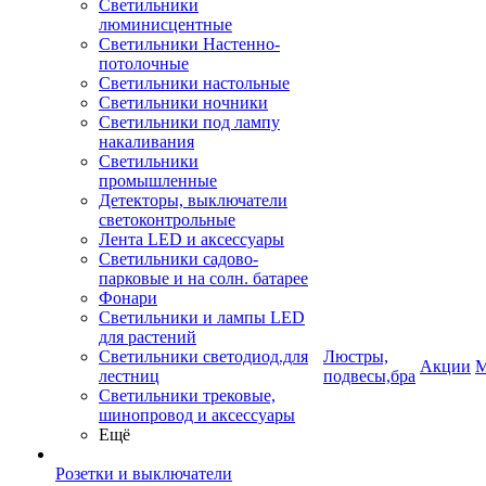
Светильники
люминисцентные
Светильники Настенно-
потолочные
Светильники настольные
Светильники ночники
Светильники под лампу
накаливания
Светильники
промышленные
Детекторы, выключатели
светоконтрольные
Лента LED и аксессуары
Светильники садово-
парковые и на солн. батарее
Фонари
Светильники и лампы LED
для растений
Светильники светодиод.для
Люстры,
Акции
М
лестниц
подвесы,бра
Светильники трековые,
шинопровод и аксессуары
Ещё
Розетки и выключатели