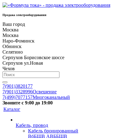
Продажа электрооборудования
Ваш город
Москва
Москва
Наро-Фоминск
Обнинск
Селятино
Серпухов Борисовское шоссе
Серпухов ул.Новая
Чехов
7(901)3820177
7(901)3328996
Освещение
7(499)7077157
Многоканальный
Звоните с 9:00 до 19:00
Каталог
Кабель, провод
Кабель бронированный
ВбБШВ АВББШВ