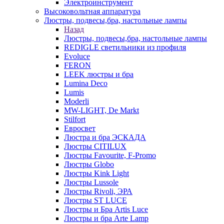
Электроинструмент
Высоковольтная аппаратура
Люстры, подвесы,бра, настольные лампы
Назад
Люстры, подвесы,бра, настольные лампы
REDIGLE светильники из профиля
Evoluce
FERON
LEEK люстры и бра
Lumina Deco
Lumis
Moderli
MW-LIGHT, De Markt
Stilfort
Евросвет
Люстра и бра ЭСКАДА
Люстры CITILUX
Люстры Favourite, F-Promo
Люстры Globo
Люстры Kink Light
Люстры Lussole
Люстры Rivoli, ЭРА
Люстры ST LUCE
Люстры и Бра Artis Luce
Люстры и бра Arte Lamp