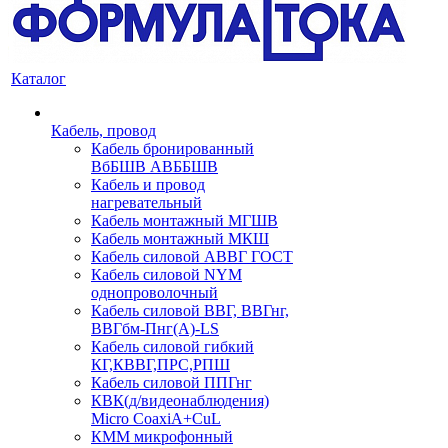
Каталог
Кабель, провод
Кабель бронированный
ВбБШВ АВББШВ
Кабель и провод
нагревательный
Кабель монтажный МГШВ
Кабель монтажный МКШ
Кабель силовой АВВГ ГОСТ
Кабель силовой NYM
однопроволочный
Кабель силовой ВВГ, ВВГнг,
ВВГбм-Пнг(А)-LS
Кабель силовой гибкий
КГ,КВВГ,ПРС,РПШ
Кабель силовой ППГнг
КВК(д/видеонаблюдения)
Micro CoaxiA+CuL
КММ микрофонный