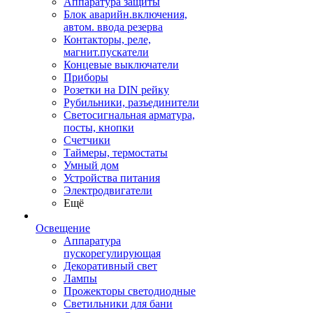
Аппаратура защиты
Блок аварийн.включения,
автом. ввода резерва
Контакторы, реле,
магнит.пускатели
Концевые выключатели
Приборы
Розетки на DIN рейку
Рубильники, разъединители
Светосигнальная арматура,
посты, кнопки
Счетчики
Таймеры, термостаты
Умный дом
Устройства питания
Электродвигатели
Ещё
Освещение
Аппаратура
пускорегулирующая
Декоративный свет
Лампы
Прожекторы светодиодные
Светильники для бани