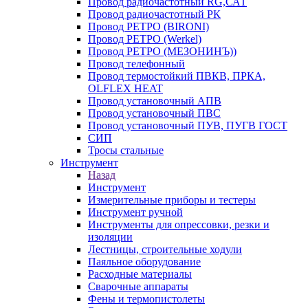
Провод радиочастотный RG,САТ
Провод радиочастотный РК
Провод РЕТРО (BIRONI)
Провод РЕТРО (Werkel)
Провод РЕТРО (МЕЗОНИНЪ))
Провод телефонный
Провод термостойкий ПВКВ, ПРКА,
OLFLEX HEAT
Провод установочный АПВ
Провод установочный ПВС
Провод установочный ПУВ, ПУГВ ГОСТ
СИП
Тросы стальные
Инструмент
Назад
Инструмент
Измерительные приборы и тестеры
Инструмент ручной
Инструменты для опрессовки, резки и
изоляции
Лестницы, строительные ходули
Паяльное оборудование
Расходные материалы
Сварочные аппараты
Фены и термопистолеты