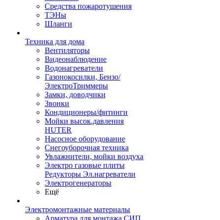
Средства пожаротушения
ТЭНы
Шланги
Техника для дома
Вентиляторы
Видеонаблюдение
Водонагреватели
Газонокосилки, Бензо/
ЭлектроТриммеры
Замки, доводчики
Звонки
Кондиционеры/фитинги
Мойки высок.давления
HUTER
Насосное оборудование
Снегоуборочная техника
Увлажнители, мойки воздуха
Электро газовые плиты
Редукторы Эл.нагреватели
Электрогенераторы
Ещё
Электромонтажные материалы
Арматура для монтажа СИП