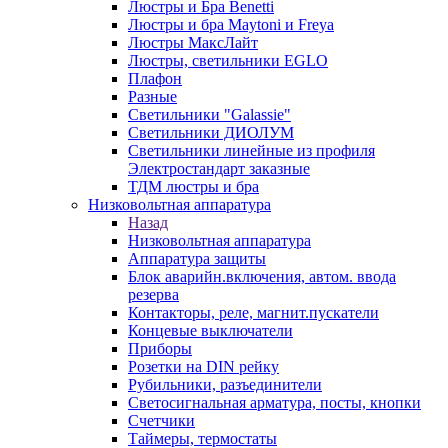
Люстры и Бра Benetti
Люстры и бра Maytoni и Freya
Люстры МаксЛайт
Люстры, светильники EGLO
Плафон
Разные
Светильники "Galassie"
Светильники ДИОЛУМ
Светильники линейные из профиля
Электростандарт заказные
ТДМ люстры и бра
Низковольтная аппаратура
Назад
Низковольтная аппаратура
Аппаратура защиты
Блок аварийн.включения, автом. ввода
резерва
Контакторы, реле, магнит.пускатели
Концевые выключатели
Приборы
Розетки на DIN рейку
Рубильники, разъединители
Светосигнальная арматура, посты, кнопки
Счетчики
Таймеры, термостаты