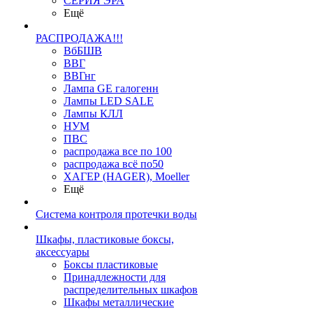
СЕРИЯ ЭРА
Ещё
РАСПРОДАЖА!!!
ВбБШВ
ВВГ
ВВГнг
Лампа GE галогенн
Лампы LED SALE
Лампы КЛЛ
НУМ
ПВС
распродажа все по 100
распродажа всё по50
ХАГЕР (HAGER), Moeller
Ещё
Система контроля протечки воды
Шкафы, пластиковые боксы,
аксессуары
Боксы пластиковые
Принадлежности для
распределительных шкафов
Шкафы металлические