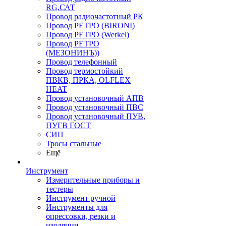
RG,САТ
Провод радиочастотный РК
Провод РЕТРО (BIRONI)
Провод РЕТРО (Werkel)
Провод РЕТРО
(МЕЗОНИНЪ))
Провод телефонный
Провод термостойкий
ПВКВ, ПРКА, OLFLEX
HEAT
Провод установочный АПВ
Провод установочный ПВС
Провод установочный ПУВ,
ПУГВ ГОСТ
СИП
Тросы стальные
Ещё
Инструмент
Измерительные приборы и
тестеры
Инструмент ручной
Инструменты для
опрессовки, резки и
изоляции