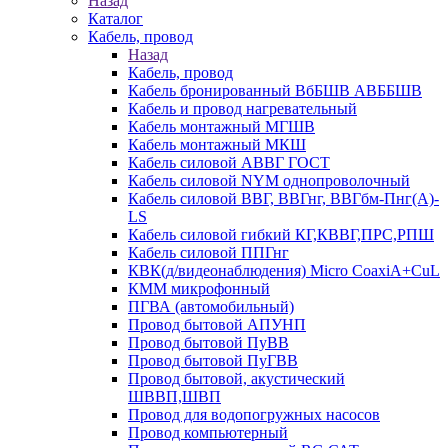
Назад
Каталог
Кабель, провод
Назад
Кабель, провод
Кабель бронированный ВбБШВ АВББШВ
Кабель и провод нагревательный
Кабель монтажный МГШВ
Кабель монтажный МКШ
Кабель силовой АВВГ ГОСТ
Кабель силовой NYM однопроволочный
Кабель силовой ВВГ, ВВГнг, ВВГбм-Пнг(А)-
LS
Кабель силовой гибкий КГ,КВВГ,ПРС,РПШ
Кабель силовой ППГнг
КВК(д/видеонаблюдения) Micro CoaxiA+CuL
КММ микрофонный
ПГВА (автомобильный)
Провод бытовой АПУНП
Провод бытовой ПуВВ
Провод бытовой ПуГВВ
Провод бытовой, акустический
ШВВП,ШВП
Провод для водопогружных насосов
Провод компьютерный