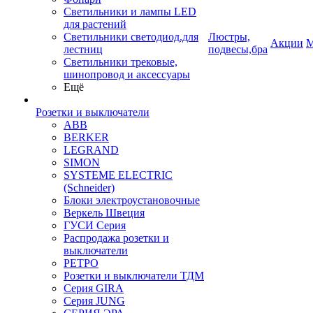
Светильники и лампы LED
для растений
Светильники светодиод.для
Люстры,
Акции
М
лестниц
подвесы,бра
Светильники трековые,
шинопровод и аксессуары
Ещё
Розетки и выключатели
ABB
BERKER
LEGRAND
SIMON
SYSTEME ELECTRIC
(Schneider)
Блоки электроустановочные
Веркель Швеция
ГУСИ Серия
Распродажа розетки и
выключатели
РЕТРО
Розетки и выключатели ТДМ
Серия GIRA
Серия JUNG