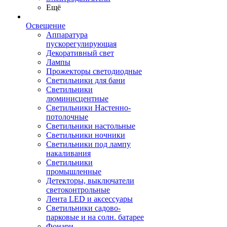
Ещё
Освещение
Аппаратура
пускорегулирующая
Декоративный свет
Лампы
Прожекторы светодиодные
Светильники для бани
Светильники
люминисцентные
Светильники Настенно-
потолочные
Светильники настольные
Светильники ночники
Светильники под лампу
накаливания
Светильники
промышленные
Детекторы, выключатели
светоконтрольные
Лента LED и аксессуары
Светильники садово-
парковые и на солн. батарее
Фонари