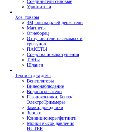
Соединители силовые
Удлинители
Хоз. товары
ЗМ,крючки,клей,держатели
Магниты
Огнеборец
Отпугиватели насекомых и
грызунов
ПАКЕТЫ
Средства пожаротушения
ТЭНы
Шланги
Техника для дома
Вентиляторы
Видеонаблюдение
Водонагреватели
Газонокосилки, Бензо/
ЭлектроТриммеры
Замки, доводчики
Звонки
Кондиционеры/фитинги
Мойки высок.давления
HUTER