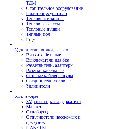
ТДМ
Отопительное оборудование
Полотенцесушители
Тепловентиляторы
Тепловые завесы
Тепловые пушки
Тёплый пол
Ещё
Удлинители, вилки, разьемы
Вилки кабельные
Выключатели для бра
Разветвители, адаптеры
Розетки кабельные
Сетевые кабеля, шнуры
Соединители силовые
Удлинители
Хоз. товары
ЗМ,крючки,клей,держатели
Магниты
Огнеборец
Отпугиватели насекомых и
грызунов
ПАКЕТЫ