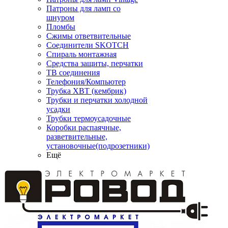
Патроны для ламп со
шнуром
Пломбы
Сжимы ответвительные
Соединители SKOTCH
Спираль монтажная
Средства защиты, перчатки
ТВ соединения
Телефония/Компьютер
Трубка ХВТ (кембрик)
Трубки и перчатки холодной
усадки
Трубки термоусадочные
Коробки распаячные,
разветвительные,
установочные(подрозетники)
Ещё