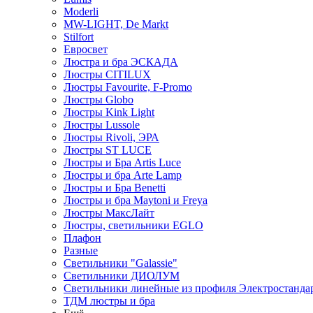
Moderli
MW-LIGHT, De Markt
Stilfort
Евросвет
Люстра и бра ЭСКАДА
Люстры CITILUX
Люстры Favourite, F-Promo
Люстры Globo
Люстры Kink Light
Люстры Lussole
Люстры Rivoli, ЭРА
Люстры ST LUCE
Люстры и Бра Artis Luce
Люстры и бра Arte Lamp
Люстры и Бра Benetti
Люстры и бра Maytoni и Freya
Люстры МаксЛайт
Люстры, светильники EGLO
Плафон
Разные
Светильники "Galassie"
Светильники ДИОЛУМ
Светильники линейные из профиля Электростандар
ТДМ люстры и бра