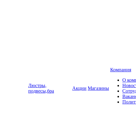
Компания
О ком
Люстры,
Новос
Акции
Магазины
подвесы,бра
Сотру
Вакан
Полит