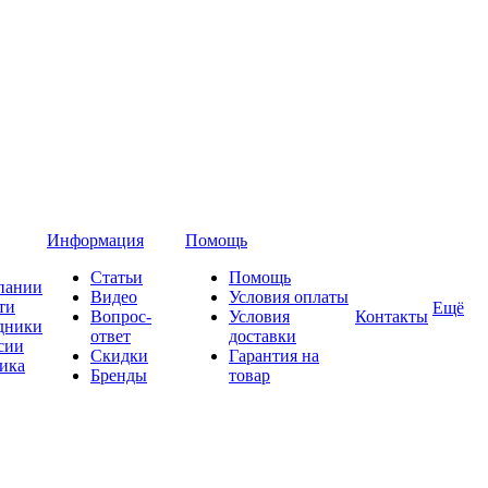
Информация
Помощь
Статьи
Помощь
пании
Видео
Условия оплаты
ти
Ещё
Вопрос-
Условия
Контакты
дники
ответ
доставки
сии
Скидки
Гарантия на
ика
Бренды
товар