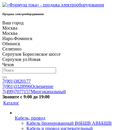
Продажа электрооборудования
Ваш город
Москва
Москва
Наро-Фоминск
Обнинск
Селятино
Серпухов Борисовское шоссе
Серпухов ул.Новая
Чехов
7(901)3820177
7(901)3328996
Освещение
7(499)7077157
Многоканальный
Звоните с 9:00 до 19:00
Каталог
Кабель, провод
Кабель бронированный ВбБШВ АВББШВ
Кабель и провод нагревательный