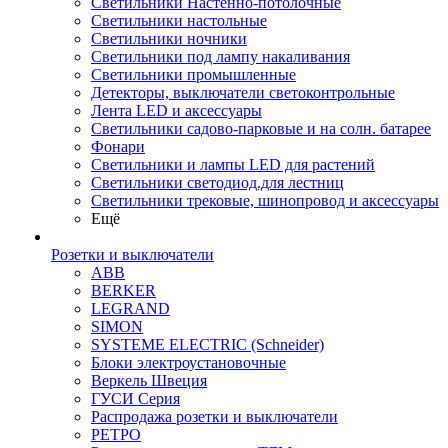
Светильники Настенно-потолочные
Светильники настольные
Светильники ночники
Светильники под лампу накаливания
Светильники промышленные
Детекторы, выключатели светоконтрольные
Лента LED и аксессуары
Светильники садово-парковые и на солн. батарее
Фонари
Светильники и лампы LED для растений
Светильники светодиод.для лестниц
Светильники трековые, шинопровод и аксессуары
Ещё
Розетки и выключатели
ABB
BERKER
LEGRAND
SIMON
SYSTEME ELECTRIC (Schneider)
Блоки электроустановочные
Веркель Швеция
ГУСИ Серия
Распродажа розетки и выключатели
РЕТРО