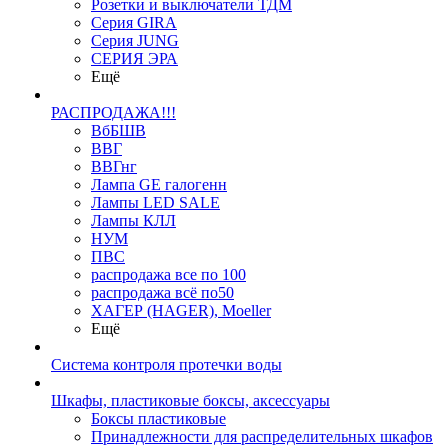
Розетки и выключатели ТДМ
Серия GIRA
Серия JUNG
СЕРИЯ ЭРА
Ещё
РАСПРОДАЖА!!!
ВбБШВ
ВВГ
ВВГнг
Лампа GE галогенн
Лампы LED SALE
Лампы КЛЛ
НУМ
ПВС
распродажа все по 100
распродажа всё по50
ХАГЕР (HAGER), Moeller
Ещё
Система контроля протечки воды
Шкафы, пластиковые боксы, аксессуары
Боксы пластиковые
Принадлежности для распределительных шкафов