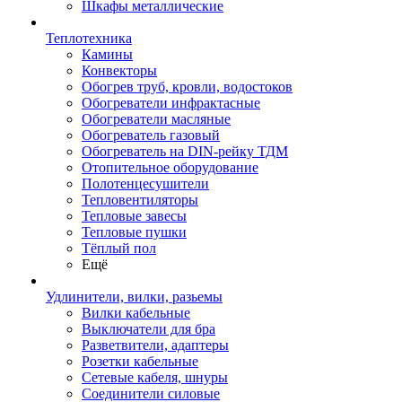
Шкафы металлические
Теплотехника
Камины
Конвекторы
Обогрев труб, кровли, водостоков
Обогреватели инфрактасные
Обогреватели масляные
Обогреватель газовый
Обогреватель на DIN-рейку ТДМ
Отопительное оборудование
Полотенцесушители
Тепловентиляторы
Тепловые завесы
Тепловые пушки
Тёплый пол
Ещё
Удлинители, вилки, разьемы
Вилки кабельные
Выключатели для бра
Разветвители, адаптеры
Розетки кабельные
Сетевые кабеля, шнуры
Соединители силовые