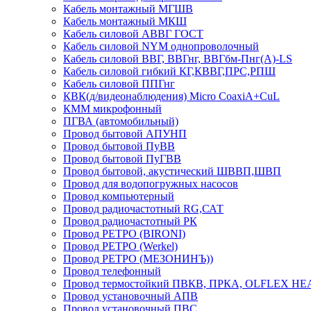
Кабель монтажный МГШВ
Кабель монтажный МКШ
Кабель силовой АВВГ ГОСТ
Кабель силовой NYM однопроволочный
Кабель силовой ВВГ, ВВГнг, ВВГбм-Пнг(А)-LS
Кабель силовой гибкий КГ,КВВГ,ПРС,РПШ
Кабель силовой ППГнг
КВК(д/видеонаблюдения) Micro CoaxiA+CuL
КММ микрофонный
ПГВА (автомобильный)
Провод бытовой АПУНП
Провод бытовой ПуВВ
Провод бытовой ПуГВВ
Провод бытовой, акустический ШВВП,ШВП
Провод для водопогружных насосов
Провод компьютерный
Провод радиочастотный RG,САТ
Провод радиочастотный РК
Провод РЕТРО (BIRONI)
Провод РЕТРО (Werkel)
Провод РЕТРО (МЕЗОНИНЪ))
Провод телефонный
Провод термостойкий ПВКВ, ПРКА, OLFLEX HE
Провод установочный АПВ
Провод установочный ПВС