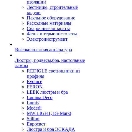
изоляции
Лестницы, строительные
ходули
Паяльное оборудование
Расходные материалы
Сварочные аппараты
Фены и термопистолеты
Электроинструмент
Высоковольтная аппаратура
Люстры, подвесы,бра, настольные
лампы
REDIGLE светильники из
профиля
Evoluce
FERON
LEEK люстры и бра
Lumina Deco
Lumis
Moderli
MW-LIGHT, De Markt
Stilfort
Евросвет
Люстра и бра ЭСКАДА