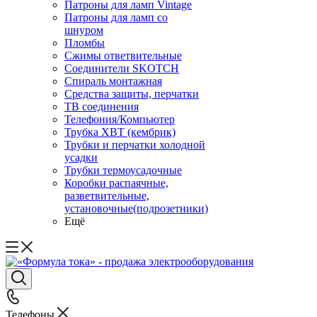
Патроны для ламп Vintage
Патроны для ламп со
шнуром
Пломбы
Сжимы ответвительные
Соединители SKOTCH
Спираль монтажная
Средства защиты, перчатки
ТВ соединения
Телефония/Компьютер
Трубка ХВТ (кембрик)
Трубки и перчатки холодной
усадки
Трубки термоусадочные
Коробки распаячные,
разветвительные,
установочные(подрозетники)
Ещё
Телефоны