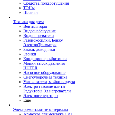
Средства пожаротушения
ТЭНы
Шланги
Техника для дома
Вентиляторы
Видеонаблюдение
Водонагреватели
Газонокосилки, Бензо/
ЭлектроТриммеры
Замки, доводчики
Звонки
Кондиционеры/фитинги
Мойки высок.давления
HUTER
Насосное оборудование
Снегоуборочная техника
Увлажнители, мойки воздуха
Электро газовые плиты
Редукторы Эл.нагреватели
Электрогенераторы
Ещё
Электромонтажные материалы
Арматура для монтажа СИП