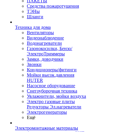
ПАКЕТЫ
Средства пожаротушения
ТЭНы
Шланги
Техника для дома
Вентиляторы
Видеонаблюдение
Водонагреватели
Газонокосилки, Бензо/
ЭлектроТриммеры
Замки, доводчики
Звонки
Кондиционеры/фитинги
Мойки высок.давления
HUTER
Насосное оборудование
Снегоуборочная техника
Увлажнители, мойки воздуха
Электро газовые плиты
Редукторы Эл.нагреватели
Электрогенераторы
Ещё
Электромонтажные материалы