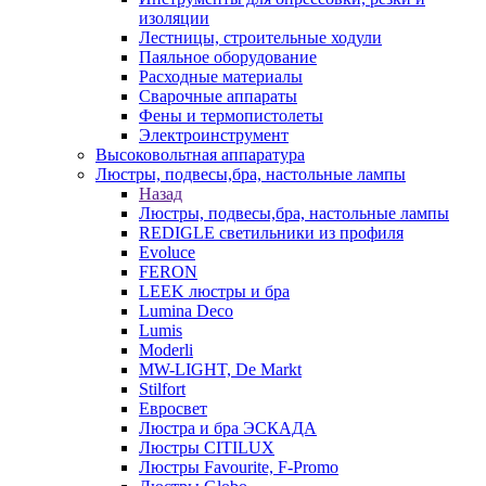
изоляции
Лестницы, строительные ходули
Паяльное оборудование
Расходные материалы
Сварочные аппараты
Фены и термопистолеты
Электроинструмент
Высоковольтная аппаратура
Люстры, подвесы,бра, настольные лампы
Назад
Люстры, подвесы,бра, настольные лампы
REDIGLE светильники из профиля
Evoluce
FERON
LEEK люстры и бра
Lumina Deco
Lumis
Moderli
MW-LIGHT, De Markt
Stilfort
Евросвет
Люстра и бра ЭСКАДА
Люстры CITILUX
Люстры Favourite, F-Promo