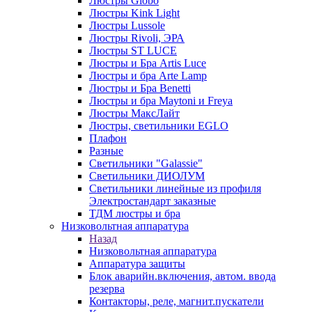
Люстры Globo
Люстры Kink Light
Люстры Lussole
Люстры Rivoli, ЭРА
Люстры ST LUCE
Люстры и Бра Artis Luce
Люстры и бра Arte Lamp
Люстры и Бра Benetti
Люстры и бра Maytoni и Freya
Люстры МаксЛайт
Люстры, светильники EGLO
Плафон
Разные
Светильники "Galassie"
Светильники ДИОЛУМ
Светильники линейные из профиля
Электростандарт заказные
ТДМ люстры и бра
Низковольтная аппаратура
Назад
Низковольтная аппаратура
Аппаратура защиты
Блок аварийн.включения, автом. ввода
резерва
Контакторы, реле, магнит.пускатели