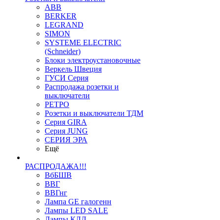
ABB
BERKER
LEGRAND
SIMON
SYSTEME ELECTRIC
(Schneider)
Блоки электроустановочные
Веркель Швеция
ГУСИ Серия
Распродажа розетки и
выключатели
РЕТРО
Розетки и выключатели ТДМ
Серия GIRA
Серия JUNG
СЕРИЯ ЭРА
Ещё
РАСПРОДАЖА!!!
ВбБШВ
ВВГ
ВВГнг
Лампа GE галогенн
Лампы LED SALE
Лампы КЛЛ