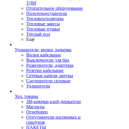
ТДМ
Отопительное оборудование
Полотенцесушители
Тепловентиляторы
Тепловые завесы
Тепловые пушки
Тёплый пол
Ещё
Удлинители, вилки, разьемы
Вилки кабельные
Выключатели для бра
Разветвители, адаптеры
Розетки кабельные
Сетевые кабеля, шнуры
Соединители силовые
Удлинители
Хоз. товары
ЗМ,крючки,клей,держатели
Магниты
Огнеборец
Отпугиватели насекомых и
грызунов
ПАКЕТЫ