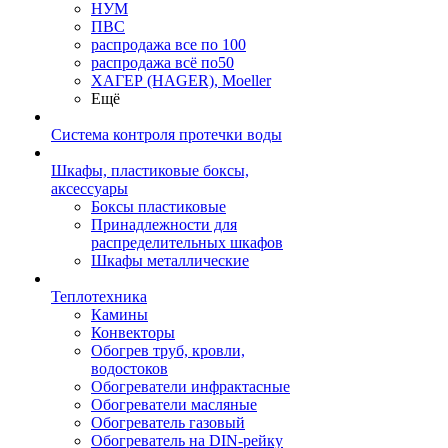
НУМ
ПВС
распродажа все по 100
распродажа всё по50
ХАГЕР (HAGER), Moeller
Ещё
Система контроля протечки воды
Шкафы, пластиковые боксы,
аксессуары
Боксы пластиковые
Принадлежности для
распределительных шкафов
Шкафы металлические
Теплотехника
Камины
Конвекторы
Обогрев труб, кровли,
водостоков
Обогреватели инфрактасные
Обогреватели масляные
Обогреватель газовый
Обогреватель на DIN-рейку