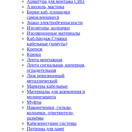
Арматура для монтажа СИП
Аэрозоль, мастика
Бирки каб.,площадки
самоклеющиеся
Знаки электробезопасности
Изоляторы, колпачки
Изоляционные материалы
Каб.бандаж.Стяжки
кабельные (хомуты)
Крепеж
Крюки
Лента монтажная
Лента сигнальная, киперная,
оградительная
Люк ревизионный
металлический
Маркеры кабельные
Материалы для заземления и
молниезащита
Муфты
Наконечники, гильзы,
колпачки. ответвители,
разъёмы
Кабеленесущие системы
Патроны для ламп