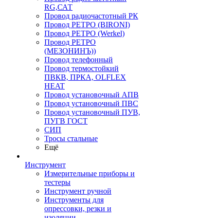
RG,САТ
Провод радиочастотный РК
Провод РЕТРО (BIRONI)
Провод РЕТРО (Werkel)
Провод РЕТРО
(МЕЗОНИНЪ))
Провод телефонный
Провод термостойкий
ПВКВ, ПРКА, OLFLEX
HEAT
Провод установочный АПВ
Провод установочный ПВС
Провод установочный ПУВ,
ПУГВ ГОСТ
СИП
Тросы стальные
Ещё
Инструмент
Измерительные приборы и
тестеры
Инструмент ручной
Инструменты для
опрессовки, резки и
изоляции