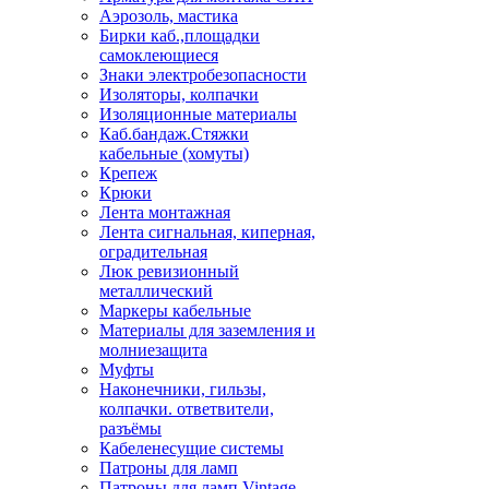
Аэрозоль, мастика
Бирки каб.,площадки
самоклеющиеся
Знаки электробезопасности
Изоляторы, колпачки
Изоляционные материалы
Каб.бандаж.Стяжки
кабельные (хомуты)
Крепеж
Крюки
Лента монтажная
Лента сигнальная, киперная,
оградительная
Люк ревизионный
металлический
Маркеры кабельные
Материалы для заземления и
молниезащита
Муфты
Наконечники, гильзы,
колпачки. ответвители,
разъёмы
Кабеленесущие системы
Патроны для ламп
Патроны для ламп Vintage