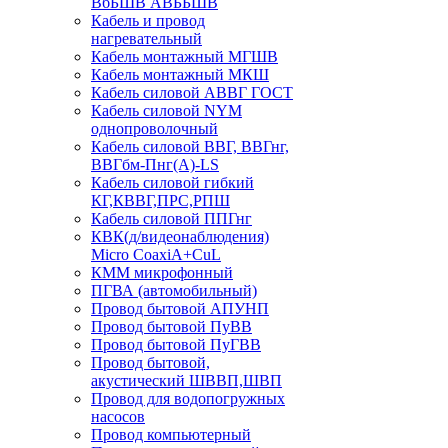
ВбБШВ АВББШВ
Кабель и провод
нагревательный
Кабель монтажный МГШВ
Кабель монтажный МКШ
Кабель силовой АВВГ ГОСТ
Кабель силовой NYM
однопроволочный
Кабель силовой ВВГ, ВВГнг,
ВВГбм-Пнг(А)-LS
Кабель силовой гибкий
КГ,КВВГ,ПРС,РПШ
Кабель силовой ППГнг
КВК(д/видеонаблюдения)
Micro CoaxiA+CuL
КММ микрофонный
ПГВА (автомобильный)
Провод бытовой АПУНП
Провод бытовой ПуВВ
Провод бытовой ПуГВВ
Провод бытовой,
акустический ШВВП,ШВП
Провод для водопогружных
насосов
Провод компьютерный