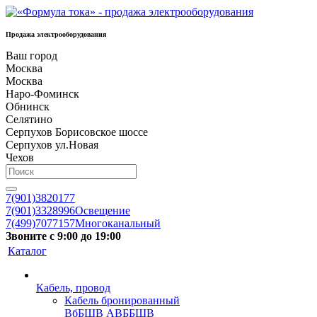
Продажа электрооборудования
Ваш город
Москва
Москва
Наро-Фоминск
Обнинск
Селятино
Серпухов Борисовское шоссе
Серпухов ул.Новая
Чехов
7(901)3820177
7(901)3328996
Освещение
7(499)7077157
Многоканальный
Звоните с 9:00 до 19:00
Каталог
Кабель, провод
Кабель бронированный
ВбБШВ АВББШВ