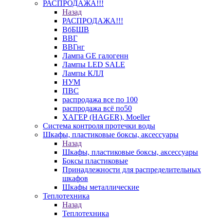
РАСПРОДАЖА!!!
Назад
РАСПРОДАЖА!!!
ВбБШВ
ВВГ
ВВГнг
Лампа GE галогенн
Лампы LED SALE
Лампы КЛЛ
НУМ
ПВС
распродажа все по 100
распродажа всё по50
ХАГЕР (HAGER), Moeller
Система контроля протечки воды
Шкафы, пластиковые боксы, аксессуары
Назад
Шкафы, пластиковые боксы, аксессуары
Боксы пластиковые
Принадлежности для распределительных
шкафов
Шкафы металлические
Теплотехника
Назад
Теплотехника