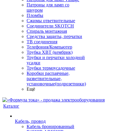
Патроны для ламп со
шнуром
Пломбы
Сжимы ответвительные
Соединители SKOTCH
Спираль монтажная
Средства защиты, перчатки
ТВ соединения
Телефония/Компьютер
Трубка ХВТ (кембрик)
Трубки и перчатки холодной
усадки
Трубки термоусадочные
Коробки распаячные,
разветвительные,
установочные(подрозетники)
Ещё
Каталог
Кабель, провод
Кабель бронированный