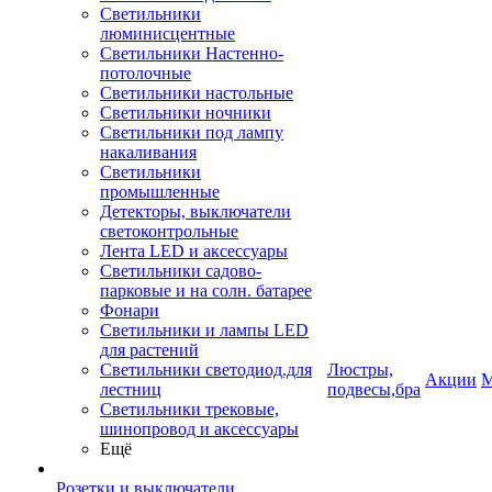
Светильники
люминисцентные
Светильники Настенно-
потолочные
Светильники настольные
Светильники ночники
Светильники под лампу
накаливания
Светильники
промышленные
Детекторы, выключатели
светоконтрольные
Лента LED и аксессуары
Светильники садово-
парковые и на солн. батарее
Фонари
Светильники и лампы LED
для растений
Светильники светодиод.для
Люстры,
Акции
М
лестниц
подвесы,бра
Светильники трековые,
шинопровод и аксессуары
Ещё
Розетки и выключатели