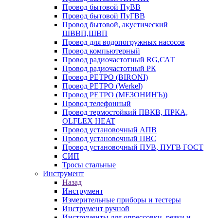
Провод бытовой ПуВВ
Провод бытовой ПуГВВ
Провод бытовой, акустический
ШВВП,ШВП
Провод для водопогружных насосов
Провод компьютерный
Провод радиочастотный RG,САТ
Провод радиочастотный РК
Провод РЕТРО (BIRONI)
Провод РЕТРО (Werkel)
Провод РЕТРО (МЕЗОНИНЪ))
Провод телефонный
Провод термостойкий ПВКВ, ПРКА,
OLFLEX HEAT
Провод установочный АПВ
Провод установочный ПВС
Провод установочный ПУВ, ПУГВ ГОСТ
СИП
Тросы стальные
Инструмент
Назад
Инструмент
Измерительные приборы и тестеры
Инструмент ручной
Инструменты для опрессовки, резки и