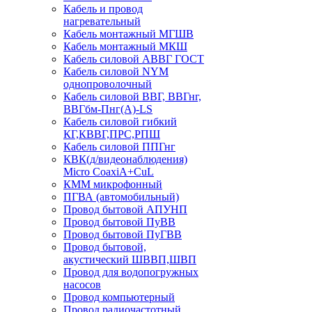
Кабель и провод
нагревательный
Кабель монтажный МГШВ
Кабель монтажный МКШ
Кабель силовой АВВГ ГОСТ
Кабель силовой NYM
однопроволочный
Кабель силовой ВВГ, ВВГнг,
ВВГбм-Пнг(А)-LS
Кабель силовой гибкий
КГ,КВВГ,ПРС,РПШ
Кабель силовой ППГнг
КВК(д/видеонаблюдения)
Micro CoaxiA+CuL
КММ микрофонный
ПГВА (автомобильный)
Провод бытовой АПУНП
Провод бытовой ПуВВ
Провод бытовой ПуГВВ
Провод бытовой,
акустический ШВВП,ШВП
Провод для водопогружных
насосов
Провод компьютерный
Провод радиочастотный