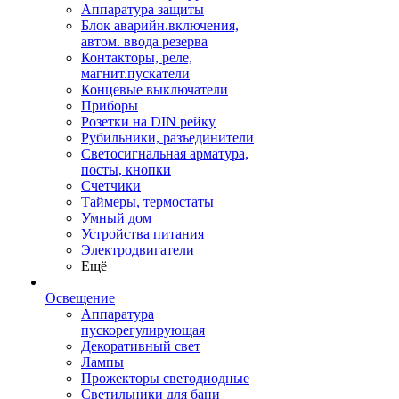
Аппаратура защиты
Блок аварийн.включения,
автом. ввода резерва
Контакторы, реле,
магнит.пускатели
Концевые выключатели
Приборы
Розетки на DIN рейку
Рубильники, разъединители
Светосигнальная арматура,
посты, кнопки
Счетчики
Таймеры, термостаты
Умный дом
Устройства питания
Электродвигатели
Ещё
Освещение
Аппаратура
пускорегулирующая
Декоративный свет
Лампы
Прожекторы светодиодные
Светильники для бани