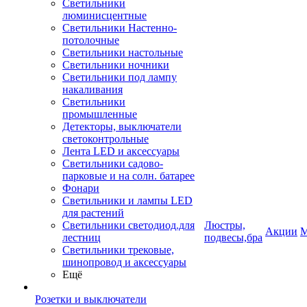
Светильники
люминисцентные
Светильники Настенно-
потолочные
Светильники настольные
Светильники ночники
Светильники под лампу
накаливания
Светильники
промышленные
Детекторы, выключатели
светоконтрольные
Лента LED и аксессуары
Светильники садово-
парковые и на солн. батарее
Фонари
Светильники и лампы LED
для растений
Светильники светодиод.для
Люстры,
Акции
М
лестниц
подвесы,бра
Светильники трековые,
шинопровод и аксессуары
Ещё
Розетки и выключатели