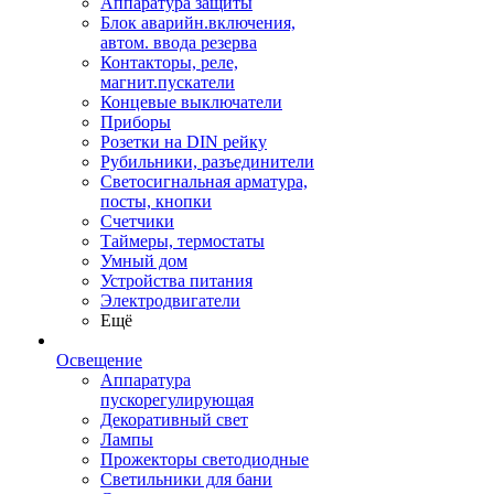
Аппаратура защиты
Блок аварийн.включения,
автом. ввода резерва
Контакторы, реле,
магнит.пускатели
Концевые выключатели
Приборы
Розетки на DIN рейку
Рубильники, разъединители
Светосигнальная арматура,
посты, кнопки
Счетчики
Таймеры, термостаты
Умный дом
Устройства питания
Электродвигатели
Ещё
Освещение
Аппаратура
пускорегулирующая
Декоративный свет
Лампы
Прожекторы светодиодные
Светильники для бани