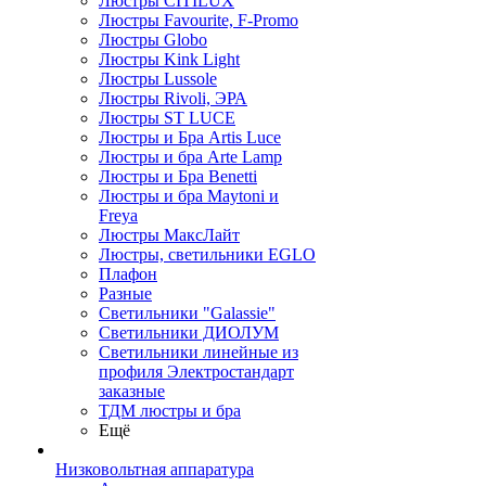
Люстры CITILUX
Люстры Favourite, F-Promo
Люстры Globo
Люстры Kink Light
Люстры Lussole
Люстры Rivoli, ЭРА
Люстры ST LUCE
Люстры и Бра Artis Luce
Люстры и бра Arte Lamp
Люстры и Бра Benetti
Люстры и бра Maytoni и
Freya
Люстры МаксЛайт
Люстры, светильники EGLO
Плафон
Разные
Светильники "Galassie"
Светильники ДИОЛУМ
Светильники линейные из
профиля Электростандарт
заказные
ТДМ люстры и бра
Ещё
Низковольтная аппаратура