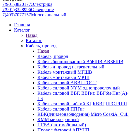
7(901)3820177
Электрика
7(901)3328996
Освещение
7(499)7077157
Многоканальный
Главная
Каталог
Назад
Каталог
Кабель, провод
Назад
Кабель, провод
Кабель бронированный ВбБШВ АВББШВ
Кабель и провод нагревательный
Кабель монтажный МГШВ
Кабель монтажный МКШ
Кабель силовой АВВГ ГОСТ
Кабель силовой NYM однопроволочный
Кабель силовой ВВГ, ВВГнг, ВВГбм-Пнг(А)-
LS
Кабель силовой гибкий КГ,КВВГ,ПРС,РПШ
Кабель силовой ППГнг
КВК(д/видеонаблюдения) Micro CoaxiA+CuL
КММ микрофонный
ПГВА (автомобильный)
Провод бытовой АПУНП