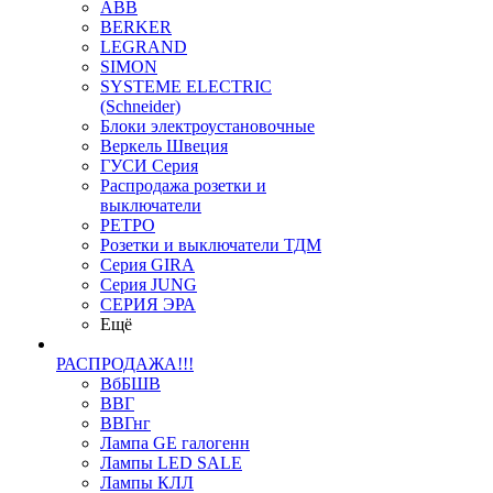
ABB
BERKER
LEGRAND
SIMON
SYSTEME ELECTRIC
(Schneider)
Блоки электроустановочные
Веркель Швеция
ГУСИ Серия
Распродажа розетки и
выключатели
РЕТРО
Розетки и выключатели ТДМ
Серия GIRA
Серия JUNG
СЕРИЯ ЭРА
Ещё
РАСПРОДАЖА!!!
ВбБШВ
ВВГ
ВВГнг
Лампа GE галогенн
Лампы LED SALE
Лампы КЛЛ