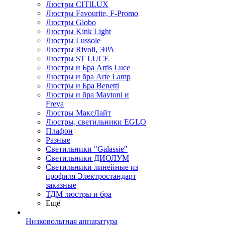
Люстры CITILUX
Люстры Favourite, F-Promo
Люстры Globo
Люстры Kink Light
Люстры Lussole
Люстры Rivoli, ЭРА
Люстры ST LUCE
Люстры и Бра Artis Luce
Люстры и бра Arte Lamp
Люстры и Бра Benetti
Люстры и бра Maytoni и
Freya
Люстры МаксЛайт
Люстры, светильники EGLO
Плафон
Разные
Светильники "Galassie"
Светильники ДИОЛУМ
Светильники линейные из
профиля Электростандарт
заказные
ТДМ люстры и бра
Ещё
Низковольтная аппаратура