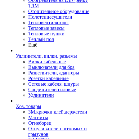
Обогреватель на DIN-рейку
ТДМ
Отопительное оборудование
Полотенцесушители
Тепловентиляторы
Тепловые завесы
Тепловые пушки
Тёплый пол
Ещё
Удлинители, вилки, разьемы
Вилки кабельные
Выключатели для бра
Разветвители, адаптеры
Розетки кабельные
Сетевые кабеля, шнуры
Соединители силовые
Удлинители
Хоз. товары
ЗМ,крючки,клей,держатели
Магниты
Огнеборец
Отпугиватели насекомых и
грызунов