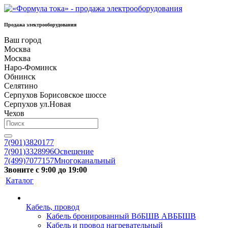
Продажа электрооборудования
Ваш город
Москва
Москва
Наро-Фоминск
Обнинск
Селятино
Серпухов Борисовское шоссе
Серпухов ул.Новая
Чехов
7(901)3820177
7(901)3328996
Освещение
7(499)7077157
Многоканальный
Звоните с 9:00 до 19:00
Каталог
Кабель, провод
Кабель бронированный ВбБШВ АВББШВ
Кабель и провод нагревательный