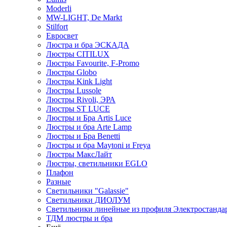
Moderli
MW-LIGHT, De Markt
Stilfort
Евросвет
Люстра и бра ЭСКАДА
Люстры CITILUX
Люстры Favourite, F-Promo
Люстры Globo
Люстры Kink Light
Люстры Lussole
Люстры Rivoli, ЭРА
Люстры ST LUCE
Люстры и Бра Artis Luce
Люстры и бра Arte Lamp
Люстры и Бра Benetti
Люстры и бра Maytoni и Freya
Люстры МаксЛайт
Люстры, светильники EGLO
Плафон
Разные
Светильники "Galassie"
Светильники ДИОЛУМ
Светильники линейные из профиля Электростандар
ТДМ люстры и бра