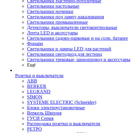
Светильники Настенно-потолочные
Светильники настольные
Светильники ночники
Светильники под лампу накаливания
Светильники промышленные
Детекторы, выключатели светоконтрольные
Лента LED и аксессуары
Светильники садово-парковые и на солн. батарее
Фонари
Светильники и лампы LED для растений
Светильники светодиод.для лестниц
Светильники трековые, шинопровод и аксессуары
Ещё
Розетки и выключатели
ABB
BERKER
LEGRAND
SIMON
SYSTEME ELECTRIC (Schneider)
Блоки электроустановочные
Веркель Швеция
ГУСИ Серия
Распродажа розетки и выключатели
РЕТРО