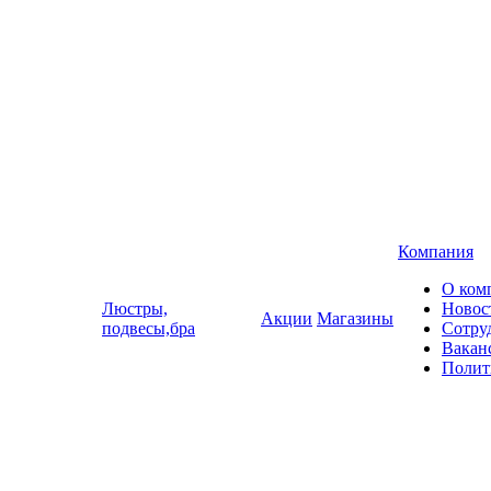
Компания
О ком
Люстры,
Новос
Акции
Магазины
подвесы,бра
Сотру
Вакан
Полит