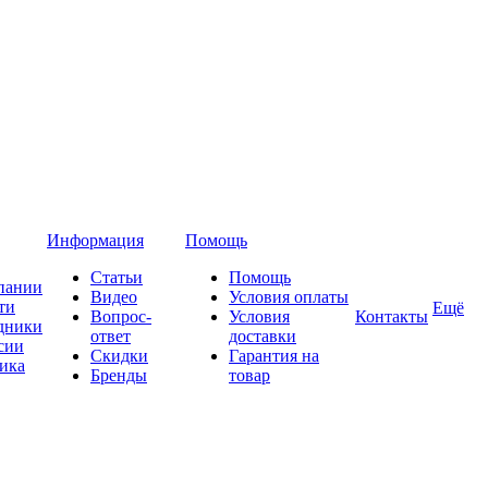
Информация
Помощь
Статьи
Помощь
пании
Видео
Условия оплаты
ти
Ещё
Вопрос-
Условия
Контакты
дники
ответ
доставки
сии
Скидки
Гарантия на
ика
Бренды
товар