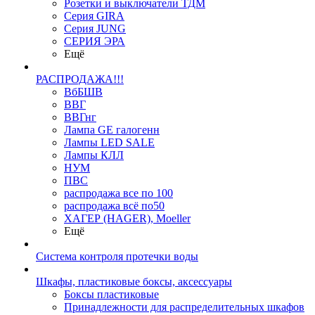
Розетки и выключатели ТДМ
Серия GIRA
Серия JUNG
СЕРИЯ ЭРА
Ещё
РАСПРОДАЖА!!!
ВбБШВ
ВВГ
ВВГнг
Лампа GE галогенн
Лампы LED SALE
Лампы КЛЛ
НУМ
ПВС
распродажа все по 100
распродажа всё по50
ХАГЕР (HAGER), Moeller
Ещё
Система контроля протечки воды
Шкафы, пластиковые боксы, аксессуары
Боксы пластиковые
Принадлежности для распределительных шкафов