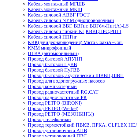
Кабель монтажный МГШВ
Кабель монтажный МКШ
Кабель силовой АВВГ ГОСТ
Кабель силовой NYM однопроволочный
Кабель силовой ВВГ, ВВГнг, ВВГбм-Пнг(А)-LS
Кабель силовой гибкий КГ,КВВГ,ПРС,РПШ
Кабель силовой ППГнг
КВК(д/видеонаблюдения) Micro CoaxiA+CuL
КММ микрофонный
ПГВА (автомобильный)
Провод бытовой АПУНП
Провод бытовой ПуВВ
Провод бытовой ПуГВВ
Провод бытовой, акустический ШВВП,ШВП
Провод для водопогружных насосов
Провод компьютерный
Провод радиочастотный RG,САТ
Провод радиочастотный РК
Провод РЕТРО (BIRONI)
Провод РЕТРО (Werkel)
Провод РЕТРО (МЕЗОНИНЪ))
Провод телефонный
Провод термостойкий ПВКВ, ПРКА, OLFLEX HE
Провод установочный АПВ
Провод установочный ПВС