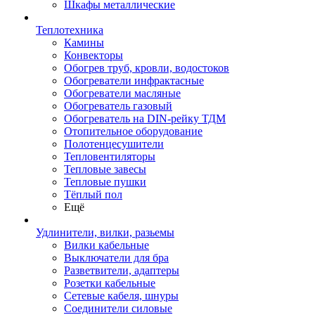
Шкафы металлические
Теплотехника
Камины
Конвекторы
Обогрев труб, кровли, водостоков
Обогреватели инфрактасные
Обогреватели масляные
Обогреватель газовый
Обогреватель на DIN-рейку ТДМ
Отопительное оборудование
Полотенцесушители
Тепловентиляторы
Тепловые завесы
Тепловые пушки
Тёплый пол
Ещё
Удлинители, вилки, разьемы
Вилки кабельные
Выключатели для бра
Разветвители, адаптеры
Розетки кабельные
Сетевые кабеля, шнуры
Соединители силовые