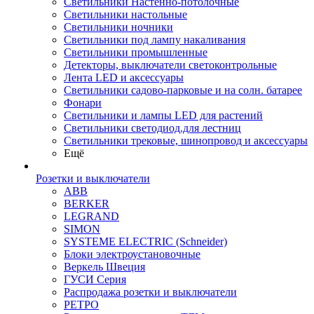
Светильники Настенно-потолочные
Светильники настольные
Светильники ночники
Светильники под лампу накаливания
Светильники промышленные
Детекторы, выключатели светоконтрольные
Лента LED и аксессуары
Светильники садово-парковые и на солн. батарее
Фонари
Светильники и лампы LED для растений
Светильники светодиод.для лестниц
Светильники трековые, шинопровод и аксессуары
Ещё
Розетки и выключатели
ABB
BERKER
LEGRAND
SIMON
SYSTEME ELECTRIC (Schneider)
Блоки электроустановочные
Веркель Швеция
ГУСИ Серия
Распродажа розетки и выключатели
РЕТРО