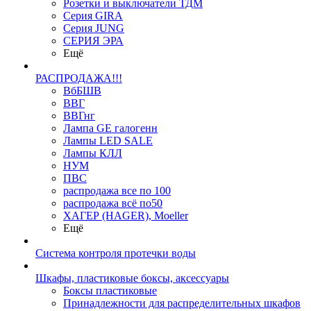
Розетки и выключатели ТДМ
Серия GIRA
Серия JUNG
СЕРИЯ ЭРА
Ещё
РАСПРОДАЖА!!!
ВбБШВ
ВВГ
ВВГнг
Лампа GE галогенн
Лампы LED SALE
Лампы КЛЛ
НУМ
ПВС
распродажа все по 100
распродажа всё по50
ХАГЕР (HAGER), Moeller
Ещё
Система контроля протечки воды
Шкафы, пластиковые боксы, аксессуары
Боксы пластиковые
Принадлежности для распределительных шкафов