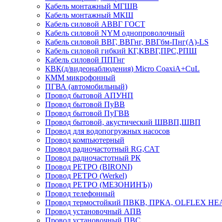
Кабель монтажный МГШВ
Кабель монтажный МКШ
Кабель силовой АВВГ ГОСТ
Кабель силовой NYM однопроволочный
Кабель силовой ВВГ, ВВГнг, ВВГбм-Пнг(А)-LS
Кабель силовой гибкий КГ,КВВГ,ПРС,РПШ
Кабель силовой ППГнг
КВК(д/видеонаблюдения) Micro CoaxiA+CuL
КММ микрофонный
ПГВА (автомобильный)
Провод бытовой АПУНП
Провод бытовой ПуВВ
Провод бытовой ПуГВВ
Провод бытовой, акустический ШВВП,ШВП
Провод для водопогружных насосов
Провод компьютерный
Провод радиочастотный RG,САТ
Провод радиочастотный РК
Провод РЕТРО (BIRONI)
Провод РЕТРО (Werkel)
Провод РЕТРО (МЕЗОНИНЪ))
Провод телефонный
Провод термостойкий ПВКВ, ПРКА, OLFLEX HE
Провод установочный АПВ
Провод установочный ПВС