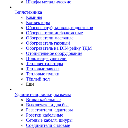
Шкафы металлические
Теплотехника
Камины
Конвекторы
Обогрев труб, кровли, водостоков
Обогреватели инфрактасные
Обогреватели масляные
Обогреватель газовый
Обогреватель на DIN-рейку ТДМ
Отопительное оборудование
Полотенцесушители
Тепловентиляторы
Тепловые завесы
Тепловые пушки
Тёплый пол
Ещё
Удлинители, вилки, разьемы
Вилки кабельные
Выключатели для бра
Разветвители, адаптеры
Розетки кабельные
Сетевые кабеля, шнуры
Соединители силовые