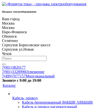
Продажа электрооборудования
Ваш город
Москва
Москва
Наро-Фоминск
Обнинск
Селятино
Серпухов Борисовское шоссе
Серпухов ул.Новая
Чехов
7(901)3820177
7(901)3328996
Освещение
7(499)7077157
Многоканальный
Звоните с 9:00 до 19:00
Каталог
Кабель, провод
Кабель бронированный ВбБШВ АВББШВ
Кабель и провод нагревательный