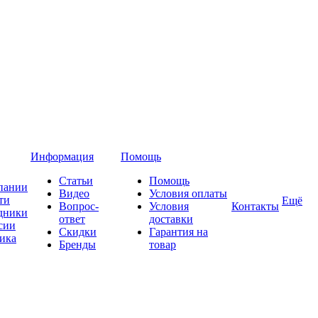
Информация
Помощь
Статьи
Помощь
пании
Видео
Условия оплаты
ти
Ещё
Вопрос-
Условия
Контакты
дники
ответ
доставки
сии
Скидки
Гарантия на
ика
Бренды
товар