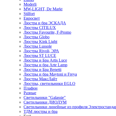
Moderli
MW-LIGHT, De Markt
Stilfort
Евросвет
Люстра и бра ЭСКАДА
Люстры CITILUX
Люстры Favourite, F-Promo
Люстры Globo
Люстры Kink Light
Люстры Lussole
Люстры Rivoli, ЭРА
Люстры ST LUCE
Люстры и Бра Artis Luce
Люстры и бра Arte Lamp
Люстры и Бра Benetti
Люстры и бра Maytoni и Freya
Люстры МаксЛайт
Люстры, светильники EGLO
Плафон
Разные
Светильники "Galassie"
Светильники ДИОЛУМ
Светильники линейные из профиля Электростандар
ТДМ люстры и бра