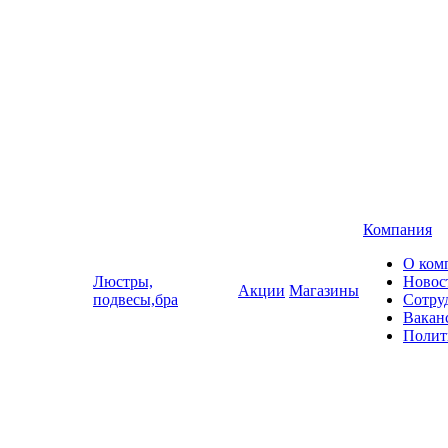
Компания
О ком
Люстры,
Новос
Акции
Магазины
подвесы,бра
Сотру
Вакан
Полит