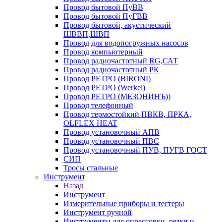
Провод бытовой ПуВВ
Провод бытовой ПуГВВ
Провод бытовой, акустический
ШВВП,ШВП
Провод для водопогружных насосов
Провод компьютерный
Провод радиочастотный RG,САТ
Провод радиочастотный РК
Провод РЕТРО (BIRONI)
Провод РЕТРО (Werkel)
Провод РЕТРО (МЕЗОНИНЪ))
Провод телефонный
Провод термостойкий ПВКВ, ПРКА,
OLFLEX HEAT
Провод установочный АПВ
Провод установочный ПВС
Провод установочный ПУВ, ПУГВ ГОСТ
СИП
Тросы стальные
Инструмент
Назад
Инструмент
Измерительные приборы и тестеры
Инструмент ручной
Инструменты для опрессовки, резки и