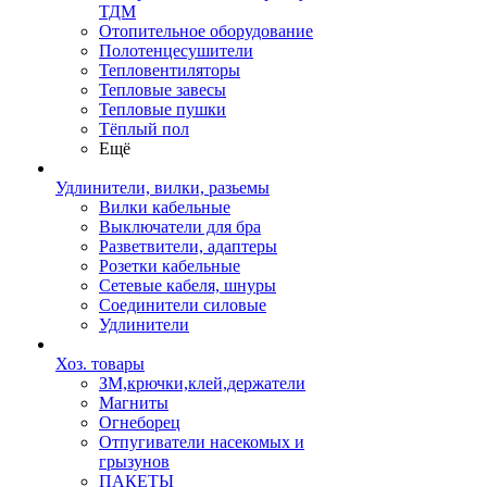
ТДМ
Отопительное оборудование
Полотенцесушители
Тепловентиляторы
Тепловые завесы
Тепловые пушки
Тёплый пол
Ещё
Удлинители, вилки, разьемы
Вилки кабельные
Выключатели для бра
Разветвители, адаптеры
Розетки кабельные
Сетевые кабеля, шнуры
Соединители силовые
Удлинители
Хоз. товары
ЗМ,крючки,клей,держатели
Магниты
Огнеборец
Отпугиватели насекомых и
грызунов
ПАКЕТЫ