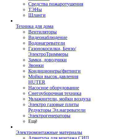
Средства пожаротушения
ТЭНы
Шланги
Техника для дома
Вентиляторы
Видеонаблюдение
Водонагреватели
Газонокосилки, Бензо/
ЭлектроТриммеры
Замки, доводчики
Звонки
Кондиционеры/фитинги
Мойки высок.давления
HUTER
Насосное оборудование
Снегоуборочная техника
Увлажнители, мойки воздуха
Электро газовые плиты
Редукторы Эл.нагреватели
Электрогенераторы
Ещё
Электромонтажные материалы
Арматура для монтажа СИП