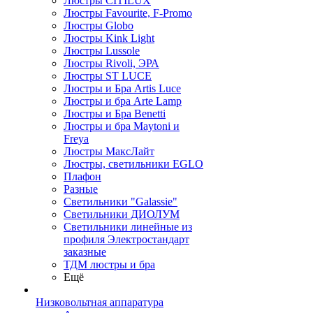
Люстры CITILUX
Люстры Favourite, F-Promo
Люстры Globo
Люстры Kink Light
Люстры Lussole
Люстры Rivoli, ЭРА
Люстры ST LUCE
Люстры и Бра Artis Luce
Люстры и бра Arte Lamp
Люстры и Бра Benetti
Люстры и бра Maytoni и
Freya
Люстры МаксЛайт
Люстры, светильники EGLO
Плафон
Разные
Светильники "Galassie"
Светильники ДИОЛУМ
Светильники линейные из
профиля Электростандарт
заказные
ТДМ люстры и бра
Ещё
Низковольтная аппаратура