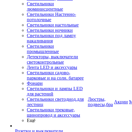
Светильники
люминисцентные
Светильники Настенно-
потолочные
Светильники настольные
Светильники ночники
Светильники под лампу
накаливания
Светильники
промышленные
Детекторы, выключатели
светоконтрольные
Лента LED и аксессуары
Светильники садово-
парковые и на солн. батарее
Фонари
Светильники и лампы LED
для растений
Светильники светодиод.для
Люстры,
Акции
М
лестниц
подвесы,бра
Светильники трековые,
шинопровод и аксессуары
Ещё
Розетки и выключатели