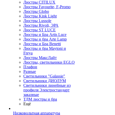
Люстры CITILUX
Люстры Favourite, F-Promo
Люстры Globo
Люстры Kink Light
Люстры Lussole
Люстры Rivoli, ЭРА
Люстры ST LUCE
Люстры и Бра Artis Luce
Люстры и бра Arte Lamp
Люстры и Бра Benetti
Люстры и бра Maytoni и
Freya
Люстры МаксЛайт
Люстры, светильники EGLO
Плафон
Разные
Светильники "Galassie"
Светильники ДИОЛУМ
Светильники линейные из
профиля Электростандарт
заказные
ТДМ люстры и бра
Ещё
Низковольтная аппаратура