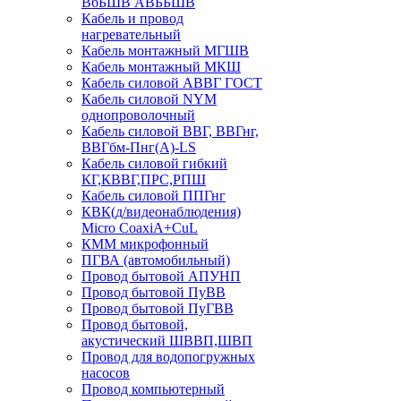
ВбБШВ АВББШВ
Кабель и провод
нагревательный
Кабель монтажный МГШВ
Кабель монтажный МКШ
Кабель силовой АВВГ ГОСТ
Кабель силовой NYM
однопроволочный
Кабель силовой ВВГ, ВВГнг,
ВВГбм-Пнг(А)-LS
Кабель силовой гибкий
КГ,КВВГ,ПРС,РПШ
Кабель силовой ППГнг
КВК(д/видеонаблюдения)
Micro CoaxiA+CuL
КММ микрофонный
ПГВА (автомобильный)
Провод бытовой АПУНП
Провод бытовой ПуВВ
Провод бытовой ПуГВВ
Провод бытовой,
акустический ШВВП,ШВП
Провод для водопогружных
насосов
Провод компьютерный