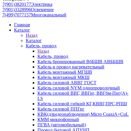
7(901)3820177
Электрика
7(901)3328996
Освещение
7(499)7077157
Многоканальный
Главная
Каталог
Назад
Каталог
Кабель, провод
Назад
Кабель, провод
Кабель бронированный ВбБШВ АВББШВ
Кабель и провод нагревательный
Кабель монтажный МГШВ
Кабель монтажный МКШ
Кабель силовой АВВГ ГОСТ
Кабель силовой NYM однопроволочный
Кабель силовой ВВГ, ВВГнг, ВВГбм-Пнг(А)-
LS
Кабель силовой гибкий КГ,КВВГ,ПРС,РПШ
Кабель силовой ППГнг
КВК(д/видеонаблюдения) Micro CoaxiA+CuL
КММ микрофонный
ПГВА (автомобильный)
Провод бытовой АПУНП