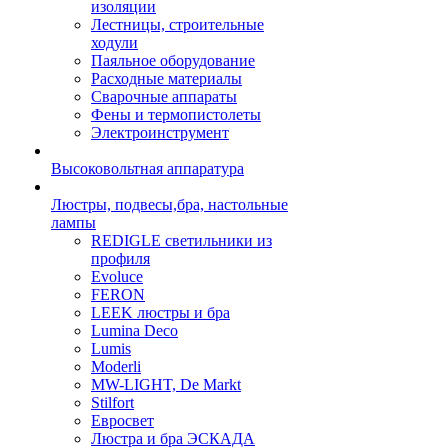
изоляции
Лестницы, строительные
ходули
Паяльное оборудование
Расходные материалы
Сварочные аппараты
Фены и термопистолеты
Электроинструмент
Высоковольтная аппаратура
Люстры, подвесы,бра, настольные
лампы
REDIGLE светильники из
профиля
Evoluce
FERON
LEEK люстры и бра
Lumina Deco
Lumis
Moderli
MW-LIGHT, De Markt
Stilfort
Евросвет
Люстра и бра ЭСКАДА