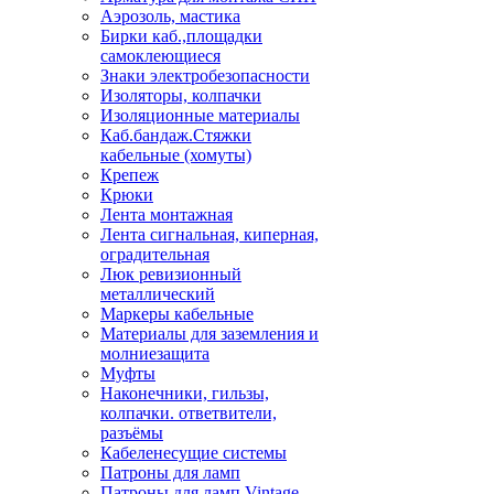
Аэрозоль, мастика
Бирки каб.,площадки
самоклеющиеся
Знаки электробезопасности
Изоляторы, колпачки
Изоляционные материалы
Каб.бандаж.Стяжки
кабельные (хомуты)
Крепеж
Крюки
Лента монтажная
Лента сигнальная, киперная,
оградительная
Люк ревизионный
металлический
Маркеры кабельные
Материалы для заземления и
молниезащита
Муфты
Наконечники, гильзы,
колпачки. ответвители,
разъёмы
Кабеленесущие системы
Патроны для ламп
Патроны для ламп Vintage