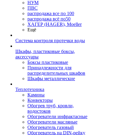
НУМ
ПВС
распродажа все по 100
распродажа всё по50
ХАГЕР (HAGER), Moeller
Ещё
Система контроля протечки воды
Шкафы, пластиковые боксы,
аксессуары
Боксы пластиковые
Принадлежности для
распределительных шкафов
Шкафы металлические
Теплотехника
Камины
Конвекторы
Обогрев труб, кровли,
водостоков
Обогреватели инфрактасные
Обогреватели масляные
Обогреватель газовый
Обогреватель на DIN-рейку