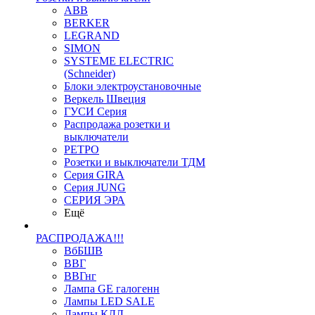
ABB
BERKER
LEGRAND
SIMON
SYSTEME ELECTRIC
(Schneider)
Блоки электроустановочные
Веркель Швеция
ГУСИ Серия
Распродажа розетки и
выключатели
РЕТРО
Розетки и выключатели ТДМ
Серия GIRA
Серия JUNG
СЕРИЯ ЭРА
Ещё
РАСПРОДАЖА!!!
ВбБШВ
ВВГ
ВВГнг
Лампа GE галогенн
Лампы LED SALE
Лампы КЛЛ