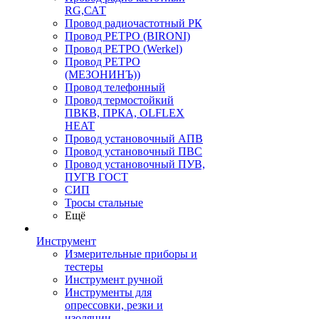
RG,САТ
Провод радиочастотный РК
Провод РЕТРО (BIRONI)
Провод РЕТРО (Werkel)
Провод РЕТРО
(МЕЗОНИНЪ))
Провод телефонный
Провод термостойкий
ПВКВ, ПРКА, OLFLEX
HEAT
Провод установочный АПВ
Провод установочный ПВС
Провод установочный ПУВ,
ПУГВ ГОСТ
СИП
Тросы стальные
Ещё
Инструмент
Измерительные приборы и
тестеры
Инструмент ручной
Инструменты для
опрессовки, резки и
изоляции