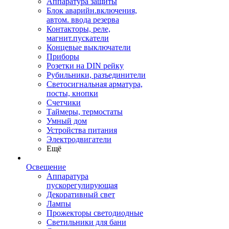
Аппаратура защиты
Блок аварийн.включения,
автом. ввода резерва
Контакторы, реле,
магнит.пускатели
Концевые выключатели
Приборы
Розетки на DIN рейку
Рубильники, разъединители
Светосигнальная арматура,
посты, кнопки
Счетчики
Таймеры, термостаты
Умный дом
Устройства питания
Электродвигатели
Ещё
Освещение
Аппаратура
пускорегулирующая
Декоративный свет
Лампы
Прожекторы светодиодные
Светильники для бани