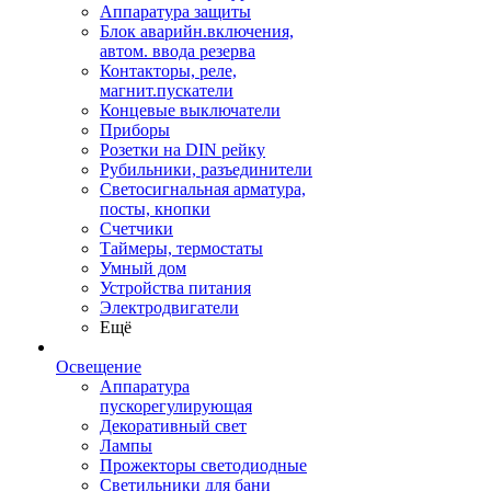
Аппаратура защиты
Блок аварийн.включения,
автом. ввода резерва
Контакторы, реле,
магнит.пускатели
Концевые выключатели
Приборы
Розетки на DIN рейку
Рубильники, разъединители
Светосигнальная арматура,
посты, кнопки
Счетчики
Таймеры, термостаты
Умный дом
Устройства питания
Электродвигатели
Ещё
Освещение
Аппаратура
пускорегулирующая
Декоративный свет
Лампы
Прожекторы светодиодные
Светильники для бани