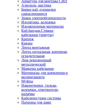
Арматура для монтажа СИП
Аэрозоль, мастика
Бирки каб.,площадки
самоклеющиеся
Знаки электробезопасности
Изоляторы, колпачки
Изоляционные материалы
Каб.бандаж.Стяжки
кабельные (хомуты)
Крепеж
Крюки
Лента монтажная
Лента сигнальная, киперная,
оградительная
Люк ревизионный
металлический
Маркеры кабельные
Материалы для заземления и
молниезащита
Муфты
Наконечники, гильзы,
колпачки. ответвители,
разъёмы
Кабеленесущие системы
Патроны для ламп