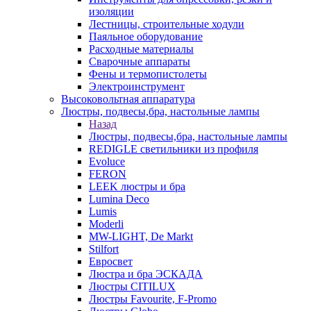
изоляции
Лестницы, строительные ходули
Паяльное оборудование
Расходные материалы
Сварочные аппараты
Фены и термопистолеты
Электроинструмент
Высоковольтная аппаратура
Люстры, подвесы,бра, настольные лампы
Назад
Люстры, подвесы,бра, настольные лампы
REDIGLE светильники из профиля
Evoluce
FERON
LEEK люстры и бра
Lumina Deco
Lumis
Moderli
MW-LIGHT, De Markt
Stilfort
Евросвет
Люстра и бра ЭСКАДА
Люстры CITILUX
Люстры Favourite, F-Promo