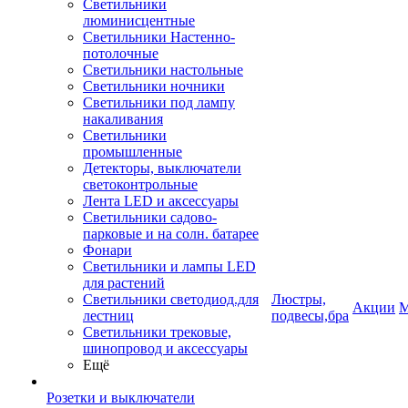
Светильники
люминисцентные
Светильники Настенно-
потолочные
Светильники настольные
Светильники ночники
Светильники под лампу
накаливания
Светильники
промышленные
Детекторы, выключатели
светоконтрольные
Лента LED и аксессуары
Светильники садово-
парковые и на солн. батарее
Фонари
Светильники и лампы LED
для растений
Светильники светодиод.для
Люстры,
Акции
М
лестниц
подвесы,бра
Светильники трековые,
шинопровод и аксессуары
Ещё
Розетки и выключатели