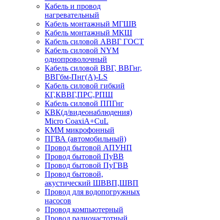
Кабель и провод
нагревательный
Кабель монтажный МГШВ
Кабель монтажный МКШ
Кабель силовой АВВГ ГОСТ
Кабель силовой NYM
однопроволочный
Кабель силовой ВВГ, ВВГнг,
ВВГбм-Пнг(А)-LS
Кабель силовой гибкий
КГ,КВВГ,ПРС,РПШ
Кабель силовой ППГнг
КВК(д/видеонаблюдения)
Micro CoaxiA+CuL
КММ микрофонный
ПГВА (автомобильный)
Провод бытовой АПУНП
Провод бытовой ПуВВ
Провод бытовой ПуГВВ
Провод бытовой,
акустический ШВВП,ШВП
Провод для водопогружных
насосов
Провод компьютерный
Провод радиочастотный