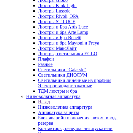
Люстры Globo
Люстры Kink Light
Люстры Lussole
Люстры Rivoli, ЭРА
Люстры ST LUCE
Люстры и Бра Artis Luce
Люстры и бра Arte Lamp
Люстры и Бра Benetti
Люстры и бра Maytoni и Freya
Люстры МаксЛайт
Люстры, светильники EGLO
Плафон
Разные
Светильники "Galassie"
Светильники ДИОЛУМ
Светильники линейные из профиля
Электростандарт заказные
ТДМ люстры и бра
Низковольтная аппаратура
Назад
Низковольтная аппаратура
Аппаратура защиты
Блок аварийн.включения, автом. ввода
резерва
Контакторы, реле, магнит.пускатели