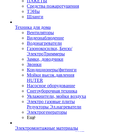
ПАКЕТЫ
Средства пожаротушения
ТЭНы
Шланги
Техника для дома
Вентиляторы
Видеонаблюдение
Водонагреватели
Газонокосилки, Бензо/
ЭлектроТриммеры
Замки, доводчики
Звонки
Кондиционеры/фитинги
Мойки высок.давления
HUTER
Насосное оборудование
Снегоуборочная техника
Увлажнители, мойки воздуха
Электро газовые плиты
Редукторы Эл.нагреватели
Электрогенераторы
Ещё
Электромонтажные материалы