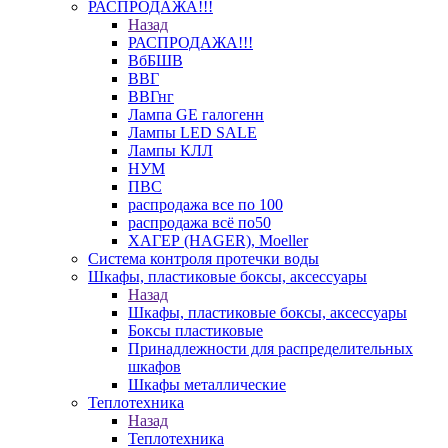
РАСПРОДАЖА!!!
Назад
РАСПРОДАЖА!!!
ВбБШВ
ВВГ
ВВГнг
Лампа GE галогенн
Лампы LED SALE
Лампы КЛЛ
НУМ
ПВС
распродажа все по 100
распродажа всё по50
ХАГЕР (HAGER), Moeller
Система контроля протечки воды
Шкафы, пластиковые боксы, аксессуары
Назад
Шкафы, пластиковые боксы, аксессуары
Боксы пластиковые
Принадлежности для распределительных
шкафов
Шкафы металлические
Теплотехника
Назад
Теплотехника