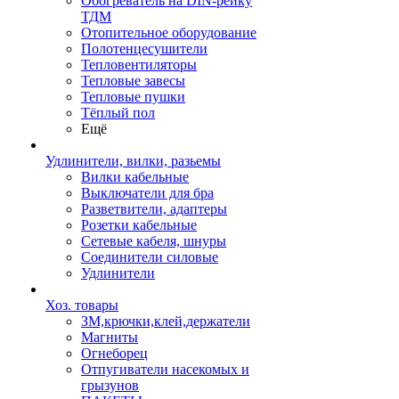
Обогреватель на DIN-рейку
ТДМ
Отопительное оборудование
Полотенцесушители
Тепловентиляторы
Тепловые завесы
Тепловые пушки
Тёплый пол
Ещё
Удлинители, вилки, разьемы
Вилки кабельные
Выключатели для бра
Разветвители, адаптеры
Розетки кабельные
Сетевые кабеля, шнуры
Соединители силовые
Удлинители
Хоз. товары
ЗМ,крючки,клей,держатели
Магниты
Огнеборец
Отпугиватели насекомых и
грызунов