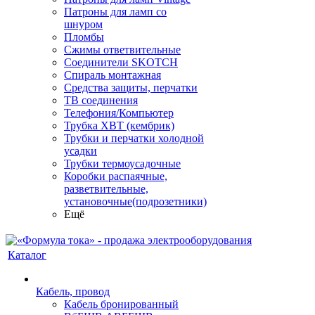
Патроны для ламп со
шнуром
Пломбы
Сжимы ответвительные
Соединители SKOTCH
Спираль монтажная
Средства защиты, перчатки
ТВ соединения
Телефония/Компьютер
Трубка ХВТ (кембрик)
Трубки и перчатки холодной
усадки
Трубки термоусадочные
Коробки распаячные,
разветвительные,
установочные(подрозетники)
Ещё
Каталог
Кабель, провод
Кабель бронированный