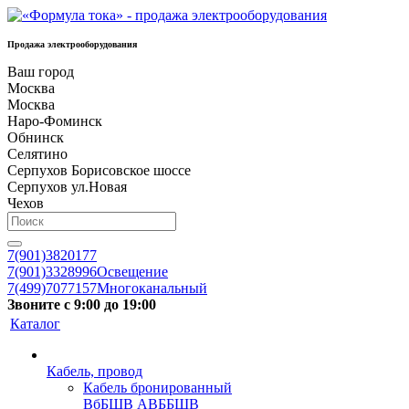
Продажа электрооборудования
Ваш город
Москва
Москва
Наро-Фоминск
Обнинск
Селятино
Серпухов Борисовское шоссе
Серпухов ул.Новая
Чехов
7(901)3820177
7(901)3328996
Освещение
7(499)7077157
Многоканальный
Звоните с 9:00 до 19:00
Каталог
Кабель, провод
Кабель бронированный
ВбБШВ АВББШВ