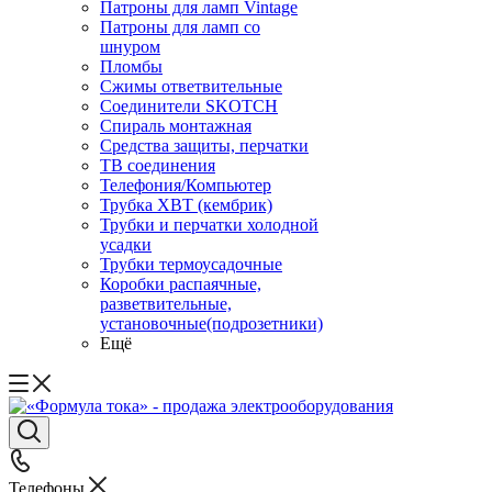
Патроны для ламп Vintage
Патроны для ламп со
шнуром
Пломбы
Сжимы ответвительные
Соединители SKOTCH
Спираль монтажная
Средства защиты, перчатки
ТВ соединения
Телефония/Компьютер
Трубка ХВТ (кембрик)
Трубки и перчатки холодной
усадки
Трубки термоусадочные
Коробки распаячные,
разветвительные,
установочные(подрозетники)
Ещё
Телефоны