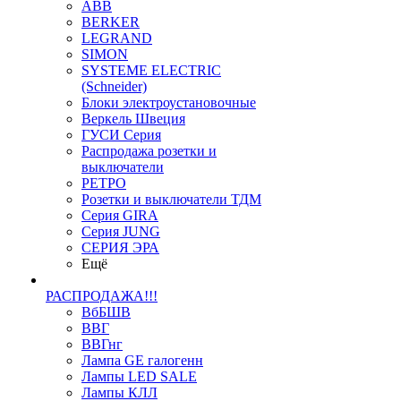
ABB
BERKER
LEGRAND
SIMON
SYSTEME ELECTRIC
(Schneider)
Блоки электроустановочные
Веркель Швеция
ГУСИ Серия
Распродажа розетки и
выключатели
РЕТРО
Розетки и выключатели ТДМ
Серия GIRA
Серия JUNG
СЕРИЯ ЭРА
Ещё
РАСПРОДАЖА!!!
ВбБШВ
ВВГ
ВВГнг
Лампа GE галогенн
Лампы LED SALE
Лампы КЛЛ