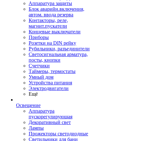
Аппаратура защиты
Блок аварийн.включения,
автом. ввода резерва
Контакторы, реле,
магнит.пускатели
Концевые выключатели
Приборы
Розетки на DIN рейку
Рубильники, разъединители
Светосигнальная арматура,
посты, кнопки
Счетчики
Таймеры, термостаты
Умный дом
Устройства питания
Электродвигатели
Ещё
Освещение
Аппаратура
пускорегулирующая
Декоративный свет
Лампы
Прожекторы светодиодные
Светильники для бани