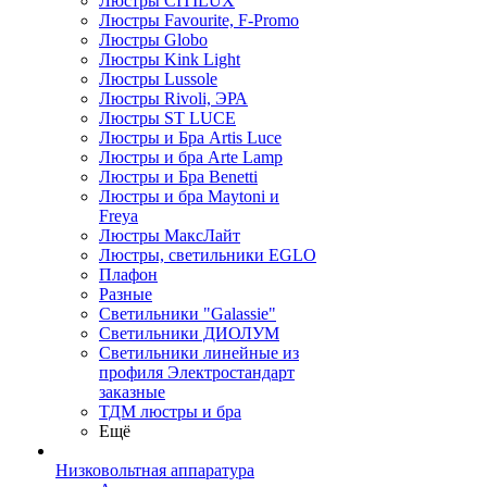
Люстры CITILUX
Люстры Favourite, F-Promo
Люстры Globo
Люстры Kink Light
Люстры Lussole
Люстры Rivoli, ЭРА
Люстры ST LUCE
Люстры и Бра Artis Luce
Люстры и бра Arte Lamp
Люстры и Бра Benetti
Люстры и бра Maytoni и
Freya
Люстры МаксЛайт
Люстры, светильники EGLO
Плафон
Разные
Светильники "Galassie"
Светильники ДИОЛУМ
Светильники линейные из
профиля Электростандарт
заказные
ТДМ люстры и бра
Ещё
Низковольтная аппаратура