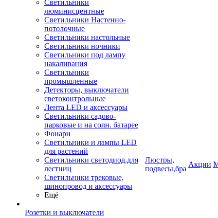
Светильники
люминисцентные
Светильники Настенно-
потолочные
Светильники настольные
Светильники ночники
Светильники под лампу
накаливания
Светильники
промышленные
Детекторы, выключатели
светоконтрольные
Лента LED и аксессуары
Светильники садово-
парковые и на солн. батарее
Фонари
Светильники и лампы LED
для растений
Светильники светодиод.для
Люстры,
Акции
М
лестниц
подвесы,бра
Светильники трековые,
шинопровод и аксессуары
Ещё
Розетки и выключатели