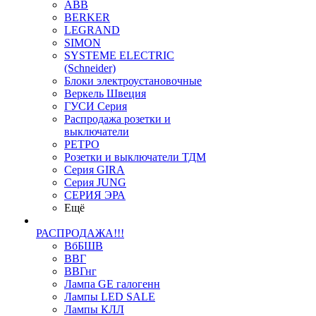
ABB
BERKER
LEGRAND
SIMON
SYSTEME ELECTRIC
(Schneider)
Блоки электроустановочные
Веркель Швеция
ГУСИ Серия
Распродажа розетки и
выключатели
РЕТРО
Розетки и выключатели ТДМ
Серия GIRA
Серия JUNG
СЕРИЯ ЭРА
Ещё
РАСПРОДАЖА!!!
ВбБШВ
ВВГ
ВВГнг
Лампа GE галогенн
Лампы LED SALE
Лампы КЛЛ