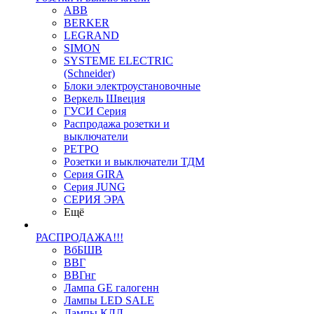
ABB
BERKER
LEGRAND
SIMON
SYSTEME ELECTRIC
(Schneider)
Блоки электроустановочные
Веркель Швеция
ГУСИ Серия
Распродажа розетки и
выключатели
РЕТРО
Розетки и выключатели ТДМ
Серия GIRA
Серия JUNG
СЕРИЯ ЭРА
Ещё
РАСПРОДАЖА!!!
ВбБШВ
ВВГ
ВВГнг
Лампа GE галогенн
Лампы LED SALE
Лампы КЛЛ