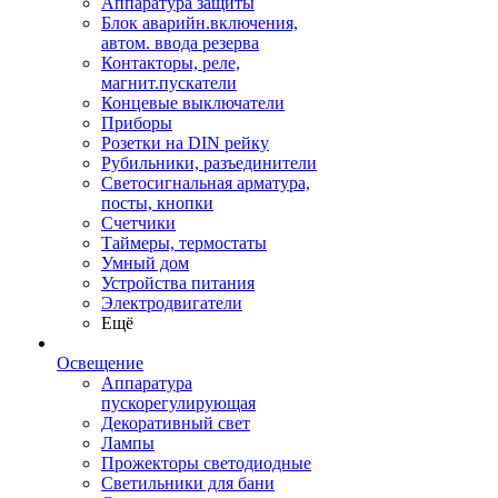
Аппаратура защиты
Блок аварийн.включения,
автом. ввода резерва
Контакторы, реле,
магнит.пускатели
Концевые выключатели
Приборы
Розетки на DIN рейку
Рубильники, разъединители
Светосигнальная арматура,
посты, кнопки
Счетчики
Таймеры, термостаты
Умный дом
Устройства питания
Электродвигатели
Ещё
Освещение
Аппаратура
пускорегулирующая
Декоративный свет
Лампы
Прожекторы светодиодные
Светильники для бани