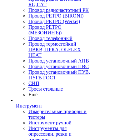
RG,САТ
Провод радиочастотный РК
Провод РЕТРО (BIRONI)
Провод РЕТРО (Werkel)
Провод РЕТРО
(МЕЗОНИНЪ))
Провод телефонный
Провод термостойкий
ПВКВ, ПРКА, OLFLEX
HEAT
Провод установочный АПВ
Провод установочный ПВС
Провод установочный ПУВ,
ПУГВ ГОСТ
СИП
Тросы стальные
Ещё
Инструмент
Измерительные приборы и
тестеры
Инструмент ручной
Инструменты для
опрессовки, резки и
изоляции