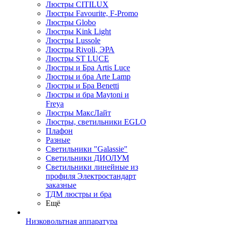
Люстры CITILUX
Люстры Favourite, F-Promo
Люстры Globo
Люстры Kink Light
Люстры Lussole
Люстры Rivoli, ЭРА
Люстры ST LUCE
Люстры и Бра Artis Luce
Люстры и бра Arte Lamp
Люстры и Бра Benetti
Люстры и бра Maytoni и
Freya
Люстры МаксЛайт
Люстры, светильники EGLO
Плафон
Разные
Светильники "Galassie"
Светильники ДИОЛУМ
Светильники линейные из
профиля Электростандарт
заказные
ТДМ люстры и бра
Ещё
Низковольтная аппаратура