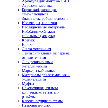
Арматура для монтажа СИП
Аэрозоль, мастика
Бирки каб.,площадки
самоклеющиеся
Знаки электробезопасности
Изоляторы, колпачки
Изоляционные материалы
Каб.бандаж.Стяжки
кабельные (хомуты)
Крепеж
Крюки
Лента монтажная
Лента сигнальная, киперная,
оградительная
Люк ревизионный
металлический
Маркеры кабельные
Материалы для заземления и
молниезащита
Муфты
Наконечники, гильзы,
колпачки. ответвители,
разъёмы
Кабеленесущие системы
Патроны для ламп