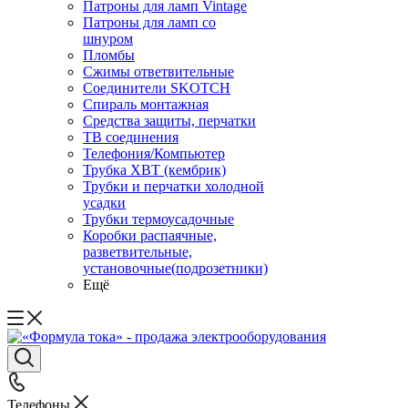
Патроны для ламп Vintage
Патроны для ламп со
шнуром
Пломбы
Сжимы ответвительные
Соединители SKOTCH
Спираль монтажная
Средства защиты, перчатки
ТВ соединения
Телефония/Компьютер
Трубка ХВТ (кембрик)
Трубки и перчатки холодной
усадки
Трубки термоусадочные
Коробки распаячные,
разветвительные,
установочные(подрозетники)
Ещё
Телефоны