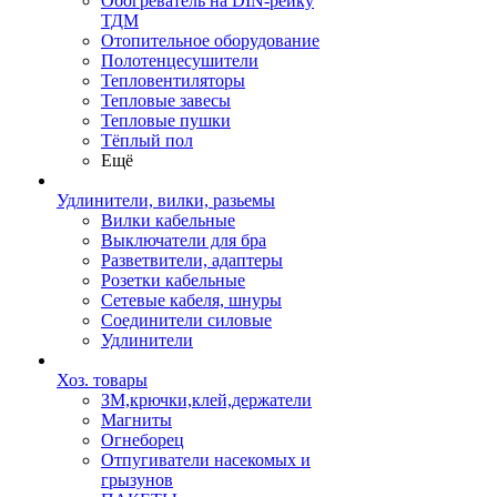
Обогреватель на DIN-рейку
ТДМ
Отопительное оборудование
Полотенцесушители
Тепловентиляторы
Тепловые завесы
Тепловые пушки
Тёплый пол
Ещё
Удлинители, вилки, разьемы
Вилки кабельные
Выключатели для бра
Разветвители, адаптеры
Розетки кабельные
Сетевые кабеля, шнуры
Соединители силовые
Удлинители
Хоз. товары
ЗМ,крючки,клей,держатели
Магниты
Огнеборец
Отпугиватели насекомых и
грызунов