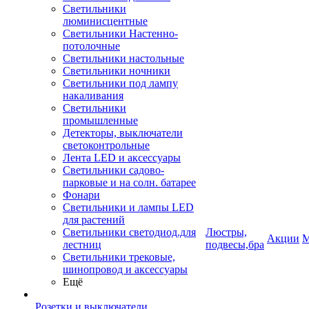
Светильники
люминисцентные
Светильники Настенно-
потолочные
Светильники настольные
Светильники ночники
Светильники под лампу
накаливания
Светильники
промышленные
Детекторы, выключатели
светоконтрольные
Лента LED и аксессуары
Светильники садово-
парковые и на солн. батарее
Фонари
Светильники и лампы LED
для растений
Светильники светодиод.для
Люстры,
Акции
М
лестниц
подвесы,бра
Светильники трековые,
шинопровод и аксессуары
Ещё
Розетки и выключатели