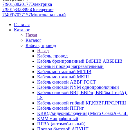
7(901)3820177
Электрика
7(901)3328996
Освещение
7(499)7077157
Многоканальный
Главная
Каталог
Назад
Каталог
Кабель, провод
Назад
Кабель, провод
Кабель бронированный ВбБШВ АВББШВ
Кабель и провод нагревательный
Кабель монтажный МГШВ
Кабель монтажный МКШ
Кабель силовой АВВГ ГОСТ
Кабель силовой NYM однопроволочный
Кабель силовой ВВГ, ВВГнг, ВВГбм-Пнг(А)-
LS
Кабель силовой гибкий КГ,КВВГ,ПРС,РПШ
Кабель силовой ППГнг
КВК(д/видеонаблюдения) Micro CoaxiA+CuL
КММ микрофонный
ПГВА (автомобильный)
Провод бытовой АПУНП