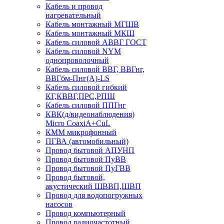
Кабель и провод
нагревательный
Кабель монтажный МГШВ
Кабель монтажный МКШ
Кабель силовой АВВГ ГОСТ
Кабель силовой NYM
однопроволочный
Кабель силовой ВВГ, ВВГнг,
ВВГбм-Пнг(А)-LS
Кабель силовой гибкий
КГ,КВВГ,ПРС,РПШ
Кабель силовой ППГнг
КВК(д/видеонаблюдения)
Micro CoaxiA+CuL
КММ микрофонный
ПГВА (автомобильный)
Провод бытовой АПУНП
Провод бытовой ПуВВ
Провод бытовой ПуГВВ
Провод бытовой,
акустический ШВВП,ШВП
Провод для водопогружных
насосов
Провод компьютерный
Провод радиочастотный