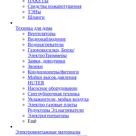
ПАКЕТЫ
Средства пожаротушения
ТЭНы
Шланги
Техника для дома
Вентиляторы
Видеонаблюдение
Водонагреватели
Газонокосилки, Бензо/
ЭлектроТриммеры
Замки, доводчики
Звонки
Кондиционеры/фитинги
Мойки высок.давления
HUTER
Насосное оборудование
Снегоуборочная техника
Увлажнители, мойки воздуха
Электро газовые плиты
Редукторы Эл.нагреватели
Электрогенераторы
Ещё
Электромонтажные материалы