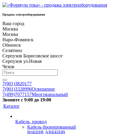
Продажа электрооборудования
Ваш город
Москва
Москва
Наро-Фоминск
Обнинск
Селятино
Серпухов Борисовское шоссе
Серпухов ул.Новая
Чехов
7(901)3820177
7(901)3328996
Освещение
7(499)7077157
Многоканальный
Звоните с 9:00 до 19:00
Каталог
Кабель, провод
Кабель бронированный
ВбБШВ АВББШВ