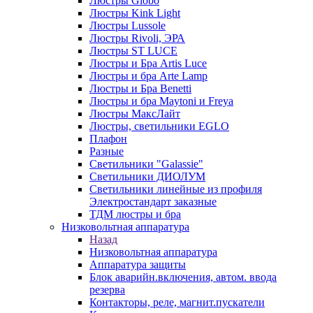
Люстры Globo
Люстры Kink Light
Люстры Lussole
Люстры Rivoli, ЭРА
Люстры ST LUCE
Люстры и Бра Artis Luce
Люстры и бра Arte Lamp
Люстры и Бра Benetti
Люстры и бра Maytoni и Freya
Люстры МаксЛайт
Люстры, светильники EGLO
Плафон
Разные
Светильники "Galassie"
Светильники ДИОЛУМ
Светильники линейные из профиля
Электростандарт заказные
ТДМ люстры и бра
Низковольтная аппаратура
Назад
Низковольтная аппаратура
Аппаратура защиты
Блок аварийн.включения, автом. ввода
резерва
Контакторы, реле, магнит.пускатели