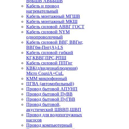
ВбБШВ АВББШВ
Кабель и провод
нагревательный
Кабель монтажный МГШВ
Кабель монтажный МКШ
Кабель силовой АВВГ ГОСТ
Кабель силовой NYM
однопроволочный
Кабель силовой ВВГ, ВВГнг,
ВВГбм-Пнг(А)-LS
Кабель силовой гибкий
КГ,КВВГ,ПРС,РПШ
Кабель силовой ППГнг
КВК(д/видеонаблюдения)
Micro CoaxiA+CuL
КММ микрофонный
ПГВА (автомобильный)
Провод бытовой АПУНП
Провод бытовой ПуВВ
Провод бытовой ПуГВВ
Провод бытовой,
акустический ШВВП,ШВП
Провод для водопогружных
насосов
Провод компьютерный