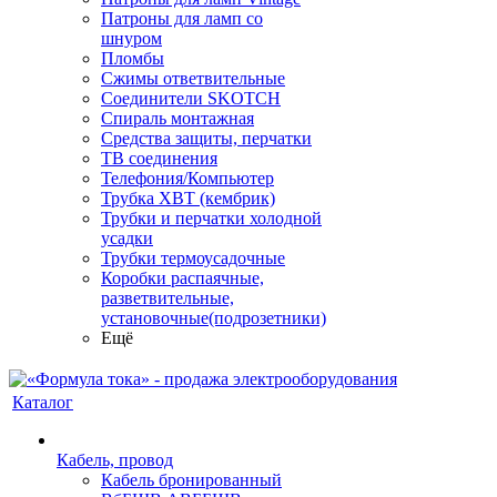
Патроны для ламп со
шнуром
Пломбы
Сжимы ответвительные
Соединители SKOTCH
Спираль монтажная
Средства защиты, перчатки
ТВ соединения
Телефония/Компьютер
Трубка ХВТ (кембрик)
Трубки и перчатки холодной
усадки
Трубки термоусадочные
Коробки распаячные,
разветвительные,
установочные(подрозетники)
Ещё
Каталог
Кабель, провод
Кабель бронированный