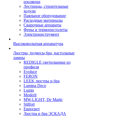
изоляции
Лестницы, строительные
ходули
Паяльное оборудование
Расходные материалы
Сварочные аппараты
Фены и термопистолеты
Электроинструмент
Высоковольтная аппаратура
Люстры, подвесы,бра, настольные
лампы
REDIGLE светильники из
профиля
Evoluce
FERON
LEEK люстры и бра
Lumina Deco
Lumis
Moderli
MW-LIGHT, De Markt
Stilfort
Евросвет
Люстра и бра ЭСКАДА