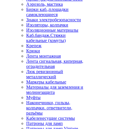
Аэрозоль, мастика
Бирки каб.,площадки
самоклеющиеся
Знаки электробезопасности
Изоляторы, колпачки
Изоляционные материалы
Каб.бандаж.Стяжки
кабельные (хомуты)
Крепеж
Крюки
Лента монтажная
Лента сигнальная, киперная,
оградительная
Люк ревизионный
металлический
Маркеры кабельные
Материалы для заземления и
молниезащита
Муфты
Наконечники, гильзы,
колпачки. ответвители,
разъёмы
Кабеленесущие системы
Патроны для ламп
Патроны для ламп Vintage