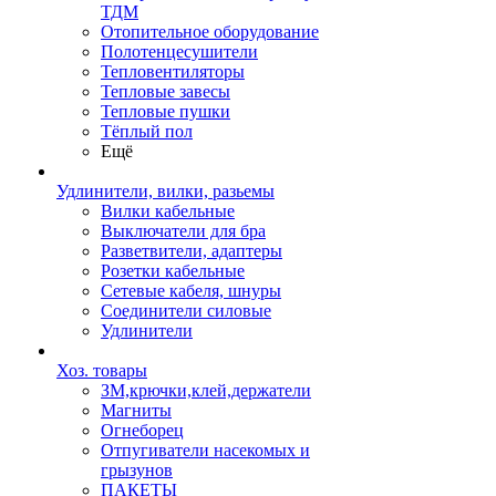
ТДМ
Отопительное оборудование
Полотенцесушители
Тепловентиляторы
Тепловые завесы
Тепловые пушки
Тёплый пол
Ещё
Удлинители, вилки, разьемы
Вилки кабельные
Выключатели для бра
Разветвители, адаптеры
Розетки кабельные
Сетевые кабеля, шнуры
Соединители силовые
Удлинители
Хоз. товары
ЗМ,крючки,клей,держатели
Магниты
Огнеборец
Отпугиватели насекомых и
грызунов
ПАКЕТЫ