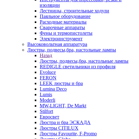
изоляции
Лестницы, строительные ходули
Паяльное оборудование
Расходные материалы
Сварочные аппараты
Фены и термопистолеты
Электроинструмент
Высоковольтная аппаратура
Люстры, подвесы,бра, настольные лампы
Назад
Люстры, подвесы,бра, настольные лампы
REDIGLE светильники из профиля
Evoluce
FERON
LEEK люстры и бра
Lumina Deco
Lumis
Moderli
MW-LIGHT, De Markt
Stilfort
Евросвет
Люстра и бра ЭСКАДА
Люстры CITILUX
Люстры Favourite, F-Promo