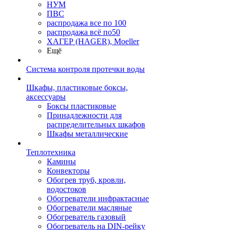
НУМ
ПВС
распродажа все по 100
распродажа всё по50
ХАГЕР (HAGER), Moeller
Ещё
Система контроля протечки воды
Шкафы, пластиковые боксы,
аксессуары
Боксы пластиковые
Принадлежности для
распределительных шкафов
Шкафы металлические
Теплотехника
Камины
Конвекторы
Обогрев труб, кровли,
водостоков
Обогреватели инфрактасные
Обогреватели масляные
Обогреватель газовый
Обогреватель на DIN-рейку