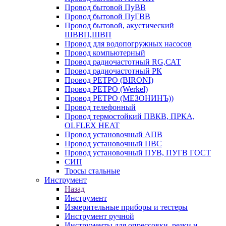
Провод бытовой ПуВВ
Провод бытовой ПуГВВ
Провод бытовой, акустический
ШВВП,ШВП
Провод для водопогружных насосов
Провод компьютерный
Провод радиочастотный RG,САТ
Провод радиочастотный РК
Провод РЕТРО (BIRONI)
Провод РЕТРО (Werkel)
Провод РЕТРО (МЕЗОНИНЪ))
Провод телефонный
Провод термостойкий ПВКВ, ПРКА,
OLFLEX HEAT
Провод установочный АПВ
Провод установочный ПВС
Провод установочный ПУВ, ПУГВ ГОСТ
СИП
Тросы стальные
Инструмент
Назад
Инструмент
Измерительные приборы и тестеры
Инструмент ручной
Инструменты для опрессовки, резки и