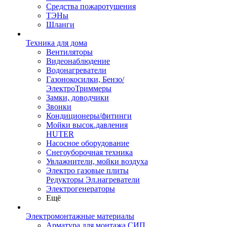
Средства пожаротушения
ТЭНы
Шланги
Техника для дома
Вентиляторы
Видеонаблюдение
Водонагреватели
Газонокосилки, Бензо/
ЭлектроТриммеры
Замки, доводчики
Звонки
Кондиционеры/фитинги
Мойки высок.давления
HUTER
Насосное оборудование
Снегоуборочная техника
Увлажнители, мойки воздуха
Электро газовые плиты
Редукторы Эл.нагреватели
Электрогенераторы
Ещё
Электромонтажные материалы
Арматура для монтажа СИП