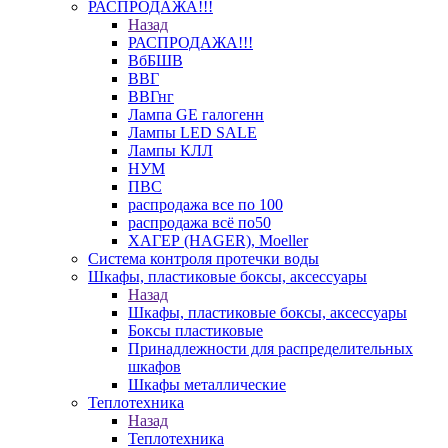
РАСПРОДАЖА!!!
Назад
РАСПРОДАЖА!!!
ВбБШВ
ВВГ
ВВГнг
Лампа GE галогенн
Лампы LED SALE
Лампы КЛЛ
НУМ
ПВС
распродажа все по 100
распродажа всё по50
ХАГЕР (HAGER), Moeller
Система контроля протечки воды
Шкафы, пластиковые боксы, аксессуары
Назад
Шкафы, пластиковые боксы, аксессуары
Боксы пластиковые
Принадлежности для распределительных
шкафов
Шкафы металлические
Теплотехника
Назад
Теплотехника