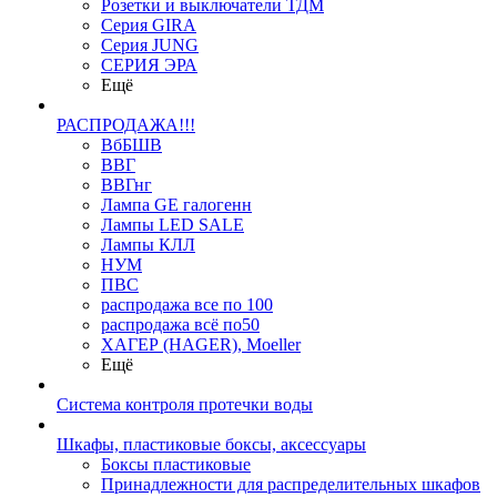
Розетки и выключатели ТДМ
Серия GIRA
Серия JUNG
СЕРИЯ ЭРА
Ещё
РАСПРОДАЖА!!!
ВбБШВ
ВВГ
ВВГнг
Лампа GE галогенн
Лампы LED SALE
Лампы КЛЛ
НУМ
ПВС
распродажа все по 100
распродажа всё по50
ХАГЕР (HAGER), Moeller
Ещё
Система контроля протечки воды
Шкафы, пластиковые боксы, аксессуары
Боксы пластиковые
Принадлежности для распределительных шкафов