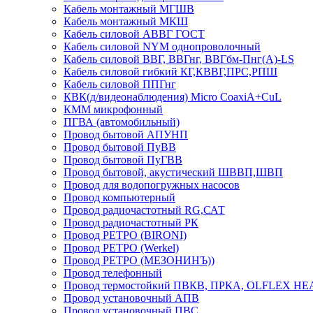
Кабель монтажный МГШВ
Кабель монтажный МКШ
Кабель силовой АВВГ ГОСТ
Кабель силовой NYM однопроволочный
Кабель силовой ВВГ, ВВГнг, ВВГбм-Пнг(А)-LS
Кабель силовой гибкий КГ,КВВГ,ПРС,РПШ
Кабель силовой ППГнг
КВК(д/видеонаблюдения) Micro CoaxiA+CuL
КММ микрофонный
ПГВА (автомобильный)
Провод бытовой АПУНП
Провод бытовой ПуВВ
Провод бытовой ПуГВВ
Провод бытовой, акустический ШВВП,ШВП
Провод для водопогружных насосов
Провод компьютерный
Провод радиочастотный RG,САТ
Провод радиочастотный РК
Провод РЕТРО (BIRONI)
Провод РЕТРО (Werkel)
Провод РЕТРО (МЕЗОНИНЪ))
Провод телефонный
Провод термостойкий ПВКВ, ПРКА, OLFLEX HE
Провод установочный АПВ
Провод установочный ПВС