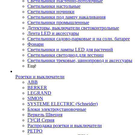
Светильники Настенно-потолочные
Светильники настольные
Светильники ночники
Светильники под лампу накаливания
Светильники промышленные
Детекторы, выключатели светоконтрольные
Лента LED и аксессуары
Светильники садово-парковые и на солн. батарее
Фонари
Светильники и лампы LED для растений
Светильники светодиод.для лестниц
Светильники трековые, шинопровод и аксессуары
Ещё
Розетки и выключатели
ABB
BERKER
LEGRAND
SIMON
SYSTEME ELECTRIC (Schneider)
Блоки электроустановочные
Веркель Швеция
ГУСИ Серия
Распродажа розетки и выключатели
РЕТРО