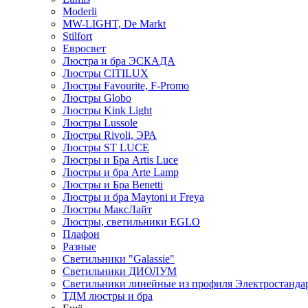
Moderli
MW-LIGHT, De Markt
Stilfort
Евросвет
Люстра и бра ЭСКАДА
Люстры CITILUX
Люстры Favourite, F-Promo
Люстры Globo
Люстры Kink Light
Люстры Lussole
Люстры Rivoli, ЭРА
Люстры ST LUCE
Люстры и Бра Artis Luce
Люстры и бра Arte Lamp
Люстры и Бра Benetti
Люстры и бра Maytoni и Freya
Люстры МаксЛайт
Люстры, светильники EGLO
Плафон
Разные
Светильники "Galassie"
Светильники ДИОЛУМ
Светильники линейные из профиля Электростандар
ТДМ люстры и бра