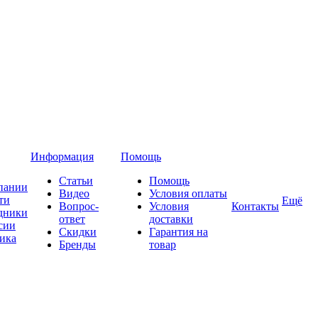
Информация
Помощь
Статьи
Помощь
пании
Видео
Условия оплаты
ти
Ещё
Вопрос-
Условия
Контакты
дники
ответ
доставки
сии
Скидки
Гарантия на
ика
Бренды
товар