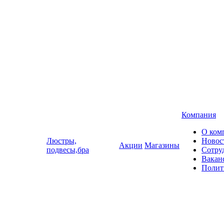
Компания
О ком
Люстры,
Новос
Акции
Магазины
подвесы,бра
Сотру
Вакан
Полит