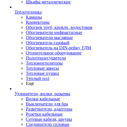
Шкафы металлические
Теплотехника
Камины
Конвекторы
Обогрев труб, кровли, водостоков
Обогреватели инфрактасные
Обогреватели масляные
Обогреватель газовый
Обогреватель на DIN-рейку ТДМ
Отопительное оборудование
Полотенцесушители
Тепловентиляторы
Тепловые завесы
Тепловые пушки
Тёплый пол
Ещё
Удлинители, вилки, разьемы
Вилки кабельные
Выключатели для бра
Разветвители, адаптеры
Розетки кабельные
Сетевые кабеля, шнуры
Соединители силовые