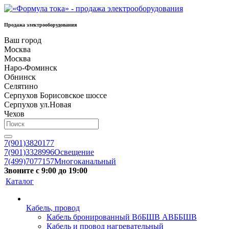
Продажа электрооборудования
Ваш город
Москва
Москва
Наро-Фоминск
Обнинск
Селятино
Серпухов Борисовское шоссе
Серпухов ул.Новая
Чехов
7(901)3820177
7(901)3328996
Освещение
7(499)7077157
Многоканальный
Звоните с 9:00 до 19:00
Каталог
Кабель, провод
Кабель бронированный ВбБШВ АВББШВ
Кабель и провод нагревательный