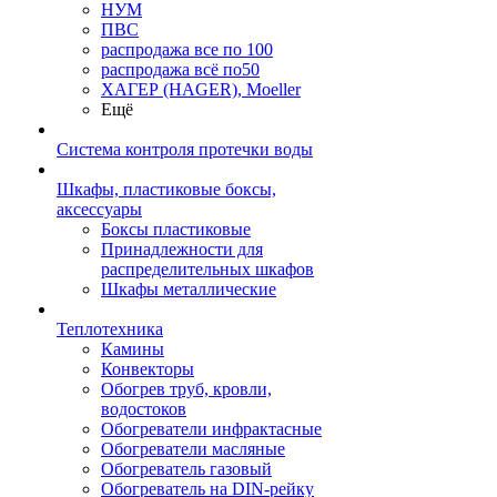
НУМ
ПВС
распродажа все по 100
распродажа всё по50
ХАГЕР (HAGER), Moeller
Ещё
Система контроля протечки воды
Шкафы, пластиковые боксы,
аксессуары
Боксы пластиковые
Принадлежности для
распределительных шкафов
Шкафы металлические
Теплотехника
Камины
Конвекторы
Обогрев труб, кровли,
водостоков
Обогреватели инфрактасные
Обогреватели масляные
Обогреватель газовый
Обогреватель на DIN-рейку