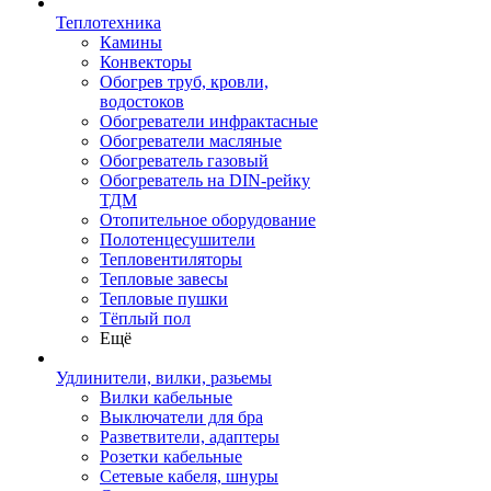
Теплотехника
Камины
Конвекторы
Обогрев труб, кровли,
водостоков
Обогреватели инфрактасные
Обогреватели масляные
Обогреватель газовый
Обогреватель на DIN-рейку
ТДМ
Отопительное оборудование
Полотенцесушители
Тепловентиляторы
Тепловые завесы
Тепловые пушки
Тёплый пол
Ещё
Удлинители, вилки, разьемы
Вилки кабельные
Выключатели для бра
Разветвители, адаптеры
Розетки кабельные
Сетевые кабеля, шнуры