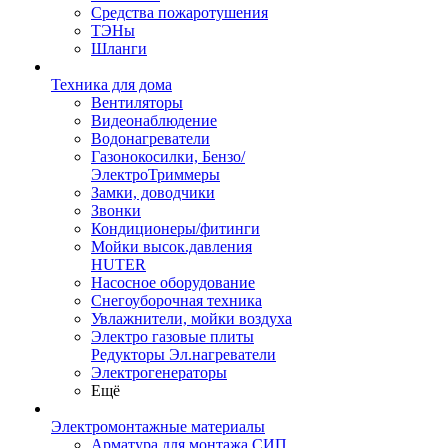
Средства пожаротушения
ТЭНы
Шланги
Техника для дома
Вентиляторы
Видеонаблюдение
Водонагреватели
Газонокосилки, Бензо/
ЭлектроТриммеры
Замки, доводчики
Звонки
Кондиционеры/фитинги
Мойки высок.давления
HUTER
Насосное оборудование
Снегоуборочная техника
Увлажнители, мойки воздуха
Электро газовые плиты
Редукторы Эл.нагреватели
Электрогенераторы
Ещё
Электромонтажные материалы
Арматура для монтажа СИП