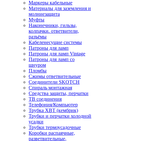
Маркеры кабельные
Материалы для заземления и
молниезащита
Муфты
Наконечники, гильзы,
колпачки. ответвители,
разъёмы
Кабеленесущие системы
Патроны для ламп
Патроны для ламп Vintage
Патроны для ламп со
шнуром
Пломбы
Сжимы ответвительные
Соединители SKOTCH
Спираль монтажная
Средства защиты, перчатки
ТВ соединения
Телефония/Компьютер
Трубка ХВТ (кембрик)
Трубки и перчатки холодной
усадки
Трубки термоусадочные
Коробки распаячные,
разветвительные,