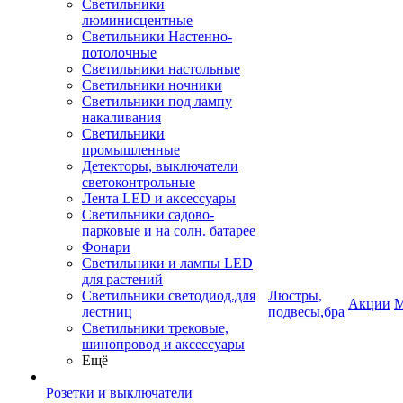
Светильники
люминисцентные
Светильники Настенно-
потолочные
Светильники настольные
Светильники ночники
Светильники под лампу
накаливания
Светильники
промышленные
Детекторы, выключатели
светоконтрольные
Лента LED и аксессуары
Светильники садово-
парковые и на солн. батарее
Фонари
Светильники и лампы LED
для растений
Светильники светодиод.для
Люстры,
Акции
М
лестниц
подвесы,бра
Светильники трековые,
шинопровод и аксессуары
Ещё
Розетки и выключатели