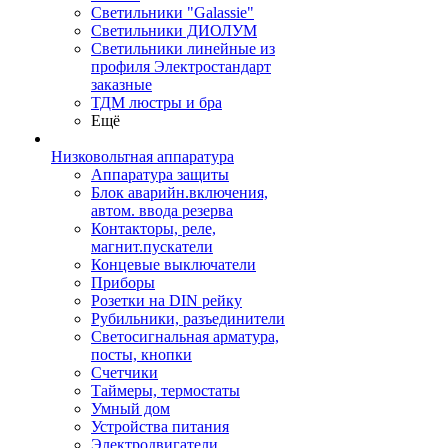
Светильники "Galassie"
Светильники ДИОЛУМ
Светильники линейные из
профиля Электростандарт
заказные
ТДМ люстры и бра
Ещё
Низковольтная аппаратура
Аппаратура защиты
Блок аварийн.включения,
автом. ввода резерва
Контакторы, реле,
магнит.пускатели
Концевые выключатели
Приборы
Розетки на DIN рейку
Рубильники, разъединители
Светосигнальная арматура,
посты, кнопки
Счетчики
Таймеры, термостаты
Умный дом
Устройства питания
Электродвигатели