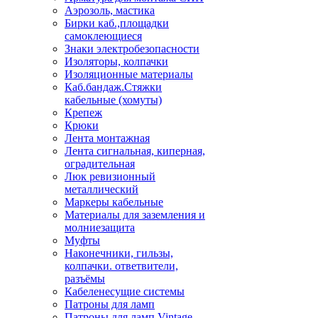
Аэрозоль, мастика
Бирки каб.,площадки
самоклеющиеся
Знаки электробезопасности
Изоляторы, колпачки
Изоляционные материалы
Каб.бандаж.Стяжки
кабельные (хомуты)
Крепеж
Крюки
Лента монтажная
Лента сигнальная, киперная,
оградительная
Люк ревизионный
металлический
Маркеры кабельные
Материалы для заземления и
молниезащита
Муфты
Наконечники, гильзы,
колпачки. ответвители,
разъёмы
Кабеленесущие системы
Патроны для ламп
Патроны для ламп Vintage