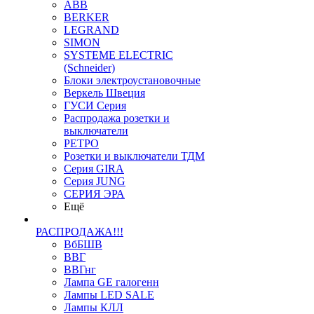
ABB
BERKER
LEGRAND
SIMON
SYSTEME ELECTRIC
(Schneider)
Блоки электроустановочные
Веркель Швеция
ГУСИ Серия
Распродажа розетки и
выключатели
РЕТРО
Розетки и выключатели ТДМ
Серия GIRA
Серия JUNG
СЕРИЯ ЭРА
Ещё
РАСПРОДАЖА!!!
ВбБШВ
ВВГ
ВВГнг
Лампа GE галогенн
Лампы LED SALE
Лампы КЛЛ