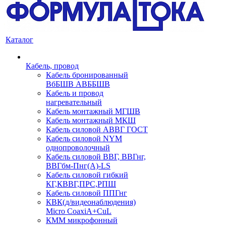
Каталог
Кабель, провод
Кабель бронированный
ВбБШВ АВББШВ
Кабель и провод
нагревательный
Кабель монтажный МГШВ
Кабель монтажный МКШ
Кабель силовой АВВГ ГОСТ
Кабель силовой NYM
однопроволочный
Кабель силовой ВВГ, ВВГнг,
ВВГбм-Пнг(А)-LS
Кабель силовой гибкий
КГ,КВВГ,ПРС,РПШ
Кабель силовой ППГнг
КВК(д/видеонаблюдения)
Micro CoaxiA+CuL
КММ микрофонный