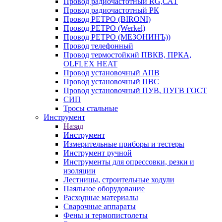
Провод радиочастотный RG,САТ
Провод радиочастотный РК
Провод РЕТРО (BIRONI)
Провод РЕТРО (Werkel)
Провод РЕТРО (МЕЗОНИНЪ))
Провод телефонный
Провод термостойкий ПВКВ, ПРКА,
OLFLEX HEAT
Провод установочный АПВ
Провод установочный ПВС
Провод установочный ПУВ, ПУГВ ГОСТ
СИП
Тросы стальные
Инструмент
Назад
Инструмент
Измерительные приборы и тестеры
Инструмент ручной
Инструменты для опрессовки, резки и
изоляции
Лестницы, строительные ходули
Паяльное оборудование
Расходные материалы
Сварочные аппараты
Фены и термопистолеты