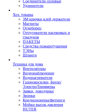
Соединители силовые
Удлинители
Хоз. товары
ЗМ,крючки,клей,держатели
Магниты
Огнеборец
Отпугиватели насекомых и
грызунов
ПАКЕТЫ
Средства пожаротушения
ТЭНы
Шланги
Техника для дома
Вентиляторы
Видеонаблюдение
Водонагреватели
Газонокосилки, Бензо/
ЭлектроТриммеры
Замки, доводчики
Звонки
Кондиционеры/фитинги
Мойки высок.давления
HUTER