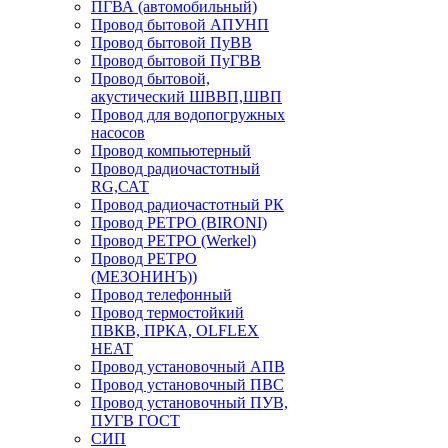
ПГВА (автомобильный)
Провод бытовой АПУНП
Провод бытовой ПуВВ
Провод бытовой ПуГВВ
Провод бытовой,
акустический ШВВП,ШВП
Провод для водопогружных
насосов
Провод компьютерный
Провод радиочастотный
RG,САТ
Провод радиочастотный РК
Провод РЕТРО (BIRONI)
Провод РЕТРО (Werkel)
Провод РЕТРО
(МЕЗОНИНЪ))
Провод телефонный
Провод термостойкий
ПВКВ, ПРКА, OLFLEX
HEAT
Провод установочный АПВ
Провод установочный ПВС
Провод установочный ПУВ,
ПУГВ ГОСТ
СИП