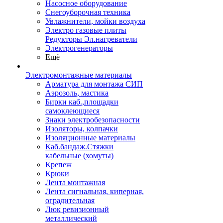
Насосное оборудование
Снегоуборочная техника
Увлажнители, мойки воздуха
Электро газовые плиты
Редукторы Эл.нагреватели
Электрогенераторы
Ещё
Электромонтажные материалы
Арматура для монтажа СИП
Аэрозоль, мастика
Бирки каб.,площадки
самоклеющиеся
Знаки электробезопасности
Изоляторы, колпачки
Изоляционные материалы
Каб.бандаж.Стяжки
кабельные (хомуты)
Крепеж
Крюки
Лента монтажная
Лента сигнальная, киперная,
оградительная
Люк ревизионный
металлический