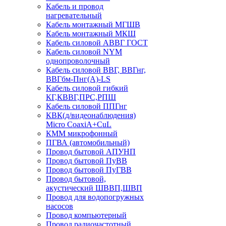
Кабель и провод
нагревательный
Кабель монтажный МГШВ
Кабель монтажный МКШ
Кабель силовой АВВГ ГОСТ
Кабель силовой NYM
однопроволочный
Кабель силовой ВВГ, ВВГнг,
ВВГбм-Пнг(А)-LS
Кабель силовой гибкий
КГ,КВВГ,ПРС,РПШ
Кабель силовой ППГнг
КВК(д/видеонаблюдения)
Micro CoaxiA+CuL
КММ микрофонный
ПГВА (автомобильный)
Провод бытовой АПУНП
Провод бытовой ПуВВ
Провод бытовой ПуГВВ
Провод бытовой,
акустический ШВВП,ШВП
Провод для водопогружных
насосов
Провод компьютерный
Провод радиочастотный