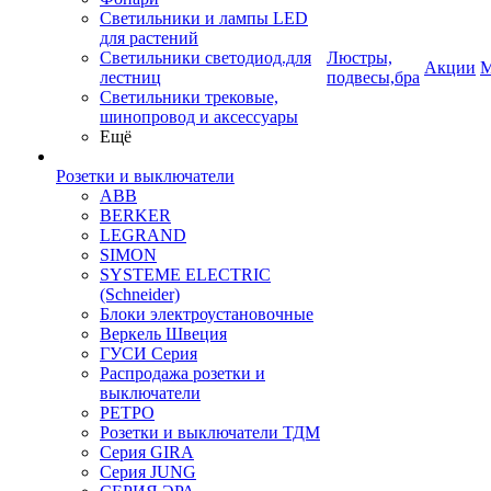
Светильники и лампы LED
для растений
Светильники светодиод.для
Люстры,
Акции
М
лестниц
подвесы,бра
Светильники трековые,
шинопровод и аксессуары
Ещё
Розетки и выключатели
ABB
BERKER
LEGRAND
SIMON
SYSTEME ELECTRIC
(Schneider)
Блоки электроустановочные
Веркель Швеция
ГУСИ Серия
Распродажа розетки и
выключатели
РЕТРО
Розетки и выключатели ТДМ
Серия GIRA
Серия JUNG