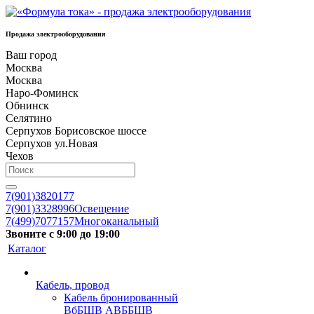
Продажа электрооборудования
Ваш город
Москва
Москва
Наро-Фоминск
Обнинск
Селятино
Серпухов Борисовское шоссе
Серпухов ул.Новая
Чехов
7(901)3820177
7(901)3328996
Освещение
7(499)7077157
Многоканальный
Звоните с 9:00 до 19:00
Каталог
Кабель, провод
Кабель бронированный
ВбБШВ АВББШВ