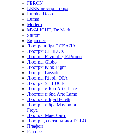
FERON
LEEK люстры и бра
Lumina Deco
Lumis
Moderli
MW-LIGHT, De Markt
Stilfort
Евросвет
Люстра и бра ЭСКАДА
Люстры CITILUX
Люстры Favourite, F-Promo
Люстры Globo
Люстры Kink Light
Люстры Lussole
Люстры Rivoli, ЭРА
Люстры ST LUCE
Люстры и Бра Artis Luce
Люстры и бра Arte Lamp
Люстры и Бра Benetti
Люстры и бра Maytoni и
Freya
Люстры МаксЛайт
Люстры, светильники EGLO
Плафон
Разные