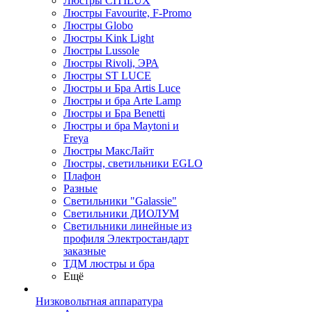
Люстры CITILUX
Люстры Favourite, F-Promo
Люстры Globo
Люстры Kink Light
Люстры Lussole
Люстры Rivoli, ЭРА
Люстры ST LUCE
Люстры и Бра Artis Luce
Люстры и бра Arte Lamp
Люстры и Бра Benetti
Люстры и бра Maytoni и
Freya
Люстры МаксЛайт
Люстры, светильники EGLO
Плафон
Разные
Светильники "Galassie"
Светильники ДИОЛУМ
Светильники линейные из
профиля Электростандарт
заказные
ТДМ люстры и бра
Ещё
Низковольтная аппаратура