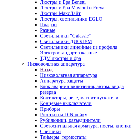
Люстры и Бра Benetti
Люстры и бра Maytoni и Freya
Люстры МаксЛайт
Люстры, светильники EGLO
Плафон
Разные
Светильники "Galassie"
Светильники ДИОЛУМ
Светильники линейные из профиля
Электростандарт заказные
ТДМ люстры и бра
Низковольтная аппаратура
Назад
Низковольтная аппаратура
Аппаратура защиты
Блок аварийн.включения, автом. ввода
резерва
Контакторы, реле, магнит.пускатели
Концевые выключатели
Приборы
Розетки на DIN рейку
Рубильники, разъединители
Светосигнальная арматура, посты, кнопки
Счетчики
Таймеры, термостаты