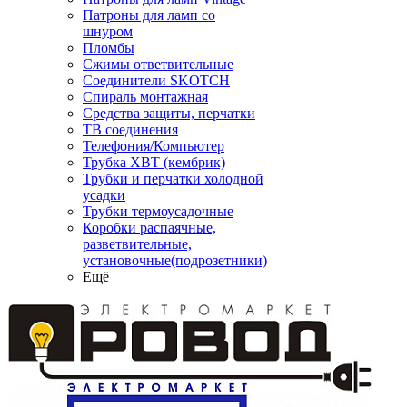
Патроны для ламп со
шнуром
Пломбы
Сжимы ответвительные
Соединители SKOTCH
Спираль монтажная
Средства защиты, перчатки
ТВ соединения
Телефония/Компьютер
Трубка ХВТ (кембрик)
Трубки и перчатки холодной
усадки
Трубки термоусадочные
Коробки распаячные,
разветвительные,
установочные(подрозетники)
Ещё