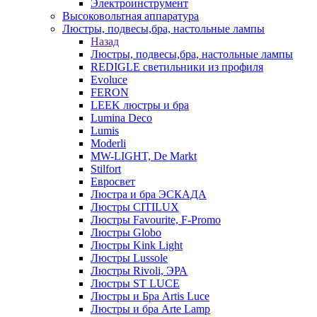
Электроинструмент
Высоковольтная аппаратура
Люстры, подвесы,бра, настольные лампы
Назад
Люстры, подвесы,бра, настольные лампы
REDIGLE светильники из профиля
Evoluce
FERON
LEEK люстры и бра
Lumina Deco
Lumis
Moderli
MW-LIGHT, De Markt
Stilfort
Евросвет
Люстра и бра ЭСКАДА
Люстры CITILUX
Люстры Favourite, F-Promo
Люстры Globo
Люстры Kink Light
Люстры Lussole
Люстры Rivoli, ЭРА
Люстры ST LUCE
Люстры и Бра Artis Luce
Люстры и бра Arte Lamp