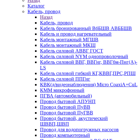
Назад
Каталог
Кабель, провод
Назад
Кабель, провод
Кабель бронированный ВбБШВ АВББШВ
Кабель и провод нагревательный
Кабель монтажный МГШВ
Кабель монтажный МКШ
Кабель силовой АВВГ ГОСТ
Кабель силовой NYM однопроволочный
Кабель силовой ВВГ, ВВГнг, ВВГбм-Пнг(А)-
LS
Кабель силовой гибкий КГ,КВВГ,ПРС,РПШ
Кабель силовой ППГнг
КВК(д/видеонаблюдения) Micro CoaxiA+CuL
КММ микрофонный
ПГВА (автомобильный)
Провод бытовой АПУНП
Провод бытовой ПуВВ
Провод бытовой ПуГВВ
Провод бытовой, акустический
ШВВП,ШВП
Провод для водопогружных насосов
Провод компьютерный