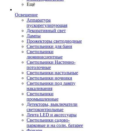
Ещё
Освещение
Аппаратура
пускорегулирующая
Декоративный свет
Лампы
Прожекторы светодиодные
Светильники для бани
Светильники
люминисцентные
Светильники Настенно-
потолочные
Светильники настольные
Светильники ночники
Светильники под лампу
накаливания
Светильники
промышленные
Детекторы, выключатели
светоконтрольные
Лента LED и аксессуары
Светильники садово-
парковые и на солн. батарее
Фонари