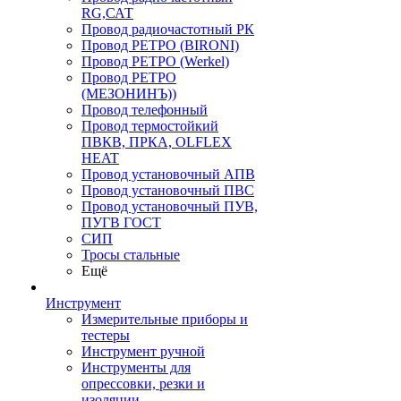
RG,САТ
Провод радиочастотный РК
Провод РЕТРО (BIRONI)
Провод РЕТРО (Werkel)
Провод РЕТРО
(МЕЗОНИНЪ))
Провод телефонный
Провод термостойкий
ПВКВ, ПРКА, OLFLEX
HEAT
Провод установочный АПВ
Провод установочный ПВС
Провод установочный ПУВ,
ПУГВ ГОСТ
СИП
Тросы стальные
Ещё
Инструмент
Измерительные приборы и
тестеры
Инструмент ручной
Инструменты для
опрессовки, резки и
изоляции