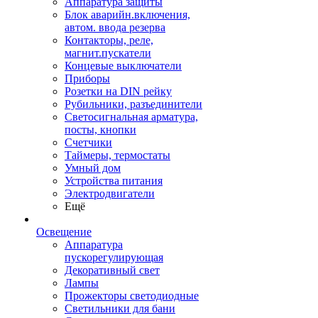
Аппаратура защиты
Блок аварийн.включения,
автом. ввода резерва
Контакторы, реле,
магнит.пускатели
Концевые выключатели
Приборы
Розетки на DIN рейку
Рубильники, разъединители
Светосигнальная арматура,
посты, кнопки
Счетчики
Таймеры, термостаты
Умный дом
Устройства питания
Электродвигатели
Ещё
Освещение
Аппаратура
пускорегулирующая
Декоративный свет
Лампы
Прожекторы светодиодные
Светильники для бани