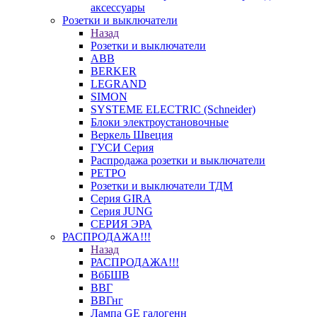
аксессуары
Розетки и выключатели
Назад
Розетки и выключатели
ABB
BERKER
LEGRAND
SIMON
SYSTEME ELECTRIC (Schneider)
Блоки электроустановочные
Веркель Швеция
ГУСИ Серия
Распродажа розетки и выключатели
РЕТРО
Розетки и выключатели ТДМ
Серия GIRA
Серия JUNG
СЕРИЯ ЭРА
РАСПРОДАЖА!!!
Назад
РАСПРОДАЖА!!!
ВбБШВ
ВВГ
ВВГнг
Лампа GE галогенн