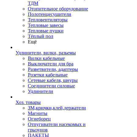
ТДМ
Отопительное оборудование
Полотенцесушители
Тепловентиляторы
Тепловые завесы
Тепловые пушки
Тёплый пол
Ещё
Удлинители, вилки, разьемы
Вилки кабельные
Выключатели для бра
Разветвители, адаптеры
Розетки кабельные
Сетевые кабеля, шнуры
Соединители силовые
Удлинители
Хоз. товары
ЗМ,крючки,клей,держатели
Магниты
Огнеборец
Отпугиватели насекомых и
грызунов
ПАКЕТЫ