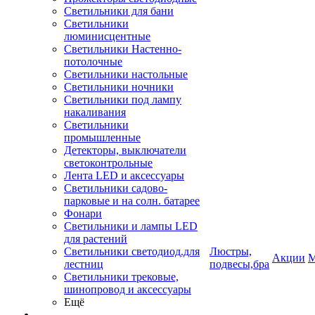
Светильники для бани
Светильники
люминисцентные
Светильники Настенно-
потолочные
Светильники настольные
Светильники ночники
Светильники под лампу
накаливания
Светильники
промышленные
Детекторы, выключатели
светоконтрольные
Лента LED и аксессуары
Светильники садово-
парковые и на солн. батарее
Фонари
Светильники и лампы LED
для растений
Светильники светодиод.для
Люстры,
Акции
М
лестниц
подвесы,бра
Светильники трековые,
шинопровод и аксессуары
Ещё