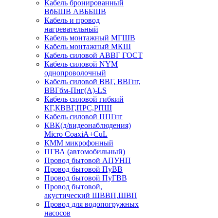
Кабель бронированный
ВбБШВ АВББШВ
Кабель и провод
нагревательный
Кабель монтажный МГШВ
Кабель монтажный МКШ
Кабель силовой АВВГ ГОСТ
Кабель силовой NYM
однопроволочный
Кабель силовой ВВГ, ВВГнг,
ВВГбм-Пнг(А)-LS
Кабель силовой гибкий
КГ,КВВГ,ПРС,РПШ
Кабель силовой ППГнг
КВК(д/видеонаблюдения)
Micro CoaxiA+CuL
КММ микрофонный
ПГВА (автомобильный)
Провод бытовой АПУНП
Провод бытовой ПуВВ
Провод бытовой ПуГВВ
Провод бытовой,
акустический ШВВП,ШВП
Провод для водопогружных
насосов