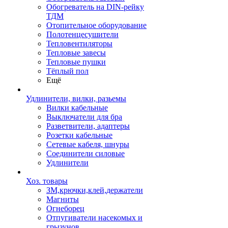
Обогреватель на DIN-рейку
ТДМ
Отопительное оборудование
Полотенцесушители
Тепловентиляторы
Тепловые завесы
Тепловые пушки
Тёплый пол
Ещё
Удлинители, вилки, разьемы
Вилки кабельные
Выключатели для бра
Разветвители, адаптеры
Розетки кабельные
Сетевые кабеля, шнуры
Соединители силовые
Удлинители
Хоз. товары
ЗМ,крючки,клей,держатели
Магниты
Огнеборец
Отпугиватели насекомых и
грызунов