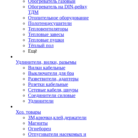
Обогреватель газовый
Обогреватель на DIN-рейку
ТДМ
Отопительное оборудование
Полотенцесушители
Тепловентиляторы
Тепловые завесы
Тепловые пушки
Тёплый пол
Ещё
Удлинители, вилки, разьемы
Вилки кабельные
Выключатели для бра
Разветвители, адаптеры
Розетки кабельные
Сетевые кабеля, шнуры
Соединители силовые
Удлинители
Хоз. товары
ЗМ,крючки,клей,держатели
Магниты
Огнеборец
Отпугиватели насекомых и