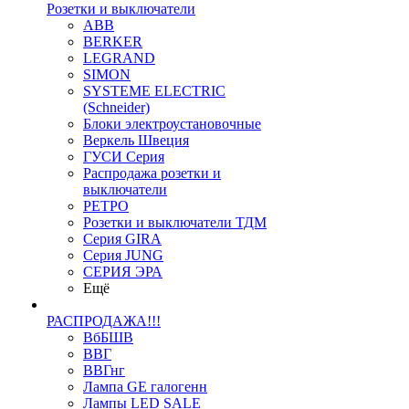
Розетки и выключатели
ABB
BERKER
LEGRAND
SIMON
SYSTEME ELECTRIC
(Schneider)
Блоки электроустановочные
Веркель Швеция
ГУСИ Серия
Распродажа розетки и
выключатели
РЕТРО
Розетки и выключатели ТДМ
Серия GIRA
Серия JUNG
СЕРИЯ ЭРА
Ещё
РАСПРОДАЖА!!!
ВбБШВ
ВВГ
ВВГнг
Лампа GE галогенн
Лампы LED SALE