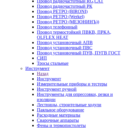
Провод радиочастотный RG,САТ
Провод радиочастотный РК
Провод РЕТРО (BIRONI)
Провод РЕТРО (Werkel)
Провод РЕТРО (МЕЗОНИНЪ))
Провод телефонный
Провод термостойкий ПВКВ, ПРКА,
OLFLEX HEAT
Провод установочный АПВ
Провод установочный ПВС
Провод установочный ПУВ, ПУГВ ГОСТ
СИП
Тросы стальные
Инструмент
Назад
Инструмент
Измерительные приборы и тестеры
Инструмент ручной
Инструменты для опрессовки, резки и
изоляции
Лестницы, строительные ходули
Паяльное оборудование
Расходные материалы
Сварочные аппараты
Фены и термопистолеты