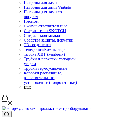
Патроны для ламп
Патроны для ламп Vintage
Патроны для ламп со
шнуром
Пломбы
Сжимы ответвительные
Соединители SKOTCH
Спираль монтажная
Средства защиты, перчатки
ТВ соединения
Телефония/Компьютер
Трубка ХВТ (кембрик)
Трубки и перчатки холодной
усадки
Трубки термоусадочные
Коробки распаячные,
разветвительные,
установочные(подрозетники)
Ещё