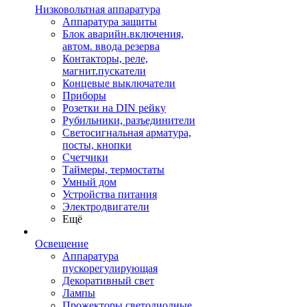
Низковольтная аппаратура
Аппаратура защиты
Блок аварийн.включения,
автом. ввода резерва
Контакторы, реле,
магнит.пускатели
Концевые выключатели
Приборы
Розетки на DIN рейку
Рубильники, разъединители
Светосигнальная арматура,
посты, кнопки
Счетчики
Таймеры, термостаты
Умный дом
Устройства питания
Электродвигатели
Ещё
Освещение
Аппаратура
пускорегулирующая
Декоративный свет
Лампы
Прожекторы светодиодные