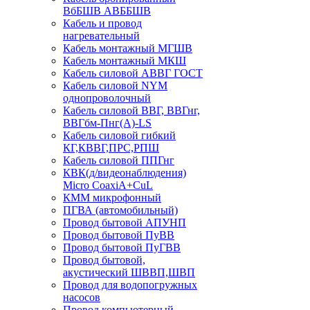
ВбБШВ АВББШВ
Кабель и провод
нагревательный
Кабель монтажный МГШВ
Кабель монтажный МКШ
Кабель силовой АВВГ ГОСТ
Кабель силовой NYM
однопроволочный
Кабель силовой ВВГ, ВВГнг,
ВВГбм-Пнг(А)-LS
Кабель силовой гибкий
КГ,КВВГ,ПРС,РПШ
Кабель силовой ППГнг
КВК(д/видеонаблюдения)
Micro CoaxiA+CuL
КММ микрофонный
ПГВА (автомобильный)
Провод бытовой АПУНП
Провод бытовой ПуВВ
Провод бытовой ПуГВВ
Провод бытовой,
акустический ШВВП,ШВП
Провод для водопогружных
насосов
Провод компьютерный