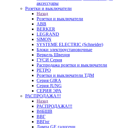
аксессуары
Розетки и выключатели
Назад
Розетки и выключатели
ABB
BERKER
LEGRAND
SIMON
SYSTEME ELECTRIC (Schneider)
Блоки электроустановочные
Веркель Швеция
ГУСИ Серия
Распродажа розетки и выключатели
РЕТРО
Розетки и выключатели ТДМ
Серия GIRA
Серия JUNG
СЕРИЯ ЭРА
РАСПРОДАЖА!!!
Назад
РАСПРОДАЖА!!!
ВбБШВ
ВВГ
ВВГнг
Лампа GE галогенн