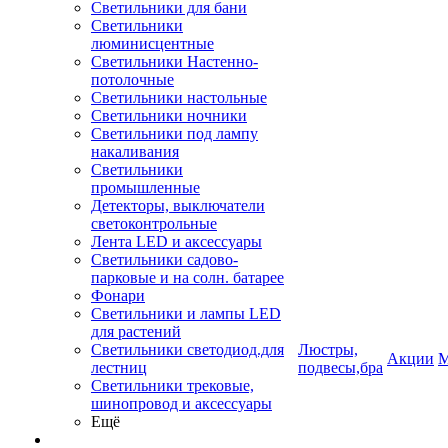
Светильники для бани
Светильники
люминисцентные
Светильники Настенно-
потолочные
Светильники настольные
Светильники ночники
Светильники под лампу
накаливания
Светильники
промышленные
Детекторы, выключатели
светоконтрольные
Лента LED и аксессуары
Светильники садово-
парковые и на солн. батарее
Фонари
Светильники и лампы LED
для растений
Светильники светодиод.для
Люстры,
Акции
М
лестниц
подвесы,бра
Светильники трековые,
шинопровод и аксессуары
Ещё