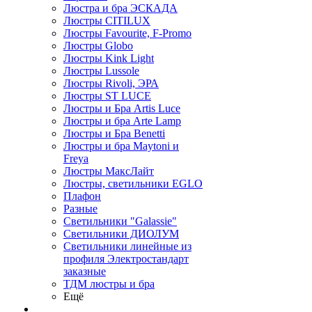
Люстра и бра ЭСКАДА
Люстры CITILUX
Люстры Favourite, F-Promo
Люстры Globo
Люстры Kink Light
Люстры Lussole
Люстры Rivoli, ЭРА
Люстры ST LUCE
Люстры и Бра Artis Luce
Люстры и бра Arte Lamp
Люстры и Бра Benetti
Люстры и бра Maytoni и
Freya
Люстры МаксЛайт
Люстры, светильники EGLO
Плафон
Разные
Светильники "Galassie"
Светильники ДИОЛУМ
Светильники линейные из
профиля Электростандарт
заказные
ТДМ люстры и бра
Ещё