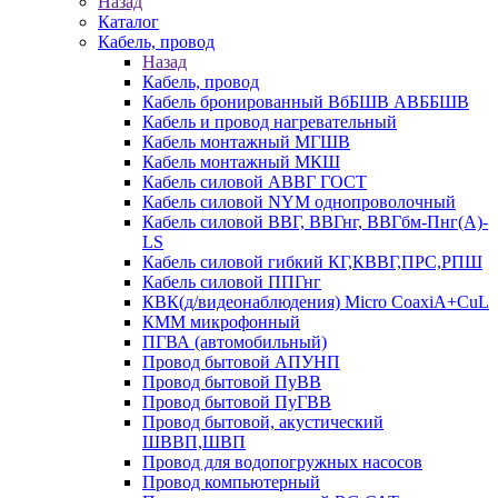
Назад
Каталог
Кабель, провод
Назад
Кабель, провод
Кабель бронированный ВбБШВ АВББШВ
Кабель и провод нагревательный
Кабель монтажный МГШВ
Кабель монтажный МКШ
Кабель силовой АВВГ ГОСТ
Кабель силовой NYM однопроволочный
Кабель силовой ВВГ, ВВГнг, ВВГбм-Пнг(А)-
LS
Кабель силовой гибкий КГ,КВВГ,ПРС,РПШ
Кабель силовой ППГнг
КВК(д/видеонаблюдения) Micro CoaxiA+CuL
КММ микрофонный
ПГВА (автомобильный)
Провод бытовой АПУНП
Провод бытовой ПуВВ
Провод бытовой ПуГВВ
Провод бытовой, акустический
ШВВП,ШВП
Провод для водопогружных насосов
Провод компьютерный