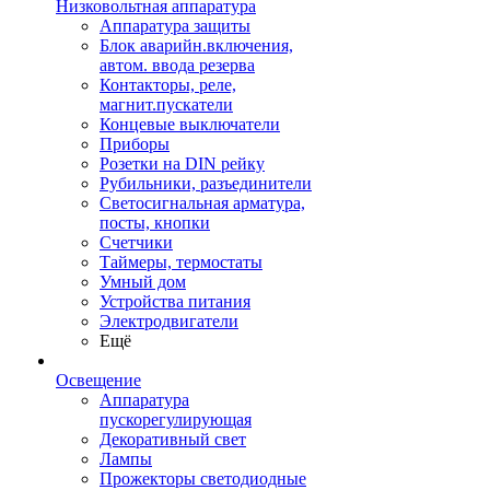
Низковольтная аппаратура
Аппаратура защиты
Блок аварийн.включения,
автом. ввода резерва
Контакторы, реле,
магнит.пускатели
Концевые выключатели
Приборы
Розетки на DIN рейку
Рубильники, разъединители
Светосигнальная арматура,
посты, кнопки
Счетчики
Таймеры, термостаты
Умный дом
Устройства питания
Электродвигатели
Ещё
Освещение
Аппаратура
пускорегулирующая
Декоративный свет
Лампы
Прожекторы светодиодные