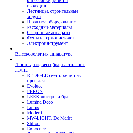
опрессовки, резки и
изоляции
Лестницы, строительные
ходули
Паяльное оборудование
Расходные материалы
Сварочные аппараты
Фены и термопистолеты
Электроинструмент
Высоковольтная аппаратура
Люстры, подвесы,бра, настольные
лампы
REDIGLE светильники из
профиля
Evoluce
FERON
LEEK люстры и бра
Lumina Deco
Lumis
Moderli
MW-LIGHT, De Markt
Stilfort
Евросвет