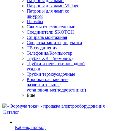
Патроны для ламп
Патроны для ламп Vintage
Патроны для ламп со
шнуром
Пломбы
Сжимы ответвительные
Соединители SKOTCH
Спираль монтажная
Средства защиты, перчатки
ТВ соединения
Телефония/Компьютер
Трубка ХВТ (кембрик)
Трубки и перчатки холодной
усадки
Трубки термоусадочные
Коробки распаячные,
разветвительные,
установочные(подрозетники)
Ещё
Каталог
Кабель, провод