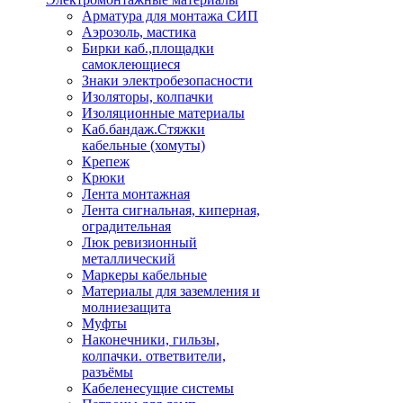
Арматура для монтажа СИП
Аэрозоль, мастика
Бирки каб.,площадки
самоклеющиеся
Знаки электробезопасности
Изоляторы, колпачки
Изоляционные материалы
Каб.бандаж.Стяжки
кабельные (хомуты)
Крепеж
Крюки
Лента монтажная
Лента сигнальная, киперная,
оградительная
Люк ревизионный
металлический
Маркеры кабельные
Материалы для заземления и
молниезащита
Муфты
Наконечники, гильзы,
колпачки. ответвители,
разъёмы
Кабеленесущие системы