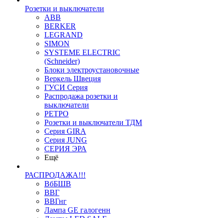
Розетки и выключатели
ABB
BERKER
LEGRAND
SIMON
SYSTEME ELECTRIC
(Schneider)
Блоки электроустановочные
Веркель Швеция
ГУСИ Серия
Распродажа розетки и
выключатели
РЕТРО
Розетки и выключатели ТДМ
Серия GIRA
Серия JUNG
СЕРИЯ ЭРА
Ещё
РАСПРОДАЖА!!!
ВбБШВ
ВВГ
ВВГнг
Лампа GE галогенн