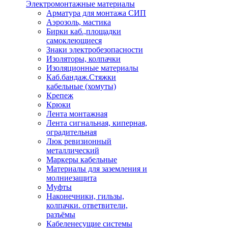
Электромонтажные материалы
Арматура для монтажа СИП
Аэрозоль, мастика
Бирки каб.,площадки
самоклеющиеся
Знаки электробезопасности
Изоляторы, колпачки
Изоляционные материалы
Каб.бандаж.Стяжки
кабельные (хомуты)
Крепеж
Крюки
Лента монтажная
Лента сигнальная, киперная,
оградительная
Люк ревизионный
металлический
Маркеры кабельные
Материалы для заземления и
молниезащита
Муфты
Наконечники, гильзы,
колпачки. ответвители,
разъёмы
Кабеленесущие системы