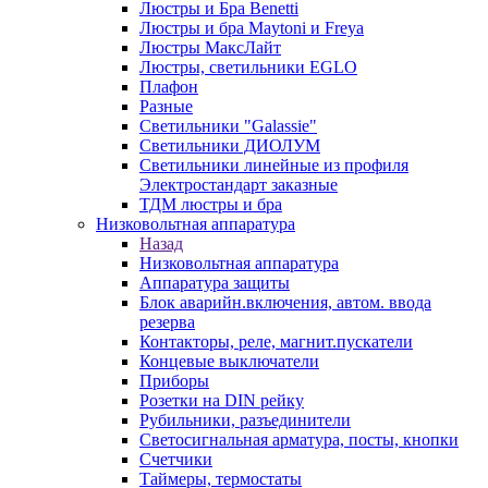
Люстры и Бра Benetti
Люстры и бра Maytoni и Freya
Люстры МаксЛайт
Люстры, светильники EGLO
Плафон
Разные
Светильники "Galassie"
Светильники ДИОЛУМ
Светильники линейные из профиля
Электростандарт заказные
ТДМ люстры и бра
Низковольтная аппаратура
Назад
Низковольтная аппаратура
Аппаратура защиты
Блок аварийн.включения, автом. ввода
резерва
Контакторы, реле, магнит.пускатели
Концевые выключатели
Приборы
Розетки на DIN рейку
Рубильники, разъединители
Светосигнальная арматура, посты, кнопки
Счетчики
Таймеры, термостаты