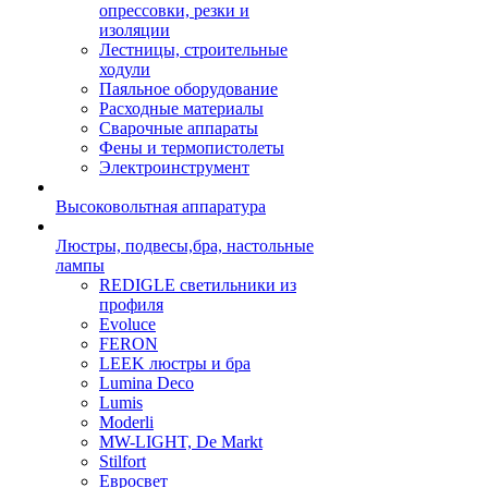
опрессовки, резки и
изоляции
Лестницы, строительные
ходули
Паяльное оборудование
Расходные материалы
Сварочные аппараты
Фены и термопистолеты
Электроинструмент
Высоковольтная аппаратура
Люстры, подвесы,бра, настольные
лампы
REDIGLE светильники из
профиля
Evoluce
FERON
LEEK люстры и бра
Lumina Deco
Lumis
Moderli
MW-LIGHT, De Markt
Stilfort
Евросвет