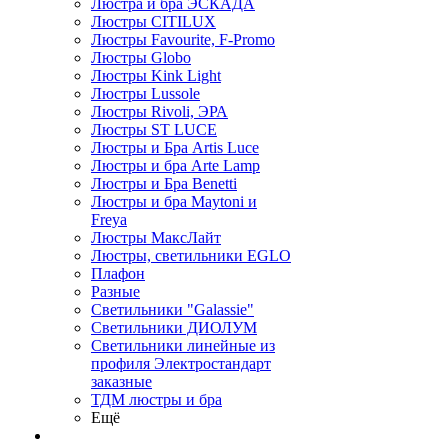
Люстра и бра ЭСКАДА
Люстры CITILUX
Люстры Favourite, F-Promo
Люстры Globo
Люстры Kink Light
Люстры Lussole
Люстры Rivoli, ЭРА
Люстры ST LUCE
Люстры и Бра Artis Luce
Люстры и бра Arte Lamp
Люстры и Бра Benetti
Люстры и бра Maytoni и
Freya
Люстры МаксЛайт
Люстры, светильники EGLO
Плафон
Разные
Светильники "Galassie"
Светильники ДИОЛУМ
Светильники линейные из
профиля Электростандарт
заказные
ТДМ люстры и бра
Ещё