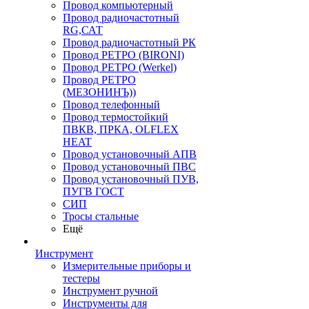
Провод компьютерный
Провод радиочастотный
RG,САТ
Провод радиочастотный РК
Провод РЕТРО (BIRONI)
Провод РЕТРО (Werkel)
Провод РЕТРО
(МЕЗОНИНЪ))
Провод телефонный
Провод термостойкий
ПВКВ, ПРКА, OLFLEX
HEAT
Провод установочный АПВ
Провод установочный ПВС
Провод установочный ПУВ,
ПУГВ ГОСТ
СИП
Тросы стальные
Ещё
Инструмент
Измерительные приборы и
тестеры
Инструмент ручной
Инструменты для