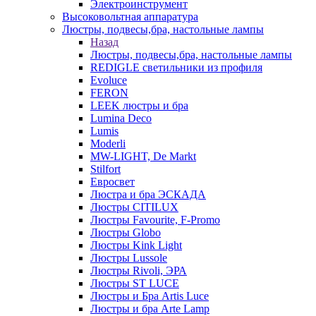
Электроинструмент
Высоковольтная аппаратура
Люстры, подвесы,бра, настольные лампы
Назад
Люстры, подвесы,бра, настольные лампы
REDIGLE светильники из профиля
Evoluce
FERON
LEEK люстры и бра
Lumina Deco
Lumis
Moderli
MW-LIGHT, De Markt
Stilfort
Евросвет
Люстра и бра ЭСКАДА
Люстры CITILUX
Люстры Favourite, F-Promo
Люстры Globo
Люстры Kink Light
Люстры Lussole
Люстры Rivoli, ЭРА
Люстры ST LUCE
Люстры и Бра Artis Luce
Люстры и бра Arte Lamp