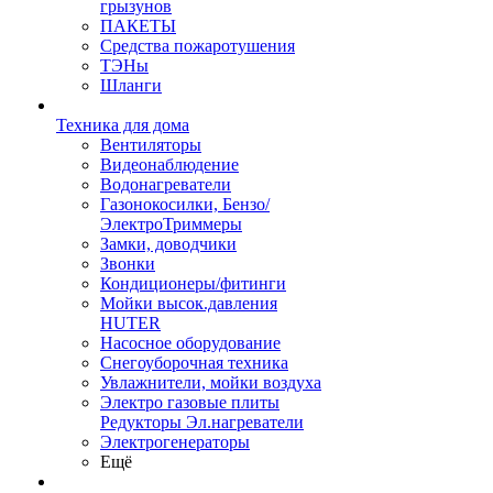
грызунов
ПАКЕТЫ
Средства пожаротушения
ТЭНы
Шланги
Техника для дома
Вентиляторы
Видеонаблюдение
Водонагреватели
Газонокосилки, Бензо/
ЭлектроТриммеры
Замки, доводчики
Звонки
Кондиционеры/фитинги
Мойки высок.давления
HUTER
Насосное оборудование
Снегоуборочная техника
Увлажнители, мойки воздуха
Электро газовые плиты
Редукторы Эл.нагреватели
Электрогенераторы
Ещё