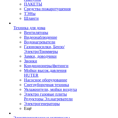
ПАКЕТЫ
Средства пожаротушения
ТЭНы
Шланги
Техника для дома
Вентиляторы
Видеонаблюдение
Водонагреватели
Газонокосилки, Бензо/
ЭлектроТриммеры
Замки, доводчики
Звонки
Кондиционеры/фитинги
Мойки высок.давления
HUTER
Насосное оборудование
Снегоуборочная техника
Увлажнители, мойки воздуха
Электро газовые плиты
Редукторы Эл.нагреватели
Электрогенераторы
Ещё
Электромонтажные материалы