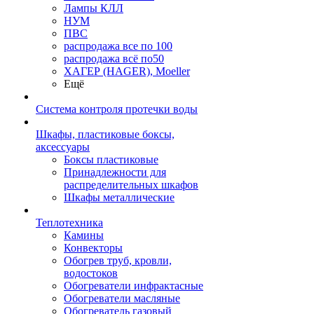
Лампы КЛЛ
НУМ
ПВС
распродажа все по 100
распродажа всё по50
ХАГЕР (HAGER), Moeller
Ещё
Система контроля протечки воды
Шкафы, пластиковые боксы,
аксессуары
Боксы пластиковые
Принадлежности для
распределительных шкафов
Шкафы металлические
Теплотехника
Камины
Конвекторы
Обогрев труб, кровли,
водостоков
Обогреватели инфрактасные
Обогреватели масляные
Обогреватель газовый