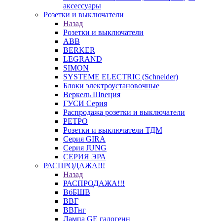
аксессуары
Розетки и выключатели
Назад
Розетки и выключатели
ABB
BERKER
LEGRAND
SIMON
SYSTEME ELECTRIC (Schneider)
Блоки электроустановочные
Веркель Швеция
ГУСИ Серия
Распродажа розетки и выключатели
РЕТРО
Розетки и выключатели ТДМ
Серия GIRA
Серия JUNG
СЕРИЯ ЭРА
РАСПРОДАЖА!!!
Назад
РАСПРОДАЖА!!!
ВбБШВ
ВВГ
ВВГнг
Лампа GE галогенн