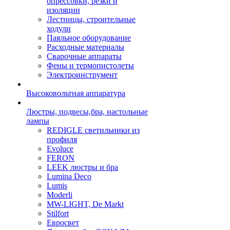
опрессовки, резки и
изоляции
Лестницы, строительные
ходули
Паяльное оборудование
Расходные материалы
Сварочные аппараты
Фены и термопистолеты
Электроинструмент
Высоковольтная аппаратура
Люстры, подвесы,бра, настольные
лампы
REDIGLE светильники из
профиля
Evoluce
FERON
LEEK люстры и бра
Lumina Deco
Lumis
Moderli
MW-LIGHT, De Markt
Stilfort
Евросвет