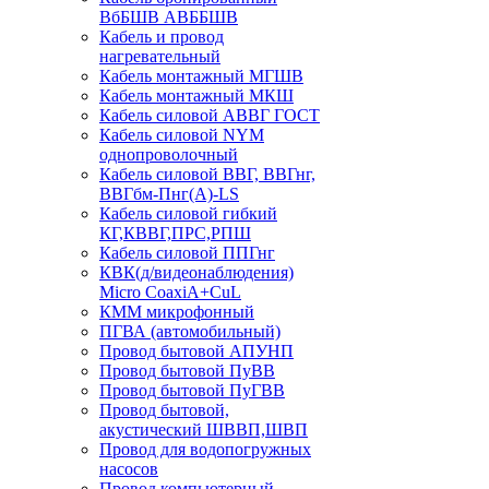
ВбБШВ АВББШВ
Кабель и провод
нагревательный
Кабель монтажный МГШВ
Кабель монтажный МКШ
Кабель силовой АВВГ ГОСТ
Кабель силовой NYM
однопроволочный
Кабель силовой ВВГ, ВВГнг,
ВВГбм-Пнг(А)-LS
Кабель силовой гибкий
КГ,КВВГ,ПРС,РПШ
Кабель силовой ППГнг
КВК(д/видеонаблюдения)
Micro CoaxiA+CuL
КММ микрофонный
ПГВА (автомобильный)
Провод бытовой АПУНП
Провод бытовой ПуВВ
Провод бытовой ПуГВВ
Провод бытовой,
акустический ШВВП,ШВП
Провод для водопогружных
насосов
Провод компьютерный