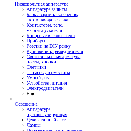
Низковольтная аппаратура
Аппаратура защиты
Блок аварийн.включения,
автом. ввода резерва
Контакторы, реле,
магнит.пускатели
Концевые выключатели
Приборы
Розетки на DIN рейку
Рубильники, разъединители
Светосигнальная арматура,
посты, кнопки
Счетчики
Таймеры, термостаты
Умный дом
Устройства питания
Электродвигатели
Ещё
Освещение
Аппаратура
пускорегулирующая
Декоративный свет
Лампы
Прожекторы светодиодные