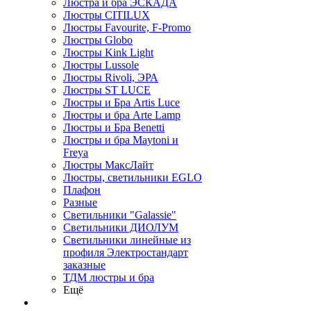
Люстра и бра ЭСКАДА
Люстры CITILUX
Люстры Favourite, F-Promo
Люстры Globo
Люстры Kink Light
Люстры Lussole
Люстры Rivoli, ЭРА
Люстры ST LUCE
Люстры и Бра Artis Luce
Люстры и бра Arte Lamp
Люстры и Бра Benetti
Люстры и бра Maytoni и
Freya
Люстры МаксЛайт
Люстры, светильники EGLO
Плафон
Разные
Светильники "Galassie"
Светильники ДИОЛУМ
Светильники линейные из
профиля Электростандарт
заказные
ТДМ люстры и бра
Ещё