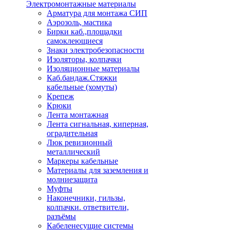
Электромонтажные материалы
Арматура для монтажа СИП
Аэрозоль, мастика
Бирки каб.,площадки
самоклеющиеся
Знаки электробезопасности
Изоляторы, колпачки
Изоляционные материалы
Каб.бандаж.Стяжки
кабельные (хомуты)
Крепеж
Крюки
Лента монтажная
Лента сигнальная, киперная,
оградительная
Люк ревизионный
металлический
Маркеры кабельные
Материалы для заземления и
молниезащита
Муфты
Наконечники, гильзы,
колпачки. ответвители,
разъёмы
Кабеленесущие системы