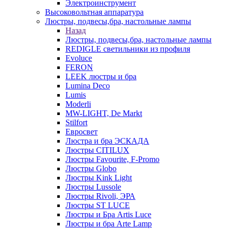
Электроинструмент
Высоковольтная аппаратура
Люстры, подвесы,бра, настольные лампы
Назад
Люстры, подвесы,бра, настольные лампы
REDIGLE светильники из профиля
Evoluce
FERON
LEEK люстры и бра
Lumina Deco
Lumis
Moderli
MW-LIGHT, De Markt
Stilfort
Евросвет
Люстра и бра ЭСКАДА
Люстры CITILUX
Люстры Favourite, F-Promo
Люстры Globo
Люстры Kink Light
Люстры Lussole
Люстры Rivoli, ЭРА
Люстры ST LUCE
Люстры и Бра Artis Luce
Люстры и бра Arte Lamp