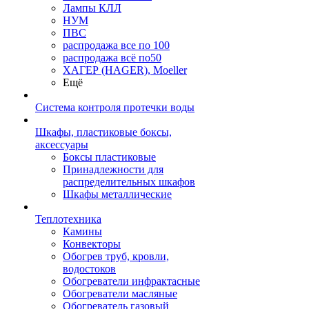
Лампы КЛЛ
НУМ
ПВС
распродажа все по 100
распродажа всё по50
ХАГЕР (HAGER), Moeller
Ещё
Система контроля протечки воды
Шкафы, пластиковые боксы,
аксессуары
Боксы пластиковые
Принадлежности для
распределительных шкафов
Шкафы металлические
Теплотехника
Камины
Конвекторы
Обогрев труб, кровли,
водостоков
Обогреватели инфрактасные
Обогреватели масляные
Обогреватель газовый