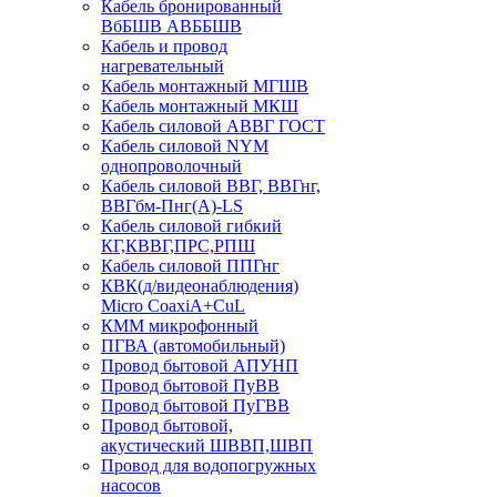
Кабель бронированный
ВбБШВ АВББШВ
Кабель и провод
нагревательный
Кабель монтажный МГШВ
Кабель монтажный МКШ
Кабель силовой АВВГ ГОСТ
Кабель силовой NYM
однопроволочный
Кабель силовой ВВГ, ВВГнг,
ВВГбм-Пнг(А)-LS
Кабель силовой гибкий
КГ,КВВГ,ПРС,РПШ
Кабель силовой ППГнг
КВК(д/видеонаблюдения)
Micro CoaxiA+CuL
КММ микрофонный
ПГВА (автомобильный)
Провод бытовой АПУНП
Провод бытовой ПуВВ
Провод бытовой ПуГВВ
Провод бытовой,
акустический ШВВП,ШВП
Провод для водопогружных
насосов