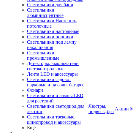
Светильники для бани
Светильники
люминисцентные
Светильники Настенно-
потолочные
Светильники настольные
Светильники ночники
Светильники под лампу
накаливания
Светильники
промышленные
Детекторы, выключатели
светоконтрольные
Лента LED и аксессуары
Светильники садово-
парковые и на солн. батарее
Фонари
Светильники и лампы LED
для растений
Светильники светодиод.для
Люстры,
Акции
М
лестниц
подвесы,бра
Светильники трековые,
шинопровод и аксессуары
Ещё