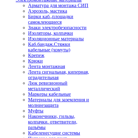
Арматура для монтажа СИП
Аэрозоль, мастика
Бирки каб.,площадки
самоклеющиеся
Знаки электробезопасности
Изоляторы, колпачки
Изоляционные материалы
Каб.бандаж.Стяжки
кабельные (хомуты)
Крепеж
Крюки
Лента монтажная
Лента сигнальная, киперная,
оградительная
Люк ревизионный
металлический
Маркеры кабельные
Материалы для заземления и
молниезащита
Муфты
Наконечники, гильзы,
колпачки. ответвители,
разъёмы
Кабеленесущие системы