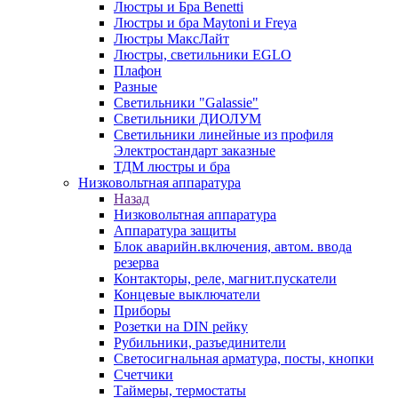
Люстры и Бра Benetti
Люстры и бра Maytoni и Freya
Люстры МаксЛайт
Люстры, светильники EGLO
Плафон
Разные
Светильники "Galassie"
Светильники ДИОЛУМ
Светильники линейные из профиля
Электростандарт заказные
ТДМ люстры и бра
Низковольтная аппаратура
Назад
Низковольтная аппаратура
Аппаратура защиты
Блок аварийн.включения, автом. ввода
резерва
Контакторы, реле, магнит.пускатели
Концевые выключатели
Приборы
Розетки на DIN рейку
Рубильники, разъединители
Светосигнальная арматура, посты, кнопки
Счетчики
Таймеры, термостаты