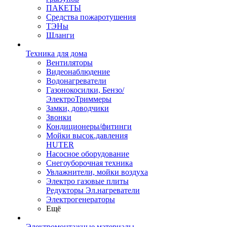
ПАКЕТЫ
Средства пожаротушения
ТЭНы
Шланги
Техника для дома
Вентиляторы
Видеонаблюдение
Водонагреватели
Газонокосилки, Бензо/
ЭлектроТриммеры
Замки, доводчики
Звонки
Кондиционеры/фитинги
Мойки высок.давления
HUTER
Насосное оборудование
Снегоуборочная техника
Увлажнители, мойки воздуха
Электро газовые плиты
Редукторы Эл.нагреватели
Электрогенераторы
Ещё
Электромонтажные материалы