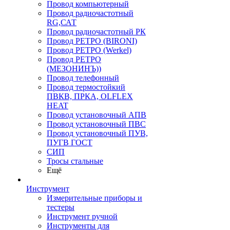
Провод компьютерный
Провод радиочастотный
RG,САТ
Провод радиочастотный РК
Провод РЕТРО (BIRONI)
Провод РЕТРО (Werkel)
Провод РЕТРО
(МЕЗОНИНЪ))
Провод телефонный
Провод термостойкий
ПВКВ, ПРКА, OLFLEX
HEAT
Провод установочный АПВ
Провод установочный ПВС
Провод установочный ПУВ,
ПУГВ ГОСТ
СИП
Тросы стальные
Ещё
Инструмент
Измерительные приборы и
тестеры
Инструмент ручной
Инструменты для