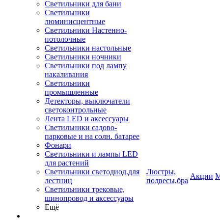
Светильники для бани
Светильники
люминисцентные
Светильники Настенно-
потолочные
Светильники настольные
Светильники ночники
Светильники под лампу
накаливания
Светильники
промышленные
Детекторы, выключатели
светоконтрольные
Лента LED и аксессуары
Светильники садово-
парковые и на солн. батарее
Фонари
Светильники и лампы LED
для растений
Светильники светодиод.для
Люстры,
Акции
М
лестниц
подвесы,бра
Светильники трековые,
шинопровод и аксессуары
Ещё