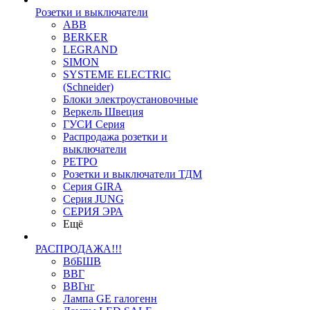
Розетки и выключатели
ABB
BERKER
LEGRAND
SIMON
SYSTEME ELECTRIC
(Schneider)
Блоки электроустановочные
Веркель Швеция
ГУСИ Серия
Распродажа розетки и
выключатели
РЕТРО
Розетки и выключатели ТДМ
Серия GIRA
Серия JUNG
СЕРИЯ ЭРА
Ещё
РАСПРОДАЖА!!!
ВбБШВ
ВВГ
ВВГнг
Лампа GE галогенн