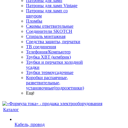
Патроны для ламп
Патроны для ламп Vintage
Патроны для ламп со
шнуром
Пломбы
Сжимы ответвительные
Соединители SKOTCH
Спираль монтажная
Средства защиты, перчатки
ТВ соединения
Телефония/Компьютер
Трубка ХВТ (кембрик)
Трубки и перчатки холодной
усадки
Трубки термоусадочные
Коробки распаячные,
разветвительные,
установочные(подрозетники)
Ещё
Каталог
Кабель, провод