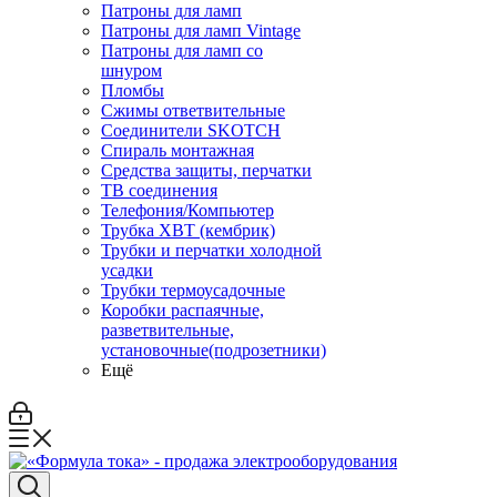
Патроны для ламп
Патроны для ламп Vintage
Патроны для ламп со
шнуром
Пломбы
Сжимы ответвительные
Соединители SKOTCH
Спираль монтажная
Средства защиты, перчатки
ТВ соединения
Телефония/Компьютер
Трубка ХВТ (кембрик)
Трубки и перчатки холодной
усадки
Трубки термоусадочные
Коробки распаячные,
разветвительные,
установочные(подрозетники)
Ещё