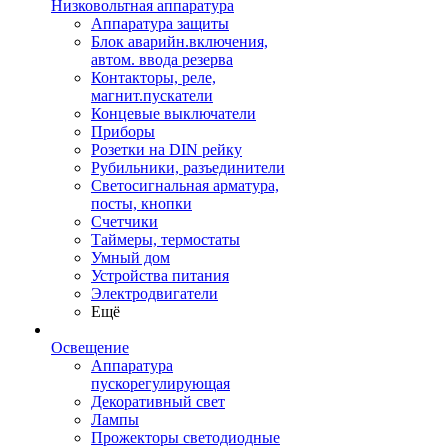
Низковольтная аппаратура
Аппаратура защиты
Блок аварийн.включения,
автом. ввода резерва
Контакторы, реле,
магнит.пускатели
Концевые выключатели
Приборы
Розетки на DIN рейку
Рубильники, разъединители
Светосигнальная арматура,
посты, кнопки
Счетчики
Таймеры, термостаты
Умный дом
Устройства питания
Электродвигатели
Ещё
Освещение
Аппаратура
пускорегулирующая
Декоративный свет
Лампы
Прожекторы светодиодные