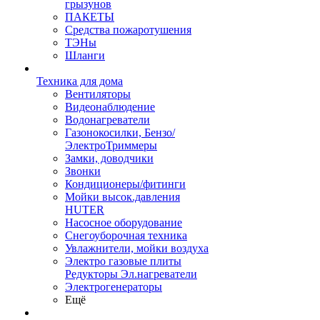
грызунов
ПАКЕТЫ
Средства пожаротушения
ТЭНы
Шланги
Техника для дома
Вентиляторы
Видеонаблюдение
Водонагреватели
Газонокосилки, Бензо/
ЭлектроТриммеры
Замки, доводчики
Звонки
Кондиционеры/фитинги
Мойки высок.давления
HUTER
Насосное оборудование
Снегоуборочная техника
Увлажнители, мойки воздуха
Электро газовые плиты
Редукторы Эл.нагреватели
Электрогенераторы
Ещё