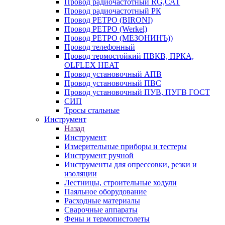
Провод радиочастотный RG,САТ
Провод радиочастотный РК
Провод РЕТРО (BIRONI)
Провод РЕТРО (Werkel)
Провод РЕТРО (МЕЗОНИНЪ))
Провод телефонный
Провод термостойкий ПВКВ, ПРКА,
OLFLEX HEAT
Провод установочный АПВ
Провод установочный ПВС
Провод установочный ПУВ, ПУГВ ГОСТ
СИП
Тросы стальные
Инструмент
Назад
Инструмент
Измерительные приборы и тестеры
Инструмент ручной
Инструменты для опрессовки, резки и
изоляции
Лестницы, строительные ходули
Паяльное оборудование
Расходные материалы
Сварочные аппараты
Фены и термопистолеты