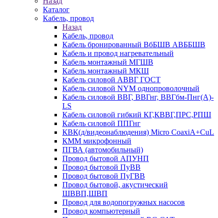
Назад
Каталог
Кабель, провод
Назад
Кабель, провод
Кабель бронированный ВбБШВ АВББШВ
Кабель и провод нагревательный
Кабель монтажный МГШВ
Кабель монтажный МКШ
Кабель силовой АВВГ ГОСТ
Кабель силовой NYM однопроволочный
Кабель силовой ВВГ, ВВГнг, ВВГбм-Пнг(А)-
LS
Кабель силовой гибкий КГ,КВВГ,ПРС,РПШ
Кабель силовой ППГнг
КВК(д/видеонаблюдения) Micro CoaxiA+CuL
КММ микрофонный
ПГВА (автомобильный)
Провод бытовой АПУНП
Провод бытовой ПуВВ
Провод бытовой ПуГВВ
Провод бытовой, акустический
ШВВП,ШВП
Провод для водопогружных насосов
Провод компьютерный