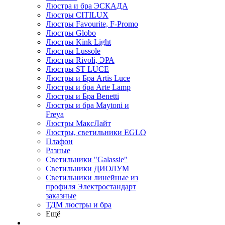
Люстра и бра ЭСКАДА
Люстры CITILUX
Люстры Favourite, F-Promo
Люстры Globo
Люстры Kink Light
Люстры Lussole
Люстры Rivoli, ЭРА
Люстры ST LUCE
Люстры и Бра Artis Luce
Люстры и бра Arte Lamp
Люстры и Бра Benetti
Люстры и бра Maytoni и
Freya
Люстры МаксЛайт
Люстры, светильники EGLO
Плафон
Разные
Светильники "Galassie"
Светильники ДИОЛУМ
Светильники линейные из
профиля Электростандарт
заказные
ТДМ люстры и бра
Ещё