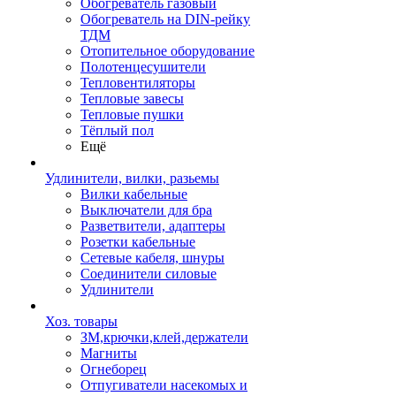
Обогреватель газовый
Обогреватель на DIN-рейку
ТДМ
Отопительное оборудование
Полотенцесушители
Тепловентиляторы
Тепловые завесы
Тепловые пушки
Тёплый пол
Ещё
Удлинители, вилки, разьемы
Вилки кабельные
Выключатели для бра
Разветвители, адаптеры
Розетки кабельные
Сетевые кабеля, шнуры
Соединители силовые
Удлинители
Хоз. товары
ЗМ,крючки,клей,держатели
Магниты
Огнеборец
Отпугиватели насекомых и