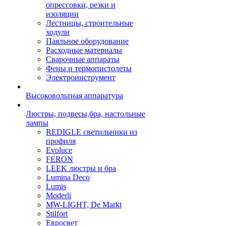
опрессовки, резки и
изоляции
Лестницы, строительные
ходули
Паяльное оборудование
Расходные материалы
Сварочные аппараты
Фены и термопистолеты
Электроинструмент
Высоковольтная аппаратура
Люстры, подвесы,бра, настольные
лампы
REDIGLE светильники из
профиля
Evoluce
FERON
LEEK люстры и бра
Lumina Deco
Lumis
Moderli
MW-LIGHT, De Markt
Stilfort
Евросвет