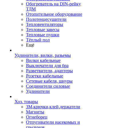
Обогреватель на DIN-рейку
ТДМ
Отопительное оборудование
Полотенцесушители
Тепловентиляторы
Тепловые завесы
Тепловые пушки
Тёплый пол
Ещё
Удлинители, вилки, разьемы
Вилки кабельные
Выключатели для бра
Разветвители, адаптеры
Розетки кабельные
Сетевые кабеля, шнуры
Соединители силовые
Удлинители
Хоз. товары
ЗМ,крючки,клей,держатели
Магниты
Огнеборец
Отпугиватели насекомых и
грызунов