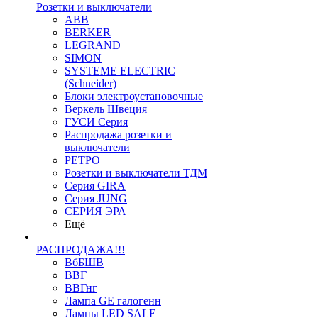
Розетки и выключатели
ABB
BERKER
LEGRAND
SIMON
SYSTEME ELECTRIC
(Schneider)
Блоки электроустановочные
Веркель Швеция
ГУСИ Серия
Распродажа розетки и
выключатели
РЕТРО
Розетки и выключатели ТДМ
Серия GIRA
Серия JUNG
СЕРИЯ ЭРА
Ещё
РАСПРОДАЖА!!!
ВбБШВ
ВВГ
ВВГнг
Лампа GE галогенн
Лампы LED SALE